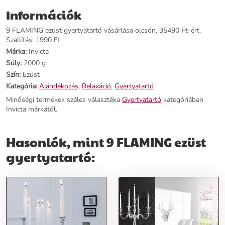
Információk
Termékjellemzők:
9 FLAMING ezüst gyertyatartó vásárlása olcsón, 35490 Ft-ért.
Név:
9 FLAMING ezüst gyertyatartó
Szállítás: 1990 Ft.
Ár:
33390 Ft
Márka:
Invicta
Márka:
Invicta
Súly:
2000 g
Kategória:
Gyertyatartó
Szín:
Ezüst
Tömeg:
2000 g
Szín:
Ezüst
Kategória:
Ajándékozás
,
Relaxáció
,
Gyertyatartó
Szállítási díj:
1990 Ft
Minőségi termékek széles választéka
Gyertyatartó
kategóriában
Invicta márkától.
Előnyök:
Hasonlók, mint 9 FLAMING ezüst
Elegáns dizájn:
Az alumíniumból készült, ezüstösen csillogó
gyertyatartó emeli otthonod esztétikai színvonalát.
gyertyatartó:
Univerzális stílus:
Klasszikus dizájnja fehér, fekete vagy szürke
bútorokkal kombinálva is tökéletes kiegészítő.
Hangulatfokozó:
Teremts meghitt atmoszférát a gyertyafényes
vacsorákkal és romantikus pillanatokkal.
Rendeld meg most,
és szerezd be az 9 FLAMING ezüst
gyertyatartót, hogy otthonod bármikor magával ragadhassa a