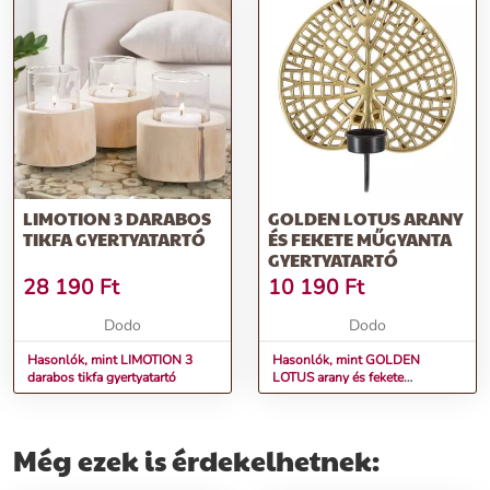
LIMOTION 3 DARABOS
GOLDEN LOTUS ARANY
TIKFA GYERTYATARTÓ
ÉS FEKETE MŰGYANTA
GYERTYATARTÓ
28 190
Ft
10 190
Ft
Dodo
Dodo
Hasonlók, mint LIMOTION 3
Hasonlók, mint GOLDEN
darabos tikfa gyertyatartó
LOTUS arany és fekete
műgyanta gyertyatartó
Még ezek is érdekelhetnek: