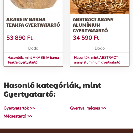
AKABE IV BARNA
ABSTRACT ARANY
TEAKFA GYERTYATARTÓ
ALUMÍNIUM
GYERTYATARTÓ
53 890
Ft
34 590
Ft
Dodo
Dodo
Hasonlók, mint AKABE IV barna
Hasonlók, mint ABSTRACT
Teakfa gyertyatartó
arany alumínium gyertyatartó
Hasonló kategóriák, mint
Gyertyatartó:
Gyertyatartók >>
Gyertya, mécses >>
Mécsestartó >>