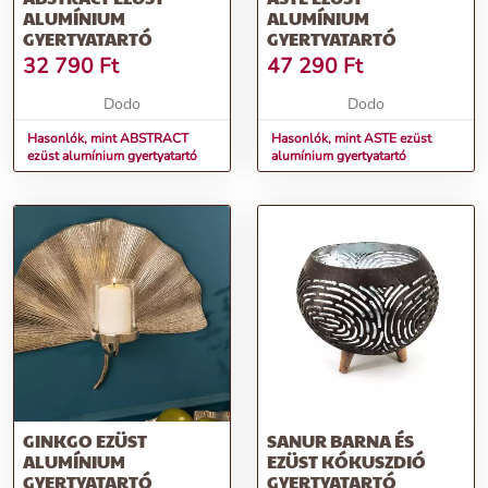
ALUMÍNIUM
ALUMÍNIUM
GYERTYATARTÓ
GYERTYATARTÓ
32 790
Ft
47 290
Ft
Dodo
Dodo
Hasonlók, mint ABSTRACT
Hasonlók, mint ASTE ezüst
ezüst alumínium gyertyatartó
alumínium gyertyatartó
GINKGO EZÜST
SANUR BARNA ÉS
ALUMÍNIUM
EZÜST KÓKUSZDIÓ
GYERTYATARTÓ
GYERTYATARTÓ