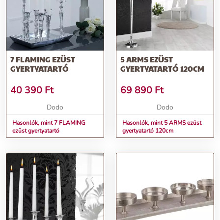
csillogás és az elegancia!
További információk>>
7 FLAMING EZÜST
5 ARMS EZÜST
GYERTYATARTÓ
GYERTYATARTÓ 120CM
40 390
Ft
69 890
Ft
Dodo
Dodo
Hasonlók, mint 7 FLAMING
Hasonlók, mint 5 ARMS ezüst
ezüst gyertyatartó
gyertyatartó 120cm