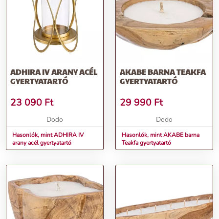
ADHIRA IV ARANY ACÉL
AKABE BARNA TEAKFA
GYERTYATARTÓ
GYERTYATARTÓ
23 090
Ft
29 990
Ft
Dodo
Dodo
Hasonlók, mint ADHIRA IV
Hasonlók, mint AKABE barna
arany acél gyertyatartó
Teakfa gyertyatartó