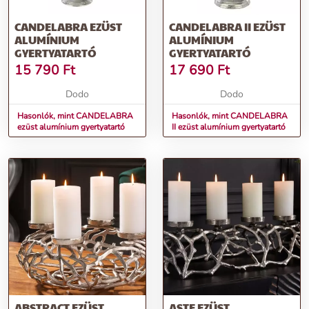
CANDELABRA EZÜST
CANDELABRA II EZÜST
ALUMÍNIUM
ALUMÍNIUM
GYERTYATARTÓ
GYERTYATARTÓ
15 790
Ft
17 690
Ft
Dodo
Dodo
Hasonlók, mint CANDELABRA
Hasonlók, mint CANDELABRA
ezüst alumínium gyertyatartó
II ezüst alumínium gyertyatartó
ABSTRACT EZÜST
ASTE EZÜST