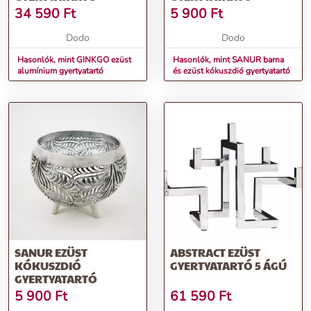
34 590
Ft
5 900
Ft
Dodo
Dodo
Hasonlók, mint GINKGO ezüst
Hasonlók, mint SANUR barna
alumínium gyertyatartó
és ezüst kókuszdió gyertyatartó
SANUR EZÜST
ABSTRACT EZÜST
KÓKUSZDIÓ
GYERTYATARTÓ 5 ÁGÚ
GYERTYATARTÓ
5 900
Ft
61 590
Ft