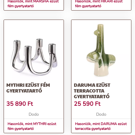
Hasonlók, mint MARSHA ezüst
Hasonlók, mint HIKARI ezüst
fém gyertyatartó
fém gyertyatartó
MYTHRI EZÜST FÉM
DARUMA EZÜST
GYERTYATARTÓ
TERRACOTTA
GYERTYATARTÓ
35 890
Ft
25 590
Ft
Dodo
Dodo
Hasonlók, mint MYTHRI ezüst
Hasonlók, mint DARUMA ezüst
fém gyertyatartó
terracotta gyertyatartó