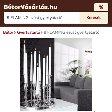
BútorVásárlás.hu
%
Bútor
Gyertyatartó
9 FLAMING ezüst gyertyatartó