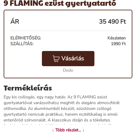
9 FLAMING ezüst gyertyatartó
ÁR
35 490
Ft
ELÉRHETŐSÉG:
Készleten
SZÁLLÍTÁS:
1990 Ft
Vásárlás
Dodo
Termékleírás
Egy kis csillogás, egy nagy hatás: Az 9 FLAMING ezüst
gyertyatartóval varázsolhatsz meghitt és elegáns atmoszférát
otthonodba. Az alumíniumból készült, ezüstösen csillogó
gyertyatartó nemcsak praktikus, hanem esztétikailag is emeli
enteriőröd színvonalát. A klasszikus dizájn és a tökéletes
funkcionalitás kombinációja teszi ezt a gyertyatartót ideális
↓ Több részlet... ↓
választássá a minimalista és antik stílusokat kedvelők számára.