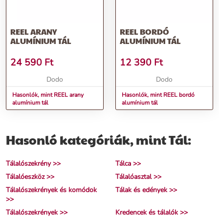
REEL ARANY
REEL BORDÓ
ALUMÍNIUM TÁL
ALUMÍNIUM TÁL
24 590
Ft
12 390
Ft
Dodo
Dodo
Hasonlók, mint REEL arany
Hasonlók, mint REEL bordó
alumínium tál
alumínium tál
Hasonló kategóriák, mint Tál:
Tálalószekrény >>
Tálca >>
Tálalóeszköz >>
Tálalóasztal >>
Tálalószekrények és komódok
Tálak és edények >>
>>
Tálalószekrények >>
Kredencek és tálalók >>