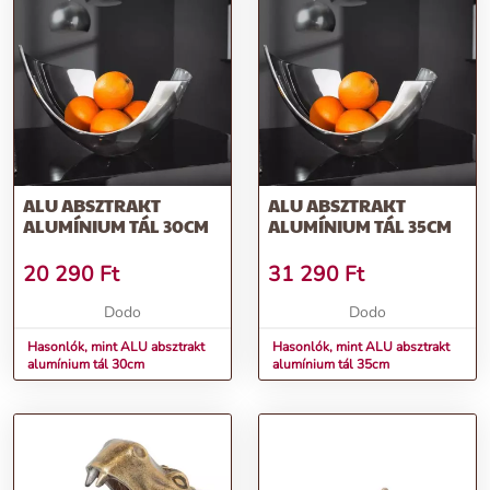
ALU ABSZTRAKT
ALU ABSZTRAKT
ALUMÍNIUM TÁL 30CM
ALUMÍNIUM TÁL 35CM
20 290
Ft
31 290
Ft
Dodo
Dodo
Hasonlók, mint ALU absztrakt
Hasonlók, mint ALU absztrakt
alumínium tál 30cm
alumínium tál 35cm