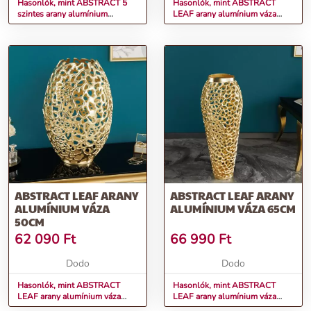
Hasonlók, mint ABSTRACT 5
Hasonlók, mint ABSTRACT
szintes arany alumínium
LEAF arany alumínium váza
tortatartó 150cm
90cm
ABSTRACT LEAF ARANY
ABSTRACT LEAF ARANY
ALUMÍNIUM VÁZA
ALUMÍNIUM VÁZA 65CM
50CM
62 090
Ft
66 990
Ft
Dodo
Dodo
Hasonlók, mint ABSTRACT
Hasonlók, mint ABSTRACT
LEAF arany alumínium váza
LEAF arany alumínium váza
50cm
65cm