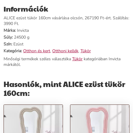
köszönhetően bátran elhelyezheted irodádban is.
Információk
Termékjellemzők:
ALICE ezüst tükör 160cm vásárlása olcsón, 267190 Ft-ért. Szállítás:
3990 Ft.
Név: ALICE ezüst tükör 160cm
Márka:
Invicta
Ár: 228890 Ft
Súly:
24500 g
Márka: Invicta
Szín:
Ezüst
Kategória: Tükör
Kategória:
Otthon és kert
,
Otthoni kellék
,
Tükör
Tömeg: 24500 g
Szín: Ezüst
Minőségi termékek széles választéka
Tükör
kategóriában Invicta
Szállítási díj: 3990 Ft
márkától.
Előnyök:
Hasonlók, mint ALICE ezüst tükör
Modern és minimalista design
160cm:
Nagyméretű, 160cm magas tükör
Klasszikus hullámzó ezüst keret
Tágítja és feldobja a teret
Rendeld meg most
, és légy te is részese az ALICE tükör által
nyújtott egyedi és modern élménynek!