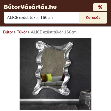
BútorVásárlás.hu
%
Bútor
Tükör
ALICE ezüst tükör 160cm