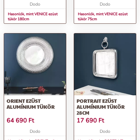
Dodo
Dodo
Hasonlók, mint VENICE ezüst
Hasonlók, mint VENICE ezüst
tükör 180cm
tükör 75cm
ORIENT EZÜST
PORTRAIT EZÜST
ALUMÍNIUM TÜKÖR
ALUMÍNIUM TÜKÖR
28CM
64 690
Ft
17 690
Ft
Dodo
Dodo