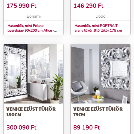
175 990
Ft
146 290
Ft
Bonami
Dodo
Hasonlók, mint Fekete
Hasonlók, mint PORTRAIT
gyerekágy 90x200 cm Alice -
arany tükör álló tükör 175 cm
Vipack
VENICE EZÜST TÜKÖR
VENICE EZÜST TÜKÖR
180CM
75CM
300 090
Ft
89 190
Ft