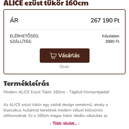
ALICE ezüst tükör 160cm
ÁR
267 190
Ft
ELÉRHETŐSÉG:
Készleten
SZÁLLÍTÁS:
3990 Ft
Vásárlás
Dodo
Termékleírás
Modern ALICE Ezüst Tükör 160cm - Tágítsd Horizontjaidat!
Az ALICE ezüst tükör egy valódi design remekmű, amely a
klasszikus hullámzó keretével modern stílust kölcsönöz
otthonodnak. Ez a 160cm magas tükör ideális választás az
előszobába, étkezőbe, nappaliba vagy akár a hálószobádba. Az
↓ Több részlet... ↓
ember nagyságú tükör tágítja a teret, és minimalista kialakításának