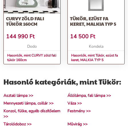
CURVY ZÖLD FALI
TÜKÖR, EZÜST FA
TÜKÖR 160CM
KERET, MALKIA TYP 5
144 990
Ft
14 500
Ft
Dodo
Kondela
Hasonlók, mint CURVY zöld fali
Hasonlók, mint Tükör, ezüst fa
tükör 160cm
keret, MALKIA TYP 5
Hasonló kategóriák, mint Tükör:
Asztali lámpa >>
Állólámpa, fali lámpa >>
Mennyezeti lámpa, csillár >>
Váza >>
Konzol, fülke, egyéb díszítõelem
Festmény >>
>>
Tárolódoboz >>
Mûvirág >>