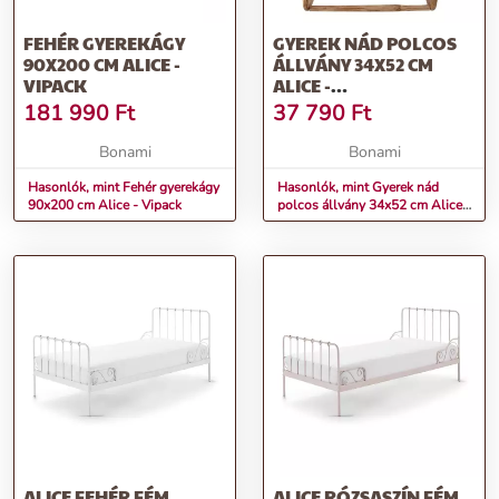
FEHÉR GYEREKÁGY
GYEREK NÁD POLCOS
90X200 CM ALICE -
ÁLLVÁNY 34X52 CM
VIPACK
ALICE -
BLOOMINGVILLE
181 990
Ft
37 790
Ft
Bonami
Bonami
Hasonlók, mint Fehér gyerekágy
Hasonlók, mint Gyerek nád
90x200 cm Alice - Vipack
polcos állvány 34x52 cm Alice -
Bloomingville
ALICE FEHÉR FÉM
ALICE RÓZSASZÍN FÉM