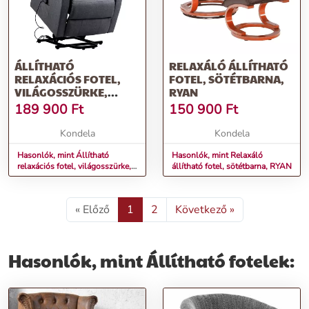
ÁLLÍTHATÓ
RELAXÁLÓ ÁLLÍTHATÓ
RELAXÁCIÓS FOTEL,
FOTEL, SÖTÉTBARNA,
VILÁGOSSZÜRKE,
RYAN
DOURO
189 900
Ft
150 900
Ft
Kondela
Kondela
Hasonlók, mint Állítható
Hasonlók, mint Relaxáló
relaxációs fotel, világosszürke,
állítható fotel, sötétbarna, RYAN
DOURO
« Előző
1
2
Következő »
Hasonlók, mint Állítható fotelek: