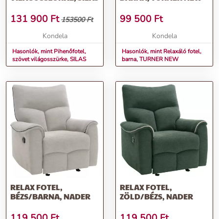
131 900
Ft
99 500
Ft
153500 Ft
Kondela
Kondela
Hasonlók, mint Pihenőfotel,
Hasonlók, mint Relaxáló fotel,
szövet világosszürke, SILAS
barna, TURNER NEW
RELAX FOTEL,
RELAX FOTEL,
BÉZS/BARNA, NADER
ZÖLD/BÉZS, NADER
119 500
Ft
119 500
Ft