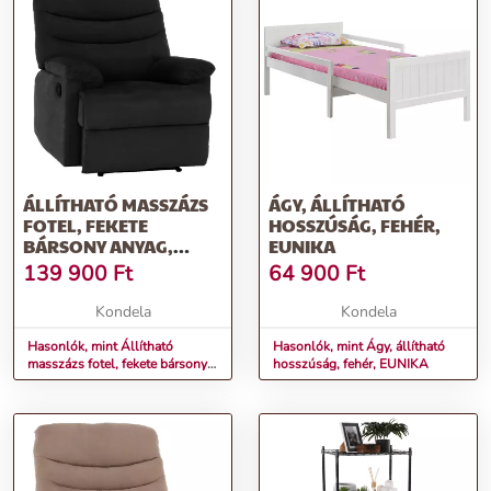
ÁLLÍTHATÓ MASSZÁZS
ÁGY, ÁLLÍTHATÓ
FOTEL, FEKETE
HOSSZÚSÁG, FEHÉR,
BÁRSONY ANYAG,
EUNIKA
LAMBERT
139 900
Ft
64 900
Ft
Kondela
Kondela
Hasonlók, mint Állítható
Hasonlók, mint Ágy, állítható
masszázs fotel, fekete bársony
hosszúság, fehér, EUNIKA
anyag, LAMBERT