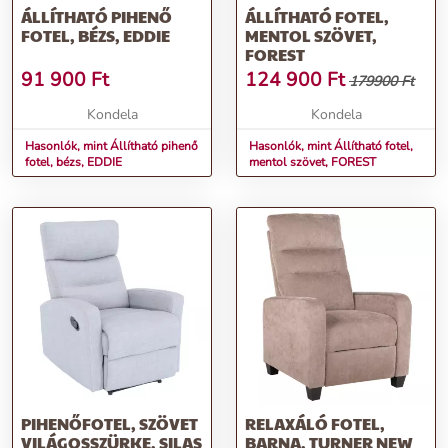
ÁLLÍTHATÓ PIHENŐ
ÁLLÍTHATÓ FOTEL,
FOTEL, BÉZS, EDDIE
MENTOL SZÖVET,
FOREST
91 900
Ft
124 900
Ft
179900 Ft
Kondela
Kondela
Hasonlók, mint Állítható pihenő
Hasonlók, mint Állítható fotel,
fotel, bézs, EDDIE
mentol szövet, FOREST
PIHENŐFOTEL, SZÖVET
RELAXÁLÓ FOTEL,
VILÁGOSSZÜRKE, SILAS
BARNA, TURNER NEW