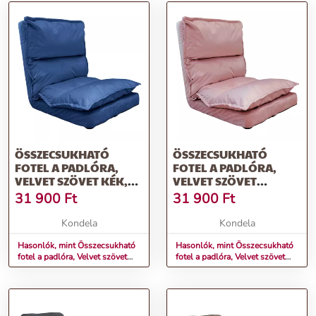
ÖSSZECSUKHATÓ
ÖSSZECSUKHATÓ
FOTEL A PADLÓRA,
FOTEL A PADLÓRA,
VELVET SZÖVET KÉK,
VELVET SZÖVET
ULIMA
VILÁGOS RÓZSASZÍN,
31 900
Ft
31 900
Ft
ULIMA
Kondela
Kondela
Hasonlók, mint Összecsukható
Hasonlók, mint Összecsukható
fotel a padlóra, Velvet szövet
fotel a padlóra, Velvet szövet
kék, ULIMA
világos rózsaszín, ULIMA