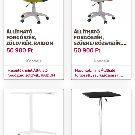
ÁLLÍTHATÓ
ÁLLÍTHATÓ
FORGÓSZÉK,
FORGÓSZÉK,
ZÖLD/KÉK, RAIDON
SZÜRKE/RÓZSASZÍN,
RAIDON
50 900
Ft
50 900
Ft
Kondela
Kondela
Hasonlók, mint Állítható
Hasonlók, mint Állítható
forgószék, zöld/kék, RAIDON
forgószék, szürke/rózsaszín,
RAIDON