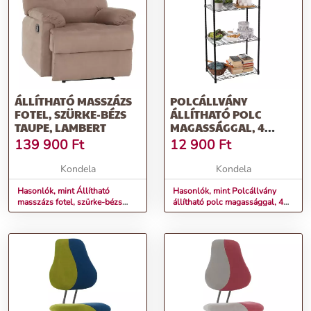
ÁLLÍTHATÓ MASSZÁZS
POLCÁLLVÁNY
FOTEL, SZÜRKE-BÉZS
ÁLLÍTHATÓ POLC
TAUPE, LAMBERT
MAGASSÁGGAL, 4
POLCOS, FEKETE,
139 900
Ft
12 900
Ft
NOVEL
Kondela
Kondela
Hasonlók, mint Állítható
Hasonlók, mint Polcállvány
masszázs fotel, szürke-bézs
állítható polc magassággal, 4
Taupe, LAMBERT
polcos, fekete, NOVEL