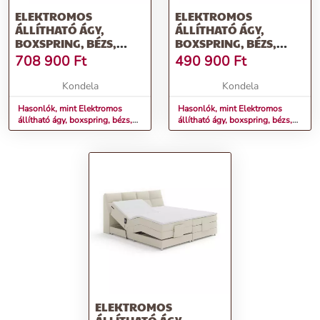
ELEKTROMOS
ELEKTROMOS
ÁLLÍTHATÓ ÁGY,
ÁLLÍTHATÓ ÁGY,
BOXSPRING, BÉZS,
BOXSPRING, BÉZS,
160X200, GERONA NEW
120X200, GERONA NEW
708 900
Ft
490 900
Ft
Kondela
Kondela
Hasonlók, mint Elektromos
Hasonlók, mint Elektromos
állítható ágy, boxspring, bézs,
állítható ágy, boxspring, bézs,
160x200, GERONA NEW
120x200, GERONA NEW
ELEKTROMOS