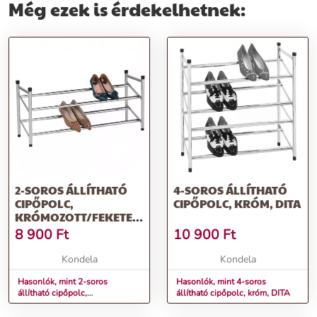
Még ezek is érdekelhetnek:
2-SOROS ÁLLÍTHATÓ
4-SOROS ÁLLÍTHATÓ
CIPŐPOLC,
CIPŐPOLC, KRÓM, DITA
KRÓMOZOTT/FEKETE,
TEA
8 900
Ft
10 900
Ft
Kondela
Kondela
Hasonlók, mint 2-soros
Hasonlók, mint 4-soros
állítható cipőpolc,
állítható cipőpolc, króm, DITA
krómozott/fekete, TEA