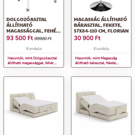
DOLGOZÓASZTAL
MAGASSÁG ÁLLÍTHATÓ
ÁLLÍTHATÓ
BÁRASZTAL, FEKETE,
MAGASSÁGGAL, FEHÉR,
57X84-110 CM, FLORIAN
NIXON
93 500
Ft
30 900
Ft
99900 Ft
Kondela
Kondela
Hasonlók, mint Dolgozóasztal
Hasonlók, mint Magasság
állítható magassággal, fehér,
állítható bárasztal, fekete,
NIXON
57x84-110 cm, FLORIAN