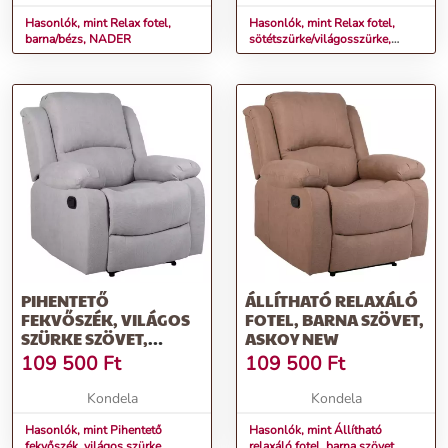
Hasonlók, mint Relax fotel,
Hasonlók, mint Relax fotel,
barna/bézs, NADER
sötétszürke/világosszürke,
NADER
PIHENTETŐ
ÁLLÍTHATÓ RELAXÁLÓ
FEKVŐSZÉK, VILÁGOS
FOTEL, BARNA SZÖVET,
SZÜRKE SZÖVET,
ASKOY NEW
ASKOY NEW
109 500
Ft
109 500
Ft
Kondela
Kondela
Hasonlók, mint Pihentető
Hasonlók, mint Állítható
fekvőszék, világos szürke
relaxáló fotel, barna szövet,