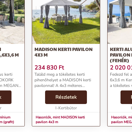
M
MADISON KERTI PAVILON
KERTI A
,6X3,6 M
4X3 M
PAVILON 
(FEHÉR)
234 830
Ft
2 020 0
s kerti
Találd meg a tökéletes kerti
Fedezd fe
DEOKORK
pihenőhelyet a MADISON kerti
6x3,6 m Ker
lon MEGAN
pavilonnal! A 4x3 méteres
a tökéletes
letes
DEOKORK alumínium pergola
kerti
dra. Az
k
ideális választás a kertedbe. A
Részletek
pihenéshez!
alak mellett
pavilon nagyvonalú méretei és
DEOKORKKat
r
időtlen vonalai harmonizálna...
I-Kertibútor
pergolák és
FtL...
umínium
Hasonlók, mint MADISON kerti
Hasonlók, mi
 (grafit)
pavilon 4x3 m
pavilon MEGA