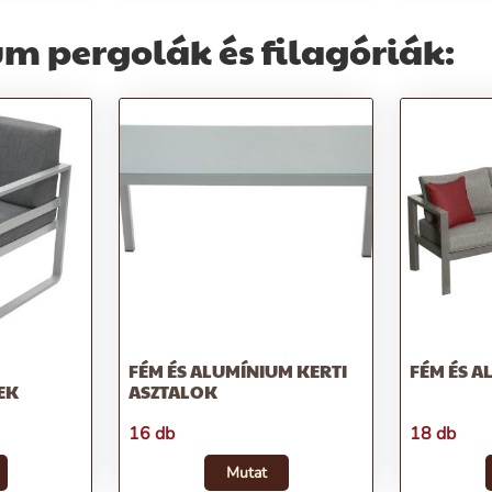
m pergolák és filagóriák:
FÉM ÉS ALUMÍNIUM KERTI
FÉM ÉS A
EK
ASZTALOK
16 db
18 db
Mutat