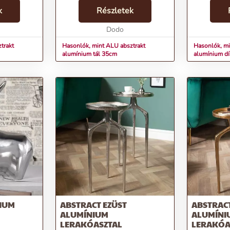
ra. Az
tálban. Az ezüstösen csillogó,
GREYHOUND
sztrakt
k
absztrakt formavilágot idéző tál
Részletek
dísztárgy a 
l nemcsak
nemcsak esztétikailag vonzó, de
precíz kido
remek tárolási megol...
Dodo
az impozáns
el...
trakt
Hasonlók, mint ALU absztrakt
Hasonlók, 
alumínium tál 35cm
alumínium dí
NIUM
ABSTRACT EZÜST
ABSTRAC
ALUMÍNIUM
ALUMÍNI
LERAKÓASZTAL
LERAKÓA