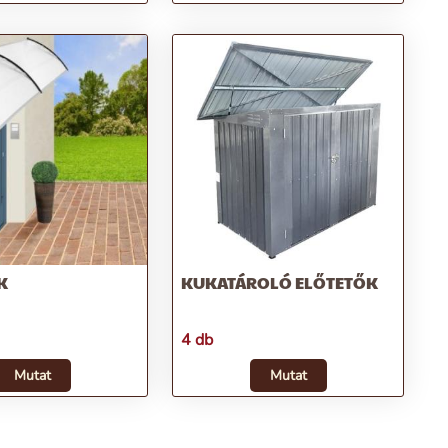
K
KUKATÁROLÓ ELŐTETŐK
4 db
Mutat
Mutat