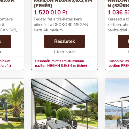
(FEHÉR)
M (SZÜRK
1 520 010
Ft
1 036 5
ontjává
Fedezd fel a tökéletes kerti
Keresed a tö
rti
pihenést a DEOKORK MEGAN
kertben, ah
EGAN 6x3,6
Kerti Alumínium
barátaiddal
és időtlen
Pavilonnal!Termékjellemzők:Márka:
Fedezd fe
gola
k
DEOKORKKategória: Alumínium
Részletek
3,9 x 3,9 m
el
pergolák és filagóriákÁr: 1396538
pavilont, é
karral áll...
r
FtLamella tető hajtókarral,
I-Kertibútor
kényelmes sz
fényát...
umínium
Hasonlók, mint Kerti alumínium
Hasonlók, mi
grafit)
pavilon MEGAN 3,6x3,6 m (fehér)
pavilon PREM