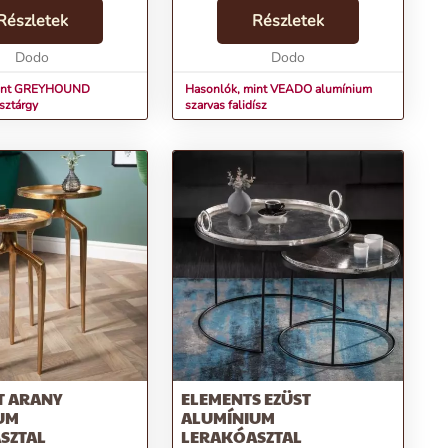
 alumínium
elemmel teszi emlékezetessé
letisztult formák és
Részletek
otthonodat. Az ezüst színű falidísz
Részletek
lgozás szimbóluma. Ez
skandináv stílusban tündököl,
, 70 cm-es dekorációs
Dodo
harmonizálva a minimál...
Dodo
mint GREYHOUND
Hasonlók, mint VEADO alumínium
sztárgy
szarvas falidísz
T ARANY
ELEMENTS EZÜST
UM
ALUMÍNIUM
SZTAL
LERAKÓASZTAL