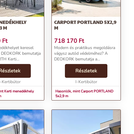
ENEDÉKHELY
CARPORT PORTLAND 5X2,9
3 M
M
0
Ft
718 170
Ft
dékhelyet keresel
Modern és praktikus megoldásra
A DEOKORK bemutatja
vágysz autód védelméhez? A
RTH Kerti
DEOKORK bemutatja a
yet, mely
PORTLAND Carportot, mely
ével és
Részletek
nemcsak a járműveknek nyújt
Részletek
ásával tűnik ki. Ismerd
kényelmet, hanem ideális
 menedékhely
I-Kertibútor
helyszínt teremt a baráti
I-Kertibútor
 előnyeit...
grillezésekhez is....
nt Kerti menedékhely
Hasonlók, mint Carport PORTLAND
m
5x2,9 m