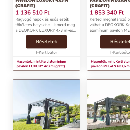
(GRAFIT)
(GRAFIT)
1 136 510
Ft
1 853 340
Ft
Ragyogó napok és esős esték
Kerted meghatározó p
tökéletes helyszíne - ismerd meg
válhat a DEOKORK Ke
a DEOKORK LUXURY 4x3 m-es
alumínium pavilon M
grafitszínű alumínium pavilont, a
m (grafit). Az elegáns 
kerted új
Részletek
vonalak mellett a per
Részlete
ékkövét!Termékjellemzők:Luxus
praktikus lamellatetőv
kialakítás: Elegáns alumínium váz
I-Kertibútor
rendelkezik, amely hajtó
I-Kertibúto
korró...
Hasonlók, mint Kerti alumínium
Hasonlók, mint Kerti al
pavilon LUXURY 4x3 m (grafit)
pavilon MEGAN 6x3,6 m (