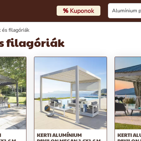
%
Kuponok
és filagóriák
 filagóriák
M
KERTI ALUMÍNIUM
KERTI A
X3,6 M
PAVILON MEGAN 3,6X3,6 M
PAVILON 