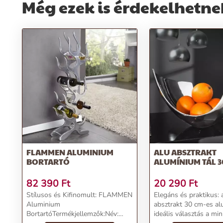
Még ezek is érdekelhetne
FLAMMEN ALUMINIUM
ALU ABSZTRAKT
BORTARTÓ
ALUMÍNIUM TÁL 
82 390
Ft
20 290
Ft
Stílusos és Kifinomult: FLAMMEN
Elegáns és praktikus:
Aluminium
absztrakt 30 cm-es al
BortartóTermékjellemzők:Név:
ideális választás a min