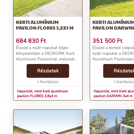
KERTI ALUMÍNIUM
KERTI ALUMÍNIU
PAVILON FLORES 3,8X3 M
PAVILON DARWIN
684 830
Ft
351 500
Ft
Élvezd a nyári napokat teljes
Élvezd a kerted szépsé
kényelemben a DEOKORK Kerti
nyári napokat a DEOK
Alumínium Pavilonnal, melynek
Alumínium Pavilonjáva
neve FLORES és 3,8x3 méteres
neve DARWIN és 3x4 
területet borít. Állítható
Részletek
területet fed le. A tég
Részlete
lamelláival lehetőséget teremt a
pavilon akár 20 ember
teljes árnyékos tér lét...
I-Kertibútor
befogadására is alkalm
I-Kertibúto
Hasonlók, mint Kerti alumínium
Hasonlók, mint Kerti al
pavilon FLORES 3,8x3 m
pavilon DARWIN 3x4 m