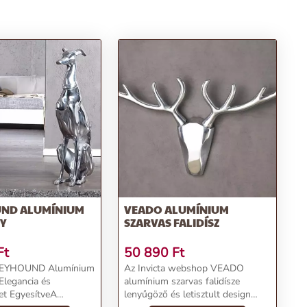
ND ALUMÍNIUM
VEADO ALUMÍNIUM
Y
SZARVAS FALIDÍSZ
Ft
50 890
Ft
GREYHOUND Alumínium
Az Invicta webshop VEADO
Elegancia és
alumínium szarvas falidísze
et EgyesítveA
lenyűgöző és letisztult design