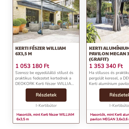
KERTI FÉSZER WILLIAM
KERTI ALUMÍNIU
6X3,5 M
PAVILON MEGAN 3
(GRAFIT)
1 053 180
Ft
1 353 340
Ft
Szerezz be egyedülálló stílust és
Ha stílusos és praktiku
praktikus fedezetet kertednek a
pergolát keresel, a 
DEOKORK Kerti fészer WILLIAM
Kerti alumínium pavi
6x3,5 m pergolával! Az antracit
3,6x3,6 m (grafit) töké
színű, epoxi-kezelt alumínium és
Részletek
választás lehet számo
Részlete
UV-álló polikarbonát tető
elegáns és időtlen von
kombinációja n...
I-Kertibútor
a pergola lamellat...
I-Kertibúto
Hasonlók, mint Kerti fészer WILLIAM
Hasonlók, mint Kerti al
6x3,5 m
pavilon MEGAN 3,6x3,6 m