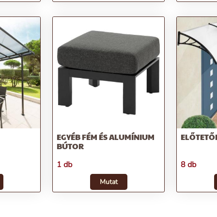
EGYÉB FÉM ÉS ALUMÍNIUM
ELŐTETŐ
BÚTOR
1 db
8 db
Mutat