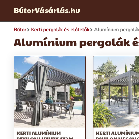
BútorVásárlás.hu
Bútor
Kerti pergolák és előtetők
Alumínium pergolák 
Alumínium pergolák és
KERTI ALUMÍNIUM
KERTI ALUMÍNIU
PAVILON LUXURY 4X3 M
PAVILON MEGAN 6