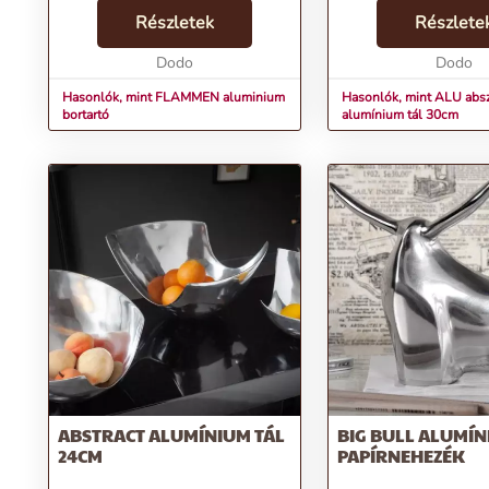
FLAMMEN aluminium bortartóÁr:
stílust kedvelők számá
70590 FtMárka: InvictaKategória:
Részletek
ezüstösen csillogó, ab
Részlete
Borászati kellékTömeg: 7000
formavilágot idéző tá
gSzín: EzüstSzállítási díj: 1990
Dodo
vizuálisan vonzó...
Dodo
FtElő...
Hasonlók, mint FLAMMEN aluminium
Hasonlók, mint ALU absz
bortartó
alumínium tál 30cm
ABSTRACT ALUMÍNIUM TÁL
BIG BULL ALUMÍ
24CM
PAPÍRNEHEZÉK