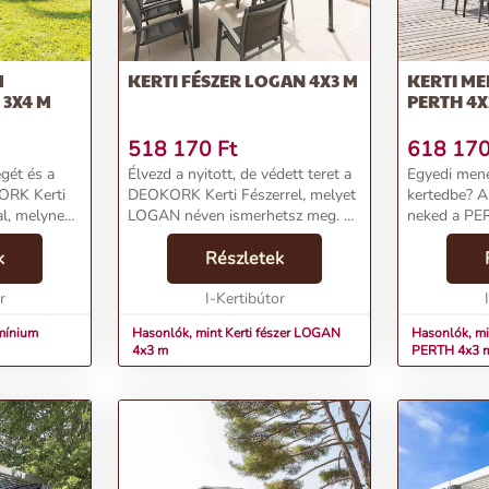
M
KERTI FÉSZER LOGAN 4X3 M
KERTI M
 3X4 M
PERTH 4X
518 170
Ft
618 17
gét és a
Élvezd a nyitott, de védett teret a
Egyedi mene
ORK Kerti
DEOKORK Kerti Fészerrel, melyet
kertedbe? 
l, melynek
LOGAN néven ismerhetsz meg. Ez
neked a PE
méteres
a minimalista kialakítású
Menedékhel
lalap alakú
k
menedékház elegáns bővítést
Részletek
egyszerűség
kínál otthonodnak a napsütéses
funkcionalit
a...
r
napokon. Tekints...
I-Kertibútor
meg a kerti
jellemzőit és
umínium
Hasonlók, mint Kerti fészer LOGAN
Hasonlók, mi
4x3 m
PERTH 4x3 