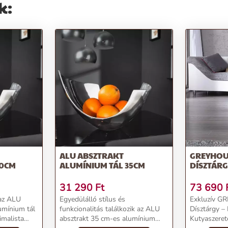
k:
ALU ABSZTRAKT
GREYHOU
30CM
ALUMÍNIUM TÁL 35CM
DÍSZTÁRG
31 290
Ft
73 690
 az ALU
Egyedülálló stílus és
Exkluzív 
umínium tál
funkcionalitás találkozik az ALU
Dísztárgy – 
imalista
absztrakt 35 cm-es alumínium
Kutyaszeret