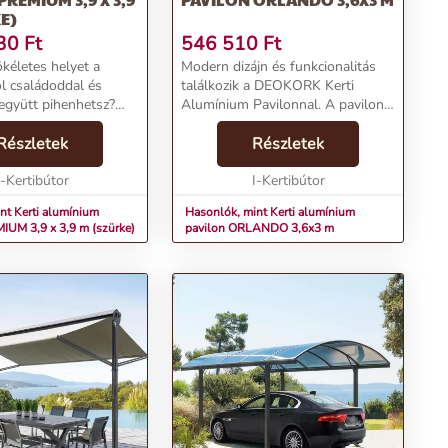
E)
30
Ft
546 510
Ft
kéletes helyet a
Modern dizájn és funkcionalitás
ol családoddal és
találkozik a DEOKORK Kerti
 együtt pihenhetsz?
Alumínium Pavilonnal. A pavilon
l a DEOKORK PREMIUM
tiszta vonalakkal és átlátszó
-es alumínium
Részletek
polikarbonát tetővel rendelkezik,
Részletek
s teremtsd meg saját
amely nemcsak esztétikailag
abadtéri oázi...
I-Kertibútor
vonzó, hanem kivá...
I-Kertibútor
nt Kerti alumínium
Hasonlók, mint Kerti alumínium
IUM 3,9 x 3,9 m (szürke)
pavilon ORLANDO 3,6x3 m