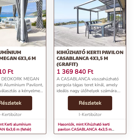
LUMÍNIUM
KIHÚZHATÓ KERTI PAVILON
MEGAN 6X3,6 M
CASABLANCA 4X3,5 M
(GRAFIT)
10
Ft
1 369 840
Ft
l a DEOKORK MEGAN
A CASABLANCA visszahúzható
ti Alumínium Pavilont,
pergola tágas teret kínál, amely
 választás a kényelmes
ideális nagy ülőhelyek számára.
Abszolút előnye a behúzható
Termékjellemzők:Márka:
Részletek
polikarbonát tető, amelyet
Részletek
egória: Alumínium
bármikor kiszellőztethet, amikor
 filagóriákÁr: 1867272
I-Kertibútor
csak szüksége van r...
I-Kertibútor
nt Kerti alumínium
Hasonlók, mint Kihúzható kerti
N 6x3,6 m (fehér)
pavilon CASABLANCA 4x3,5 m
(grafit)