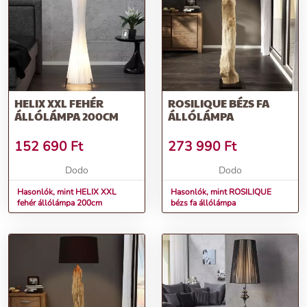
HELIX XXL FEHÉR
ROSILIQUE BÉZS FA
ÁLLÓLÁMPA 200CM
ÁLLÓLÁMPA
152 690
Ft
273 990
Ft
Dodo
Dodo
Hasonlók, mint HELIX XXL
Hasonlók, mint ROSILIQUE
fehér állólámpa 200cm
bézs fa állólámpa