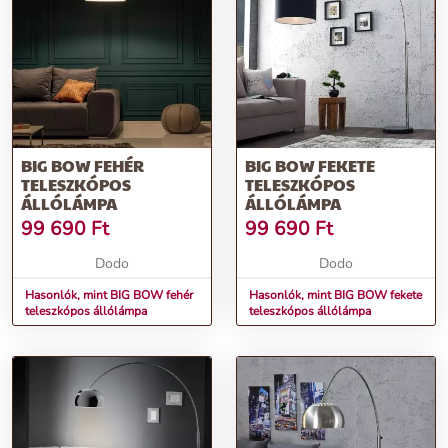
Stílusos design:
Kombinálja a modern minimalizmust a klasszikus
részletekkel.
Bronz színű láb és talp:
Kifinomult elegancia a részletekben.
Elérhető arany színben:
Variálj az otthonod stílusához.
Rendeld meg most, és teremts egyedülálló atmoszférát
otthonodban a BIG BOW II réz állólámpával!
BIG BOW FEHÉR
BIG BOW FEKETE
További információk>>
TELESZKÓPOS
TELESZKÓPOS
ÁLLÓLÁMPA
ÁLLÓLÁMPA
99 690
Ft
99 690
Ft
Dodo
Dodo
Hasonlók, mint BIG BOW fehér
Hasonlók, mint BIG BOW fekete
teleszkópos állólámpa
teleszkópos állólámpa