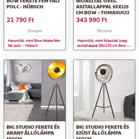
BOW FEKETE FÉM FALI
ÍRÓASZTAL ÜVEG
POLC - HÜBSCH
ASZTALLAPPAL 65X125
CM BOW – TOMASUCCI
21 790
Ft
343 990
Ft
Bonami
Bonami
Hasonlók, mint Bow fekete fém
Hasonlók, mint Íróasztal üveg
fali polc - Hübsch
asztallappal 65x125 cm Bow –
Tomasucci
BIG STUDIO FEKETE ÉS
BIG STUDIO FEKETE ÉS
ARANY ÁLLÓLÁMPA
EZÜST ÁLLÓLÁMPA
160CM
160CM