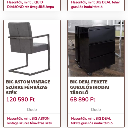
Hasonlók, mint LIQUID
Hasonlók, mint BIG DEAL fehér
DIAMOND réz üveg állólámpa
gurulós irodai tároló
BIG ASTON VINTAGE
BIG DEAL FEKETE
SZÜRKE FÉMVÁZAS
GURULÓS IRODAI
SZÉK
TÁROLÓ
120 590
Ft
68 890
Ft
Dodo
Dodo
Hasonlók, mint BIG ASTON
Hasonlók, mint BIG DEAL
vintage szürke fémvázas szék
fekete gurulós irodai tároló