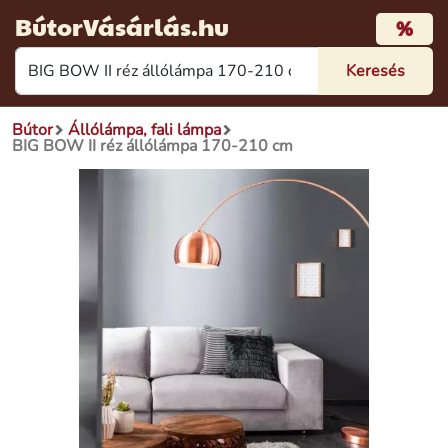
BútorVásárlás.hu
%
Bútor
Állólámpa, fali lámpa
BIG BOW II réz állólámpa 170-210 cm