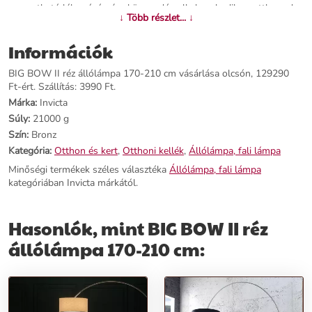
mozgatható lába révén, így könnyedén alkalmazkodik az otthonod
↓ Több részlet... ↓
elrendezéséhez és stílusához. A bronz láb és talp kifinomult
eleganciát sugallnak, míg a búra szép kontrasztban áll a modern
Információk
formavilággal. A BIG BOW II állólámpa elérhető arany színben is,
hogy még inkább illeszkedjen az otthonod atmoszférájához.
BIG BOW II réz állólámpa 170-210 cm vásárlása olcsón, 129290
Ft-ért. Szállítás: 3990 Ft.
Főbb termékjellemzők:
Márka:
Invicta
Súly:
21000 g
Név:
BIG BOW II réz állólámpa 170-210 cm
Szín:
Bronz
Ár:
109890 Ft
Márka:
Invicta
Kategória:
Otthon és kert
,
Otthoni kellék
,
Állólámpa, fali lámpa
Kategória:
Állólámpa, fali lámpa
Minőségi termékek széles választéka
Állólámpa, fali lámpa
Tömeg:
21000 g
kategóriában Invicta márkától.
Szín:
Bronz
Szállítási díj:
3990 Ft
Hasonlók, mint BIG BOW II réz
Előnyök:
állólámpa 170-210 cm:
Impozáns méret:
Egyedülállóan nagy méretű lámpa, ami domináns
szerepet játszik a térben.
Ergonomikus kialakítás:
Rugalmasan pozícionálható és igény szerint
nyújtható vagy zsugorítható.