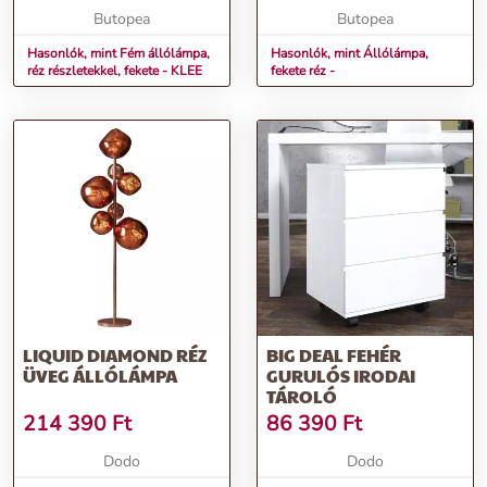
Butopea
Butopea
Hasonlók, mint Fém állólámpa,
Hasonlók, mint Állólámpa,
réz részletekkel, fekete - KLEE
fekete réz -
LIQUID DIAMOND RÉZ
BIG DEAL FEHÉR
ÜVEG ÁLLÓLÁMPA
GURULÓS IRODAI
TÁROLÓ
214 390
Ft
86 390
Ft
Dodo
Dodo