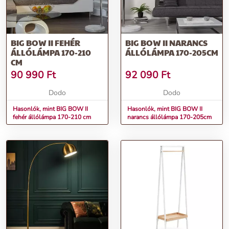
BIG BOW II FEHÉR
BIG BOW II NARANCS
ÁLLÓLÁMPA 170-210
ÁLLÓLÁMPA 170-205CM
CM
90 990
Ft
92 090
Ft
Dodo
Dodo
Hasonlók, mint BIG BOW II
Hasonlók, mint BIG BOW II
fehér állólámpa 170-210 cm
narancs állólámpa 170-205cm