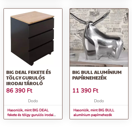
BIG DEAL FEKETE ÉS
BIG BULL ALUMÍNIUM
TÖLGY GURULÓS
PAPÍRNEHEZÉK
IRODAI TÁROLÓ
86 390
Ft
11 390
Ft
Dodo
Dodo
Hasonlók, mint BIG DEAL
Hasonlók, mint BIG BULL
fekete és tölgy gurulós irodai
alumínium papírnehezék
tároló