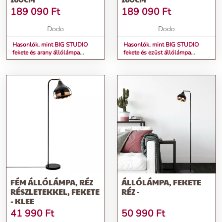
189 090
Ft
189 090
Ft
Dodo
Dodo
Hasonlók, mint BIG STUDIO
Hasonlók, mint BIG STUDIO
fekete és arany állólámpa
fekete és ezüst állólámpa
160cm
160cm
FÉM ÁLLÓLÁMPA, RÉZ
ÁLLÓLÁMPA, FEKETE
RÉSZLETEKKEL, FEKETE
RÉZ -
- KLEE
41 990
Ft
50 990
Ft