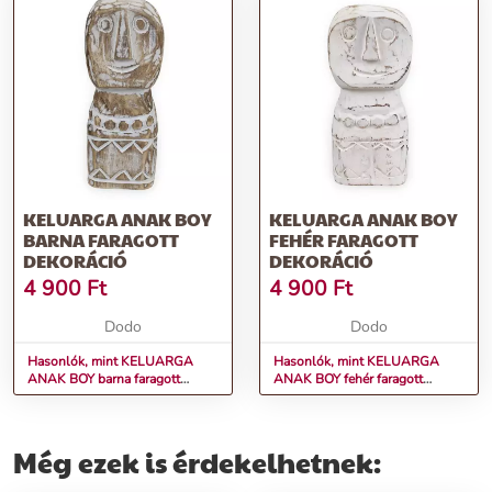
KELUARGA ANAK BOY
KELUARGA ANAK BOY
BARNA FARAGOTT
FEHÉR FARAGOTT
DEKORÁCIÓ
DEKORÁCIÓ
4 900
Ft
4 900
Ft
Dodo
Dodo
Hasonlók, mint KELUARGA
Hasonlók, mint KELUARGA
ANAK BOY barna faragott
ANAK BOY fehér faragott
dekoráció
dekoráció
Még ezek is érdekelhetnek: