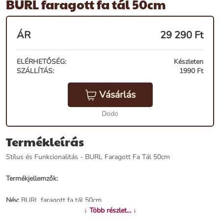
BURL faragott fa tál 50cm
ÁR
29 290
Ft
ELÉRHETŐSÉG:
Készleten
SZÁLLÍTÁS:
1990 Ft
Vásárlás
Dodo
Termékleírás
Stílus és Funkcionalitás - BURL Faragott Fa Tál 50cm
Termékjellemzők:
Név:
BURL faragott fa tál 50cm
Ár:
24990 Ft
↓ Több részlet... ↓
Márka:
Invicta