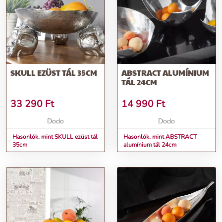
SKULL EZÜST TÁL 35CM
ABSTRACT ALUMÍNIUM
TÁL 24CM
33 290
Ft
14 990
Ft
Dodo
Dodo
Hasonlók, mint SKULL ezüst tál
Hasonlók, mint ABSTRACT
35cm
alumínium tál 24cm