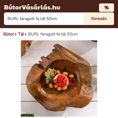
BútorVásárlás.hu
%
Bútor
Tál
BURL faragott fa tál 50cm