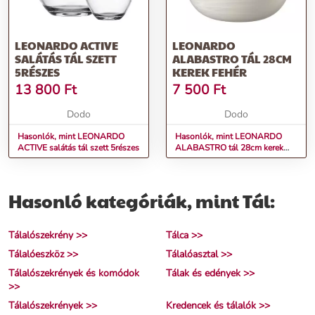
LEONARDO ACTIVE
LEONARDO
SALÁTÁS TÁL SZETT
ALABASTRO TÁL 28CM
5RÉSZES
KEREK FEHÉR
13 800
Ft
7 500
Ft
Dodo
Dodo
Hasonlók, mint LEONARDO
Hasonlók, mint LEONARDO
ACTIVE salátás tál szett 5részes
ALABASTRO tál 28cm kerek
fehér
Hasonló kategóriák, mint Tál:
Tálalószekrény >>
Tálca >>
Tálalóeszköz >>
Tálalóasztal >>
Tálalószekrények és komódok
Tálak és edények >>
>>
Tálalószekrények >>
Kredencek és tálalók >>