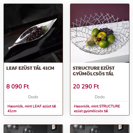
LEAF EZÜST TÁL 41CM
STRUCTURE EZÜST
GYÜMÖLCSÖS TÁL
8 090
Ft
20 290
Ft
Dodo
Dodo
Hasonlók, mint LEAF ezüst tál
Hasonlók, mint STRUCTURE
41cm
ezüst gyümölcsös tál