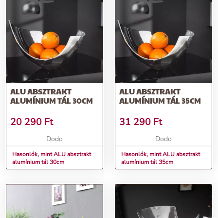
ALU ABSZTRAKT
ALU ABSZTRAKT
ALUMÍNIUM TÁL 30CM
ALUMÍNIUM TÁL 35CM
20 290
Ft
31 290
Ft
Dodo
Dodo
Hasonlók, mint ALU absztrakt
Hasonlók, mint ALU absztrakt
alumínium tál 30cm
alumínium tál 35cm