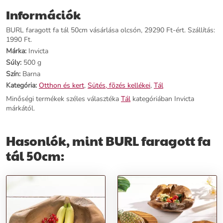
Kategória:
Tál
Információk
Tömeg:
500 g
Szín:
Barna
BURL faragott fa tál 50cm vásárlása olcsón, 29290 Ft-ért. Szállítás:
Szállítási díj:
1990 Ft
1990 Ft.
Márka:
Invicta
Előnyök:
Súly:
500 g
Szín:
Barna
Kézzel Megmunkált:
Minőségi, kézzel faragott tál, amely kiemeli a
Kategória:
Otthon és kert
,
Sütés, fõzés kellékei
,
Tál
natúr, absztrakt formavilágot.
Minőségi termékek széles választéka
Tál
kategóriában Invicta
Tökéletes Tárolás:
Ideális választás az élelmiszerek vagy dekorációs
márkától.
tárgyak tárolására.
Különleges Anyagok:
Tömörfából és tikfából készült, egyedi darab,
amely természetességével hozzájárul otthonod hangulatához.
Hasonlók, mint BURL faragott fa
Rendeld meg most ezt az egyedi BURL faragott fa tálat, és add meg
tál 50cm:
otthonodnak a természetes eleganciát!
További információk>>