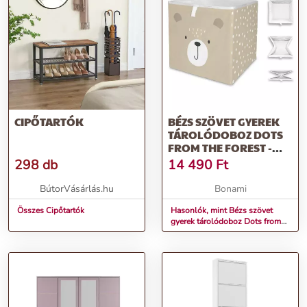
CIPŐTARTÓK
BÉZS SZÖVET GYEREK
TÁROLÓDOBOZ DOTS
FROM THE FOREST -
BUTTER KINGS
298 db
14 490
Ft
BútorVásárlás.hu
Bonami
Összes Cipőtartók
Hasonlók, mint Bézs szövet
gyerek tárolódoboz Dots from
the Forest - Butter Kings