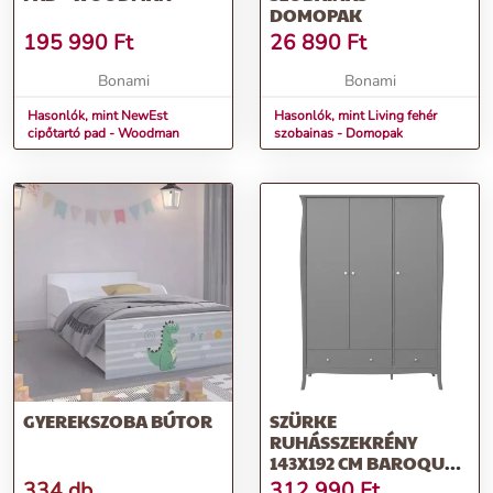
DOMOPAK
195 990
Ft
26 890
Ft
Bonami
Bonami
Hasonlók, mint NewEst
Hasonlók, mint Living fehér
cipőtartó pad - Woodman
szobainas - Domopak
GYEREKSZOBA BÚTOR
SZÜRKE
RUHÁSSZEKRÉNY
143X192 CM BAROQUE -
TVILUM
334 db
312 990
Ft