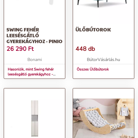
SWING FEHÉR
ÜLŐBÚTOROK
LEESÉSGÁTLÓ
GYEREKÁGYHOZ - PINIO
26 290
Ft
448 db
Bonami
BútorVásárlás.hu
Hasonlók, mint Swing fehér
Összes Ülőbútorok
leesésgátló gyerekágyhoz -
Pinio