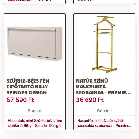
SZÜRKE-BÉZS FÉM
NATÚR SZÍNŰ
CIPŐTARTÓ BILLY –
KAUCSUKFA
SPINDER DESIGN
SZOBAINAS – PREMIER
HOUSEWARES
57 590
Ft
36 690
Ft
Bonami
Bonami
Hasonlók, mint Szürke-bézs fém
Hasonlók, mint Natúr színű
cipőtartó Billy – Spinder Design
kaucsukfa szobainas – Premier
Housewares