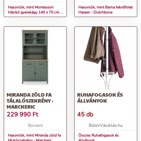
Hasonlók, mint Montessori
Hasonlók, mint Barna fekvőfotel
Házikó gyerekágy 140 x 70 cm -
Harper – Dutchbone
ajándék matraccal - balos
MIRANDA ZÖLD FA
RUHAFOGASOK ÉS
TÁLALÓSZEKRÉNY -
ÁLLVÁNYOK
MARCKERIC
229 990
Ft
45 db
Bonami
BútorVásárlás.hu
Hasonlók, mint Miranda zöld fa
Összes Ruhafogasok és
tálalószekrény - Marckeric
állványok