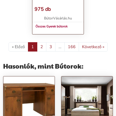
975 db
BútorVásárlás.hu
Összes Gyerek bútorok
« Előző
1
2
3
…
166
Következő »
Hasonlók, mint Bútorok: