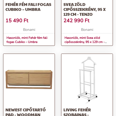
FEHÉR FÉM FALI FOGAS
SVEA ZÖLD
CUBIKO – UMBRA
CIPŐSSZEKRÉNY, 95 X
129 CM - TENZO
15 490
Ft
242 990
Ft
Bonami
Bonami
Hasonlók, mint Fehér fém fali
Hasonlók, mint Svea zöld
fogas Cubiko – Umbra
cipősszekrény, 95 x 129 cm -
Tenzo
NEWEST CIPŐTARTÓ
LIVING FEHÉR
PAD - WOODMAN
SZOBAINAS -