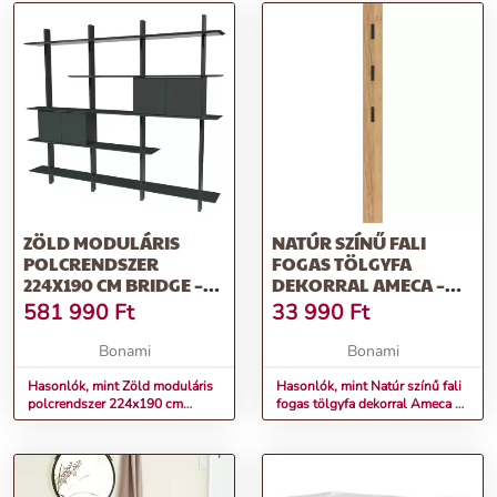
ZÖLD MODULÁRIS
NATÚR SZÍNŰ FALI
POLCRENDSZER
FOGAS TÖLGYFA
224X190 CM BRIDGE –
DEKORRAL AMECA –
TENZO
GERMANIA
581 990
Ft
33 990
Ft
Bonami
Bonami
Hasonlók, mint Zöld moduláris
Hasonlók, mint Natúr színű fali
polcrendszer 224x190 cm
fogas tölgyfa dekorral Ameca –
Bridge – Tenzo
Germania