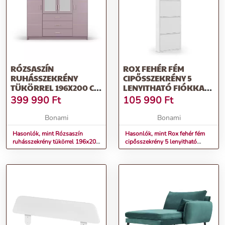
RÓZSASZÍN
ROX FEHÉR FÉM
RUHÁSSZEKRÉNY
CIPŐSSZEKRÉNY 5
TÜKÖRREL 196X200 CM
LENYITHATÓ FIÓKKAL -
BURREN -
KAVE HOME
399 990
Ft
105 990
Ft
COSMOPOLITAN
DESIGN
Bonami
Bonami
Hasonlók, mint Rózsaszín
Hasonlók, mint Rox fehér fém
ruhásszekrény tükörrel 196x200
cipősszekrény 5 lenyitható
cm Burren - Cosmopolitan
fiókkal - Kave Home
Design