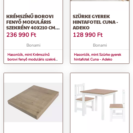
KRÉMSZÍNŰ BOROVI
SZÜRKE GYEREK
FENYŐ MODULÁRIS
HINTAFOTEL CUNA -
SZEKRÉNY 40X210 CM
ADEKO
BASU – WOOOD
236 990
Ft
128 990
Ft
Bonami
Bonami
Hasonlók, mint Krémszínű
Hasonlók, mint Szürke gyerek
borovi fenyő moduláris szekrény
hintafotel Cuna - Adeko
40x210 cm Basu – WOOOD