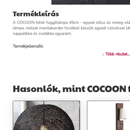
Termékleírás
A COCOON fehér függőlámpa 45cm - egyedi stílus és meleg vilá
lámpa, melyet manilakender fonálból készült egyedi szövéssel lá
nappalikba és irodákba egyaránt.
Termékjellemzők:
↓ Több részlet...
Név:
COCOON fehér függőlámpa 45cm
Ár:
56890 Ft
Márka:
Invicta
Kategória:
Mennyezeti lámpa, csillár
Tömeg:
1900 g
Hasonlók, mint COCOON 
Szín:
Fehér
Szállítási díj:
1990 Ft
Előnyök:
Egyedi szövés:
Manilakender fonálból készült, egyedi szövése lá
Modern stílus:
A fehér színű kivitel ideális választás modern napp
Praktikus DIY megoldás:
A lámpa eleganciájával együtt könnyed 