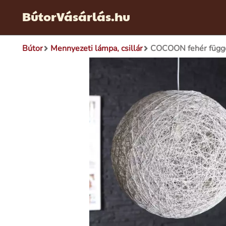
BútorVásárlás.hu
Bútor
Mennyezeti lámpa, csillár
COCOON fehér függ