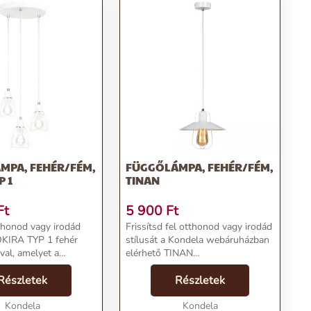
MPA, FEHÉR/FÉM,
FÜGGŐLÁMPA, FEHÉR/FÉM,
P 1
TINAN
Ft
5 900
Ft
tthonod vagy irodád
Frissítsd fel otthonod vagy irodád
 OKIRA TYP 1 fehér
stílusát a Kondela webáruházban
al, amelyet a
elérhető TINAN
báruházban
függőlámpával.Termékjellemzők:Név:
ékjellemzők:Név:
Részletek
Függőlámpa, fehér/fém, TINANÁr:
Részletek
, fehér/fém, OKIRA
5900 Ft (most akciós)Kategória:
500 FtKategória:
Kondela
CsillárokMéret: 24....
Kondela