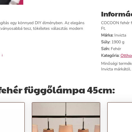
Informá
gítás egy könnyed DIY élményben. Az elegáns
COCOON fehér fü
tványosabbá tesz, tökéletes választás modern
Ft.
Márka:
Invicta
Súly:
1900 g
Szín:
Fehér
 ↓
Kategória:
Otthon
Minőségi termék
Invicta márkától.
fehér függőlámpa 45cm:
tványos és különleges atmoszférát teremt.
alik és irodák számára.
DIY élményt kínál az otthoni atmoszféra