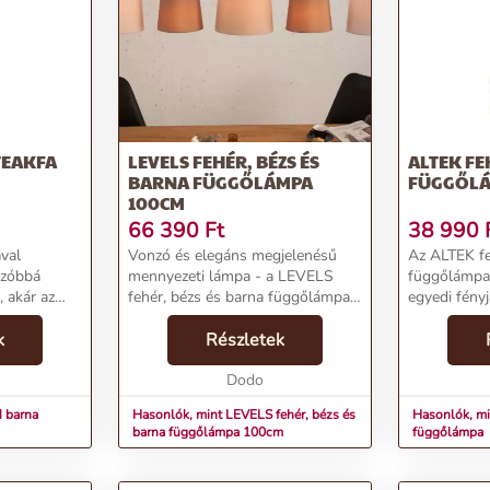
a kifinomultságát és melegségét!
TEAKFA
LEVELS FEHÉR, BÉZS ÉS
ALTEK FE
BARNA FÜGGŐLÁMPA
FÜGGŐL
100CM
66 390
Ft
38 990
val
Vonzó és elegáns megjelenésű
Az ALTEK fe
nzóbbá
mennyezeti lámpa - a LEVELS
függőlámpa 
, akár az
fehér, bézs és barna függőlámpa
egyedi fényj
alidról van
100cm!Termékjellemzők:Név:
színvonalra
odik a
k
LEVELS fehér, bézs és barna
Részletek
atmoszféráj
elt, tikfából
függőlámpa 100cmÁr: 56790
lámpát term
FtMárka: InvictaKategória: Men...
Dodo
szálak fonjá
 barna
Hasonlók, mint LEVELS fehér, bézs és
Hasonlók, mi
barna függőlámpa 100cm
függőlámpa