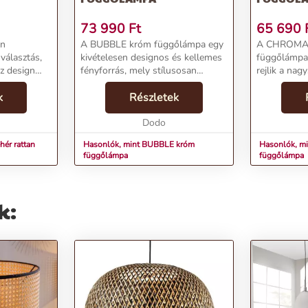
73 990
Ft
65 690
an
A BUBBLE króm függőlámpa egy
A CHROMA
választás,
kivételesen designos és kellemes
függőlámpa
z design
fényforrás, mely stílusosan
rejlik a nag
um
megvilágítja otthonodat. Az
függőlámpar
k
elegáns krómozott
Részletek
választás o
lt
felfüggesztésen négy
ahol szolid
 kialakítása
buborékfényforrás található,
Dodo
fényforrást
melyek kívül i...
keresel.Term
hér rattan
Hasonlók, mint BUBBLE króm
Hasonlók, 
függőlámpa
függőlámpa
k: