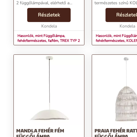
2 függőlámpával, elérhető a
természetes színű K
Kondela
függőlámpával, elérhe
webáruházban.Termékjellemzők:Név:
Részletek
Kondela
Részlete
Függőlámpa, fehér/természetes,
webáruházban.Termékj
fa/fém, TREX TYP 2Ár: 16500
Kondela
Függőlámpa, fehér/te
Kondela
FtKategó...
KOLENÁr: 13500...
Hasonlók, mint Függőlámpa,
Hasonlók, mint Függőlá
fehér/természetes, fa/fém, TREX TYP 2
fehér/természetes, KOLE
MANDLA FEHÉR FÉM
PRAIA FEHÉR RAT
FÜGGŐLÁMPA
FÜGGŐLÁMPA