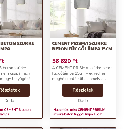
 BETON SZÜRKE
CEMENT PRISMA SZÜRKE
ÁMPA
BETON FÜGGŐLÁMPA 15CM
Ft
56 690
Ft
 beton szürke
A CEMENT PRISMA szürke beton
 nem csupán egy
függőlámpa 15cm – egyedi és
em egy lenyűgöző
meghökkentő stílus, amely a
észítő, mely magával
lakásodba egy új dimenziót hoz.
egtöri a megszokott
Részletek
Az anyagok izgalmas
Részletek
hangúságát. Az
kombinációjával készült lámpa
szült csillár három
Dodo
egyedi megjelenésével és divatos
Dodo
...
int CEMENT 3 beton
Hasonlók, mint CEMENT PRISMA
őlámpa
szürke beton függőlámpa 15cm