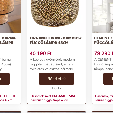
T BARNA
ORGANIC LIVING BAMBUSZ
CEMENT 3
LÁMPA
FÜGGŐLÁMPA 45CM
FÜGGŐL
40 190
Ft
79 290
 barna
A kép egy gyönyörű, modern
A CEMENT 3
(45cm)
függőlámpát ábrázol, amely
függőlámpa
y
tökéletes választás bármely
lámpa, han
legáns
otthon stílusos megvilágítására.
design-kieg
A
k
Ez a lámpa elegáns, fonott
Részletek
ragadóan m
ája
kialakítással rendelkezik, amely
lámpák egy
eflecht)
természetes és otthonos h...
Dodo
egyedileg ké
.
robo...
R GEFLECHT
Hasonlók, mint ORGANIC LIVING
Hasonlók, m
mpa 45cm
bambusz függőlámpa 45cm
szürke függ