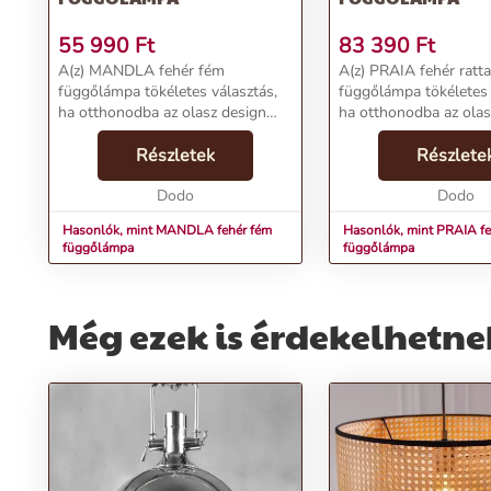
55 990
Ft
83 390
Ft
A(z) MANDLA fehér fém
A(z) PRAIA fehér ratt
függőlámpa tökéletes választás,
függőlámpa tökéletes 
ha otthonodba az olasz design
ha otthonodba az olas
eleganciáját és prémium
eleganciáját és prémi
hangulatát szeretnéd
Részletek
hangulatát szeretnéd
Részlete
becsempészni. Letisztult
becsempészni. Letisztu
formavilága és igényes kialakítása
Dodo
formavilága és igényes
Dodo
könnyedén i...
könnyedén...
Hasonlók, mint MANDLA fehér fém
Hasonlók, mint PRAIA fe
függőlámpa
függőlámpa
Még ezek is érdekelhetne