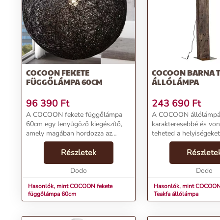
kialakításához.
Rendeld meg most, és hozd el otthonodba a COCOON függőlámp
További információk>>
COCOON FEKETE
COCOON BARNA 
FÜGGŐLÁMPA 60CM
ÁLLÓLÁMPA
96 390
Ft
243 690
Ft
A COCOON fekete függőlámpa
A COCOON állólámpá
60cm egy lenyűgöző kiegészítő,
karakteresebbé és vo
amely magában hordozza az
teheted a helyiségeket
egyediség és a dizájn
irodádról, akár a napp
tökéletességét. Azok számára,
Részletek
szó. Acéltalp gondosk
Részlete
akiknek hiányzik a „csináld
vízbázisú festékkel kez
magad” tapasztalata, ez a lámpa
Dodo
készült lámpa stabil...
Dodo
megn...
Hasonlók, mint COCOON fekete
Hasonlók, mint COCOON
függőlámpa 60cm
Teakfa állólámpa