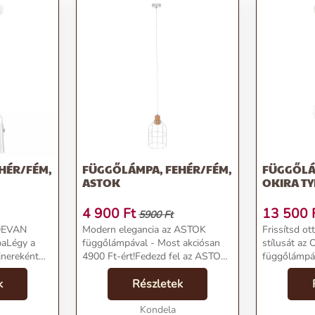
HÉR/FÉM,
FÜGGŐLÁMPA, FEHÉR/FÉM,
FÜGGŐLÁ
ASTOK
OKIRA TY
4 900
Ft
13 500
5900 Ft
 DEVAN
Modern elegancia az ASTOK
Frissítsd o
aLégy a
függőlámpával - Most akciósan
stílusát az
jnereként
4900 Ft-ért!Fedezd fel az ASTOK
függőlámpáv
r/Fém
fehér/fém függőlámpát a Kondela
Kondela we
et most
k
csillárok kategóriájában! A modern
Részletek
találsz.Term
ező áron a
és stílusos design mellett most
Függőlámpa
akciósan 4900...
Kondela
TYP 1Ár: 19