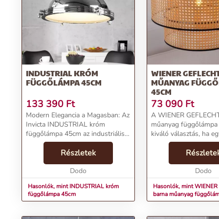
INDUSTRIAL KRÓM
WIENER GEFLECH
FÜGGŐLÁMPA 45CM
MŰANYAG FÜGGŐ
45CM
133 390
Ft
73 090
Ft
Modern Elegancia a Magasban: Az
A WIENER GEFLECHT
Invicta INDUSTRIAL króm
műanyag függőlámpa 
függőlámpa 45cm az industriális
kiváló választás, ha eg
design és a funkcionalitás
természetes stílusú, e
tökéletes ötvözetét kínálja,
Részletek
függőlámpát keresel.
Részlete
feldobja otthonod vagy irodád
függőlámpa lámpabúr
stílusát.Termékjellemzők:N...
Dodo
műanyagból (wiener g
Dodo
készült, amely tartós ..
Hasonlók, mint INDUSTRIAL króm
Hasonlók, mint WIENE
függőlámpa 45cm
barna műanyag függőlá