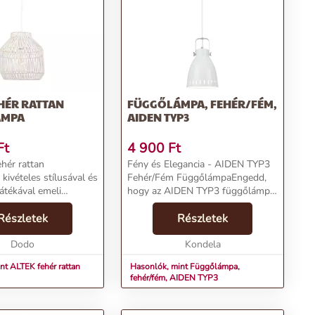
HÉR RATTAN
FÜGGŐLÁMPA, FEHÉR/FÉM,
ÁMPA
AIDEN TYP3
Ft
4 900
Ft
hér rattan
Fény és Elegancia - AIDEN TYP3
kivételes stílusával és
Fehér/Fém FüggőlámpaEngedd,
átékával emeli
hogy az AIDEN TYP3 függőlámpa
 otthonod
világítása átjárja otthonodat, és
át. A fémből készült
Részletek
teremts egyedi atmoszférát. Az
Részletek
észetes, fehér rattan
elegáns design és a praktikus
k körbe, így bárme...
Dodo
funkcionalitás e...
Kondela
nt ALTEK fehér rattan
Hasonlók, mint Függőlámpa,
fehér/fém, AIDEN TYP3