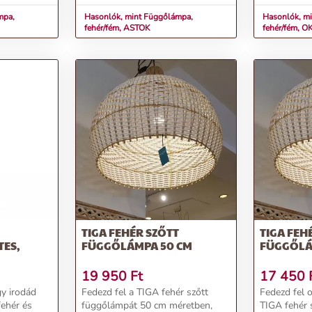
emz...
Csillár...
mpa,
Hasonlók, mint Függőlámpa,
Hasonlók, m
fehér/fém, ASTOK
fehér/fém, O
TIGA FEHÉR SZŐTT
TIGA FEH
TES,
FÜGGŐLÁMPA 50 CM
FÜGGŐLÁ
19 950
Ft
17 450
gy irodád
Fedezd fel a TIGA fehér szőtt
Fedezd fel 
fehér és
függőlámpát 50 cm méretben,
TIGA fehér 