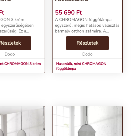
Ft
55 690
Ft
GON 3 króm
A CHROMAGON függőlámpa:
 egyszerűségében
egyszerű, mégis hatásos választás
yszerűség. Ez a
bármely otthon számára. A
endszer ideális
minimalista dizájn és az elegáns
lyan környezetekbe,
Részletek
ezüst színű kivitel teszi
Részletek
, mégis mutatós
tökéletessé a tér megvilágítását,
Dodo
miközben szemet gyönyör...
Dodo
ékjellemzők:Név: ...
mint CHROMAGON 3 króm
Hasonlók, mint CHROMAGON
függőlámpa