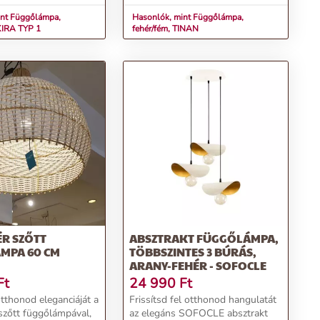
int Függőlámpa,
Hasonlók, mint Függőlámpa,
KIRA TYP 1
fehér/fém, TINAN
ÉR SZŐTT
ABSZTRAKT FÜGGŐLÁMPA,
MPA 60 CM
TÖBBSZINTES 3 BÚRÁS,
ARANY-FEHÉR - SOFOCLE
Ft
24 990
Ft
otthonod eleganciáját a
Frissítsd fel otthonod hangulatát
szőtt függőlámpával,
az elegáns SOFOCLE absztrakt