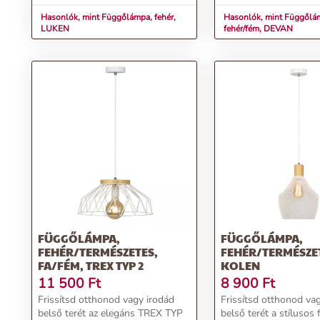
rendeld ...
webshopból!Termékjell
Hasonlók, mint Függőlámpa, fehér,
Hasonlók, mint Függőlá
LUKEN
fehér/fém, DEVAN
FÜGGŐLÁMPA,
FÜGGŐLÁMPA,
FEHÉR/TERMÉSZETES,
FEHÉR/TERMÉSZE
FA/FÉM, TREX TYP 2
KOLEN
11 500
Ft
8 900
Ft
Frissítsd otthonod vagy irodád
Frissítsd otthonod va
belső terét az elegáns TREX TYP
belső terét a stílusos 