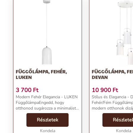
FÜGGŐLÁMPA, FEHÉR,
FÜGGŐLÁMPA, FE
LUKEN
DEVAN
3 700
Ft
10 900
Ft
Modern Fehér Elegancia - LUKEN
Stílus és Elegancia -
FüggőlámpaEngedd, hogy
Fehér/Fém Függőlámp
otthonod sugározza a minimalista
modern otthonok dizá
design és a funkcionalitás
ismert a DEVAN Fehé
tökéletes egységét a LUKEN
Részletek
Függőlámpával, mely
Részlete
Függőlámpával! A Kondela
rendelhetsz meg kedv
webshopban most elérhető,
Kondela
Kondela
Kondela