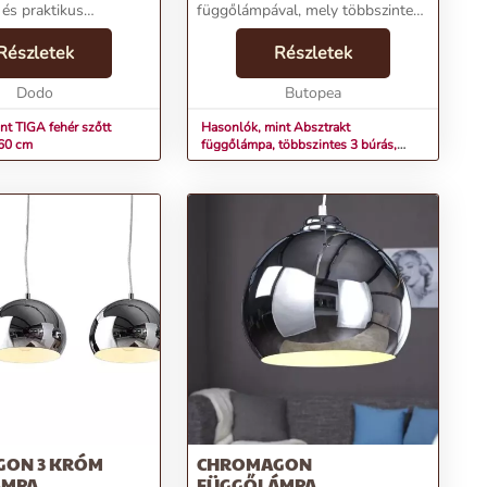
 és praktikus
függőlámpával, mely többszintes
e boho vagy trópusi
és 3 búrás kivitelben érhető el a
riőrnek. A fehér rattan
Részletek
Butopêa
Részletek
 meleg fényével
webshopban.Termékjellemzők:Típus:
r...
Dodo
FüggőlámpaKivitel: Többszinte...
Butopea
nt TIGA fehér szőtt
Hasonlók, mint Absztrakt
60 cm
függőlámpa, többszintes 3 búrás,
arany-fehér - SOFOCLE
ON 3 KRÓM
CHROMAGON
ÁMPA
FÜGGŐLÁMPA