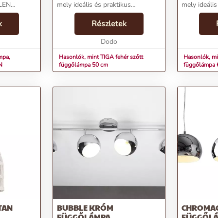
OLEN
mely ideális és praktikus
mely ideális
tő a
kiegészítője boho vagy trópusi
kiegészítőj
k
stílusú otthonodnak. A rattan
Részletek
stílusú ente
ellemzők:Név:
függő lámpa meleg fényével
függő lámpa
rmészetes,
finoman takarja be a szoba m...
Dodo
finoman taka
mpa,
Hasonlók, mint TIGA fehér szőtt
Hasonlók, mi
N
függőlámpa 50 cm
függőlámpa 
TAN
BUBBLE KRÓM
CHROMAG
FÜGGŐLÁMPA
FÜGGŐL