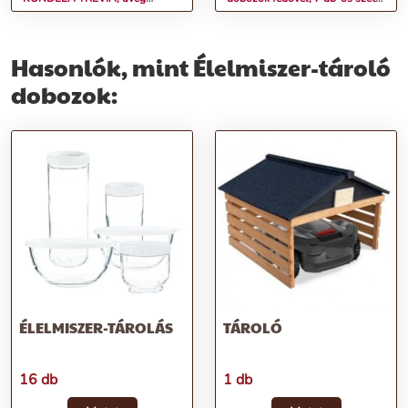
tárolóedények, 2 db-os szett,
átlátszó, HARLEM
füllel, üveg/bambusz
Hasonlók, mint Élelmiszer-tároló
dobozok:
ÉLELMISZER-TÁROLÁS
TÁROLÓ
16 db
1 db