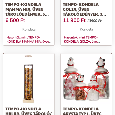
TEMPO-KONDELA
TEMPO-KONDELA
MAMMA MIA, ÜVEG
GOLZA, ÜVEG
TÁROLÓEDÉNYEK, 5
TÁROLÓEDÉNYEK, 3
DB-OS SZETT, FEDŐVEL,
DB-OS SZETT, FEDŐVEL,
6 500
Ft
11 900
Ft
13900 Ft
ÜVEG/MŰANYAG
ÜVEG/FÉM
Kondela
Kondela
Hasonlók, mint TEMPO-
Hasonlók, mint TEMPO-
KONDELA MAMMA MIA, üveg
KONDELA GOLZA, üveg
tárolóedények, 5 db-os szett,
tárolóedények, 3 db-os szett,
fedővel, üveg/műanyag
fedővel, üveg/fém
TEMPO-KONDELA
TEMPO-KONDELA
HALAR, ÜVEG TÁROLÓ/
ARYSTA TYP 1, ÜVEG