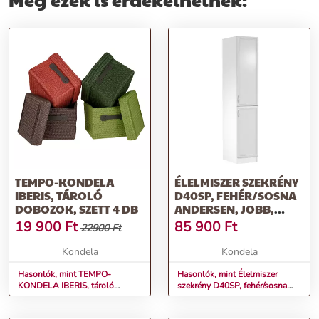
TEMPO-KONDELA
ÉLELMISZER SZEKRÉNY
IBERIS, TÁROLÓ
D40SP, FEHÉR/SOSNA
DOBOZOK, SZETT 4 DB
ANDERSEN, JOBB,
SICILIA
19 900
Ft
85 900
Ft
22900 Ft
Kondela
Kondela
Hasonlók, mint TEMPO-
Hasonlók, mint Élelmiszer
KONDELA IBERIS, tároló
szekrény D40SP, fehér/sosna
dobozok, szett 4 db
Andersen, jobb, SICILIA