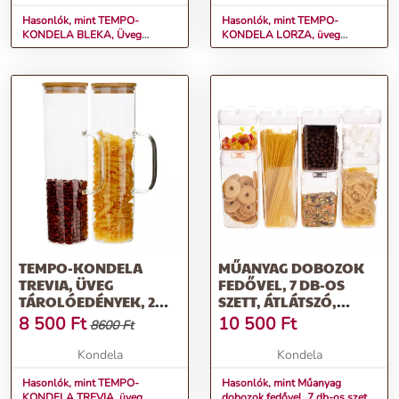
Hasonlók, mint TEMPO-
Hasonlók, mint TEMPO-
KONDELA BLEKA, Üveg
KONDELA LORZA, üveg
tárolóedények, 3 db-os szett,
tárolóedények, 3 db-os szett,
fedővel, üveg/fa
dugóval, üveg/parafa
TEMPO-KONDELA
MŰANYAG DOBOZOK
TREVIA, ÜVEG
FEDŐVEL, 7 DB-OS
TÁROLÓEDÉNYEK, 2
SZETT, ÁTLÁTSZÓ,
DB-OS SZETT, FÜLLEL,
HARLEM
8 500
Ft
10 500
Ft
8600 Ft
ÜVEG/BAMBUSZ
Kondela
Kondela
Hasonlók, mint TEMPO-
Hasonlók, mint Műanyag
KONDELA TREVIA, üveg
dobozok fedővel, 7 db-os szett,