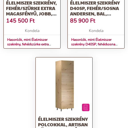
ÉLELMISZER SZEKRÉNY,
ÉLELMISZER SZEKRÉNY
FEHÉR/SZÜRKE EXTRA
D40SP, FEHÉR/SOSNA
MAGASFÉNYŰ, JOBB,
ANDERSEN, BAL,
AURORA D60P
SICILIA
145 500
Ft
85 900
Ft
Kondela
Kondela
Hasonlók, mint Élelmiszer
Hasonlók, mint Élelmiszer
szekrény, fehér/szürke extra
szekrény D40SP, fehér/sosna
magasfényű, jobb, AURORA
Andersen, bal, SICILIA
D60P
ÉLELMISZER SZEKRÉNY
POLCOKKAL, ARTISAN