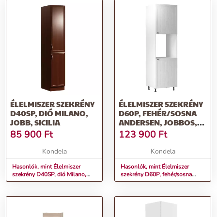
ÉLELMISZER SZEKRÉNY
ÉLELMISZER SZEKRÉNY
D40SP, DIÓ MILANO,
D60P, FEHÉR/SOSNA
JOBB, SICILIA
ANDERSEN, JOBBOS,
PROVANCE
85 900
Ft
123 900
Ft
Kondela
Kondela
Hasonlók, mint Élelmiszer
Hasonlók, mint Élelmiszer
szekrény D40SP, dió Milano,
szekrény D60P, fehér/sosna
jobb, SICILIA
andersen, jobbos, PROVANCE