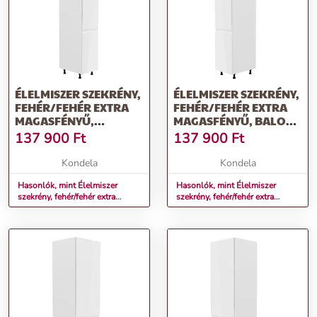
ÉLELMISZER SZEKRÉNY,
ÉLELMISZER SZEKRÉNY,
FEHÉR/FEHÉR EXTRA
FEHÉR/FEHÉR EXTRA
MAGASFÉNYŰ,
MAGASFÉNYŰ, BALOS,
JOBBOS, AURORA
AURORA D40SP
137 900
Ft
137 900
Ft
D40SP
Kondela
Kondela
Hasonlók, mint Élelmiszer
Hasonlók, mint Élelmiszer
szekrény, fehér/fehér extra
szekrény, fehér/fehér extra
magasfényű, jobbos, AURORA
magasfényű, balos, AURORA
D40SP
D40SP