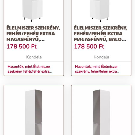
ÉLELMISZER SZEKRÉNY,
ÉLELMISZER SZEKRÉNY,
FEHÉR/FEHÉR EXTRA
FEHÉR/FEHÉR EXTRA
MAGASFÉNYŰ,
MAGASFÉNYŰ, BALOS,
JOBBOS, AURORA
AURORA D60R
178 500
Ft
178 500
Ft
D60R
Kondela
Kondela
Hasonlók, mint Élelmiszer
Hasonlók, mint Élelmiszer
szekrény, fehér/fehér extra
szekrény, fehér/fehér extra
magasfényű, jobbos, AURORA
magasfényű, balos, AURORA
D60R
D60R