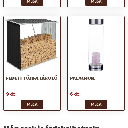
Mutat
Mutat
FEDETT TŰZIFA TÁROLÓ
PALACKOK
9 db
6 db
Mutat
Mutat
Még ezek is érdekelhetnek: