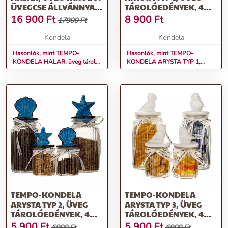
ÜVEGCSE ÁLLVÁNNYAL,
TÁROLÓEDÉNYEK, 4
ÜVEG/BAMBUSZ, 4,4 L
DB-OS SZETT, PIROS
16 900
Ft
8 900
Ft
17900 Ft
SZALAG,
ÜVEG/KERÁMIA
Kondela
Kondela
Hasonlók, mint TEMPO-
Hasonlók, mint TEMPO-
KONDELA HALAR, üveg tároló/
KONDELA ARYSTA TYP 1,
üvegcse állvánnyal,
Üveg tárolóedények, 4 db-os
üveg/bambusz, 4,4 l
szett, piros szalag, üveg/kerámia
TEMPO-KONDELA
TEMPO-KONDELA
ARYSTA TYP 2, ÜVEG
ARYSTA TYP 3, ÜVEG
TÁROLÓEDÉNYEK, 4
TÁROLÓEDÉNYEK, 4
DB-OS SZETT, FEDŐVEL,
DB-OS SZETT, FEDŐVEL,
5 900
Ft
5 900
Ft
6900 Ft
6900 Ft