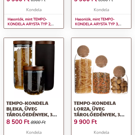
ÜVEG/KERÁMIA
ÜVEG/KERÁMIA
Kondela
Kondela
Hasonlók, mint TEMPO-
Hasonlók, mint TEMPO-
KONDELA ARYSTA TYP 2,
KONDELA ARYSTA TYP 3,
Üveg tárolóedények, 4 db-os
Üveg tárolóedények, 4 db-os
szett, fedővel, üveg/kerámia
szett, fedővel, üveg/kerámia
TEMPO-KONDELA
TEMPO-KONDELA
BLEKA, ÜVEG
LORZA, ÜVEG
TÁROLÓEDÉNYEK, 3
TÁROLÓEDÉNYEK, 3
DB-OS SZETT, FEDŐVEL,
DB-OS SZETT,
8 500
Ft
9 900
Ft
8900 Ft
ÜVEG/FA
DUGÓVAL,
ÜVEG/PARAFA
Kondela
Kondela