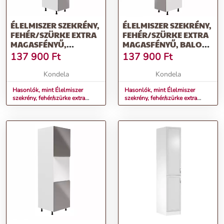
ÉLELMISZER SZEKRÉNY,
ÉLELMISZER SZEKRÉNY,
FEHÉR/SZÜRKE EXTRA
FEHÉR/SZÜRKE EXTRA
MAGASFÉNYŰ,
MAGASFÉNYŰ, BALOS,
JOBBOS, AURORA
AURORA D40SP
137 900
Ft
137 900
Ft
D40SP
Kondela
Kondela
Hasonlók, mint Élelmiszer
Hasonlók, mint Élelmiszer
szekrény, fehér/szürke extra
szekrény, fehér/szürke extra
magasfényű, jobbos, AURORA
magasfényű, balos, AURORA
D40SP
D40SP