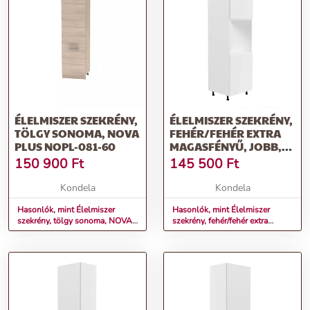
ÉLELMISZER SZEKRÉNY,
ÉLELMISZER SZEKRÉNY,
TÖLGY SONOMA, NOVA
FEHÉR/FEHÉR EXTRA
PLUS NOPL-081-60
MAGASFÉNYŰ, JOBB,
AURORA D60P
150 900
Ft
145 500
Ft
Kondela
Kondela
Hasonlók, mint Élelmiszer
Hasonlók, mint Élelmiszer
szekrény, tölgy sonoma, NOVA
szekrény, fehér/fehér extra
PLUS NOPL-081-60
magasfényű, jobb, AURORA
D60P