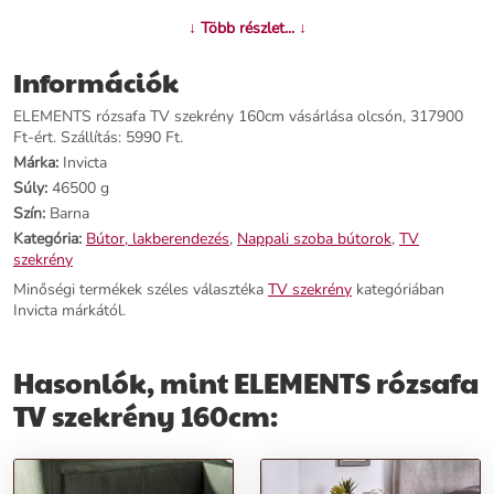
Termékjellemzők:
↓ Több részlet... ↓
Név:
ELEMENTS rózsafa TV szekrény 160cm
Információk
Ár:
317900 Ft
Márka:
Invicta
ELEMENTS rózsafa TV szekrény 160cm vásárlása olcsón, 317900
Kategória:
TV szekrény
Ft-ért. Szállítás: 5990 Ft.
Tömeg:
46500 g
Márka:
Invicta
Szín:
Barna
Súly:
46500 g
Szállítási díj:
5990 Ft
Szín:
Barna
Kategória:
Bútor, lakberendezés
,
Nappali szoba bútorok
,
TV
Előnyök:
szekrény
Minőségi termékek széles választéka
TV szekrény
kategóriában
Egyedülálló design:
Az antik indiai rózsafa és fekete lábak elegáns
Invicta márkától.
és markáns megjelenést kölcsönöznek a szekrénynek.
Praktikus tárolás:
Két kinyíló ajtó mellett két polc található a
szekrény közepén, ideális tárolási lehetőséget biztosítva.
Hasonlók, mint ELEMENTS rózsafa
Univerzális felhasználás:
Kiválóan illeszkedik modern és indusztriális
stílusú étkezőkbe, nappalikba, hálószobákba és irodákba is.
TV szekrény 160cm:
Rendeld meg most az ELEMENTS rózsafa TV szekrényt, és emeld
szintre otthonod vagy irodád enteriőrjét egy igazán exkluzív
bútorral!