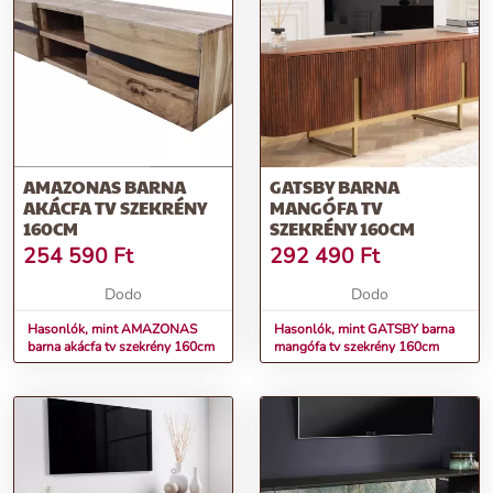
AMAZONAS BARNA
GATSBY BARNA
AKÁCFA TV SZEKRÉNY
MANGÓFA TV
160CM
SZEKRÉNY 160CM
254 590
Ft
292 490
Ft
Dodo
Dodo
Hasonlók, mint AMAZONAS
Hasonlók, mint GATSBY barna
barna akácfa tv szekrény 160cm
mangófa tv szekrény 160cm