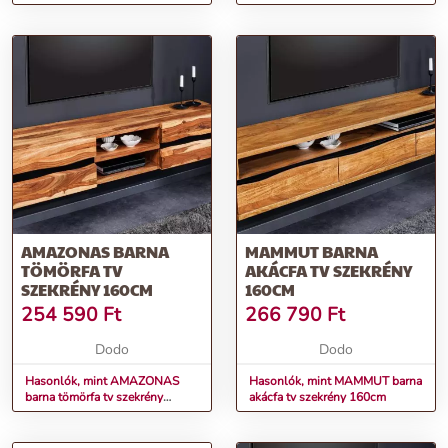
160cm
AMAZONAS BARNA
MAMMUT BARNA
TÖMÖRFA TV
AKÁCFA TV SZEKRÉNY
SZEKRÉNY 160CM
160CM
254 590
Ft
266 790
Ft
Dodo
Dodo
Hasonlók, mint AMAZONAS
Hasonlók, mint MAMMUT barna
barna tömörfa tv szekrény
akácfa tv szekrény 160cm
160cm