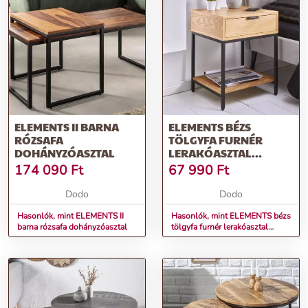
További információk>>
ELEMENTS II BARNA
ELEMENTS BÉZS
RÓZSAFA
TÖLGYFA FURNÉR
DOHÁNYZÓASZTAL
LERAKÓASZTAL
40X35X50
174 090
Ft
67 990
Ft
Dodo
Dodo
Hasonlók, mint ELEMENTS II
Hasonlók, mint ELEMENTS bézs
barna rózsafa dohányzóasztal
tölgyfa furnér lerakóasztal
40x35x50