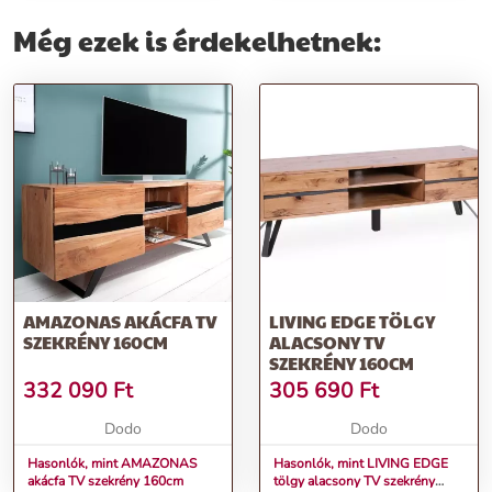
Még ezek is érdekelhetnek:
AMAZONAS AKÁCFA TV
LIVING EDGE TÖLGY
SZEKRÉNY 160CM
ALACSONY TV
SZEKRÉNY 160CM
332 090
Ft
305 690
Ft
Dodo
Dodo
Hasonlók, mint AMAZONAS
Hasonlók, mint LIVING EDGE
akácfa TV szekrény 160cm
tölgy alacsony TV szekrény