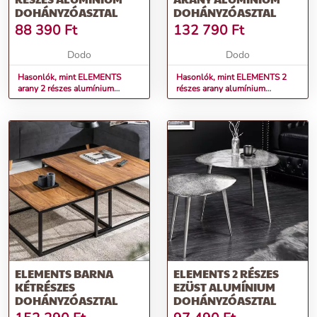
DOHÁNYZÓASZTAL
DOHÁNYZÓASZTAL
88 390
Ft
132 790
Ft
Dodo
Dodo
Hasonlók, mint ELEMENTS
Hasonlók, mint ELEMENTS 2
arany 2 részes alumínium
részes arany alumínium
dohányzóasztal
dohányzóasztal
ELEMENTS BARNA
ELEMENTS 2 RÉSZES
KÉTRÉSZES
EZÜST ALUMÍNIUM
DOHÁNYZÓASZTAL
DOHÁNYZÓASZTAL