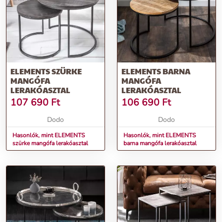
ELEMENTS SZÜRKE
ELEMENTS BARNA
MANGÓFA
MANGÓFA
LERAKÓASZTAL
LERAKÓASZTAL
107 690
Ft
106 690
Ft
Dodo
Dodo
Hasonlók, mint ELEMENTS
Hasonlók, mint ELEMENTS
szürke mangófa lerakóasztal
barna mangófa lerakóasztal