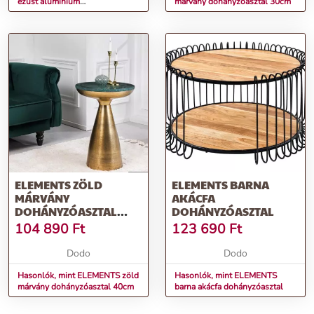
ezüst alumínium
márvány dohányzóasztal 30cm
dohányzóasztal 2er set
ELEMENTS ZÖLD
ELEMENTS BARNA
MÁRVÁNY
AKÁCFA
DOHÁNYZÓASZTAL
DOHÁNYZÓASZTAL
40CM
104 890
Ft
123 690
Ft
Dodo
Dodo
Hasonlók, mint ELEMENTS zöld
Hasonlók, mint ELEMENTS
márvány dohányzóasztal 40cm
barna akácfa dohányzóasztal