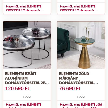
Hasonlók, mint ELEMENTS
Hasonlók, mint ELEMENTS
CROCODILE 2 részes ezüst
CROCODILE 2 részes ezüst
alumínium dohányzóasztal
alumínium dohányzóasztal
60cm
40cm
ELEMENTS EZÜST
ELEMENTS ZÖLD
ALUMÍNIUM
MÁRVÁNY
DOHÁNYZÓASZTAL 2ER
DOHÁNYZÓASZTAL
SET
30CM
120 590
Ft
76 690
Ft
Dodo
Dodo
Hasonlók, mint ELEMENTS
Hasonlók, mint ELEMENTS zöld