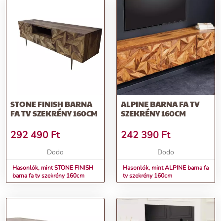
STONE FINISH BARNA
ALPINE BARNA FA TV
FA TV SZEKRÉNY 160CM
SZEKRÉNY 160CM
292 490
Ft
242 390
Ft
Dodo
Dodo
Hasonlók, mint STONE FINISH
Hasonlók, mint ALPINE barna fa
barna fa tv szekrény 160cm
tv szekrény 160cm