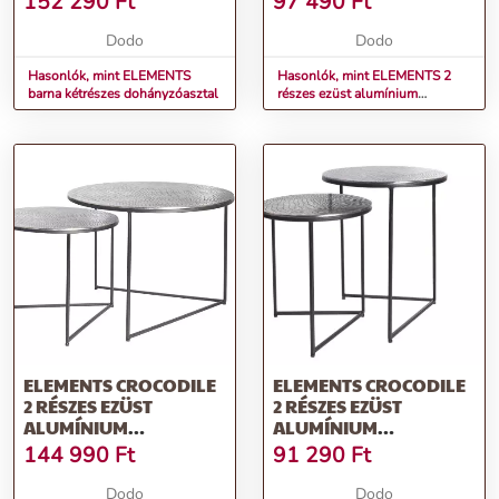
152 290
Ft
97 490
Ft
Dodo
Dodo
Hasonlók, mint ELEMENTS
Hasonlók, mint ELEMENTS 2
barna kétrészes dohányzóasztal
részes ezüst alumínium
dohányzóasztal
ELEMENTS CROCODILE
ELEMENTS CROCODILE
2 RÉSZES EZÜST
2 RÉSZES EZÜST
ALUMÍNIUM
ALUMÍNIUM
DOHÁNYZÓASZTAL
DOHÁNYZÓASZTAL
144 990
Ft
91 290
Ft
60CM
40CM
Dodo
Dodo