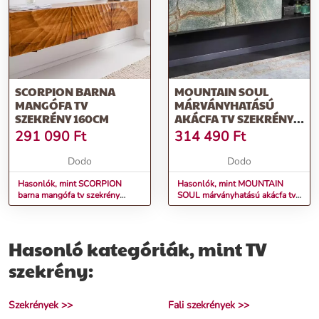
SCORPION BARNA
MOUNTAIN SOUL
MANGÓFA TV
MÁRVÁNYHATÁSÚ
SZEKRÉNY 160CM
AKÁCFA TV SZEKRÉNY
160CM
291 090
Ft
314 490
Ft
Dodo
Dodo
Hasonlók, mint SCORPION
Hasonlók, mint MOUNTAIN
barna mangófa tv szekrény
SOUL márványhatású akácfa tv
160cm
szekrény 160cm
Hasonló kategóriák, mint TV
szekrény:
Szekrények >>
Fali szekrények >>