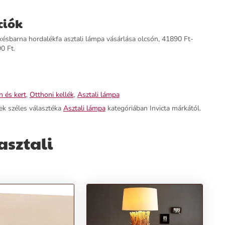
ciók
sbarna hordalékfa asztali lámpa vásárlása olcsón, 41890 Ft-
90 Ft.
 és kert
,
Otthoni kellék
,
Asztali lámpa
ek széles választéka
Asztali lámpa
kategóriában Invicta márkától.
asztali