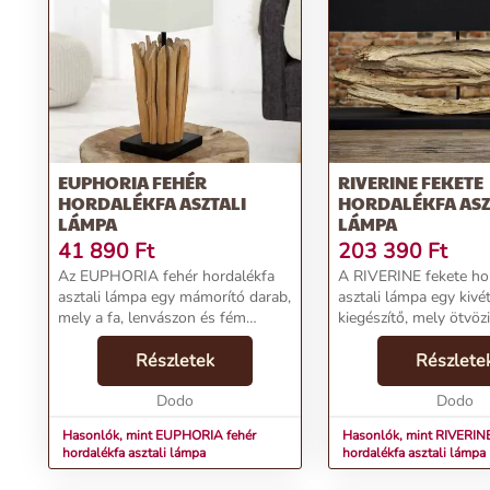
Skandináv Stílus:
A lámpa követi a skandináv szemléletmódot.
Átlényegző Fény:
Melengető fényében az otthonod különlegessé 
Rendeld meg most
, és hozd el otthonodba az EUPHORIA lámpa 
További információk>>
EUPHORIA FEHÉR
RIVERINE FEKETE
HORDALÉKFA ASZTALI
HORDALÉKFA ASZ
LÁMPA
LÁMPA
41 890
Ft
203 390
Ft
Az EUPHORIA fehér hordalékfa
A RIVERINE fekete ho
asztali lámpa egy mámorító darab,
asztali lámpa egy kivé
mely a fa, lenvászon és fém
kiegészítő, mely ötvözi
harmonikus egyesülését kínálja. A
egyediséget és az időt
skandináv stílusú világítótest
Részletek
fekete lenvászon lám
Részlete
rendhagyó és lenyűgöző, a
fémváz kombinációja
hordalékfa elemek ...
Dodo
is stílusos, de a ho...
Dodo
Hasonlók, mint EUPHORIA fehér
Hasonlók, mint RIVERINE
hordalékfa asztali lámpa
hordalékfa asztali lámpa