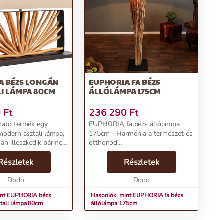
A BÉZS LONGÁN
EUPHORIA FA BÉZS
LI LÁMPA 80CM
ÁLLÓLÁMPA 175CM
0
Ft
236 290
Ft
ható termék egy
EUPHORIA fa bézs állólámpa
modern asztali lámpa,
175cm - Harmónia a természet és
óan illeszkedik bármely
otthonod
 iroda dekorációjához.
között!Termékjellemzők:Név:
lámpa különleges
Részletek
EUPHORIA fa bézs állólámpa
Részletek
 magában foglal egy
175cmÁr: 202390 FtMárka:
..
Dodo
InvictaKategória: Állólámpa, fali
Dodo
lámpaTömeg: 11400 ...
int EUPHORIA bézs
Hasonlók, mint EUPHORIA fa bézs
ztali lámpa 80cm
állólámpa 175cm