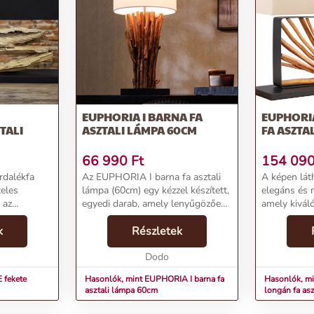
válik.
mámorító világát!
EUPHORIA I BARNA FA
EUPHORI
TALI
ASZTALI LÁMPA 60CM
FA ASZTA
66 990
Ft
154 09
rdalékfa
Az EUPHORIA I barna fa asztali
A képen lát
teles
lámpa (60cm) egy kézzel készített,
elegáns és 
 az
egyedi darab, amely lenyűgözően
amely kivál
állóságot. A
mutat bármelyik szobában.A
otthon vagy
paernyő és
k
lámpa szára longanfa faanyagból
Részletek
Az asztali 
 önmagában
készült, melyet viasszal kezeltek,
kialakítása
így megő...
Dodo
fából készül.
 fekete
Hasonlók, mint EUPHORIA I barna fa
Hasonlók, m
asztali lámpa 60cm
longán fa as