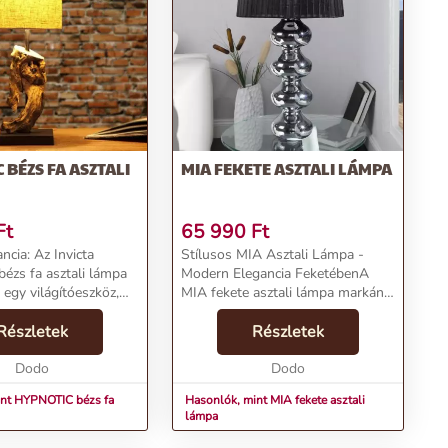
 BÉZS FA ASZTALI
MIA FEKETE ASZTALI LÁMPA
Ft
65 990
Ft
ncia: Az Invicta
Stílusos MIA Asztali Lámpa -
zs fa asztali lámpa
Modern Elegancia FeketébenA
egy világítóeszköz,
MIA fekete asztali lámpa markáns
művészi darab, amely
és mégis finom kivitelezésével
vagy irodádat
Részletek
kivételes stílust kölcsönöz
Részletek
atmoszférával tölti
bármely térnek. A robosztus
ellemzők:Né...
Dodo
krómozott lámpatestet a...
Dodo
int HYPNOTIC bézs fa
Hasonlók, mint MIA fekete asztali
lámpa