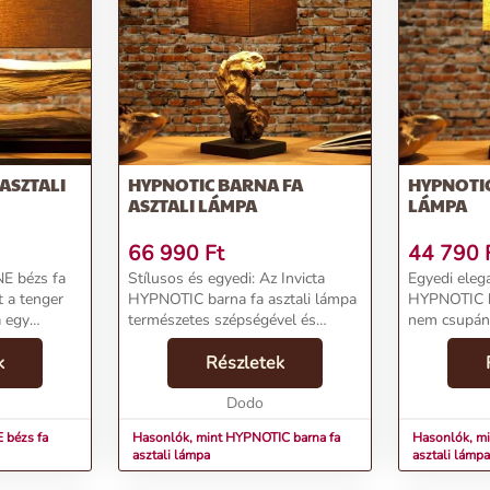
 ASZTALI
HYPNOTIC BARNA FA
HYPNOTIC
ASZTALI LÁMPA
LÁMPA
66 990
Ft
44 790
E bézs fa
Stílusos és egyedi: Az Invicta
Egyedi elega
t a tenger
HYPNOTIC barna fa asztali lámpa
HYPNOTIC bé
a egy
természetes szépségével és
nem csupán 
átott tengeri
egyediségével különleges
hanem egy 
ánk, ez a
k
hangulatot varázsol otthonodba
Részletek
otthonodat 
vagy
különleges 
irodádba.Termékjellemzők:Név:
Dodo
meg.Termékj
HYPNOTIC barna fa a...
 bézs fa
Hasonlók, mint HYPNOTIC barna fa
Hasonlók, m
asztali lámpa
asztali lámpa