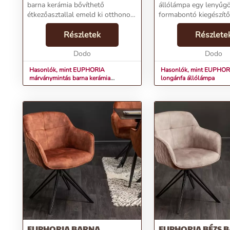
barna kerámia bővíthető
állólámpa egy lenyűg
étkezőasztallal emeld ki otthonod
formabontó kiegészítő
vagy irodád stílusát és
természetes hangulato
funkcionalitását. A
Részletek
nappalidba. A lámpa n
Részlete
márványmintázatú kerámia lap és
színe és összetétele m
fekete fém lábak elegáns és
Dodo
világos enteriőrökben k
Dodo
modern atmos...
Hasonlók, mint EUPHORIA
Hasonlók, mint EUPHOR
márványmintás barna kerámia
longánfa állólámpa
bővíthető étkezőasztal 180-220-
260cm
EUPHORIA BARNA
EUPHORIA BÉZS 