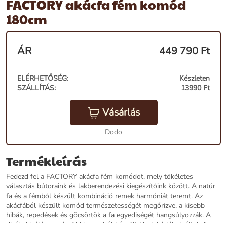
FACTORY akácfa fém komód
180cm
ÁR
449 790
Ft
ELÉRHETŐSÉG:
Készleten
SZÁLLÍTÁS:
13990 Ft
Vásárlás
Dodo
Termékleírás
Fedezd fel a FACTORY akácfa fém komódot, mely tökéletes
választás bútoraink és lakberendezési kiegészítőink között. A natúr
fa és a fémből készült kombináció remek harmóniát teremt. Az
akácfából készült komód természetességét megőrizve, a kisebb
hibák, repedések és göcsörtök a fa egyediségét hangsúlyozzák. A
dizájn kiválóan egészül ki a vasból készült U-alakú lábak által. A