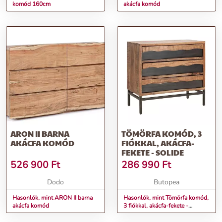
komód 160cm
akácfa komód
ARON II BARNA
TÖMÖRFA KOMÓD, 3
AKÁCFA KOMÓD
FIÓKKAL, AKÁCFA-
FEKETE - SOLIDE
526 900
Ft
286 990
Ft
Dodo
Butopea
Hasonlók, mint ARON II barna
Hasonlók, mint Tömörfa komód,
akácfa komód
3 fiókkal, akácfa-fekete -
SOLIDE