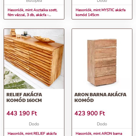
Butopea
Dodo
Hasonlók, mint Asztalka szett,
Hasonlók, mint MYSTIC akácfa
fém vázzal, 3 db, akácfa -
komód 145cm
BREDA
RELIEF AKÁCFA
ARON BARNA AKÁCFA
KOMÓD 160CM
KOMÓD
443 190
Ft
423 900
Ft
Dodo
Dodo
Hasonlók, mint RELIEF akácfa
Hasonlók, mint ARON barna