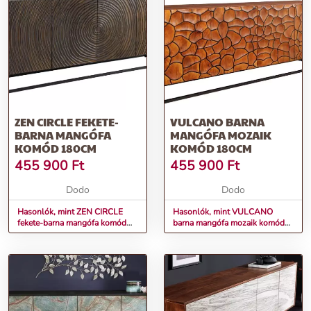
ZEN CIRCLE FEKETE-
VULCANO BARNA
BARNA MANGÓFA
MANGÓFA MOZAIK
KOMÓD 180CM
KOMÓD 180CM
455 900
Ft
455 900
Ft
Dodo
Dodo
Hasonlók, mint ZEN CIRCLE
Hasonlók, mint VULCANO
fekete-barna mangófa komód
barna mangófa mozaik komód
180cm
180cm