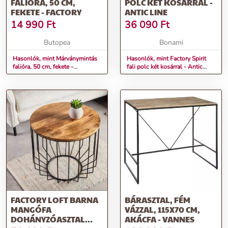
FALIÓRA, 50 CM,
POLC KÉT KOSÁRRAL -
FEKETE - FACTORY
ANTIC LINE
14 990
Ft
36 090
Ft
Butopea
Bonami
Hasonlók, mint Márványmintás
Hasonlók, mint Factory Spirit
falióra, 50 cm, fekete -
fali polc két kosárral - Antic
FACTORY
Line
FACTORY LOFT BARNA
BÁRASZTAL, FÉM
MANGÓFA
VÁZZAL, 115X70 CM,
DOHÁNYZÓASZTAL
AKÁCFA - VANNES