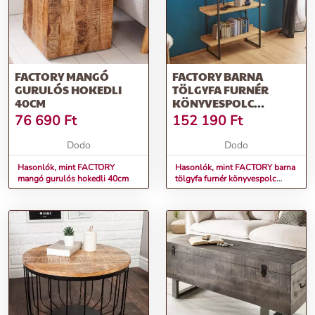
FACTORY MANGÓ
FACTORY BARNA
GURULÓS HOKEDLI
TÖLGYFA FURNÉR
40CM
KÖNYVESPOLC
90X35X166
76 690
Ft
152 190
Ft
Dodo
Dodo
Hasonlók, mint FACTORY
Hasonlók, mint FACTORY barna
mangó gurulós hokedli 40cm
tölgyfa furnér könyvespolc
90x35x166