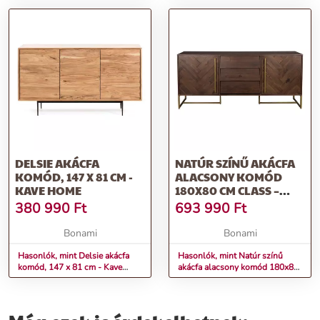
DELSIE AKÁCFA
NATÚR SZÍNŰ AKÁCFA
KOMÓD, 147 X 81 CM -
ALACSONY KOMÓD
KAVE HOME
180X80 CM CLASS –
DUTCHBONE
380 990
Ft
693 990
Ft
Bonami
Bonami
Hasonlók, mint Delsie akácfa
Hasonlók, mint Natúr színű
komód, 147 x 81 cm - Kave
akácfa alacsony komód 180x80
Home
cm Class – Dutchbone