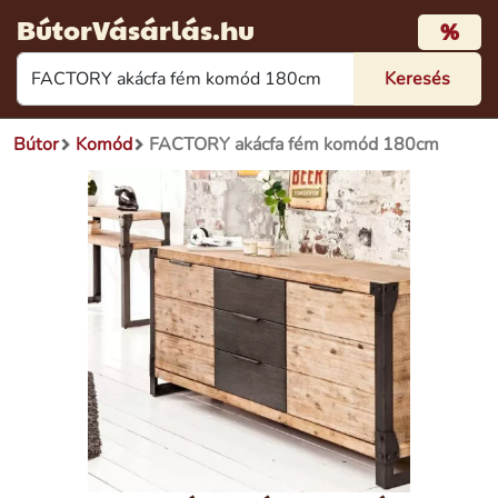
BútorVásárlás.hu
%
Bútor
Komód
FACTORY akácfa fém komód 180cm