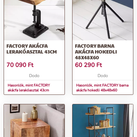
Univerzális stílus:
Kiválóan illeszkedik minden modern és ipari
stílusú térbe.
Rendeld meg most a FACTORY akácfa fém komódot, és emeld
szintre otthonod stílusát és funkcionalitását!
További információk>>
FACTORY AKÁCFA
FACTORY BARNA
LERAKÓASZTAL 43CM
AKÁCFA HOKEDLI
48X48X60
70 090
Ft
60 290
Ft
Dodo
Dodo
Hasonlók, mint FACTORY
Hasonlók, mint FACTORY barna
akácfa lerakóasztal 43cm
akácfa hokedli 48x48x60