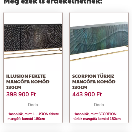
Még ezek is érdekelhetnek:
ILLUSION FEKETE
SCORPION TÜRKIZ
MANGÓFA KOMÓD
MANGÓFA KOMÓD
180CM
180CM
398 900
Ft
443 900
Ft
Dodo
Dodo
Hasonlók, mint ILLUSION fekete
Hasonlók, mint SCORPION
mangófa komód 180cm
türkiz mangófa komód 180cm