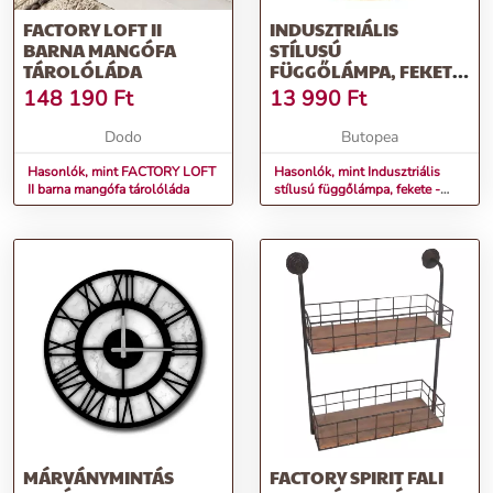
FACTORY LOFT II
INDUSZTRIÁLIS
BARNA MANGÓFA
STÍLUSÚ
TÁROLÓLÁDA
FÜGGŐLÁMPA, FEKETE
- FACTORY
148 190
Ft
13 990
Ft
Dodo
Butopea
Hasonlók, mint FACTORY LOFT
Hasonlók, mint Indusztriális
II barna mangófa tárolóláda
stílusú függőlámpa, fekete -
FACTORY
MÁRVÁNYMINTÁS
FACTORY SPIRIT FALI