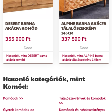
DESERT BARNA
ALPINE BARNA AKÁCFA
AKÁCFA KOMÓD
TÁLALÓSZEKRÉNY
145CM
355 900
Ft
337 590
Ft
Dodo
Dodo
Hasonlók, mint DESERT barna
Hasonlók, mint ALPINE barna
akácfa komód
akácfa tálalószekrény 145cm
Hasonló kategóriák, mint
Komód:
Komódok >>
Tálalószekrények és komódok
>>
Gyerek komódok >>
Komódok és ruhásszekrények