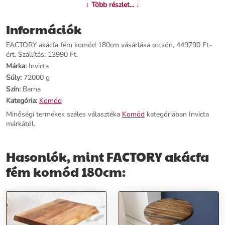
↓ Több részlet... ↓
komód középen három fiókot, oldalt pedig egy-egy kinyitható
polcos tároló részt tartalmaz. Kötelező darabja minden modern és
Információk
ipari stílusú étkezőnek vagy irodának egyaránt. Ajánljuk a hozzáillő
étkezőasztalt, íróasztalt, dohányzóasztalt vagy konzolasztalt
FACTORY akácfa fém komód 180cm vásárlása olcsón, 449790 Ft-
bármelyikét.
ért. Szállítás: 13990 Ft.
Márka:
Invicta
Termékjellemzők:
Súly:
72000 g
Szín:
Barna
Név:
FACTORY akácfa fém komód 180cm
Ár:
385900 Ft
Kategória:
Komód
Márka:
Invicta
Minőségi termékek széles választéka
Komód
kategóriában Invicta
Kategória:
Komód
márkától.
Tömeg:
72000 g
Szín:
Barna
Szállítási díj:
10990 Ft
Hasonlók, mint FACTORY akácfa
fém komód 180cm:
Előnyök:
Natúr fa és fém kombináció:
Egyedülálló design a fa
természetességével és a fém erősségével.
Sokoldalú tárolás:
Három fiók és két kinyitható polcos tároló rész a
maximális rend és funkcionalitás érdekében.