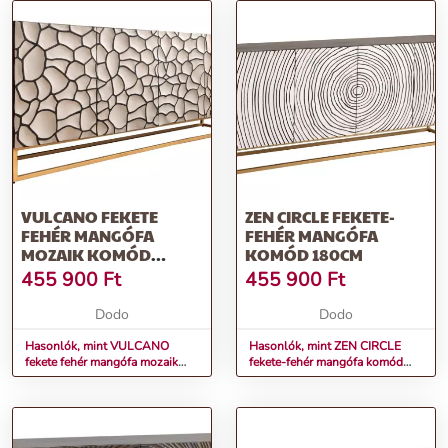
VULCANO FEKETE
ZEN CIRCLE FEKETE-
FEHÉR MANGÓFA
FEHÉR MANGÓFA
MOZAIK KOMÓD
KOMÓD 180CM
180CM
455 900
Ft
455 900
Ft
Dodo
Dodo
Hasonlók, mint VULCANO
Hasonlók, mint ZEN CIRCLE
fekete fehér mangófa mozaik
fekete-fehér mangófa komód
komód 180cm
180cm