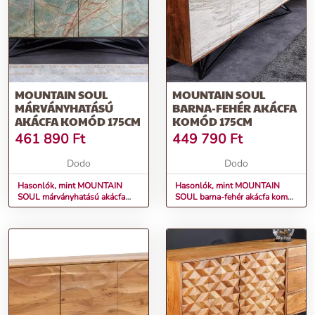
MOUNTAIN SOUL
MOUNTAIN SOUL
MÁRVÁNYHATÁSÚ
BARNA-FEHÉR AKÁCFA
AKÁCFA KOMÓD 175CM
KOMÓD 175CM
461 890
Ft
449 790
Ft
Dodo
Dodo
Hasonlók, mint MOUNTAIN
Hasonlók, mint MOUNTAIN
SOUL márványhatású akácfa
SOUL barna-fehér akácfa komód
komód 175cm
175cm