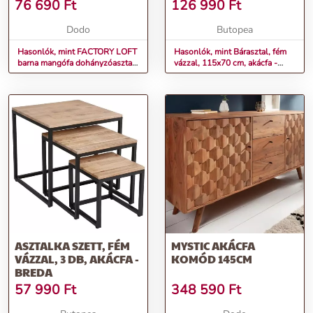
50CM
76 690
Ft
126 990
Ft
Dodo
Butopea
Hasonlók, mint FACTORY LOFT
Hasonlók, mint Bárasztal, fém
barna mangófa dohányzóasztal
vázzal, 115x70 cm, akácfa -
50cm
VANNES
ASZTALKA SZETT, FÉM
MYSTIC AKÁCFA
VÁZZAL, 3 DB, AKÁCFA -
KOMÓD 145CM
BREDA
57 990
Ft
348 590
Ft