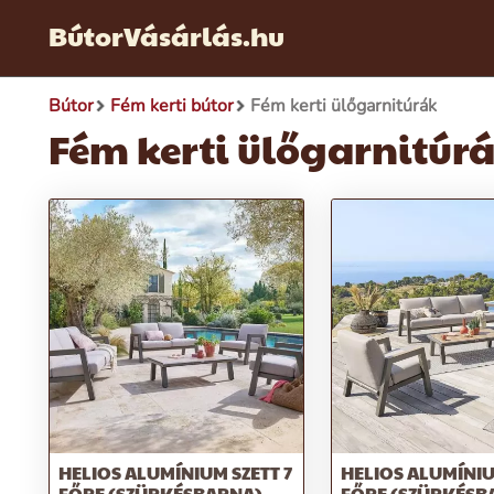
BútorVásárlás.hu
Bútor
Fém kerti bútor
Fém kerti ülőgarnitúrák
Fém kerti ülőgarnitúr
HELIOS ALUMÍNIUM SZETT 7
HELIOS ALUMÍNIU
FŐRE (SZÜRKÉSBARNA)
FŐRE (SZÜRKÉSB