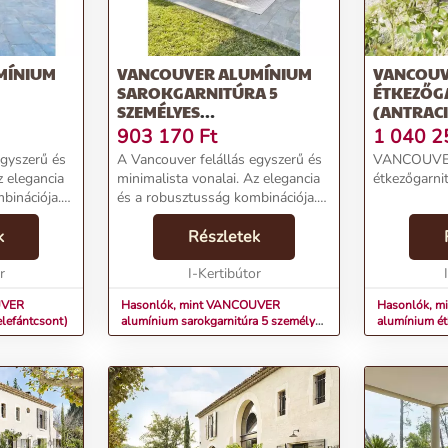
MÍNIUM
VANCOUVER ALUMÍNIUM
VANCOUV
SAROKGARNITÚRA 5
ÉTKEZŐG
SZEMÉLYES
(ANTRACI
(ELEFÁNTCSONT)
903 170
Ft
1 040 2
egyszerű és
A Vancouver felállás egyszerű és
VANCOUVER
z elegancia
minimalista vonalai. Az elegancia
étkezőgarnit
binációja.
és a robusztusság kombinációja.
Az epoxi kezeléssel és
 ellátott
k
vízlepergető betétekkel ellátott
Részletek
ónak
alumínium konstrukciónak
r
köszönhetően a kert...
I-Kertibútor
UVER
Hasonlók, mint VANCOUVER
Hasonlók, 
elefántcsont)
alumínium sarokgarnitúra 5 személyes
alumínium ét
(elefántcsont)
(antracit)