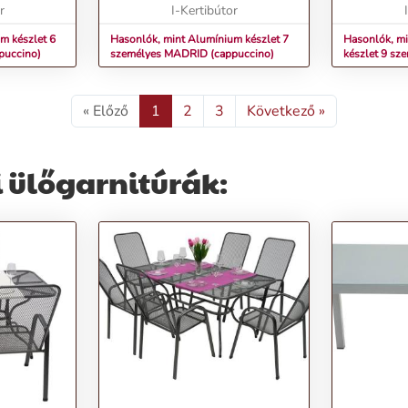
ődések ...
r
g/m2 tömegű, szennyeződések ...
I-Kertibútor
va...
m készlet 6
Hasonlók, mint Alumínium készlet 7
Hasonlók, m
puccino)
személyes MADRID (cappuccino)
készlet 9 sz
« Előző
1
2
3
Következő »
 ülőgarnitúrák: