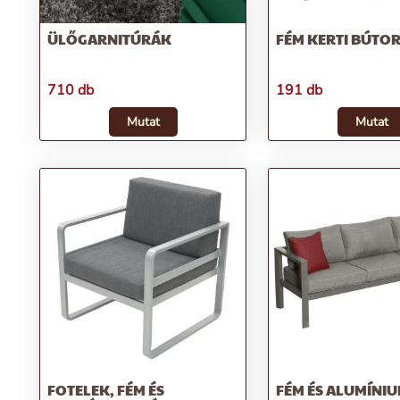
ÜLŐGARNITÚRÁK
FÉM KERTI BÚTO
710 db
191 db
Mutat
Mutat
FOTELEK, FÉM ÉS
FÉM ÉS ALUMÍNIU