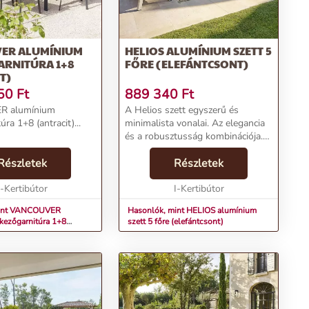
ER ALUMÍNIUM
HELIOS ALUMÍNIUM SZETT 5
ARNITÚRA 1+8
FŐRE (ELEFÁNTCSONT)
T)
50
Ft
889 340
Ft
 alumínium
A Helios szett egyszerű és
úra 1+8 (antracit)...
minimalista vonalai. Az elegancia
és a robusztusság kombinációja.
Az epoxigyantával bevont
Részletek
alumínium szerkezetnek és a
Részletek
vízlepergető párnáknak
I-Kertibútor
köszönhetően a kerti fémgarnit...
I-Kertibútor
mint VANCOUVER
Hasonlók, mint HELIOS alumínium
kezőgarnitúra 1+8
szett 5 főre (elefántcsont)