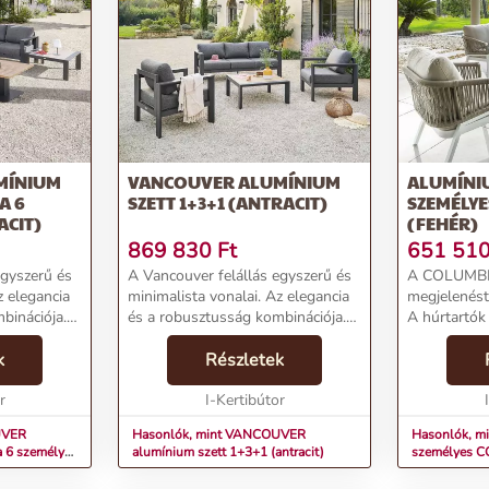
MÍNIUM
VANCOUVER ALUMÍNIUM
ALUMÍNIU
A 6
SZETT 1+3+1 (ANTRACIT)
SZEMÉLY
ACIT)
(FEHÉR)
869 830
Ft
651 51
egyszerű és
A Vancouver felállás egyszerű és
A COLUMBIA
z elegancia
minimalista vonalai. Az elegancia
megjelenést
binációja.
és a robusztusság kombinációja.
A húrtartók
Az epoxi kezeléssel és
légiességet 
 ellátott
k
vízlepergető betétekkel ellátott
Részletek
ónak
alumínium konstrukciónak
r
köszönhetően a kert...
I-Kertibútor
UVER
Hasonlók, mint VANCOUVER
Hasonlók, mi
a 6 személyes
alumínium szett 1+3+1 (antracit)
személyes C