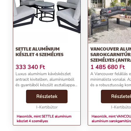
SETTLE ALUMÍNIUM
VANCOUVER ALU
KÉSZLET 4 SZEMÉLYES
SAROKGARNITÚR
SZEMÉLYES (ANTR
333 340
Ft
1 485 680
Ft
Luxus alumínium kávéskészlet
A Vancouver felállás 
antracit kivitelben, alumíniumból
minimalista vonalai. A
és gyantából készült asztallappal.
és a robusztusság kom
Modern szett, amely tökéletesen
Az epoxi kezeléssel és
illeszkedik bármilyen külső vagy
Részletek
vízlepergető betétekkel
Részlete
belső térbe. Nagyon kényelmes
alumínium konstrukci
magas...
I-Kertibútor
köszönhetően a kert...
I-Kertibúto
Hasonlók, mint SETTLE alumínium
Hasonlók, mint VANCO
készlet 4 személyes
alumínium sarokgarnitúr
(antracit)