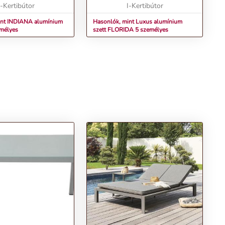
I-Kertibútor
készült asztallap. A kész...
I-Kertibútor
int INDIANA alumínium
Hasonlók, mint Luxus alumínium
emélyes
szett FLORIDA 5 személyes