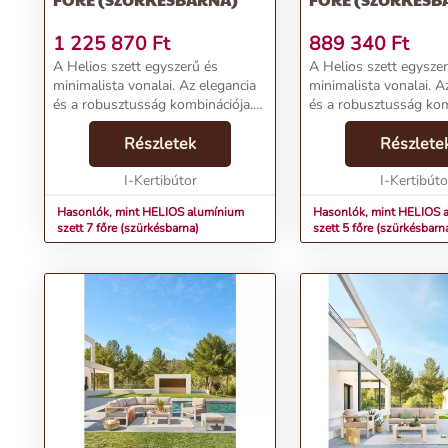
1 225 870
Ft
889 340
Ft
A Helios szett egyszerű és
A Helios szett egysze
minimalista vonalai. Az elegancia
minimalista vonalai. A
és a robusztusság kombinációja.
és a robusztusság kom
Az epoxigyantával bevont
Az epoxigyantával be
alumínium szerkezetnek és a
Részletek
alumínium szerkezetne
Részlete
vízlepergető párnáknak
vízlepergető párnákna
köszönhetően a kerti fémgarnit...
I-Kertibútor
köszönhetően a kerti f
I-Kertibúto
Hasonlók, mint HELIOS alumínium
Hasonlók, mint HELIOS 
szett 7 főre (szürkésbarna)
szett 5 főre (szürkésbarn