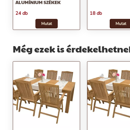
ALUMÍNIUM SZÉKEK
24 db
18 db
Mutat
Mutat
Még ezek is érdekelhetne