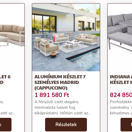
ET 6
ALUMÍNIUM KÉSZLET 7
INDIANA
ID
SZEMÉLYES MADRID
KÉSZLET 
(CAPPUCCINO)
1 891 580
Ft
824 85
ns,
A fényűző szett elegáns,
Porfestékke
minimalista íveivel fog
szerelvény.
szett az
elkápráztatni. Időtlen szett az
kényelmes ü
ium
igényeseknek. Alumínium
párnák és p
zönhetően
k
konstrukciójának köszönhetően
Részletek
ellátva, így
ásnak. A 275
ellenáll az UV sugárzásnak. A 275
asztal maga