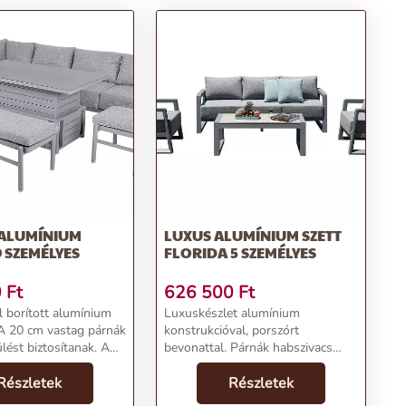
 ALUMÍNIUM
LUXUS ALUMÍNIUM SZETT
9 SZEMÉLYES
FLORIDA 5 SZEMÉLYES
0
Ft
626 500
Ft
l borított alumínium
Luxuskészlet alumínium
 A 20 cm vastag párnák
konstrukcióval, porszórt
lést biztosítanak. A
bevonattal. Párnák habszivacs
árnák cipzárral vannak
töltettel 20 cm. A párnák és
 a huzat levehető. Az
Részletek
párnák cipzárral vannak ellátva,
Részletek
ssága állítható, 50
így a huzat levehető. Polifából