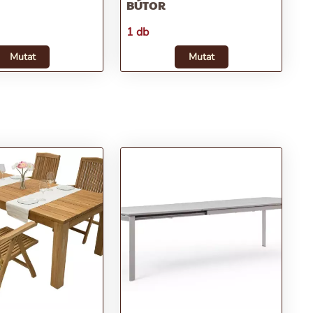
BÚTOR
1 db
Mutat
Mutat