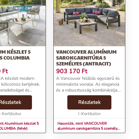
M KÉSZLET 5
VANCOUVER ALUMÍNIUM
ES COLUMBIA
SAROKGARNITÚRA 5
SZEMÉLYES (ANTRACIT)
0
Ft
903 170
Ft
 készlet modern
A Vancouver felállás egyszerű és
 kölcsönöz kertjének.
minimalista vonalai. Az elegancia
 eredetiséget és
és a robusztusság kombinációja.
adnak a bútoroknak....
Az epoxi kezeléssel és
Részletek
vízlepergető betétekkel ellátott
Részletek
alumínium konstrukciónak
I-Kertibútor
köszönhetően a kert...
I-Kertibútor
nt Alumínium készlet 5
Hasonlók, mint VANCOUVER
OLUMBIA (fehér)
alumínium sarokgarnitúra 5 személyes
(antracit)