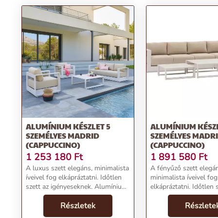
ALUMÍNIUM KÉSZLET 5
ALUMÍNIUM KÉSZL
SZEMÉLYES MADRID
SZEMÉLYES MADR
(CAPPUCCINO)
(CAPPUCCINO)
1 253 180
Ft
1 891 580
Ft
A luxus szett elegáns, minimalista
A fényűző szett elegá
íveivel fog elkápráztatni. Időtlen
minimalista íveivel fog
szett az igényeseknek. Alumínium
elkápráztatni. Időtlen 
konstrukciójának köszönhetően
igényeseknek. Alumín
ellenáll az UV sugárzásnak. A 275
Részletek
konstrukciójának kös
Részlete
g/m2 súlyú, szennyeződéstaszít...
ellenáll az UV sugárz