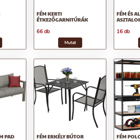
R
FÉM KERTI
FÉM ÉS A
ÉTKEZŐGARNITÚRÁK
ASZTALO
66 db
16 db
Mutat
M PAD
FÉM ERKÉLY BÚTOR
FÉM POL