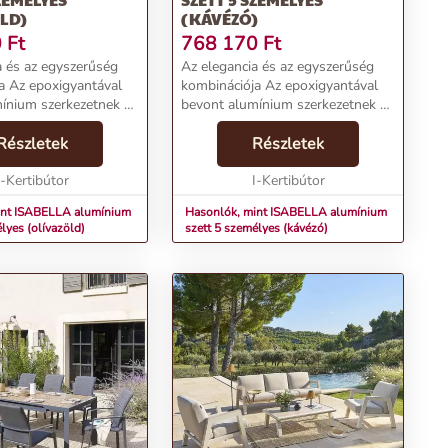
LD)
(KÁVÉZÓ)
0
Ft
768 170
Ft
a és az egyszerűség
Az elegancia és az egyszerűség
a Az epoxigyantával
kombinációja Az epoxigyantával
ínium szerkezetnek és
bevont alumínium szerkezetnek és
ető párnáknak
a vízlepergető párnáknak
n a kerti fémgarnitúra
Részletek
köszönhetően a kerti fémgarnitúra
Részletek
sa egyszerű.
karbantartása egyszerű.
 van a ké...
I-Kertibútor
Lehetőséged van a ké...
I-Kertibútor
int ISABELLA alumínium
Hasonlók, mint ISABELLA alumínium
lyes (olívazöld)
szett 5 személyes (kávézó)