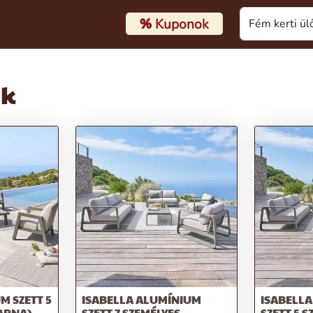
%
Kuponok
ák
M SZETT 5
ISABELLA ALUMÍNIUM
ISABELL
ARNA)
SZETT 7 SZEMÉLYES
SZETT 5 