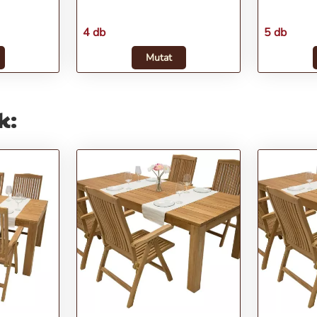
4 db
5 db
Mutat
k: