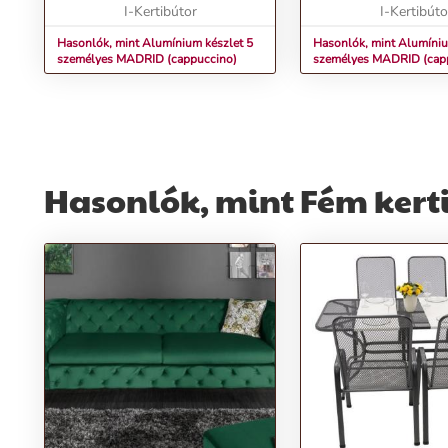
I-Kertibútor
g/m2 tömegű, szennyez
I-Kertibúto
Hasonlók, mint Alumínium készlet 5
Hasonlók, mint Alumíniu
személyes MADRID (cappuccino)
személyes MADRID (cap
Hasonlók, mint Fém kerti