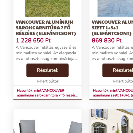
VANCOUVER ALUMÍNIUM
VANCOUVER ALU
SAROKGARNITÚRA 7 FŐ
SZETT 1+3+1
RÉSZÉRE (ELEFÁNTCSONT)
(ELEFÁNTCSONT)
1 228 650
Ft
869 830
Ft
A Vancouver felállás egyszerű és
A Vancouver felállás 
minimalista vonalai. Az elegancia
minimalista vonalai. A
és a robusztusság kombinációja.
és a robusztusság kom
Az epoxi kezeléssel és
Az epoxi kezeléssel és
vízlepergető betétekkel ellátott
Részletek
vízlepergető betétekkel
Részlete
alumínium konstrukciónak
alumínium konstrukci
köszönhetően a kert...
I-Kertibútor
köszönhetően a kert...
I-Kertibúto
Hasonlók, mint VANCOUVER
Hasonlók, mint VANCO
alumínium sarokgarnitúra 7 fő részére
alumínium szett 1+3+1 (
(elefántcsont)