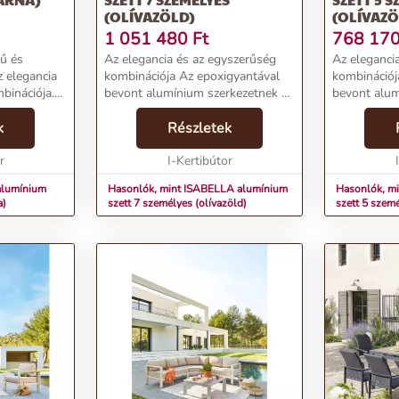
(OLÍVAZÖLD)
(OLÍVAZÖ
1 051 480
Ft
768 17
rű és
Az elegancia és az egyszerűség
Az eleganci
z elegancia
kombinációja Az epoxigyantával
kombinációj
binációja.
bevont alumínium szerkezetnek és
bevont alum
vont
a vízlepergető párnáknak
a vízleperg
k és a
k
köszönhetően a kerti fémgarnitúra
Részletek
köszönhetőe
k
karbantartása egyszerű.
karbantartá
émgarnit...
r
Lehetőséged van a ké...
I-Kertibútor
Lehetőséged
alumínium
Hasonlók, mint ISABELLA alumínium
Hasonlók, m
a)
szett 7 személyes (olívazöld)
szett 5 szemé