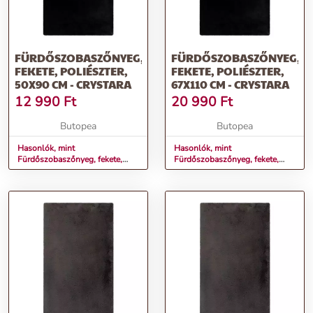
FÜRDŐSZOBASZŐNYEG,
FÜRDŐSZOBASZŐNYEG,
FEKETE, POLIÉSZTER,
FEKETE, POLIÉSZTER,
50X90 CM - CRYSTARA
67X110 CM - CRYSTARA
12 990
Ft
20 990
Ft
Butopea
Butopea
Hasonlók, mint
Hasonlók, mint
Fürdőszobaszőnyeg, fekete,
Fürdőszobaszőnyeg, fekete,
poliészter, 50x90 cm -
poliészter, 67x110 cm -
CRYSTARA
CRYSTARA