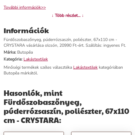
További információk>>
↓ Több részlet... ↓
Információk
Fürdőszobaszőnyeg, púderrózsaszín, poliészter, 67x110 cm -
CRYSTARA vásárlása olcsón, 20990 Ft-ért. Szállítás: ingyenes Ft.
Márka:
Butopêa
Kategória:
Lakástextilek
Minőségi termékek széles választéka
Lakástextilek
kategóriában
Butopêa márkától.
Hasonlók, mint
Fürdőszobaszőnyeg,
púderrózsaszín, poliészter, 67x110
cm - CRYSTARA: