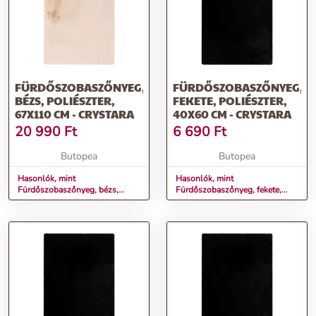
FÜRDŐSZOBASZŐNYEG,
FÜRDŐSZOBASZŐNYEG,
BÉZS, POLIÉSZTER,
FEKETE, POLIÉSZTER,
67X110 CM - CRYSTARA
40X60 CM - CRYSTARA
20 990
Ft
6 690
Ft
Butopea
Butopea
Hasonlók, mint
Hasonlók, mint
Fürdőszobaszőnyeg, bézs,
Fürdőszobaszőnyeg, fekete,
poliészter, 67x110 cm -
poliészter, 40x60 cm -
CRYSTARA
CRYSTARA