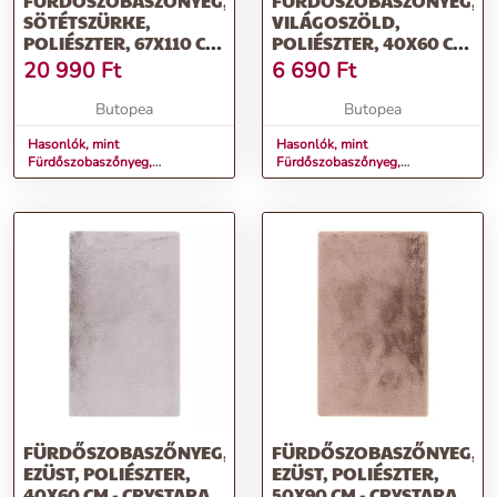
FÜRDŐSZOBASZŐNYEG,
FÜRDŐSZOBASZŐNYEG,
SÖTÉTSZÜRKE,
VILÁGOSZÖLD,
POLIÉSZTER, 67X110 CM
POLIÉSZTER, 40X60 CM
- CRYSTARA
- CRYSTARA
20 990
Ft
6 690
Ft
Butopea
Butopea
Hasonlók, mint
Hasonlók, mint
Fürdőszobaszőnyeg,
Fürdőszobaszőnyeg,
sötétszürke, poliészter, 67x110
világoszöld, poliészter, 40x60
cm - CRYSTARA
cm - CRYSTARA
FÜRDŐSZOBASZŐNYEG,
FÜRDŐSZOBASZŐNYEG,
EZÜST, POLIÉSZTER,
EZÜST, POLIÉSZTER,
40X60 CM - CRYSTARA
50X90 CM - CRYSTARA