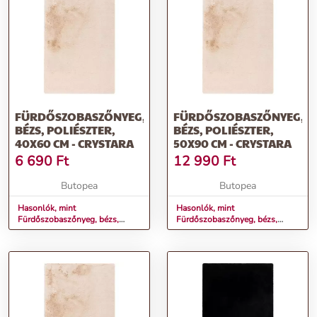
FÜRDŐSZOBASZŐNYEG,
FÜRDŐSZOBASZŐNYEG,
BÉZS, POLIÉSZTER,
BÉZS, POLIÉSZTER,
40X60 CM - CRYSTARA
50X90 CM - CRYSTARA
6 690
Ft
12 990
Ft
Butopea
Butopea
Hasonlók, mint
Hasonlók, mint
Fürdőszobaszőnyeg, bézs,
Fürdőszobaszőnyeg, bézs,
poliészter, 40x60 cm -
poliészter, 50x90 cm -
CRYSTARA
CRYSTARA