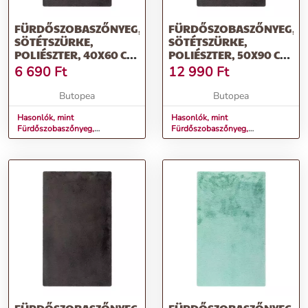
FÜRDŐSZOBASZŐNYEG,
FÜRDŐSZOBASZŐNYEG,
SÖTÉTSZÜRKE,
SÖTÉTSZÜRKE,
POLIÉSZTER, 40X60 CM
POLIÉSZTER, 50X90 CM
- CRYSTARA
- CRYSTARA
6 690
Ft
12 990
Ft
Butopea
Butopea
Hasonlók, mint
Hasonlók, mint
Fürdőszobaszőnyeg,
Fürdőszobaszőnyeg,
sötétszürke, poliészter, 40x60
sötétszürke, poliészter, 50x90
cm - CRYSTARA
cm - CRYSTARA