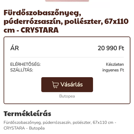
Fürdőszobaszőnyeg,
púderrózsaszín, poliészter, 67x110
cm - CRYSTARA
ÁR
20 990
Ft
ELÉRHETŐSÉG:
Készleten
SZÁLLÍTÁS:
ingyenes Ft
Vásárlás
Butopea
Termékleírás
Fürdőszobaszőnyeg, púderrózsaszín, poliészter, 67x110 cm -
CRYSTARA - Butopêa