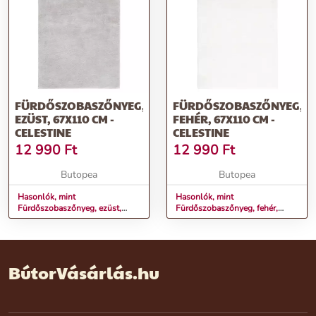
FÜRDŐSZOBASZŐNYEG,
FÜRDŐSZOBASZŐNYEG,
EZÜST, 67X110 CM -
FEHÉR, 67X110 CM -
CELESTINE
CELESTINE
12 990
Ft
12 990
Ft
Butopea
Butopea
Hasonlók, mint
Hasonlók, mint
Fürdőszobaszőnyeg, ezüst,
Fürdőszobaszőnyeg, fehér,
67x110 cm - CELESTINE
67x110 cm - CELESTINE
BútorVásárlás.hu