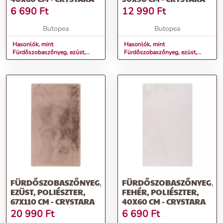
6 690
Ft
12 990
Ft
Butopea
Butopea
Hasonlók, mint
Hasonlók, mint
Fürdőszobaszőnyeg, ezüst,
Fürdőszobaszőnyeg, ezüst,
poliészter, 40x60 cm -
poliészter, 50x90 cm -
CRYSTARA
CRYSTARA
FÜRDŐSZOBASZŐNYEG,
FÜRDŐSZOBASZŐNYEG,
EZÜST, POLIÉSZTER,
FEHÉR, POLIÉSZTER,
67X110 CM - CRYSTARA
40X60 CM - CRYSTARA
20 990
Ft
6 690
Ft