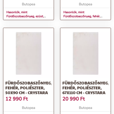
Butopea
Butopea
Hasonlók, mint
Hasonlók, mint
Fürdőszobaszőnyeg, ezüst,
Fürdőszobaszőnyeg, fehér,
poliészter, 67x110 cm -
poliészter, 40x60 cm -
CRYSTARA
CRYSTARA
FÜRDŐSZOBASZŐNYEG,
FÜRDŐSZOBASZŐNYEG,
FEHÉR, POLIÉSZTER,
FEHÉR, POLIÉSZTER,
50X90 CM - CRYSTARA
67X110 CM - CRYSTARA
12 990
Ft
20 990
Ft
Butopea
Butopea