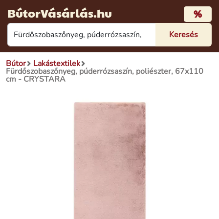
BútorVásárlás.hu
%
Bútor
Lakástextilek
Fürdőszobaszőnyeg, púderrózsaszín, poliészter, 67x110
cm - CRYSTARA