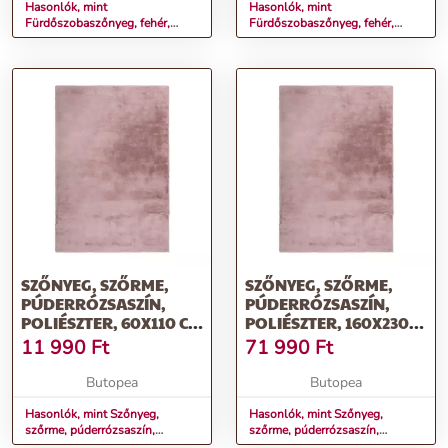
Hasonlók, mint
Hasonlók, mint
Fürdőszobaszőnyeg, fehér,
Fürdőszobaszőnyeg, fehér,
poliészter, 50x90 cm -
poliészter, 67x110 cm -
CRYSTARA
CRYSTARA
SZŐNYEG, SZŐRME,
SZŐNYEG, SZŐRME,
PÚDERRÓZSASZÍN,
PÚDERRÓZSASZÍN,
POLIÉSZTER, 60X110 CM
POLIÉSZTER, 160X230
- DOUCEUR
CM - DOUCEUR
11 990
Ft
71 990
Ft
Butopea
Butopea
Hasonlók, mint Szőnyeg,
Hasonlók, mint Szőnyeg,
szőrme, púderrózsaszín,
szőrme, púderrózsaszín,
poliészter, 60x110 cm -
poliészter, 160x230 cm -