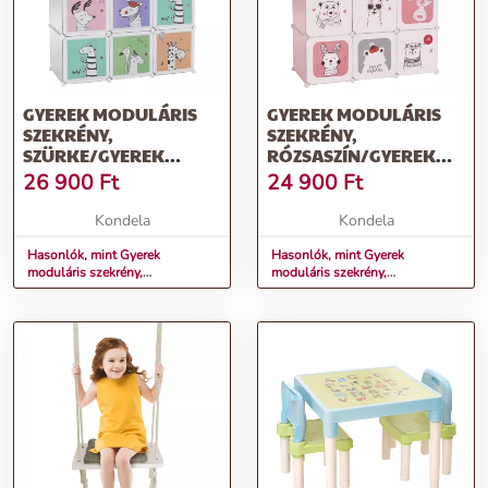
GYEREK MODULÁRIS
GYEREK MODULÁRIS
SZEKRÉNY,
SZEKRÉNY,
SZÜRKE/GYEREK
RÓZSASZÍN/GYEREK
MINTA, HAKON
MINTA, NURMI
26 900
Ft
24 900
Ft
Kondela
Kondela
Hasonlók, mint Gyerek
Hasonlók, mint Gyerek
moduláris szekrény,
moduláris szekrény,
szürke/gyerek minta, HAKON
rózsaszín/gyerek minta, NURMI