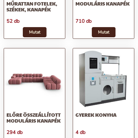
MŰRATTAN FOTELEK,
MODULÁRIS KANAPÉK
SZÉKEK, KANAPÉK
52 db
710 db
Mutat
Mutat
ELŐRE ÖSSZEÁLLÍTOTT
GYEREK KONYHA
MODULÁRIS KANAPÉK
294 db
4 db