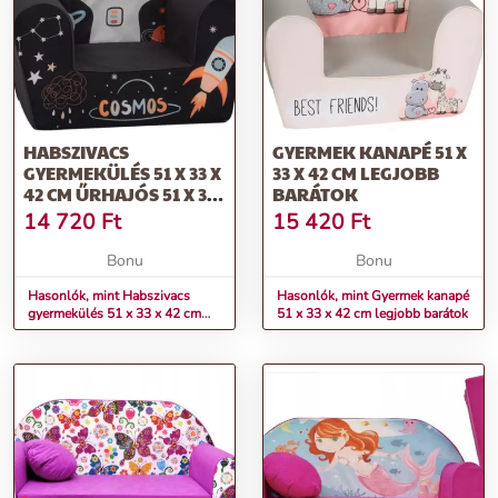
HABSZIVACS
GYERMEK KANAPÉ 51 X
GYERMEKÜLÉS 51 X 33 X
33 X 42 CM LEGJOBB
42 CM ŰRHAJÓS 51 X 33
BARÁTOK
X 42 CM
14 720
Ft
15 420
Ft
Bonu
Bonu
Hasonlók, mint Habszivacs
Hasonlók, mint Gyermek kanapé
gyermekülés 51 x 33 x 42 cm
51 x 33 x 42 cm legjobb barátok
űrhajós 51 x 33 x 42 cm