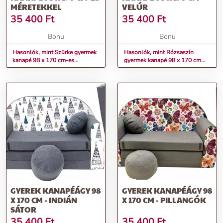
MÉRETEKKEL
VELÚR
35 400
Ft
35 400
Ft
Bonu
Bonu
Hasonlók, mint Szürke gyermek
Hasonlók, mint Rózsaszín
kanapé 98 x 170 cm-es
gyermek kanapé 98 x 170 cm
méretekkel
Velúr
GYEREK KANAPÉÁGY 98
GYEREK KANAPÉÁGY 98
X 170 CM - INDIÁN
X 170 CM - PILLANGÓK
SÁTOR
35 400
Ft
35 400
Ft