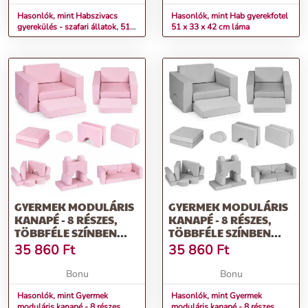
Hasonlók, mint Habszivacs
Hasonlók, mint Hab gyerekfotel
gyerekülés - szafari állatok, 51 ×
51 x 33 x 42 cm láma
33 × 42 cm
GYERMEK MODULÁRIS
GYERMEK MODULÁRIS
KANAPÉ - 8 RÉSZES,
KANAPÉ - 8 RÉSZES,
TÖBBFÉLE SZÍNBEN
TÖBBFÉLE SZÍNBEN
RÓZSASZÍN
SZÜRKE
35 860
Ft
35 860
Ft
Bonu
Bonu
Hasonlók, mint Gyermek
Hasonlók, mint Gyermek
moduláris kanapé - 8 részes,
moduláris kanapé - 8 részes,