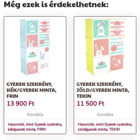
Még ezek is érdekelhetnek:
GYEREK SZEKRÉNY,
GYEREK SZEKRÉNY,
KÉK/GYEREK MINTA,
ZÖLD/GYEREK MINTA,
FRIN
TEKIN
13 900
Ft
11 500
Ft
Kondela
Kondela
Hasonlók, mint Gyerek szekrény,
Hasonlók, mint Gyerek szekrény,
kék/gyerek minta, FRIN
zöld/gyerek minta, TEKIN