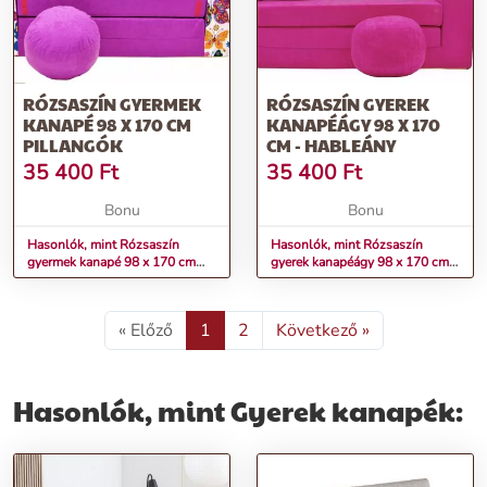
RÓZSASZÍN GYERMEK
RÓZSASZÍN GYEREK
KANAPÉ 98 X 170 CM
KANAPÉÁGY 98 X 170
PILLANGÓK
CM - HABLEÁNY
35 400
Ft
35 400
Ft
Bonu
Bonu
Hasonlók, mint Rózsaszín
Hasonlók, mint Rózsaszín
gyermek kanapé 98 x 170 cm
gyerek kanapéágy 98 x 170 cm -
Pillangók
Hableány
« Előző
1
2
Következő »
Hasonlók, mint Gyerek kanapék: