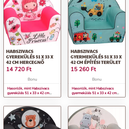
HABSZIVACS
HABSZIVACS
GYEREKÜLÉS 51 X 33 X
GYERMEKÜLÉS 51 X 33 X
42 CM HERCEGNŐ
42 CM ÉPÍTÉSI TERÜLET
14 720
Ft
15 260
Ft
Bonu
Bonu
Hasonlók, mint Habszivacs
Hasonlók, mint Habszivacs
gyerekülés 51 x 33 x 42 cm
gyermekülés 51 x 33 x 42 cm
hercegnő
építési terület