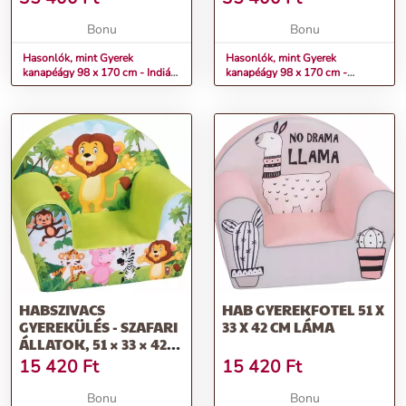
Bonu
Bonu
Hasonlók, mint Gyerek
Hasonlók, mint Gyerek
kanapéágy 98 x 170 cm - Indián
kanapéágy 98 x 170 cm -
sátor
Pillangók
HABSZIVACS
HAB GYEREKFOTEL 51 X
GYEREKÜLÉS - SZAFARI
33 X 42 CM LÁMA
ÁLLATOK, 51 × 33 × 42
CM
15 420
Ft
15 420
Ft
Bonu
Bonu