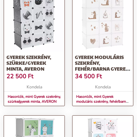
GYEREK SZEKRÉNY,
GYEREK MODULÁRIS
SZÜRKE/GYEREK
SZEKRÉNY,
MINTA, AVERON
FEHÉR/BARNA GYEREK
MINTA, KITARO
22 500
Ft
34 500
Ft
Kondela
Kondela
Hasonlók, mint Gyerek szekrény,
Hasonlók, mint Gyerek
szürke/gyerek minta, AVERON
moduláris szekrény, fehér/barna
gyerek minta, KITARO