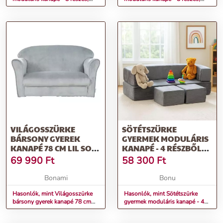
többféle színben rózsaszín
többféle színben szürke
VILÁGOSSZÜRKE
SÖTÉTSZÜRKE
BÁRSONY GYEREK
GYERMEK MODULÁRIS
KANAPÉ 78 CM LIL SOFA
KANAPÉ - 4 RÉSZBŐL
– ROBA
ÁLL
69 990
Ft
58 300
Ft
Bonami
Bonu
Hasonlók, mint Világosszürke
Hasonlók, mint Sötétszürke
bársony gyerek kanapé 78 cm
gyermek moduláris kanapé - 4
Lil Sofa – Roba
részből áll