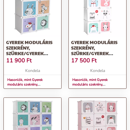
GYEREK MODULÁRIS
GYEREK MODULÁRIS
SZEKRÉNY,
SZEKRÉNY,
SZÜRKE/GYEREK
SZÜRKE/GYEREK
MINTA, BIARO
MINTA, ATREY
11 900
Ft
17 500
Ft
Kondela
Kondela
Hasonlók, mint Gyerek
Hasonlók, mint Gyerek
moduláris szekrény,
moduláris szekrény,
szürke/gyerek minta, BIARO
szürke/gyerek minta, ATREY