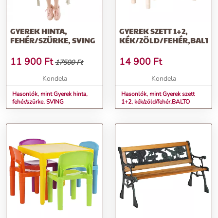
GYEREK HINTA,
GYEREK SZETT 1+2,
FEHÉR/SZÜRKE, SVING
KÉK/ZÖLD/FEHÉR,BALTO
11 900
Ft
14 900
Ft
17500 Ft
Kondela
Kondela
Hasonlók, mint Gyerek hinta,
Hasonlók, mint Gyerek szett
fehér/szürke, SVING
1+2, kék/zöld/fehér,BALTO