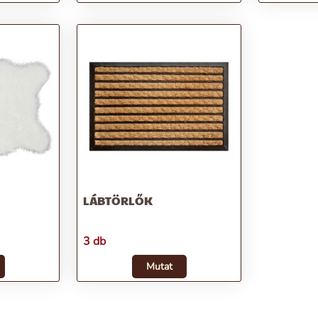
LÁBTÖRLŐK
3 db
Mutat