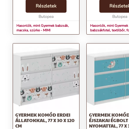
ideális választás gyerekek
stílusos bútordarab id
számára, akik imádják az állatokat
Részletek
választás gyerekek szá
Részlete
és szeretik a
szeretnek kényelmesen
kényelmet.Termékjellemzők:...
Butopea
pihenni.Termé...
Butopea
Hasonlók, mint Gyermek babzsák,
Hasonlók, mint Gyermek
macska, szürke - MIMI
babzsákfotel, textilbőr, f
fekete-fehér - FOOT
GYERMEK KOMÓD ERDEI
GYERMEK KOMÓ
ÁLLATOKKAL, 77 X 30 X 120
ÉJSZAKAI ÉGBOLT
CM
NYOMATTAL, 77 X 3