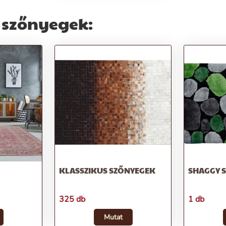
 szőnyegek:
KLASSZIKUS SZŐNYEGEK
SHAGGY 
325 db
1 db
Mutat