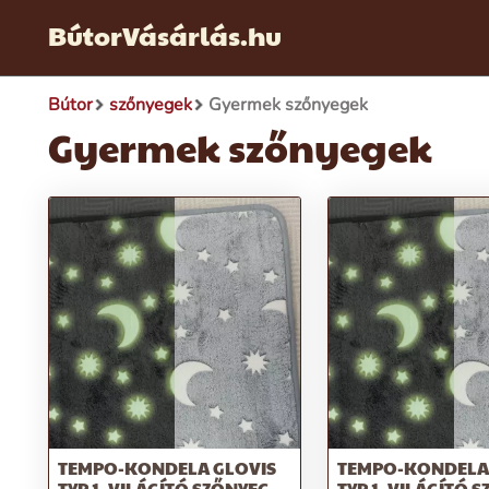
BútorVásárlás.hu
Bútor
szőnyegek
Gyermek szőnyegek
Gyermek szőnyegek
TEMPO-KONDELA GLOVIS
TEMPO-KONDELA
TYP 1, VILÁGÍTÓ SZŐNYEG,
TYP 1, VILÁGÍTÓ 