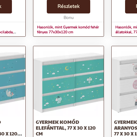
eális
motívumok, minőségi anyagok és
dizájnok, a
mára, akik
k
gyönyörű színek minden
Részletek
az élénk sz
 ülni és
gyerekszobát egy kis mesevilággá
gyerekszobá
varázsolnak. Kínálat...
Bonu
varázsolnak.
Hasonlók, mint Gyermek komód fehér
Hasonlók, m
ocilabda,
fényes 77x30x120 cm
állatokkal, 7
D
GYERMEK KOMÓD
GYERME
ELEFÁNTTAL, 77 X 30 X 120
ARANYOS
0 X 120
CM
77 X 30 X 