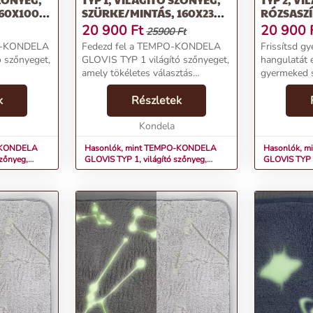
 60X100
SZÜRKE/MINTÁS, 160X230
RÓZSASZÍ
CM
160X230 
20 900
Ft
20 900
25900 Ft
O-KONDELA
Fedezd fel a TEMPO-KONDELA
Frissítsd g
 szőnyeget,
GLOVIS TYP 1 világító szőnyeget,
hangulatát é
amely tökéletes választás
gyermeked 
ékjellemzők:Anyag:
gyermekszobákba!Termékjellemzők:Anyag:
stílust az 
mikro
k
100% poliészter/hab/mikro
Részletek
2 világító
 cm.Szín:
plüss.Méretek: 160x230 cm.Szín:
szőnyeggel.
..
Szürke/mintás.Vil...
Kondela
100% poliés
plüss.Mérete
-KONDELA
Hasonlók, mint TEMPO-KONDELA
Hasonlók, 
szőnyeg,
GLOVIS TYP 1, világító szőnyeg,
GLOVIS TYP 2
m
szürke/mintás, 160x230 cm
rózsaszín/mi