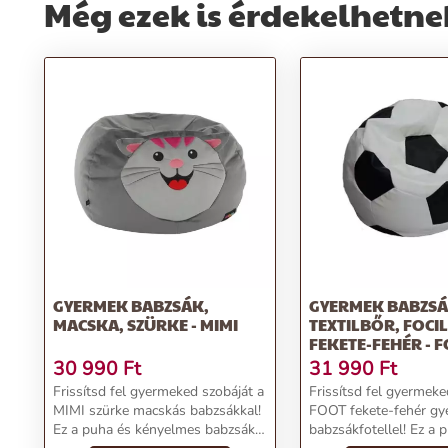
Még ezek is érdekelhetne
GYERMEK BABZSÁK,
GYERMEK BABZSÁ
MACSKA, SZÜRKE - MIMI
TEXTILBŐR, FOCI
FEKETE-FEHÉR - 
30 990
Ft
31 990
Ft
Frissítsd fel gyermeked szobáját a
Frissítsd fel gyermeke
MIMI szürke macskás babzsákkal!
FOOT fekete-fehér g
Ez a puha és kényelmes babzsák
babzsákfotellel! Ez a p