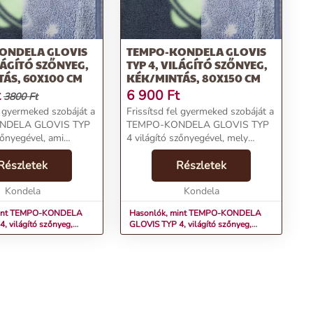
ONDELA GLOVIS
TEMPO-KONDELA GLOVIS
ILÁGÍTÓ SZŐNYEG,
TYP 4, VILÁGÍTÓ SZŐNYEG,
ÁS, 60X100 CM
KÉK/MINTÁS, 80X150 CM
t
6 900
Ft
3800 Ft
l gyermeked szobáját a
Frissítsd fel gyermeked szobáját a
NDELA GLOVIS TYP
TEMPO-KONDELA GLOVIS TYP
zőnyegével, ami
4 világító szőnyegével, mely
koratív és praktikus
egyben dekoratív és praktikus
Termékjellemzők:Anyag:
Részletek
kiegészítő
Részletek
őségű 100%
is.Termékjellemzők:Anyag: Kiváló
ab/mikro plüs...
Kondela
minőségű 100%
Kondela
poliészter/hab/mikro pl...
mint TEMPO-KONDELA
Hasonlók, mint TEMPO-KONDELA
, világító szőnyeg,
GLOVIS TYP 4, világító szőnyeg,
60x100 cm
kék/mintás, 80x150 cm