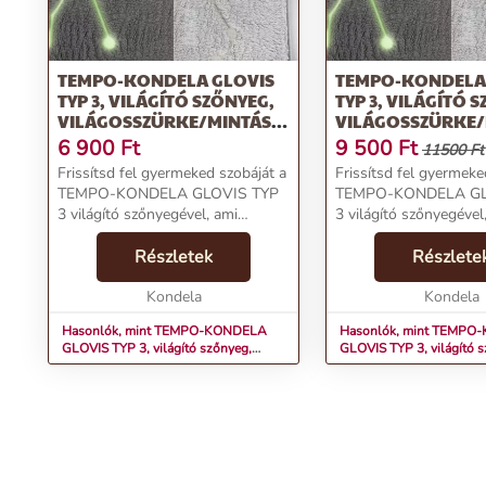
TEMPO-KONDELA GLOVIS
TEMPO-KONDELA
TYP 3, VILÁGÍTÓ SZŐNYEG,
TYP 3, VILÁGÍTÓ 
VILÁGOSSZÜRKE/MINTÁS,
VILÁGOSSZÜRKE/
80X150 CM
120X160 CM
6 900
Ft
9 500
Ft
11500 Ft
Frissítsd fel gyermeked szobáját a
Frissítsd fel gyermeke
TEMPO-KONDELA GLOVIS TYP
TEMPO-KONDELA GL
3 világító szőnyegével, ami
3 világító szőnyegével
lenyűgöző csillagkép mintájával és
lenyűgöző csillagkép m
praktikus tulajdonságaival
Részletek
praktikus tulajdonsága
Részlete
egyaránt megfelelő választás
egyaránt megfelelő vá
lesz.Termékjellemzők:...
Kondela
lesz.Termékjellemzők...
Kondela
Hasonlók, mint TEMPO-KONDELA
Hasonlók, mint TEMPO
GLOVIS TYP 3, világító szőnyeg,
GLOVIS TYP 3, világító 
világosszürke/mintás, 80x150 cm
világosszürke/mintás, 1