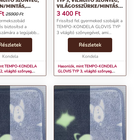
N/MINTÁS,
VILÁGOSSZÜRKE/MINTÁS,
CM
60X100 CM
Ft
3 400
Ft
25900 Ft
yermekszobád
Frissítsd fel gyermeked szobáját a
s biztosítsd a
TEMPO-KONDELA GLOVIS TYP
számára a legújabb
3 világító szőnyegével, ami
új Kondela GLOVIS TYP
lenyűgöző csillagkép mintájával és
Részletek
praktikus tulajdonságaival
Részletek
Termékjellemzők:Anyag:
egyaránt megfelelő választás
zter/hab/mikro
Kondela
lesz.Termékjellemzők:...
Kondela
k: 1...
mint TEMPO-KONDELA
Hasonlók, mint TEMPO-KONDELA
, világító szőnyeg,
GLOVIS TYP 3, világító szőnyeg,
ntás, 160x230 cm
világosszürke/mintás, 60x100 cm