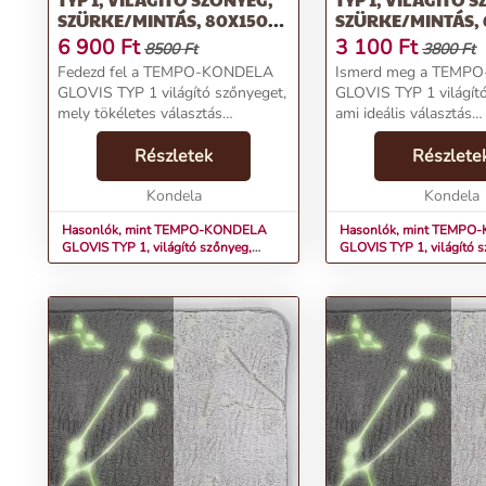
SZÜRKE/MINTÁS, 80X150
SZÜRKE/MINTÁS,
CM
CM
6 900
Ft
3 100
Ft
8500 Ft
3800 Ft
Fedezd fel a TEMPO-KONDELA
Ismerd meg a TEMP
GLOVIS TYP 1 világító szőnyeget,
GLOVIS TYP 1 világító
mely tökéletes választás
ami ideális választás
gyermekszobákba!Termékjellemzők:Anyag:
gyermekszobákba!Term
100% poliészter/hab/mikro
Részletek
100% poliészter/hab/
Részlete
plüss.Méretek: 80x150 cm.Szín:
plüss.Méretek: 60x100
Szürke/mintás.Világ...
Kondela
Szürke/mintás.Világító.
Kondela
Hasonlók, mint TEMPO-KONDELA
Hasonlók, mint TEMPO
GLOVIS TYP 1, világító szőnyeg,
GLOVIS TYP 1, világító 
szürke/mintás, 80x150 cm
szürke/mintás, 60x100 c