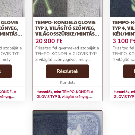
 GLOVIS
TEMPO-KONDELA GLOVIS
TEMPO-K
SZŐNYEG,
TYP 3, VILÁGÍTÓ SZŐNYEG,
TYP 4, V
MINTÁS,
VILÁGOSSZÜRKE/MINTÁS,
KÉK/MINT
160X230 CM
20 900
Ft
3 100
F
d szobáját a
Frissítsd fel gyermeked szobáját a
Frissítsd fe
OVIS TYP
TEMPO-KONDELA GLOVIS TYP
TEMPO-KO
, mely
3 világító szőnyegével, mely
4 világító s
intájával és
lenyűgöző csillagkép mintájával és
egyaránt de
ival
k
praktikus tulajdonságaival
Részletek
kiegészítő.
lasztás
egyaránt megfelelő választás
Kiváló min
lesz.Termékjellemzők...
Kondela
poliészter/h
-KONDELA
Hasonlók, mint TEMPO-KONDELA
Hasonlók, 
szőnyeg,
GLOVIS TYP 3, világító szőnyeg,
GLOVIS TYP 4
20x160 cm
világosszürke/mintás, 160x230 cm
kék/mintás, 