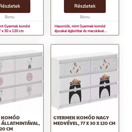
 minőségi anyagok és
motívumok, minőségi anyagok,
ínek minden
Részletek
gyönyörű színek minden
Részletek
t egy kis mesevilággá
gyerekszobát egy kis mesevilággá
 Kínála...
Bonu
varázsolnak. Kínálatun...
Bonu
int Gyermek komód
Hasonlók, mint Gyermek komód
7 x 30 x 120 cm
éjszakai égbolttal és macskával
77x30x140 cm
K KOMÓD
GYERMEK KOMÓD NAGY
 ÁLLATMINTÁVAL,
MEDVÉVEL, 77 X 30 X 120 CM
120 CM