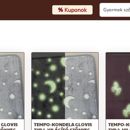
%
Kuponok
 GLOVIS
TEMPO-KONDELA GLOVIS
TEMPO-K
SZŐNYEG,
TYP 1, VILÁGÍTÓ SZŐNYEG,
TYP 2, VI