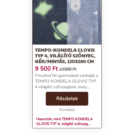
TEMPO-KONDELA GLOVIS
TYP 4, VILÁGÍTÓ SZŐNYEG,
KÉK/MINTÁS, 120X160 CM
9 500
Ft
11500 Ft
Frissítsd fel gyermeked szobáját a
TEMPO-KONDELA GLOVIS TYP
4 világító szőnyegével, mely
egyben dekoratív és praktikus
kiegészítő
Részletek
is.Termékjellemzők:Anyag: Kiváló
minőségű 100%
Kondela
poliészter/hab/mikro pl...
Hasonlók, mint TEMPO-KONDELA
GLOVIS TYP 4, világító szőnyeg,
kék/mintás, 120x160 cm