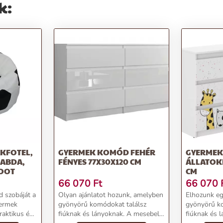
k:
KFOTEL,
GYERMEK KOMÓD FEHÉR
GYERME
LABDA,
FÉNYES 77X30X120 CM
ÁLLATOKKA
FOOT
CM
66 070
Ft
66 070
d szobáját a
Olyan ajánlatot hozunk, amelyben
Elhozunk eg
yermek
gyönyörű komódokat találsz
gyönyörű ko
raktikus és
fiúknak és lányoknak. A mesebeli
fiúknak és 