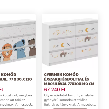
K KOMÓD
GYERMEK KOMÓD
L, 77 X 30 X 120
ÉJSZAKAI ÉGBOLTTAL ÉS
MACSKÁVAL 77X30X140 CM
Ft
67 240
Ft
y kollekciót, melyben
Olyan ajánlatot hozunk, amelyben
módokat találsz
gyönyörű komódokat találsz
lányoknak. A mesebeli
fiúknak és lányoknak. A mesebeli