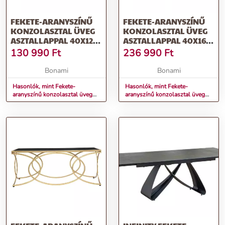
FEKETE-ARANYSZÍNŰ
FEKETE-ARANYSZÍNŰ
KONZOLASZTAL ÜVEG
KONZOLASZTAL ÜVEG
ASZTALLAPPAL 40X120
ASZTALLAPPAL 40X160
CM INFINITY – MAURO
CM INFINITY – MAURO
130 990
Ft
236 990
Ft
FERRETTI
FERRETTI
Bonami
Bonami
Hasonlók, mint Fekete-
Hasonlók, mint Fekete-
aranyszínű konzolasztal üveg
aranyszínű konzolasztal üveg
asztallappal 40x120 cm Infinity
asztallappal 40x160 cm Infinity
– Mauro Ferretti
– Mauro Ferretti