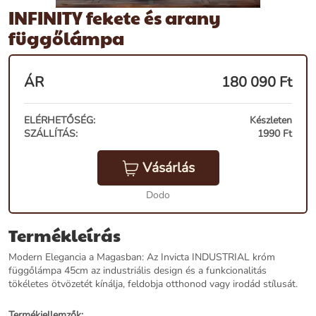
INFINITY fekete és arany
függőlámpa
ÁR
180 090
Ft
ELÉRHETŐSÉG:
Készleten
SZÁLLÍTÁS:
1990 Ft
Vásárlás
Dodo
Termékleírás
Modern Elegancia a Magasban: Az Invicta INDUSTRIAL króm
függőlámpa 45cm az industriális design és a funkcionalitás
tökéletes ötvözetét kínálja, feldobja otthonod vagy irodád stílusát.
Termékjellemzők: