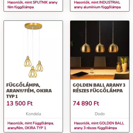
Hasonlók, mint SPUTNIK arany
Hasonlók, mint INDUSTRIAL
fém függőlámpa
arany alumínium függőlámpa
FÜGGŐLÁMPA,
GOLDEN BALL ARANY 3
ARANY/FÉM, OKIRA
RÉSZES FÜGGŐLÁMPA
TYP 1
13 500
Ft
74 890
Ft
Kondela
Dodo
Hasonlók, mint Függőlámpa,
Hasonlók, mint GOLDEN BALL
arany/fém, OKIRA TYP 1
arany 3 részes függőlámpa