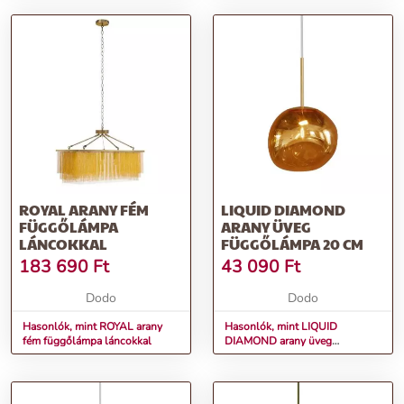
ROYAL ARANY FÉM
LIQUID DIAMOND
FÜGGŐLÁMPA
ARANY ÜVEG
LÁNCOKKAL
FÜGGŐLÁMPA 20 CM
183 690
Ft
43 090
Ft
Dodo
Dodo
Hasonlók, mint ROYAL arany
Hasonlók, mint LIQUID
fém függőlámpa láncokkal
DIAMOND arany üveg
függőlámpa 20 cm