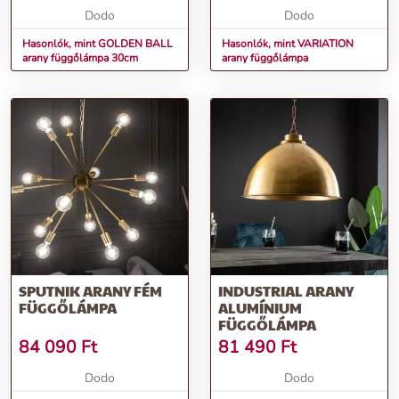
Dodo
Dodo
Hasonlók, mint GOLDEN BALL
Hasonlók, mint VARIATION
arany függőlámpa 30cm
arany függőlámpa
SPUTNIK ARANY FÉM
INDUSTRIAL ARANY
FÜGGŐLÁMPA
ALUMÍNIUM
FÜGGŐLÁMPA
84 090
Ft
81 490
Ft
Dodo
Dodo