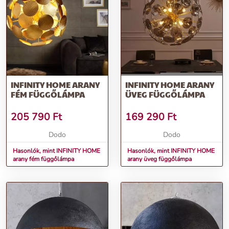
További információk>>
INFINITY HOME ARANY
INFINITY HOME ARANY
FÉM FÜGGŐLÁMPA
ÜVEG FÜGGŐLÁMPA
205 790
Ft
169 290
Ft
Dodo
Dodo
Hasonlók, mint INFINITY HOME
Hasonlók, mint INFINITY HOME
arany fém függőlámpa
arany üveg függőlámpa