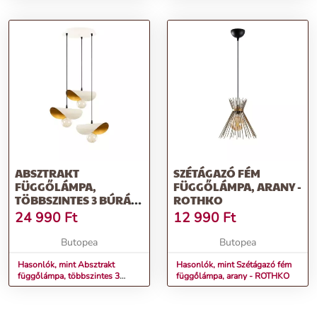
ABSZTRAKT
SZÉTÁGAZÓ FÉM
FÜGGŐLÁMPA,
FÜGGŐLÁMPA, ARANY -
TÖBBSZINTES 3 BÚRÁS,
ROTHKO
ARANY-FEHÉR -
24 990
Ft
12 990
Ft
SOFOCLE
Butopea
Butopea
Hasonlók, mint Absztrakt
Hasonlók, mint Szétágazó fém
függőlámpa, többszintes 3
függőlámpa, arany - ROTHKO
búrás, arany-fehér - SOFOCLE