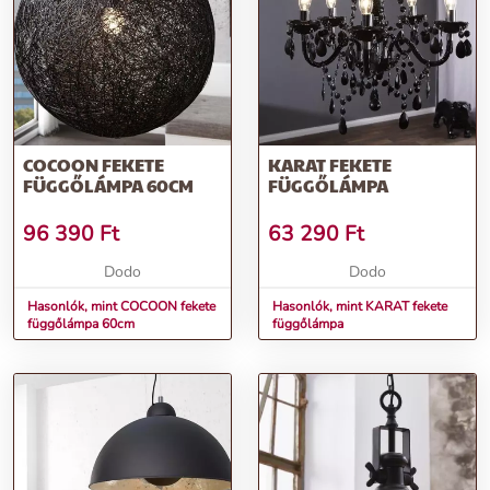
COCOON FEKETE
KARAT FEKETE
FÜGGŐLÁMPA 60CM
FÜGGŐLÁMPA
96 390
Ft
63 290
Ft
Dodo
Dodo
Hasonlók, mint COCOON fekete
Hasonlók, mint KARAT fekete
függőlámpa 60cm
függőlámpa