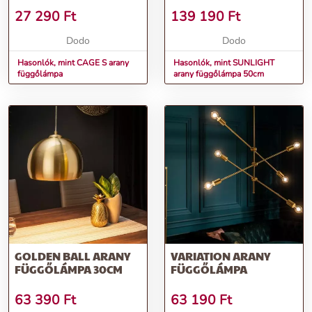
27 290
Ft
139 190
Ft
Dodo
Dodo
Hasonlók, mint CAGE S arany
Hasonlók, mint SUNLIGHT
függőlámpa
arany függőlámpa 50cm
GOLDEN BALL ARANY
VARIATION ARANY
FÜGGŐLÁMPA 30CM
FÜGGŐLÁMPA
63 390
Ft
63 190
Ft