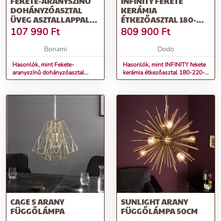
FEKETE-ARANYSZÍNŰ
INFINITY FEKETE
DOHÁNYZÓASZTAL
KERÁMIA
ÜVEG ASZTALLAPPAL
ÉTKEZŐASZTAL 180-
60X110 CM INFINITY –
220-260CM
107 990
Ft
809 900
Ft
MAURO FERRETTI
Bonami
Dodo
Hasonlók, mint Fekete-
Hasonlók, mint INFINITY fekete
aranyszínű dohányzóasztal
kerámia étkezőasztal 180-220-
üveg asztallappal 60x110 cm
260cm
Infinity – Mauro Ferretti
CAGE S ARANY
SUNLIGHT ARANY
FÜGGŐLÁMPA
FÜGGŐLÁMPA 50CM