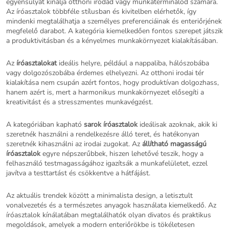
egyensúlyát kínálja otthoni irodád vagy munkaterminálod számára.
Az íróasztalok többféle stílusban és kivitelben elérhetők, így
mindenki megtalálhatja a személyes preferenciáinak és enteriőrjének
megfelelő darabot. A kategória kiemelkedően fontos szerepet játszik
a produktivitásban és a kényelmes munkakörnyezet kialakításában.
Az
íróasztalokat
ideális helyre, például a nappaliba, hálószobába
vagy dolgozószobába érdemes elhelyezni. Az otthoni irodai tér
kialakítása nem csupán azért fontos, hogy produktívan dolgozhass,
hanem azért is, mert a harmonikus munkakörnyezet elősegíti a
kreativitást és a stresszmentes munkavégzést.
A kategóriában kapható
sarok íróasztalok
ideálisak azoknak, akik ki
szeretnék használni a rendelkezésre álló teret, és hatékonyan
szeretnék kihasználni az irodai zugokat. Az
állítható magasságú
íróasztalok
egyre népszerűbbek, hiszen lehetővé teszik, hogy a
felhasználó testmagasságához igazítsák a munkafelületet, ezzel
javítva a testtartást és csökkentve a hátfájást.
Az aktuális trendek között a minimalista design, a letisztult
vonalvezetés és a természetes anyagok használata kiemelkedő. Az
íróasztalok kínálatában megtalálhatók olyan divatos és praktikus
megoldások, amelyek a modern enteriőrökbe is tökéletesen