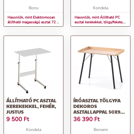
CM | HOSSZA: 140 CM
Bonu
Kondela
Hasonlók, mint Elektromosan
Hasonlók, mint Állítható PC
állítható magasságú asztal 72 -
asztal kerekekkel, tölgy/fekete,
117 cm Szélesség: 60 cm |
JUSTUS
Hossza: 140 cm
ÁLLÍTHATÓ PC ASZTAL
ÍRÓASZTAL TÖLGYFA
KEREKEKKEL, FEHÉR,
DEKOROS
JUSTUS
ASZTALLAPPAL 50X90
CM FEY – HOMEDE
9 500
Ft
36 390
Ft
Kondela
Bonami