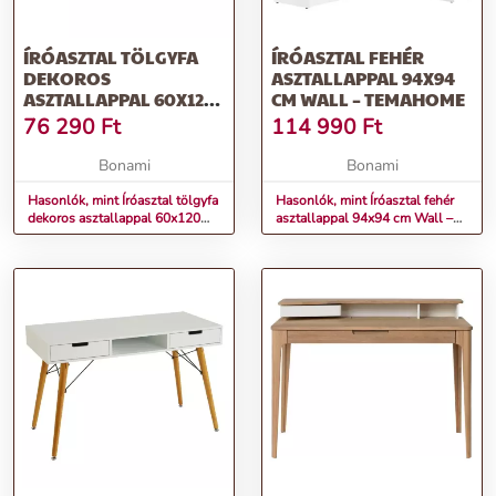
ÍRÓASZTAL TÖLGYFA
ÍRÓASZTAL FEHÉR
DEKOROS
ASZTALLAPPAL 94X94
ASZTALLAPPAL 60X120
CM WALL – TEMAHOME
CM SIGN – TVILUM
76 290
Ft
114 990
Ft
Bonami
Bonami
Hasonlók, mint Íróasztal tölgyfa
Hasonlók, mint Íróasztal fehér
dekoros asztallappal 60x120
asztallappal 94x94 cm Wall –
cm Sign – Tvilum
TemaHome