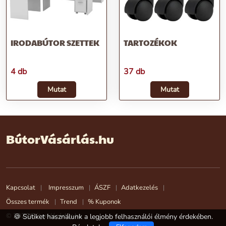
IRODABÚTOR SZETTEK
TARTOZÉKOK
4 db
37 db
Mutat
Mutat
BútorVásárlás.hu
Kapcsolat
Impresszum
ÁSZF
Adatkezelés
Összes termék
Trend
% Kuponok
© 2026 BútorVásárlás.hu
🍪 Sütiket használunk a legjobb felhasználói élmény érdekében.