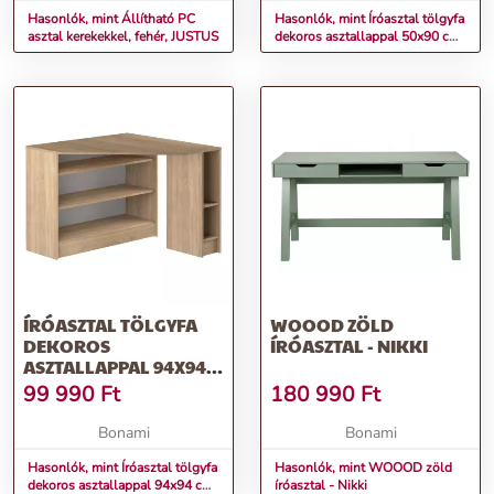
Hasonlók, mint Állítható PC
Hasonlók, mint Íróasztal tölgyfa
asztal kerekekkel, fehér, JUSTUS
dekoros asztallappal 50x90 cm
Fey – Homede
ÍRÓASZTAL TÖLGYFA
WOOOD ZÖLD
DEKOROS
ÍRÓASZTAL - NIKKI
ASZTALLAPPAL 94X94
CM PLAN – TEMAHOME
99 990
Ft
180 990
Ft
Bonami
Bonami
Hasonlók, mint Íróasztal tölgyfa
Hasonlók, mint WOOOD zöld
dekoros asztallappal 94x94 cm
íróasztal - Nikki