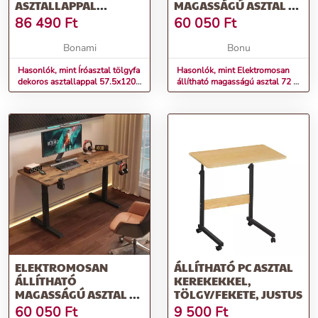
ASZTALLAPPAL
MAGASSÁGÚ ASZTAL 72
57.5X120 CM TOLM –
- 117 CM - ÉGER, FEHÉR
86 490
Ft
60 050
Ft
HOMEDE
SZÉLESSÉG: 60 CM |
HOSSZA: 140 CM
Bonami
Bonu
Hasonlók, mint Íróasztal tölgyfa
Hasonlók, mint Elektromosan
dekoros asztallappal 57.5x120
állítható magasságú asztal 72 -
cm Tolm – Homede
117 cm - éger, fehér Szélesség:
60 cm | Hossza: 140 cm
ELEKTROMOSAN
ÁLLÍTHATÓ PC ASZTAL
ÁLLÍTHATÓ
KEREKEKKEL,
MAGASSÁGÚ ASZTAL 72
TÖLGY/FEKETE, JUSTUS
- 117 CM SZÉLESSÉG: 60
60 050
Ft
9 500
Ft