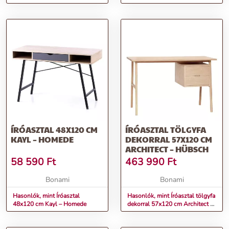
Plan – TemaHome
ÍRÓASZTAL 48X120 CM
ÍRÓASZTAL TÖLGYFA
KAYL – HOMEDE
DEKORRAL 57X120 CM
ARCHITECT – HÜBSCH
58 590
Ft
463 990
Ft
Bonami
Bonami
Hasonlók, mint Íróasztal
Hasonlók, mint Íróasztal tölgyfa
48x120 cm Kayl – Homede
dekorral 57x120 cm Architect –
Hübsch