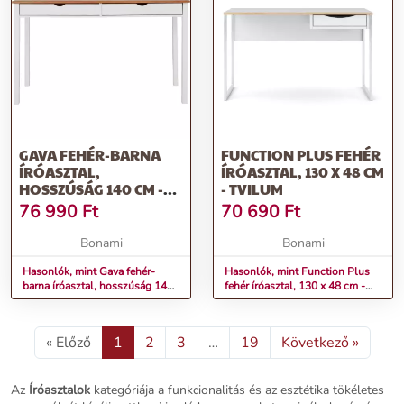
GAVA FEHÉR-BARNA
FUNCTION PLUS FEHÉR
ÍRÓASZTAL,
ÍRÓASZTAL, 130 X 48 CM
HOSSZÚSÁG 140 CM -
- TVILUM
STØRAA
76 990
Ft
70 690
Ft
Bonami
Bonami
Hasonlók, mint Gava fehér-
Hasonlók, mint Function Plus
barna íróasztal, hosszúság 140
fehér íróasztal, 130 x 48 cm -
cm - Støraa
Tvilum
« Előző
1
2
3
…
19
Következő »
Az
Íróasztalok
kategóriája a funkcionalitás és az esztétika tökéletes