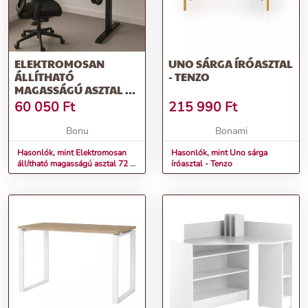
ELEKTROMOSAN
UNO SÁRGA ÍRÓASZTAL
ÁLLÍTHATÓ
- TENZO
MAGASSÁGÚ ASZTAL 72
- 117 CM - DIÓFA,
60 050
Ft
215 990
Ft
FEKETE SZÉLESSÉG: 60
CM | HOSSZA: 140 CM
Bonu
Bonami
Hasonlók, mint Elektromosan
Hasonlók, mint Uno sárga
állítható magasságú asztal 72 -
íróasztal - Tenzo
117 cm - diófa, fekete
Szélesség: 60 cm | Hossza: 140
cm