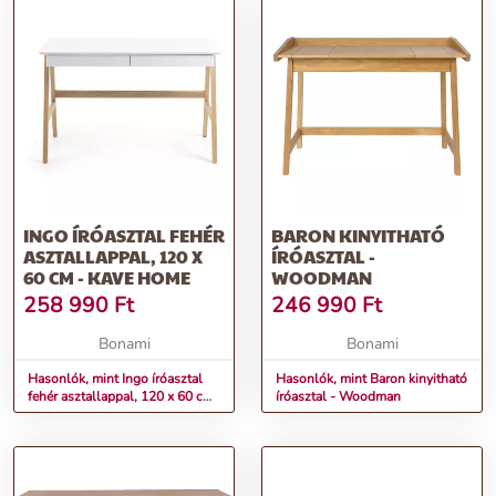
INGO ÍRÓASZTAL FEHÉR
BARON KINYITHATÓ
ASZTALLAPPAL, 120 X
ÍRÓASZTAL -
60 CM - KAVE HOME
WOODMAN
258 990
Ft
246 990
Ft
Bonami
Bonami
Hasonlók, mint Ingo íróasztal
Hasonlók, mint Baron kinyitható
fehér asztallappal, 120 x 60 cm
íróasztal - Woodman
- Kave Home