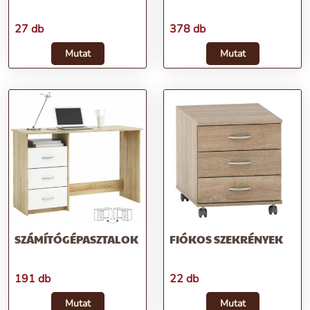
27 db
378 db
Mutat
Mutat
SZÁMÍTÓGÉPASZTALOK
FIÓKOS SZEKRÉNYEK
191 db
22 db
Mutat
Mutat