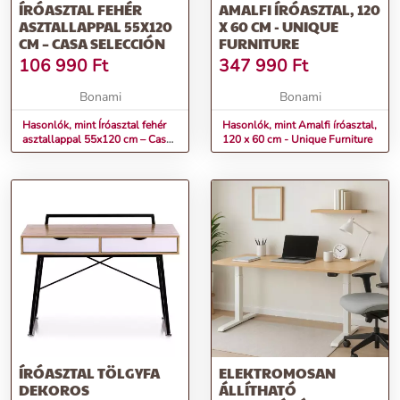
ÍRÓASZTAL FEHÉR
AMALFI ÍRÓASZTAL, 120
ASZTALLAPPAL 55X120
X 60 CM - UNIQUE
CM – CASA SELECCIÓN
FURNITURE
106 990
Ft
347 990
Ft
Bonami
Bonami
Hasonlók, mint Íróasztal fehér
Hasonlók, mint Amalfi íróasztal,
asztallappal 55x120 cm – Casa
120 x 60 cm - Unique Furniture
Selección
ÍRÓASZTAL TÖLGYFA
ELEKTROMOSAN
DEKOROS
ÁLLÍTHATÓ