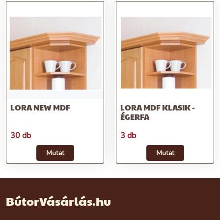
LORA NEW MDF
LORA MDF KLASIK -
ÉGERFA
30 db
3 db
Mutat
Mutat
BútorVásárlás.hu