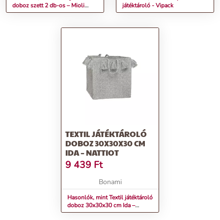
doboz szett 2 db-os – Mioli
játéktároló - Vipack
Decor
TEXTIL JÁTÉKTÁROLÓ
DOBOZ 30X30X30 CM
IDA – NATTIOT
9 439
Ft
Bonami
Hasonlók, mint Textil játéktároló
doboz 30x30x30 cm Ida –
Nattiot