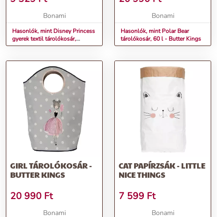
DOMOPAK
Bonami
Bonami
Hasonlók, mint Disney Princess
Hasonlók, mint Polar Bear
gyerek textil tárolókosár,
tárolókosár, 60 l - Butter Kings
magasság 45 cm - Domopak
GIRL TÁROLÓKOSÁR -
CAT PAPÍRZSÁK - LITTLE
BUTTER KINGS
NICE THINGS
20 990
Ft
7 599
Ft
Bonami
Bonami