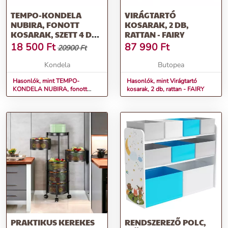
TEMPO-KONDELA
VIRÁGTARTÓ
NUBIRA, FONOTT
KOSARAK, 2 DB,
KOSARAK, SZETT 4 DB,
RATTAN - FAIRY
FEHÉR/SZÜRKE
18 500
Ft
87 990
Ft
20900 Ft
Kondela
Butopea
Hasonlók, mint TEMPO-
Hasonlók, mint Virágtartó
KONDELA NUBIRA, fonott
kosarak, 2 db, rattan - FAIRY
kosarak, szett 4 db, fehér/szürke
PRAKTIKUS KEREKES
RENDSZEREZŐ POLC,