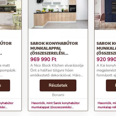
BÚTOR
SAROK KONYHABÚTOR
SAROK 
MUNKALAPPAL
MUNKALA
(ÖSSZESZERELÉSI
(ÖSSZESZ
ÉLKÜL)
SZOLGÁLTATÁS NÉLKÜL)
315–230 
969 990
Ft
920 99
–
170–290 CM NICO –
a matt
A Nico Block Kitchen elvarázsolja
A Kai kony
STOLKAR
 pompázik.
Önt a halifaxi tölgyre hűen
megjelenést
emlékeztető dekorációval. Három
formázott ajtókk
felső szekrényből, öt alsó
19 mm vastag
ált
k
szekrényből és egy magas
Részletek
fóliával be
lgyfa
szekrényből áll, amelybe egy
készülnek. 
+ 60 x 220
beépített sütő (59,5 cm) ...
Bonami
sima és csen
nyhabútor
Hasonlók, mint Sarok konyhabútor
Hasonlók, mi
lési
munkalappal (összeszerelési
munkalap nél
0–220 cm Kole
szolgáltatás nélkül) 170–290 cm Nico
nélkül) 315
– STOLKAR