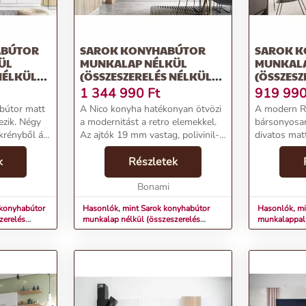
ABÚTOR
SAROK KONYHABÚTOR
SAROK 
ÜL
MUNKALAP NÉLKÜL
MUNKAL
NÉLKÜL)
(ÖSSZESZERELÉS NÉLKÜL)
(ÖSSZESZ
TOLKAR
180–300 CM NICO –
370 CM R
1 344 990
Ft
919 99
STOLKAR
bútor matt
A Nico konyha hatékonyan ötvözi
A modern R
ezik. Négy
a modernitást a retro elemekkel.
bársonyosan
krényből áll.
Az ajtók 19 mm vastag, polivinil-
divatos matt 
g
klorid fóliával bevont
ajtók 16 m
l készültek,
k
farostlemezből készülnek. A lágy
Részletek
farostlemez
néroknak
záródású vasalat biztosítja a sima
fóliával bev
és csendes...
Bonami
System rends
 konyhabútor
Hasonlók, mint Sarok konyhabútor
Hasonlók, mi
zerelés
munkalap nélkül (összeszerelés
munkalappal 
STOLKAR
nélkül) 180–300 cm Nico – STOLKAR
370 cm Row