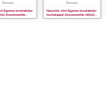
ú sütő (38 cm)
Bonami
csapódás nélkül, s...
Bonami
nt Egyenes konyhabútor
Hasonlók, mint Egyenes konyhabútor
kül (összeszerelés
munkalappal (összeszerelés nélkül)
 cm Aden – STOLKAR
260 cm Dahlia – STOLKAR