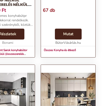
ERELÉS NÉLKÜL)
M AMITY –
0
Ft
67 db
lemes konyhabútpr
ekorral rendelkezik.
 szekrényből, köztük
tt, Franke márkájú
al ellátott
Részletek
Mutat
, öt alsó szekrényből
s szekrén...
Bonami
BútorVásárlás.hu
nt Sarok konyhabútor
Összes Konyha és étkező
kül (összeszerelés
270 cm Amity –