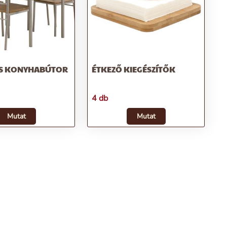
ÉS KONYHABÚTOR
ÉTKEZŐ KIEGÉSZÍTŐK
4 db
Mutat
Mutat