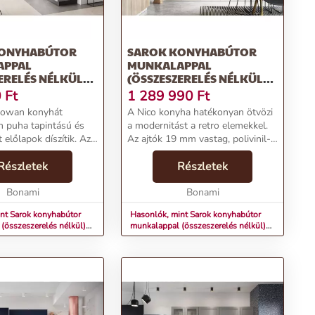
KONYHABÚTOR
SAROK KONYHABÚTOR
APPAL
MUNKALAPPAL
ERELÉS NÉLKÜL)
(ÖSSZESZERELÉS NÉLKÜL)
OWAN – STOLKAR
180–300 CM NICO –
0
Ft
1 289 990
Ft
STOLKAR
owan konyhát
A Nico konyha hatékonyan ötvözi
 puha tapintású és
a modernitást a retro elemekkel.
előlapok díszítik. Az
Az ajtók 19 mm vastag, polivinil-
m vastag
klorid fóliával bevont
ből készülnek, matt
Részletek
farostlemezből készülnek. A soft-
Részletek
onva. A Soft Closing
close záródás sima és csendes,
zerrel ellátott ...
Bonami
koppanás nélkü...
Bonami
nt Sarok konyhabútor
Hasonlók, mint Sarok konyhabútor
(összeszerelés nélkül)
munkalappal (összeszerelés nélkül)
an – STOLKAR
180–300 cm Nico – STOLKAR