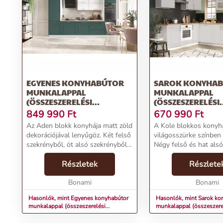
EGYENES KONYHABÚTOR
SAROK KONYHA
MUNKALAPPAL
MUNKALAPPAL
(ÖSSZESZERELÉSI
(ÖSSZESZERELÉSI
SZOLGÁLTATÁS NÉLKÜL)
SZOLGÁLTATÁS N
849 990
Ft
670 990
Ft
350 CM ADEN – STOLKAR
240–220 CM KOLE 
Az Aden blokk konyhája matt zöld
A Kole blokkos konyh
STOLKAR
dekorációjával lenyűgöz. Két felső
világosszürke színben
szekrényből, öt alsó szekrényből,
Négy felső és hat alsó
egy magas szekrényből áll, amely
szekrényből áll. A konyhához
mélyedéssel rendelkezik a
Részletek
tartozik még egy lamin
Részlete
beépített sütő (59,5 cm) és a
munkalap Arlington tö
mikrohull...
Bonami
színben, 60 x 200 cm 
Bonami
cm ...
Hasonlók, mint Egyenes konyhabútor
Hasonlók, mint Sarok ko
munkalappal (összeszerelési
munkalappal (összeszere
szolgáltatás nélkül) 350 cm Aden –
szolgáltatás nélkül) 24
STOLKAR
– STOLKAR