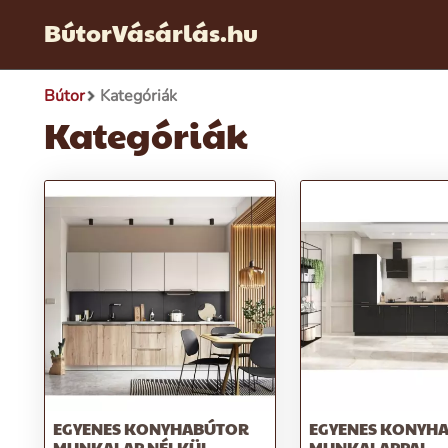
BútorVásárlás.hu
Bútor
Kategóriák
Kategóriák
EGYENES KONYHABÚTOR
EGYENES KONYH
MUNKALAP NÉLKÜL
MUNKALAPPAL