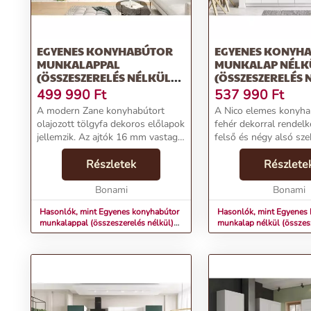
EGYENES KONYHABÚTOR
EGYENES KONYH
MUNKALAPPAL
MUNKALAP NÉLK
(ÖSSZESZERELÉS NÉLKÜL)
(ÖSSZESZERELÉS 
360 CM ZANE – STOLKAR
260 CM NICO – S
499 990
Ft
537 990
Ft
A modern Zane konyhabútort
A Nico elemes konyha
olajozott tölgyfa dekoros előlapok
fehér dekorral rendelk
jellemzik. Az ajtók 16 mm vastag
felső és négy alsó sze
melaminlemezből készülnek. A
Az ajtók 19 mm vasta
Soft Closing rendszerrel ellátott
Részletek
melaminfóliázott lapbó
Részlete
szerelvények biztosítják, hogy
és a Soft Closing zsa
csapódás n...
Bonami
köszönhetően...
Bonami
Hasonlók, mint Egyenes konyhabútor
Hasonlók, mint Egyenes
munkalappal (összeszerelés nélkül)
munkalap nélkül (összes
360 cm Zane – STOLKAR
nélkül) 260 cm Nico – 