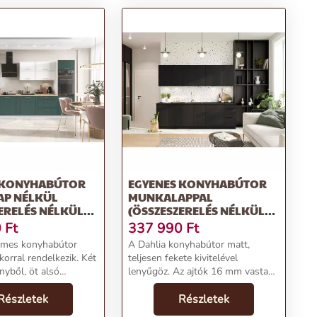
 KONYHABÚTOR
EGYENES KONYHABÚTOR
P NÉLKÜL
MUNKALAPPAL
ERELÉS NÉLKÜL)
(ÖSSZESZERELÉS NÉLKÜL)
DEN – STOLKAR
260 CM DAHLIA – STOLKAR
0
Ft
337 990
Ft
A Dahlia konyhabútor matt,
orral rendelkezik. Két
teljesen fekete kivitelével
nyből, öt alsó
lenyűgöz. Az ajtók 16 mm vastag
, egy magas
melaminlemezből készülnek. A
 áll, amelyben
Részletek
Soft Closing rendszerrel ellátott
Részletek
sütő (59,5 cm) és
szerelvények biztosítják, hogy