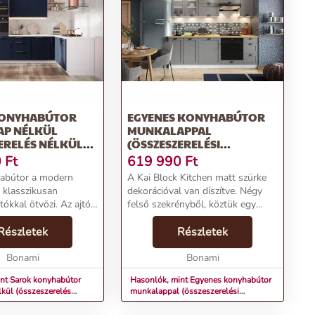
KONYHABÚTOR
EGYENES KONYHABÚTOR
P NÉLKÜL
MUNKALAPPAL
ERELÉS NÉLKÜL)
(ÖSSZESZERELÉSI
CM KAI – STOLKAR
SZOLGÁLTATÁS NÉLKÜL)
0
Ft
619 990
Ft
240 CM KAI – STOLKAR
habútor a modern
A Kai Block Kitchen matt szürke
 klasszikusan
dekorációval van díszítve. Négy
al ötvözi. Az ajtók
felső szekrényből, köztük egy
, polivinil-klorid
motorháztetőszekrényből és négy
vont farostlemezből
Részletek
alsó szekrényből áll. A konyhához
Részletek
A soft-close záródás
tartozik még egy 60 x 240 cm-es
des, ...
Bonami
laminál...
Bonami
nt Sarok konyhabútor
Hasonlók, mint Egyenes konyhabútor
kül (összeszerelés
munkalappal (összeszerelési
–230 cm Kai – STOLKAR
szolgáltatás nélkül) 240 cm Kai –
STOLKAR