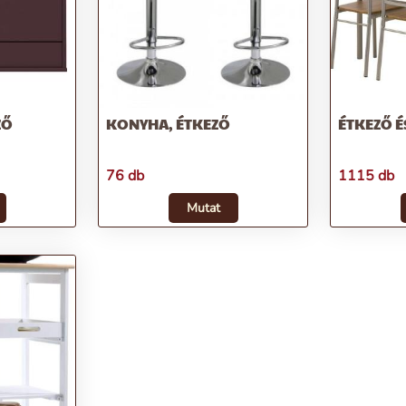
ZŐ
KONYHA, ÉTKEZŐ
ÉTKEZŐ 
76 db
1115 db
Mutat