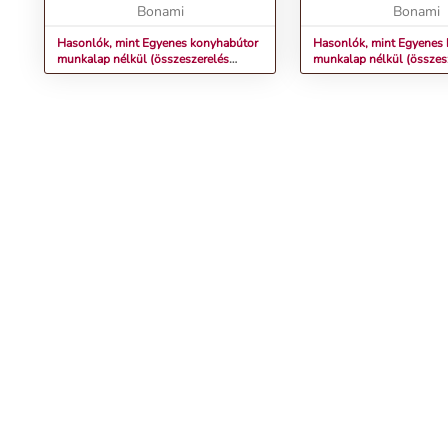
biztosítják, ho...
Bonami
simán és halka...
Bonami
Hasonlók, mint Egyenes konyhabútor
Hasonlók, mint Egyenes
munkalap nélkül (összeszerelés
munkalap nélkül (összes
nélkül) 280 cm Zane – STOLKAR
nélkül) 240 cm Jolie – 