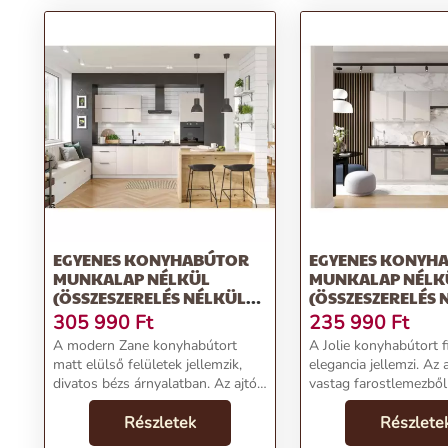
EGYENES KONYHABÚTOR
EGYENES KONYH
MUNKALAP NÉLKÜL
MUNKALAP NÉLK
(ÖSSZESZERELÉS NÉLKÜL)
(ÖSSZESZERELÉS 
280 CM ZANE – STOLKAR
240 CM JOLIE – S
305 990
Ft
235 990
Ft
A modern Zane konyhabútort
A Jolie konyhabútort 
matt elülső felületek jellemzik,
elegancia jellemzi. Az ajtók 16 mm
divatos bézs árnyalatban. Az ajtók
vastag farostlemezből
16 mm vastag melaminlemezből
matt fóliával borítva. 
készülnek. A Soft Closing
Részletek
Closing rendszerrel ell
Részlete
rendszerrel ellátott szerelvények
szerelvények biztosítj