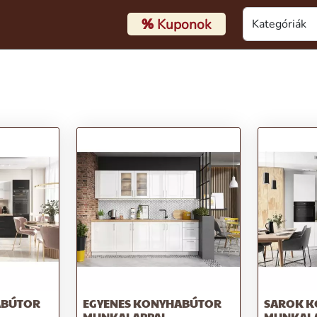
%
Kuponok
ABÚTOR
EGYENES KONYHABÚTOR
SAROK 
MUNKALAPPAL
MUNKALA