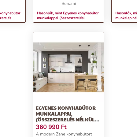
Arlington tölgyfa lamin...
Bonami
mikrohullám
számá...
 konyhabútor
Hasonlók, mint Egyenes konyhabútor
Hasonlók, mi
zerelés
munkalappal (összeszerelési
munkalap nél
STOLKAR
szolgáltatás nélkül) 260 cm Nico –
nélkül) 350
STOLKAR
EGYENES KONYHABÚTOR
MUNKALAPPAL
(ÖSSZESZERELÉS NÉLKÜL)
280 CM ZANE – STOLKAR
360 990
Ft
A modern Zane konyhabútort