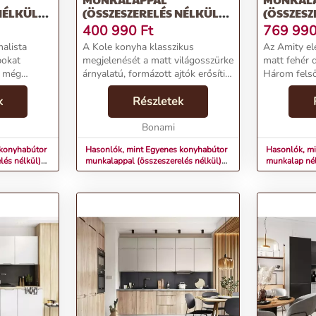
NÉLKÜL)
(ÖSSZESZERELÉS NÉLKÜL)
(ÖSSZESZ
TOLKAR
260 CM KOLE – STOLKAR
210–270 C
400 990
Ft
769 99
STOLKAR
alista
A Kole konyha klasszikus
Az Amity e
pokat
megjelenését a matt világosszürke
matt fehér d
k még
árnyalatú, formázott ajtók erősítik.
Három felső
Az ajtók 16 mm vastag
egy beépíte
 készülnek,
k
farostlemezből készülnek, matt
Részletek
páraelszívóv
liával
polivinil-klorid fóliával bevonva. A
szekrényből
soft-close zá...
Bonami
és egy maga
 konyhabútor
Hasonlók, mint Egyenes konyhabútor
Hasonlók, mi
lés nélkül)
munkalappal (összeszerelés nélkül)
munkalap nél
R
260 cm Kole – STOLKAR
nélkül) 210–
STOLKAR