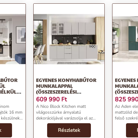
ABÚTOR
EGYENES KONYHABÚTOR
EGYENES
ÜL
MUNKALAPPAL
MUNKALA
NÉLKÜL)
(ÖSSZESZERELÉSI
(ÖSSZESZ
TOLKAR
SZOLGÁLTATÁS NÉLKÜL)
350 CM A
609 990
Ft
825 99
260 CM NICO – STOLKAR
finom
A Nico Block Kitchen matt
Az Aden elemes konyhabútor
világosszürke árnyalatú
mattzöld dek
 készülnek,
dekorációjával varázsolja el az
felső szekré
A Soft
embert. Négy felső és négy alsó
szekrényből
átott
k
szekrényből áll. A konyhához
Részletek
szekrényből
ák, hogy
tartozik egy 60 x 260 cm méretű,
beépíthető 