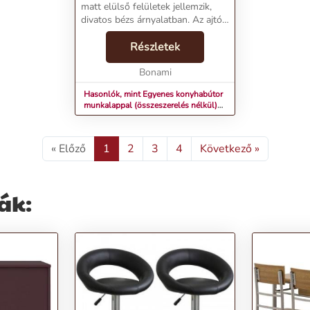
matt elülső felületek jellemzik,
divatos bézs árnyalatban. Az ajtók
16 mm vastag melaminlemezből
készülnek. A Soft Closing
Részletek
rendszerrel ellátott szerelvények
biztosítják, ho...
Bonami
Hasonlók, mint Egyenes konyhabútor
munkalappal (összeszerelés nélkül)
280 cm Zane – STOLKAR
« Előző
1
2
3
4
Következő »
ák: