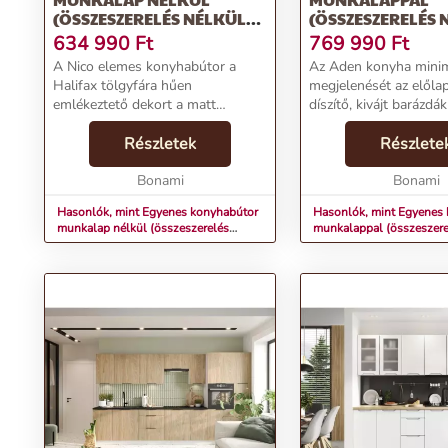
(ÖSSZESZERELÉS NÉLKÜL)
(ÖSSZESZERELÉS 
300 CM NICO – STOLKAR
350 CM ADEN – S
634 990
Ft
769 990
Ft
A Nico elemes konyhabútor a
Az Aden konyha minim
Halifax tölgyfára hűen
megjelenését az előla
emlékeztető dekort a matt
díszítő, kivájt barázdá
világosszürke színnel ötvözi. Öt
jobban felerősítik. Az ajtók 16 mm
felső és öt alsó szekrényből áll.
Részletek
vastag farostlemezből
Részlete
Az ajtók 19 mm vastag
matt polivinil-klorid fó
melaminfóliázott lapból
Bonami
bevonva. A soft-c...
Bonami
készültek...
Hasonlók, mint Egyenes konyhabútor
Hasonlók, mint Egyenes
munkalap nélkül (összeszerelés
munkalappal (összeszere
nélkül) 300 cm Nico – STOLKAR
350 cm Aden – STOLKA