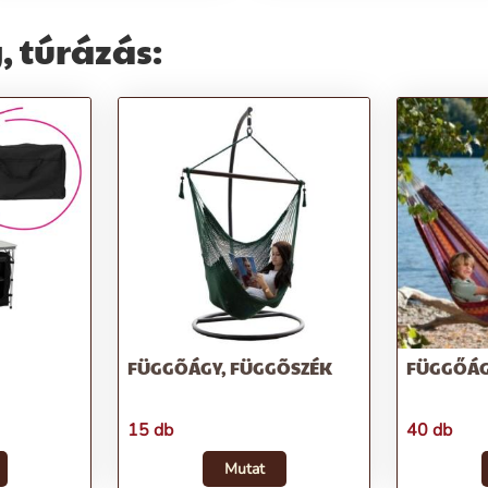
 túrázás:
FÜGGÕÁGY, FÜGGÕSZÉK
FÜGGŐÁGY
15 db
40 db
Mutat