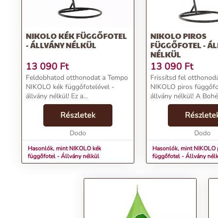
NIKOLO KÉK FÜGGŐFOTEL
NIKOLO PIROS
- ÁLLVÁNY NÉLKÜL
FÜGGŐFOTEL - Á
NÉLKÜL
13 090
Ft
13 090
Ft
Feldobhatod otthonodat a Tempo
Frissítsd fel otthono
NIKOLO kék függőfotelével -
NIKOLO piros függőfo
állvány nélkül! Ez a
állvány nélkül! A Boh
Modern/Minimál stílusú
kiválóan illő függőfote
függőfotel tökéletes választás, ha
Részletek
mintázata és kényelm
Részlete
kényelemre és stílusra vágysz. A
megnyerővé teszi bárm
Kék színű, csíkos mintával el...
Dodo
A piros...
Dodo
Hasonlók, mint NIKOLO kék
Hasonlók, mint NIKOLO 
függőfotel - Állvány nélkül
függőfotel - Állvány nél