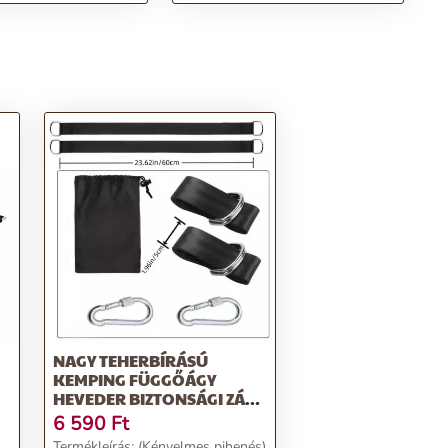
NAGY TEHERBÍRÁSÚ
KEMPING FÜGGŐÁGY
HEVEDER BIZTONSÁGI ZÁR
CSATTAL ÉS
6 590
Ft
HORDTASAKKAL
Termékleírás: (Kényelmes pihenés)