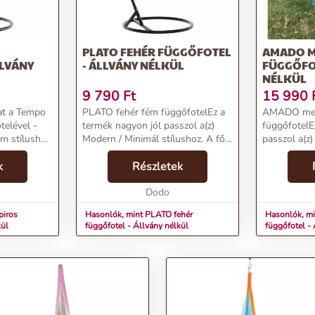
PLATO FEHÉR FÜGGŐFOTEL
AMADO 
LLVÁNY
- ÁLLVÁNY NÉLKÜL
FÜGGŐFOT
NÉLKÜL
9 790
Ft
15 990
dat a Tempo
PLATO fehér fém függőfotelEz a
AMADO men
telével -
termék nagyon jól passzol a(z)
függőfotelE
ém stílushoz
Modern / Minimál stílushoz. A fő
passzol a(z
l színe,
színe a(z) Fehér és a legfőbb
stílushoz. A
e egyaránt
k
alapanyaga a(z) Fém. Mintáját
Részletek
a legfőbb a
ely térben.
tekintve Egyszínű, a felülete
Mintáját tek
Szögletes....
Dodo
felülete Kere
piros
Hasonlók, mint PLATO fehér
Hasonlók, m
kül
függőfotel - Állvány nélkül
függőfotel - 