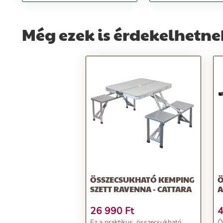
Még ezek is érdekelhetne
ÖSSZECSUKHATÓ KEMPING
Ö
SZETT RAVENNA - CATTARA
A
26 990
Ft
4
Ez a praktikus, összecsukható
Ö