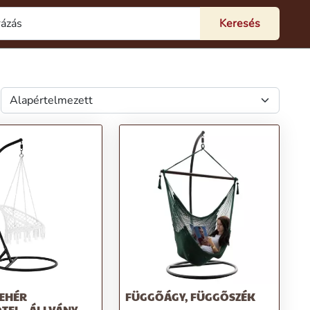
EHÉR
FÜGGÕÁGY, FÜGGÕSZÉK
EL - ÁLLVÁNY