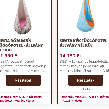
IESTA RÓZSASZÍN
SIESTA KÉK FÜGGŐFOTEL 
ÜGGŐFOTEL - ÁLLVÁNY
ÁLLVÁNY NÉLKÜL
ÉLKÜL
1 990
Ft
14 190
Ft
IESTA rózsaszín pamut
SIESTA kék pamut függőfotelEz
üggőfotelEz a termék nagyon jól
termék nagyon jól passzol a(z)
asszol a(z) Modern / Minimál
Modern / Minimál stílushoz. A fő
tílushoz. A fő színe a(z)
színe a(z) Kék és a legfőbb
ózsaszín és a legfőbb
Részletek
alapanyaga a(z) Pamut. Mintáját
Részletek
lapanyaga a(z) Pamut. Mintáját
tekintve Egyszínű, a felülete
kintve Grafikával díszített, a...
Dodo
Szögletes....
Dodo
asonlók, mint SIESTA rózsaszín
Hasonlók, mint SIESTA kék függőfot
üggőfotel - Állvány nélkül
- Állvány nélkül