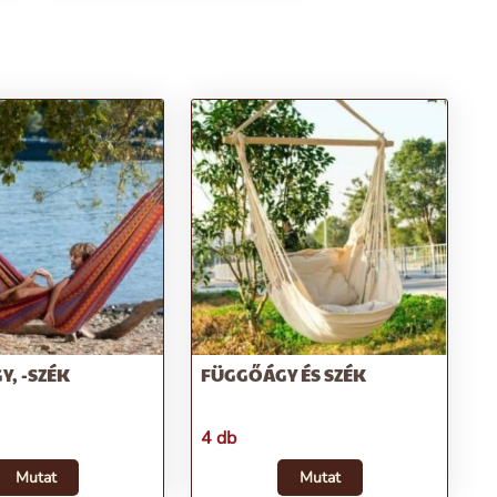
, -SZÉK
FÜGGŐÁGY ÉS SZÉK
4 db
Mutat
Mutat