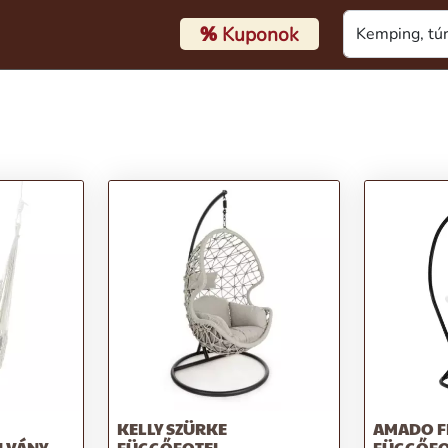
%
Kuponok
KELLY SZÜRKE
AMADO F
LLVÁNY
FÜGGŐFOTEL
FÜGGŐFOT