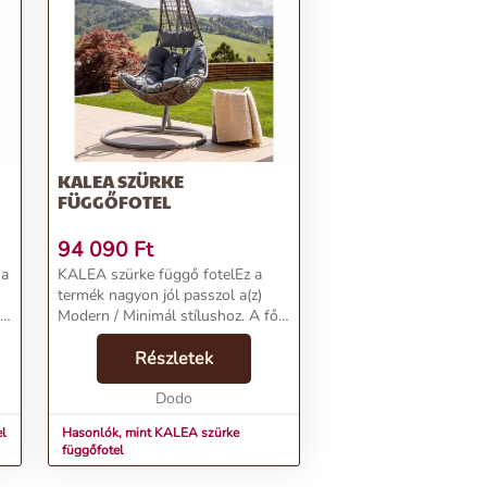
-
KALEA SZÜRKE
FÜGGŐFOTEL
94 090
Ft
 a
KALEA szürke függő fotelEz a
termék nagyon jól passzol a(z)
Modern / Minimál stílushoz. A fő
színe a(z) Szürke és a legfőbb
alapanyaga a(z) szövet. Mintáját
Részletek
tekintve Famintás, a felülete
Szögletes....
Dodo
el
Hasonlók, mint KALEA szürke
függőfotel