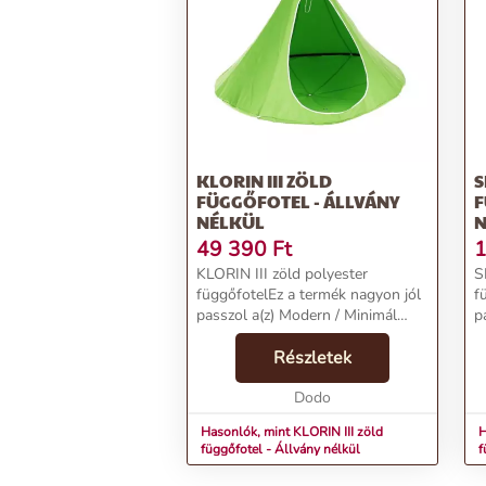
KLORIN III ZÖLD
S
FÜGGŐFOTEL - ÁLLVÁNY
F
NÉLKÜL
N
49 390
Ft
1
KLORIN III zöld polyester
S
függőfotelEz a termék nagyon jól
f
passzol a(z) Modern / Minimál
p
stílushoz. A fő színe a(z) Zöld és a
s
legfőbb alapanyaga a(z) Polyester.
Részletek
R
Mintáját tekintve Egyszínű, a
a
felülete ...
Dodo
te
Hasonlók, mint KLORIN III zöld
H
függőfotel - Állvány nélkül
f