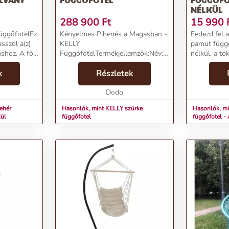
NÉLKÜL
288 900
Ft
15 990
üggőfotelEz
Kényelmes Pihenés a Magasban -
Fedezd fel
sszol a(z)
KELLY
pamut függő
ushoz. A fő
FüggőfotelTermékjellemzők:Név:
nélkül, a tö
legfőbb
KELLY szürke függőfotelÁr:
Modern / Mi
. Mintáját
k
394900 FtMárka:
Részletek
kedvelőinek.
lülete
BizzottoKategória: Függőágy,
egyszínű p
függőszékTömeg: 27000 gSzín:
Dodo
függőfotel 
SzürkeSzállítási díj: 3990 FtEl...
kényelmév...
ehér
Hasonlók, mint KELLY szürke
Hasonlók, m
kül
függőfotel
függőfotel - 