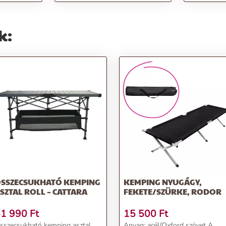
k:
SSZECSUKHATÓ KEMPING
KEMPING NYUGÁGY,
SZTAL ROLL – CATTARA
FEKETE/SZÜRKE, RODOR
1 990
Ft
15 500
Ft
sszecsukható kemping asztal
Anyag: acél/Oxford szövet A