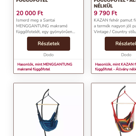
NÉLKÜL
20 000
Ft
9 790
Ft
Ismerd meg a Santai
KAZAN fehér pamut f
MENGGANTUNG makramé
a termék nagyon jól pa
függőfotelét, egy gyönyörűen
Vintage / Country stíl
kézzel készített, fehér függő fotel,
színe a(z) Fehér és a 
amely tökéletes hely a pihenésre
Részletek
alapanyaga a(z) Pamut
Részlete
és relaxálásra. A termék
tekintve Egyszínű, a fe
bemutatkozása a
Dodo
Szögletes....
Dodo
következőképpen néz ...
Hasonlók, mint MENGGANTUNG
Hasonlók, mint KAZAN f
makramé függőfotel
függőfotel - Állvány nél