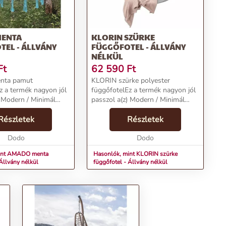
MENTA
KLORIN SZÜRKE
EL - ÁLLVÁNY
FÜGGŐFOTEL - ÁLLVÁNY
NÉLKÜL
Ft
62 590
Ft
ta pamut
KLORIN szürke polyester
z a termék nagyon jól
függőfotelEz a termék nagyon jól
) Modern / Minimál
passzol a(z) Modern / Minimál
 fő színe a(z) Menta és
stílushoz. A fő színe a(z) Szürke és
lapanyaga a(z) Pamut.
Részletek
a legfőbb alapanyaga a(z)
Részletek
intve Egyszínű, a
Polyester. Mintáját tekintve
k....
Dodo
Egyszínű, a felülete ...
Dodo
int AMADO menta
Hasonlók, mint KLORIN szürke
Állvány nélkül
függőfotel - Állvány nélkül