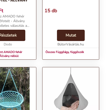
Ft
15 db
 az AMADO fehér
fotelt - Állvány
kéletes választás a
nimál stílus
 A fehér színű,
Részletek
Mutat
amut anyagú
kerek formájával és
Dodo
BútorVásárlás.hu
int AMADO fehér
Összes Függõágy, függõszék
Állvány nélkül