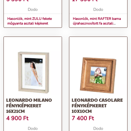
Dodo
Dodo
Hasonlók, mint ZULU fekete
Hasonlók, mint RAFTER barna
műgyanta asztali képkeret
újrahasznosított fa asztali
képkeret
LEONARDO MILANO
LEONARDO CASOLARE
FÉNYKÉPKERET
FÉNYKÉPKERET
16X21CM
10X10CM
4 900
Ft
7 400
Ft
Dodo
Dodo