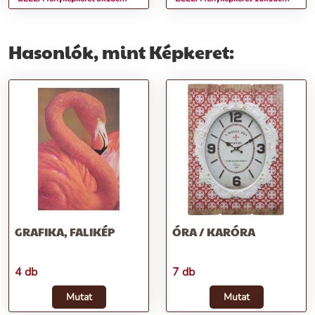
Hasonlók, mint Képkeret:
GRAFIKA, FALIKÉP
ÓRA / KARÓRA
4 db
7 db
Mutat
Mutat