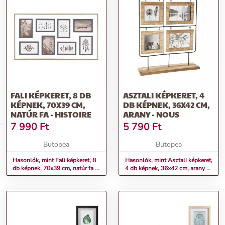
FALI KÉPKERET, 8 DB
ASZTALI KÉPKERET, 4
KÉPNEK, 70X39 CM,
DB KÉPNEK, 36X42 CM,
NATÚR FA - HISTOIRE
ARANY - NOUS
7 990
Ft
5 790
Ft
Butopea
Butopea
Hasonlók, mint Fali képkeret, 8
Hasonlók, mint Asztali képkeret,
db képnek, 70x39 cm, natúr fa -
4 db képnek, 36x42 cm, arany -
HISTOIRE
NOUS