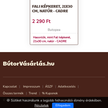
FALI KÉPKERET, 21X30
CM, NATÚR - CADRE
2 290
Ft
Butopea
Hasonlók, mint Fali képkeret,
21x30 cm, natúr - CADRE
BútorVásárlás.hu
Kapcsolat
Impresszum
ÁSZF
Adatkezelés
Összes termék
Trend
% Kuponok
© 2026 BútorVásárlás.hu
🍪 Sütiket használunk a legjobb felhasználói élmény érdekében.
Részletek
Elfogadom