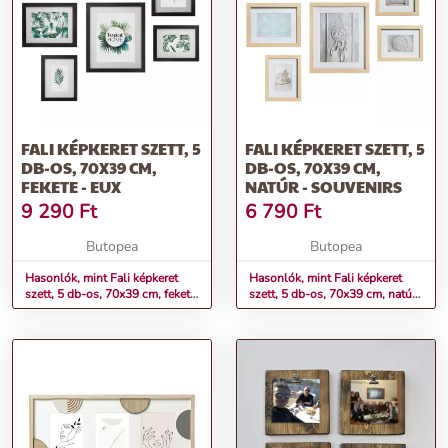
FALI KÉPKERET SZETT, 5
FALI KÉPKERET SZETT, 5
DB-OS, 70X39 CM,
DB-OS, 70X39 CM,
FEKETE - EUX
NATÚR - SOUVENIRS
9 290
Ft
6 790
Ft
Butopea
Butopea
Hasonlók, mint Fali képkeret
Hasonlók, mint Fali képkeret
szett, 5 db-os, 70x39 cm, fekete
szett, 5 db-os, 70x39 cm, natúr
- EUX
- SOUVENIRS