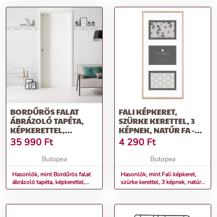
BORDŰRÖS FALAT
FALI KÉPKERET,
ÁBRÁZOLÓ TAPÉTA,
SZÜRKE KERETTEL, 3
KÉPKERETTEL,
KÉPNEK, NATÚR FA -
100X250 CM, FEHÉR -
HISTOIRE
35 990
Ft
4 290
Ft
HAUSSMAN
Butopea
Butopea
Hasonlók, mint Bordűrös falat
Hasonlók, mint Fali képkeret,
ábrázoló tapéta, képkerettel,
szürke kerettel, 3 képnek, natúr
100x250 cm, fehér -
fa - HISTOIRE
HAUSSMAN