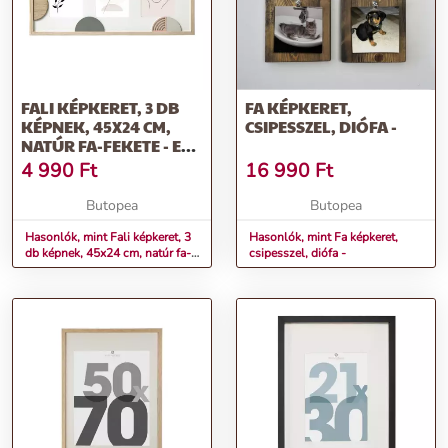
FALI KÉPKERET, 3 DB
FA KÉPKERET,
KÉPNEK, 45X24 CM,
CSIPESSZEL, DIÓFA -
NATÚR FA-FEKETE - EN
RANG
4 990
Ft
16 990
Ft
Butopea
Butopea
Hasonlók, mint Fali képkeret, 3
Hasonlók, mint Fa képkeret,
db képnek, 45x24 cm, natúr fa-
csipesszel, diófa -
fekete - EN RANG