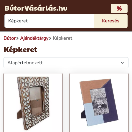
BútorVásárlás.hu
%
Bútor
Ajándéktárgy
Képkeret
Képkeret