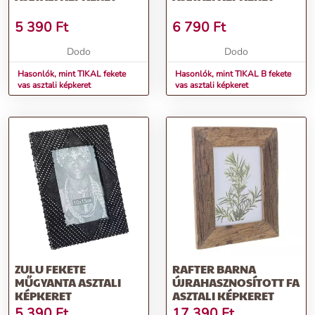
5 390
Ft
6 790
Ft
Dodo
Dodo
Hasonlók, mint TIKAL fekete
Hasonlók, mint TIKAL B fekete
vas asztali képkeret
vas asztali képkeret
ZULU FEKETE
RAFTER BARNA
MŰGYANTA ASZTALI
ÚJRAHASZNOSÍTOTT FA
KÉPKERET
ASZTALI KÉPKERET
5 390
Ft
17 390
Ft