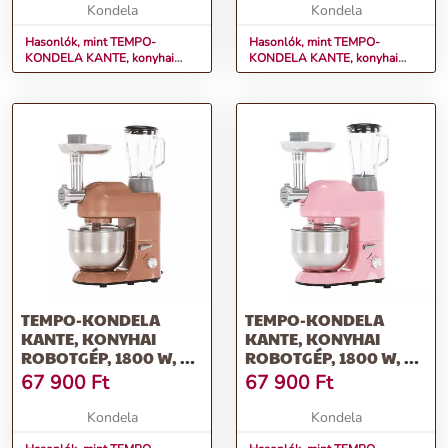
Kondela
Kondela
Hasonlók, mint TEMPO-
Hasonlók, mint TEMPO-
KONDELA KANTE, konyhai
KONDELA KANTE, konyhai
robotgép, 1800 W, 5 l, fényes
robotgép, 1800 W, 5 l,
fehér/króm
vanília/króm
TEMPO-KONDELA
TEMPO-KONDELA
KANTE, KONYHAI
KANTE, KONYHAI
ROBOTGÉP, 1800 W, 5
ROBOTGÉP, 1800 W, 5
L, ROSE-GOLD
L, RÓZSASZÍN/KRÓM
67 900
Ft
67 900
Ft
ARANY/KRÓM
Kondela
Kondela