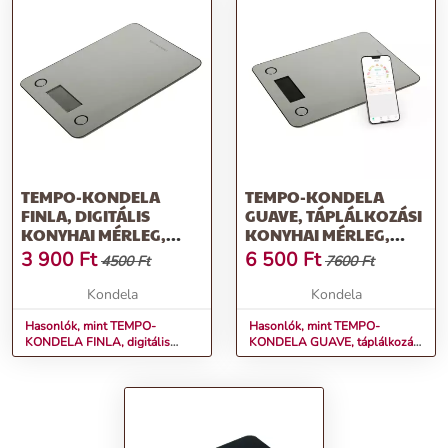
TEMPO-KONDELA
TEMPO-KONDELA
FINLA, DIGITÁLIS
GUAVE, TÁPLÁLKOZÁSI
KONYHAI MÉRLEG,
KONYHAI MÉRLEG,
EZÜST, ROZSDAMENTES
ROZSDAMENTES ACÉL
3 900
Ft
6 500
Ft
4500 Ft
7600 Ft
ACÉL
Kondela
Kondela
Hasonlók, mint TEMPO-
Hasonlók, mint TEMPO-
KONDELA FINLA, digitális
KONDELA GUAVE, táplálkozási
konyhai mérleg, ezüst,
konyhai mérleg, rozsdamentes
rozsdamentes acél
acél