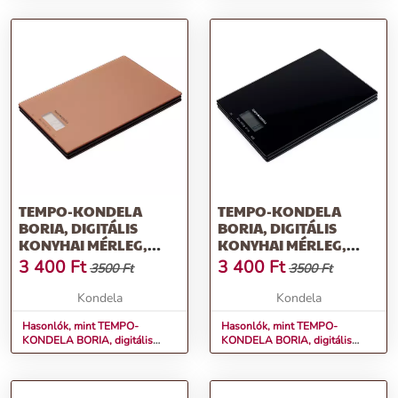
TEMPO-KONDELA
TEMPO-KONDELA
BORIA, DIGITÁLIS
BORIA, DIGITÁLIS
KONYHAI MÉRLEG,
KONYHAI MÉRLEG,
ROSE GOLD
FEKETE
3 400
Ft
3 400
Ft
3500 Ft
3500 Ft
Kondela
Kondela
Hasonlók, mint TEMPO-
Hasonlók, mint TEMPO-
KONDELA BORIA, digitális
KONDELA BORIA, digitális
konyhai mérleg, rose gold
konyhai mérleg, fekete