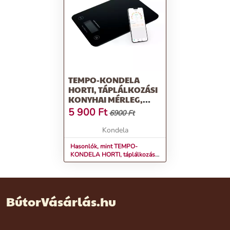
TEMPO-KONDELA
HORTI, TÁPLÁLKOZÁSI
KONYHAI MÉRLEG,
FEKETE, ÜVEG
5 900
Ft
6900 Ft
Kondela
Hasonlók, mint TEMPO-
KONDELA HORTI, táplálkozási
konyhai mérleg, fekete, üveg
BútorVásárlás.hu