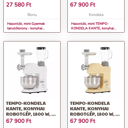
SEGÉDESZKÖZ 3
L, PIROS/KRÓM
27 580
Ft
67 900
Ft
FOKOZATÚ
MAGASSÁGÁLLÍTÁSSAL
Bonu
Kondela
Hasonlók, mint Gyermek
Hasonlók, mint TEMPO-
tanulótorony - konyhai
KONDELA KANTE, konyhai
segédeszköz 3 fokozatú
robotgép, 1800 W, 5 l,
magasságállítással
piros/króm
TEMPO-KONDELA
TEMPO-KONDELA
KANTE, KONYHAI
KANTE, KONYHAI
ROBOTGÉP, 1800 W, 5
ROBOTGÉP, 1800 W, 5
L, FÉNYES
L, VANÍLIA/KRÓM
67 900
Ft
67 900
Ft
FEHÉR/KRÓM