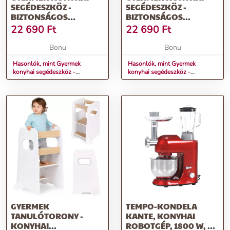
SEGÉDESZKÖZ -
SEGÉDESZKÖZ -
BIZTONSÁGOS
BIZTONSÁGOS
TANULÓTORONY
TANULÓTORONY
22 690
Ft
22 690
Ft
ÁLLÍTHATÓ
ÁLLÍTHATÓ
MAGASSÁGGAL
MAGASSÁGGAL PES
Bonu
Bonu
MEDVEĎ
Hasonlók, mint Gyermek
Hasonlók, mint Gyermek
konyhai segédeszköz -
konyhai segédeszköz -
biztonságos tanulótorony
biztonságos tanulótorony
állítható magassággal medveď
állítható magassággal pes
GYERMEK
TEMPO-KONDELA
TANULÓTORONY -
KANTE, KONYHAI
KONYHAI
ROBOTGÉP, 1800 W, 5