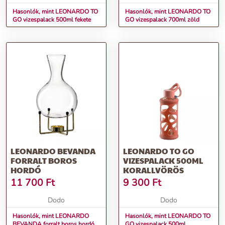
Hasonlók, mint LEONARDO TO
Hasonlók, mint LEONARDO TO
GO vizespalack 500ml fekete
GO vizespalack 700ml zöld
LEONARDO BEVANDA
LEONARDO TO GO
FORRALT BOROS
VIZESPALACK 500ML
HORDÓ
KORALLVÖRÖS
11 700
Ft
9 300
Ft
Dodo
Dodo
Hasonlók, mint LEONARDO
Hasonlók, mint LEONARDO TO
BEVANDA forralt boros hordó
GO vizespalack 500ml