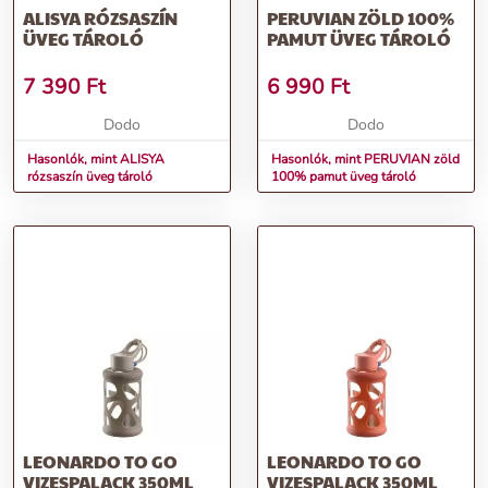
ALISYA RÓZSASZÍN
PERUVIAN ZÖLD 100%
ÜVEG TÁROLÓ
PAMUT ÜVEG TÁROLÓ
7 390
Ft
6 990
Ft
Dodo
Dodo
Hasonlók, mint ALISYA
Hasonlók, mint PERUVIAN zöld
rózsaszín üveg tároló
100% pamut üveg tároló
LEONARDO TO GO
LEONARDO TO GO
VIZESPALACK 350ML
VIZESPALACK 350ML