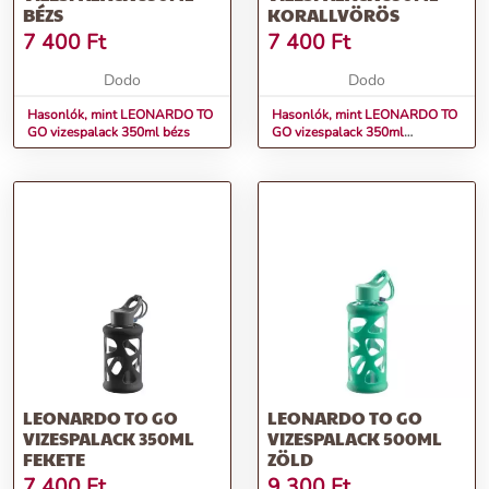
BÉZS
KORALLVÖRÖS
7 400
Ft
7 400
Ft
Dodo
Dodo
Hasonlók, mint LEONARDO TO
Hasonlók, mint LEONARDO TO
GO vizespalack 350ml bézs
GO vizespalack 350ml
korallvörös
LEONARDO TO GO
LEONARDO TO GO
VIZESPALACK 350ML
VIZESPALACK 500ML
FEKETE
ZÖLD
7 400
Ft
9 300
Ft