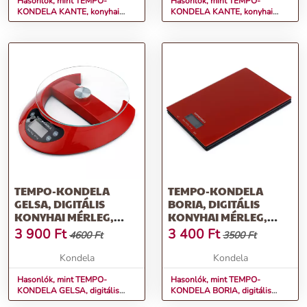
Hasonlók, mint TEMPO-
Hasonlók, mint TEMPO-
KONDELA KANTE, konyhai
KONDELA KANTE, konyhai
robotgép, 1800 W, 5 l, rose-
robotgép, 1800 W, 5 l,
gold arany/króm
rózsaszín/króm
TEMPO-KONDELA
TEMPO-KONDELA
GELSA, DIGITÁLIS
BORIA, DIGITÁLIS
KONYHAI MÉRLEG,
KONYHAI MÉRLEG,
PIROS
PIROS
3 900
Ft
3 400
Ft
4600 Ft
3500 Ft
Kondela
Kondela
Hasonlók, mint TEMPO-
Hasonlók, mint TEMPO-
KONDELA GELSA, digitális
KONDELA BORIA, digitális
konyhai mérleg, piros
konyhai mérleg, piros