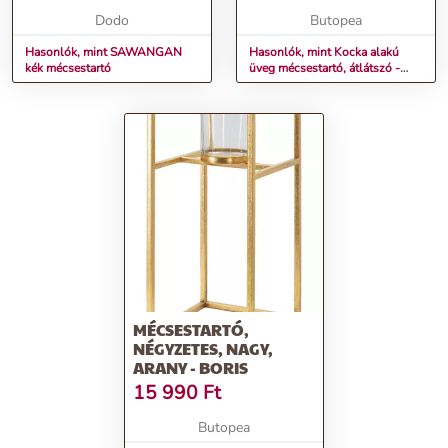
Dodo
Butopea
Hasonlók, mint SAWANGAN
Hasonlók, mint Kocka alakú
kék mécsestartó
üveg mécsestartó, átlátszó -
ICEBERG
MÉCSESTARTÓ,
NÉGYZETES, NAGY,
ARANY - BORIS
15 990
Ft
Butopea