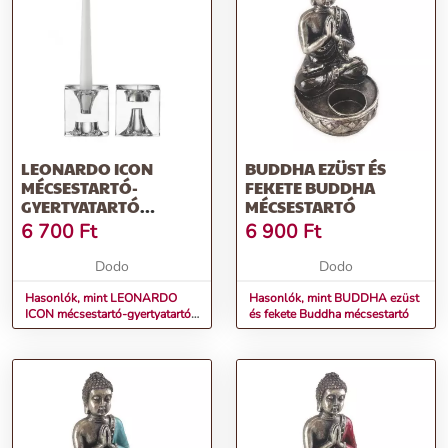
LEONARDO ICON
BUDDHA EZÜST ÉS
MÉCSESTARTÓ-
FEKETE BUDDHA
GYERTYATARTÓ
MÉCSESTARTÓ
8X8X8XCM
6 700
Ft
6 900
Ft
Dodo
Dodo
Hasonlók, mint LEONARDO
Hasonlók, mint BUDDHA ezüst
ICON mécsestartó-gyertyatartó
és fekete Buddha mécsestartó
8x8x8xcm