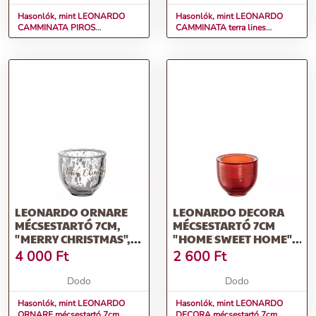
Hasonlók, mint LEONARDO
Hasonlók, mint LEONARDO
CAMMINATA PIROS
CAMMINATA terra lines
mécsestartó 9cm
mécsestartó 9cm
LEONARDO ORNARE
LEONARDO DECORA
MÉCSESTARTÓ 7CM,
MÉCSESTARTÓ 7CM
"MERRY CHRISTMAS",
"HOME SWEET HOME",
FEHÉR
PIROS
4 000
Ft
2 600
Ft
Dodo
Dodo
Hasonlók, mint LEONARDO
Hasonlók, mint LEONARDO
ORNARE mécsestartó 7cm,
DECORA mécsestartó 7cm