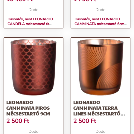
Dodo
Dodo
Hasonlók, mint LEONARDO
Hasonlók, mint LEONARDO
CANDELA mécsestartó fa
CAMMINATA mécsestartó 6cm,
alapon 8cm
piros
LEONARDO
LEONARDO
CAMMINATA PIROS
CAMMINATA TERRA
MÉCSESTARTÓ 9CM
LINES MÉCSESTARTÓ
9CM
2 500
Ft
2 500
Ft
Dodo
Dodo