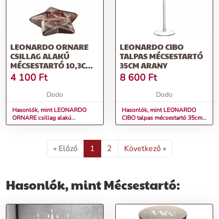
LEONARDO ORNARE
LEONARDO CIBO
CSILLAG ALAKÚ
TALPAS MÉCSESTARTÓ
MÉCSESTARTÓ 10,3CM,
35CM ARANY
PEZSGŐSZÍN
4 100
Ft
8 600
Ft
Dodo
Dodo
Hasonlók, mint LEONARDO
Hasonlók, mint LEONARDO
ORNARE csillag alakú
CIBO talpas mécsestartó 35cm
mécsestartó 10,3cm,
arany
pezsgőszín
« Előző
1
2
Következő »
Hasonlók, mint Mécsestartó: