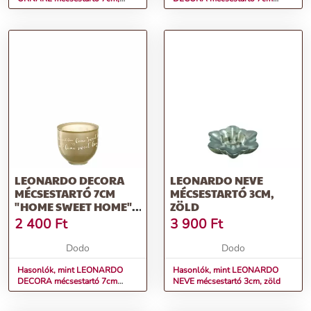
"merry christmas", fehér
"home sweet home", piros
LEONARDO DECORA
LEONARDO NEVE
MÉCSESTARTÓ 7CM
MÉCSESTARTÓ 3CM,
"HOME SWEET HOME",
ZÖLD
ARANY
2 400
Ft
3 900
Ft
Dodo
Dodo
Hasonlók, mint LEONARDO
Hasonlók, mint LEONARDO
DECORA mécsestartó 7cm
NEVE mécsestartó 3cm, zöld
"home sweet home", arany