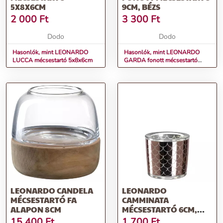
5X8X6CM
9CM, BÉZS
2 000
Ft
3 300
Ft
Dodo
Dodo
Hasonlók, mint LEONARDO
Hasonlók, mint LEONARDO
LUCCA mécsestartó 5x8x6cm
GARDA fonott mécsestartó
9cm, bézs
LEONARDO CANDELA
LEONARDO
MÉCSESTARTÓ FA
CAMMINATA
ALAPON 8CM
MÉCSESTARTÓ 6CM,
PIROS
15 400
Ft
1 700
Ft