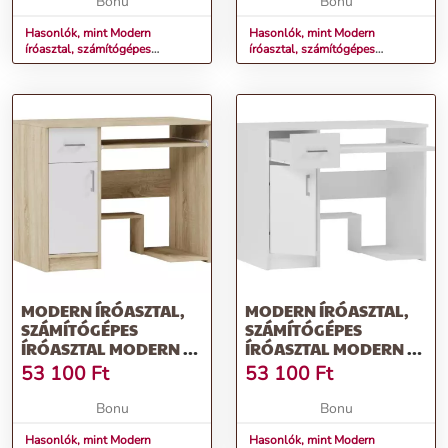
Bonu
Bonu
Hasonlók, mint Modern
Hasonlók, mint Modern
íróasztal, számítógépes
íróasztal, számítógépes
íróasztal MODERN N-10 -
íróasztal MODERN N-10 -
különböző színváltozatokban
különböző színváltozatokban
antracit
sonoma
MODERN ÍRÓASZTAL,
MODERN ÍRÓASZTAL,
SZÁMÍTÓGÉPES
SZÁMÍTÓGÉPES
ÍRÓASZTAL MODERN N-
ÍRÓASZTAL MODERN N-
10 - KÜLÖNBÖZŐ
10 - KÜLÖNBÖZŐ
53 100
Ft
53 100
Ft
SZÍNVÁLTOZATOKBAN
SZÍNVÁLTOZATOKBAN
SONOMA MIX FEHÉR
FEHÉR
Bonu
Bonu
Hasonlók, mint Modern
Hasonlók, mint Modern