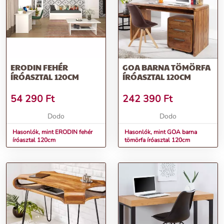
ERODIN FEHÉR
GOA BARNA TÖMÖRFA
ÍRÓASZTAL 120CM
ÍRÓASZTAL 120CM
54 290
Ft
242 390
Ft
Dodo
Dodo
Hasonlók, mint ERODIN fehér
Hasonlók, mint GOA barna
íróasztal 120cm
tömörfa íróasztal 120cm