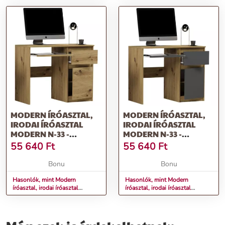
antracit mix fehér
artisan
MODERN ÍRÓASZTAL,
MODERN ÍRÓASZTAL,
IRODAI ÍRÓASZTAL
IRODAI ÍRÓASZTAL
MODERN N-33 -
MODERN N-33 -
KÜLÖNBÖZŐ
KÜLÖNBÖZŐ
55 640
Ft
55 640
Ft
SZÍNVÁLTOZATOKBAN
SZÍNVÁLTOZATOKBAN
ARTISAN
ARTISAN MIX ANTRACIT
Bonu
Bonu
Hasonlók, mint Modern
Hasonlók, mint Modern
íróasztal, irodai íróasztal
íróasztal, irodai íróasztal
MODERN N-33 - különböző
MODERN N-33 - különböző
színváltozatokban artisan
színváltozatokban artisan mix
antracit