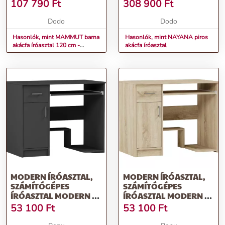
107 790
Ft
308 900
Ft
Dodo
Dodo
Hasonlók, mint MAMMUT barna
Hasonlók, mint NAYANA piros
akácfa íróasztal 120 cm -
akácfa íróasztal
ASZTALLAP
MODERN ÍRÓASZTAL,
MODERN ÍRÓASZTAL,
SZÁMÍTÓGÉPES
SZÁMÍTÓGÉPES
ÍRÓASZTAL MODERN N-
ÍRÓASZTAL MODERN N-
10 - KÜLÖNBÖZŐ
10 - KÜLÖNBÖZŐ
53 100
Ft
53 100
Ft
SZÍNVÁLTOZATOKBAN
SZÍNVÁLTOZATOKBAN
ANTRACIT
SONOMA