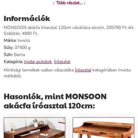
Név:
MONSOON akácfa íróasztal 120cm
↓ Több részlet... ↓
Ár:
123590 Ft
Márka:
Invicta
Információk
Kategória:
Íróasztal
Tömeg:
37500 g
MONSOON akácfa íróasztal 120cm vásárlása olcsón, 205790 Ft-ért.
Szín:
Barna
Szállítás: 4990 Ft.
Szállítási díj:
4990 Ft
Márka:
Invicta
Súly:
37500 g
Előnyök:
Szín:
Barna
Kategória:
Irodai asztalok
,
Íróasztal
Kifinomult design:
Egyszerű vonalvezetése és vintage hangulata
Minőségi termékek széles választéka
Íróasztal
kategóriában Invicta
tökéletes kiegészítője lesz otthonodnak.
márkától.
Kézműves munka:
Mesteremberek által kézzel készített, igazi tömör
akácfa anyagból, amely időtálló és egyedi.
Praktikus méret:
120 cm hosszúságával ideális választás kisebb
Hasonlók, mint MONSOON
terekbe is.
akácfa íróasztal 120cm:
Rendeld meg most a MONSOON akácfa íróasztalt, hogy
otthonodban is érezhesd a kivételes minőséget és stílust!
További információk>>