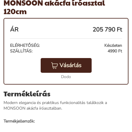
MONSOON akácfa íróasztal
120cm
ÁR
205 790
Ft
ELÉRHETŐSÉG:
Készleten
SZÁLLÍTÁS:
4990 Ft
Vásárlás
Dodo
Termékleírás
Modern elegancia és praktikus funkcionalitás találkozik a
MONSOON akácfa íróasztalban.
Termékjellemzők: