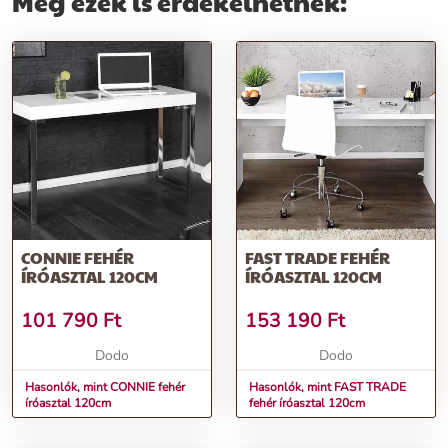
Még ezek is érdekelhetnek:
CONNIE FEHÉR
FAST TRADE FEHÉR
ÍRÓASZTAL 120CM
ÍRÓASZTAL 120CM
101 790
Ft
153 190
Ft
Dodo
Dodo
Hasonlók, mint CONNIE fehér
Hasonlók, mint FAST TRADE
íróasztal 120cm
fehér íróasztal 120cm