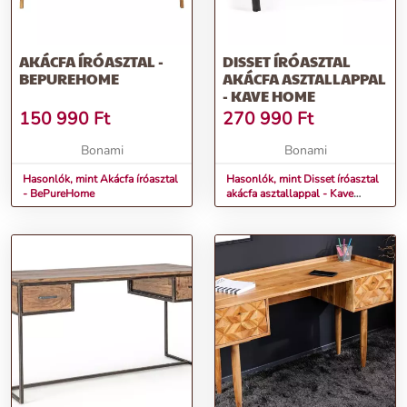
AKÁCFA ÍRÓASZTAL -
DISSET ÍRÓASZTAL
BEPUREHOME
AKÁCFA ASZTALLAPPAL
- KAVE HOME
150 990
Ft
270 990
Ft
Bonami
Bonami
Hasonlók, mint Akácfa íróasztal
Hasonlók, mint Disset íróasztal
- BePureHome
akácfa asztallappal - Kave
Home