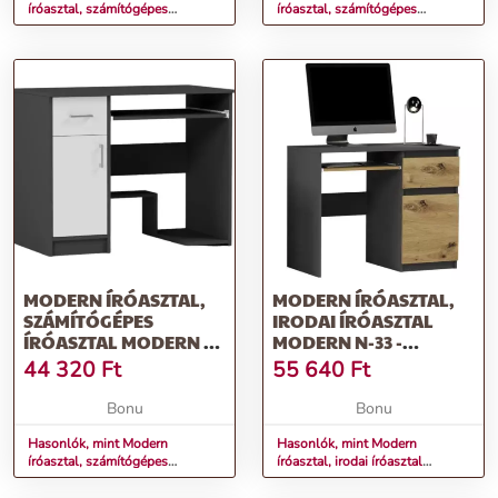
íróasztal, számítógépes
íróasztal, számítógépes
íróasztal MODERN N-10 -
íróasztal MODERN N-10 -
különböző színváltozatokban
különböző színváltozatokban
sonoma mix fehér
fehér
MODERN ÍRÓASZTAL,
MODERN ÍRÓASZTAL,
SZÁMÍTÓGÉPES
IRODAI ÍRÓASZTAL
ÍRÓASZTAL MODERN N-
MODERN N-33 -
10 - KÜLÖNBÖZŐ
KÜLÖNBÖZŐ
44 320
Ft
55 640
Ft
SZÍNVÁLTOZATOKBAN
SZÍNVÁLTOZATOKBAN
ANTRACIT MIX FEHÉR
ANTRACIT MIX ARTISAN
Bonu
Bonu
Hasonlók, mint Modern
Hasonlók, mint Modern
íróasztal, számítógépes
íróasztal, irodai íróasztal
íróasztal MODERN N-10 -
MODERN N-33 - különböző
különböző színváltozatokban
színváltozatokban antracit mix