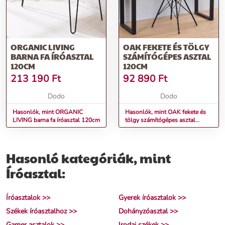
ORGANIC LIVING
OAK FEKETE ÉS TÖLGY
BARNA FA ÍRÓASZTAL
SZÁMÍTÓGÉPES ASZTAL
120CM
120CM
213 190
Ft
92 890
Ft
Dodo
Dodo
Hasonlók, mint ORGANIC
Hasonlók, mint OAK fekete és
LIVING barna fa íróasztal 120cm
tölgy számítógépes asztal
120cm
Hasonló kategóriák, mint
Íróasztal:
Íróasztalok >>
Gyerek íróasztalok >>
Székek íróasztalhoz >>
Dohányzóasztal >>
Gamer asztalok >>
Irodai székek >>