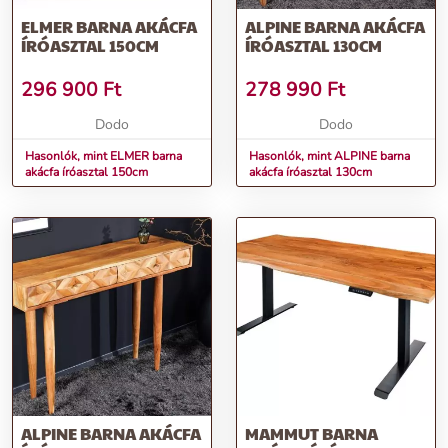
ELMER BARNA AKÁCFA
ALPINE BARNA AKÁCFA
ÍRÓASZTAL 150CM
ÍRÓASZTAL 130CM
296 900
Ft
278 990
Ft
Dodo
Dodo
Hasonlók, mint ELMER barna
Hasonlók, mint ALPINE barna
akácfa íróasztal 150cm
akácfa íróasztal 130cm
ALPINE BARNA AKÁCFA
MAMMUT BARNA