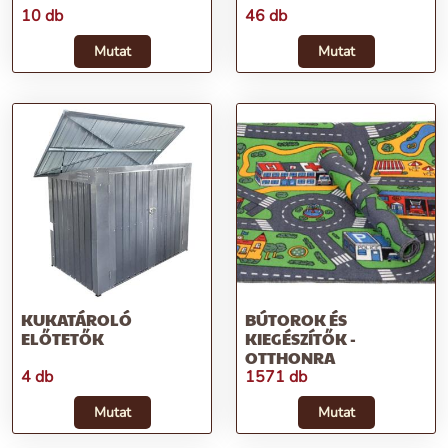
10 db
46 db
Mutat
Mutat
KUKATÁROLÓ
BÚTOROK ÉS
ELŐTETŐK
KIEGÉSZÍTŐK -
OTTHONRA
4 db
1571 db
Mutat
Mutat