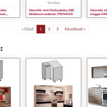
FtMárka:
FtMárka: Kondela...
Kondela
balos, fehé
PROVANCEÁ
krény
Hasonlók, mint Felsőszekrény G60,
Hasonlók, mi
rsen,
fehér/sosna andersen, PROVANCE
üveggel G40S
andersen, 
« Előző
1
2
3
Következő »
: