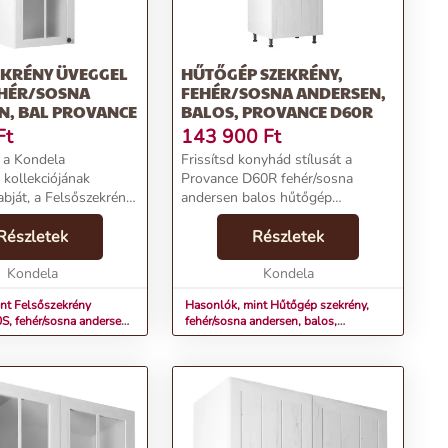
EKRÉNY ÜVEGGEL
HŰTŐGÉP SZEKRÉNY,
EHÉR/SOSNA
FEHÉR/SOSNA ANDERSEN,
N, BAL PROVANCE
BALOS, PROVANCE D60R
Ft
143 900
Ft
 a Kondela
Frissítsd konyhád stílusát a
ollekciójának
Provance D60R fehér/sosna
abját, a Felsőszekrény
andersen balos hűtőgép
S modellet! Ideális
szekrénnyel, most csak 104,900
onyhád számára, ha
Részletek
Ft-ért! Az ingyenes szállításért
Részletek
 és funkcionális bútort
rendeld meg
ékjellemzők:...
Kondela
most!Termékjellemzők:Név:
Kondela
Hűtőgép szekrény, PR...
nt Felsőszekrény
Hasonlók, mint Hűtőgép szekrény,
, fehér/sosna andersen,
fehér/sosna andersen, balos,
CE
PROVANCE D60R