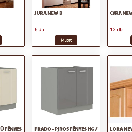
JURA NEW B
CYRA NE
6 db
12 db
Mutat
Ű FÉNYES
PRADO - PIROS FÉNYES HG /
LORA NE