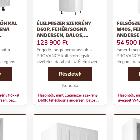
IÓKKAL
ÉLELMISZER SZEKRÉNY
FELSŐSZ
OSNA
D60P, FEHÉR/SOSNA
W40S, F
ANDERSEN, BALOS,
ANDERSE
PROVANCE
123 900
Ft
54 500
usát a
Engedd, hogy bemutassuk a
Ismerd meg
PROVANCE kollekció egyik
PROVANCE k
 elegáns
kivételes darabját, az Élelmiszer
elegáns dar
tikus
szekrényt D60P-t! Ez a
üveggel W40
k
fehér/sosna andersen
Részletek
választás k
mzők:Név:
színkombinációjú balos szekrény
egy stílusos
D40S1,
nemcsak elegáns, hanem
Kondela
keresel.Term
rendkívül prakti...
rény fiókkal
Hasonlók, mint Élelmiszer szekrény
Hasonlók, mi
sen, bal,
D60P, fehér/sosna andersen, balos,
üveggel W40S
PROVANCE
bal PROVAN