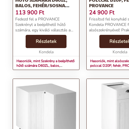
BALOS, FEHÉR/SOSNA
PROVANCE
ANDERSEN, PROVANCE
113 900
Ft
24 900
Ft
Fedezd fel a PROVANCE
Frissítsd fel konyhád s
Szekrényt a beépíthető hűtő
Kondela PROVANCE f
számára, egy kiváló választás a
alsószekrényével! Prak
modern konyhákhoz! A balos
esztétikus megoldás 
kivitelű, fehér/sosna Andersen
Részletek
berendezéséhez, amel
Részlete
színkombinációjú szekrény
ingyenes szállítással 
praktikus és stílusos kiegészítője...
Kondela
meg.Termékjellemzők:N
Kondela
Hasonlók, mint Szekrény a beépíthető
Hasonlók, mint alsószekr
hűtő számára D60ZL, balos,
polccal D20P, fehér, P
fehér/sosna Andersen, PROVANCE