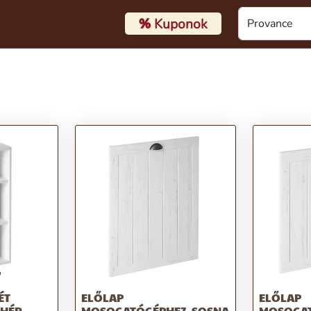
%
Kuponok
ÉT
ELŐLAP
ELŐLAP
EHÉR,
MOSOGATÓGÉPHEZ, SOSNA
MOSOGAT