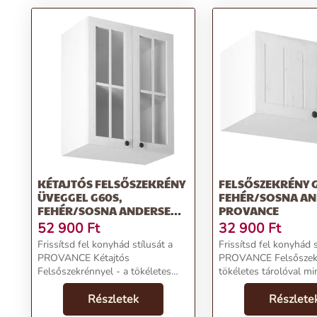
KÉTAJTÓS FELSŐSZEKRÉNY
FELSŐSZEKRÉNY 
ÜVEGGEL G60S,
FEHÉR/SOSNA AN
FEHÉR/SOSNA ANDERSEN,
PROVANCE
PROVANCE
52 900
Ft
32 900
Ft
Frissítsd fel konyhád stílusát a
Frissítsd fel konyhád s
PROVANCE Kétajtós
PROVANCE Felsőszekr
Felsőszekrénnyel - a tökéletes
tökéletes tárolóval m
kombináció a design és
számára.Termékjellem
funkcionalitás
Részletek
Felsőszekrény G60KN
Részlete
terén.Termékjellemzők:Név:
fehér/sosna andersen,