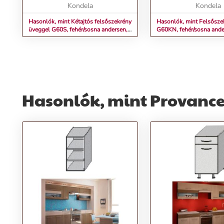
Kétajtós Felsőszekrény üveggel
Kondela
PROVANCEÁr: 22900 
Kondela
G60S, fehér/sosna ande...
Konde...
Hasonlók, mint Kétajtós felsőszekrény
Hasonlók, mint Felsősze
üveggel G60S, fehér/sosna andersen,
G60KN, fehér/sosna ande
PROVANCE
PROVANCE
Hasonlók, mint Provance