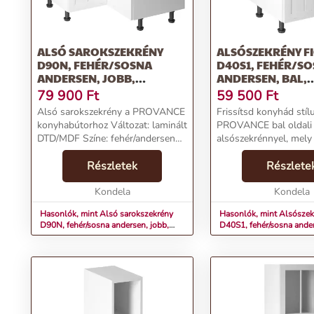
ALSÓ SAROKSZEKRÉNY
ALSÓSZEKRÉNY F
D90N, FEHÉR/SOSNA
D40S1, FEHÉR/S
ANDERSEN, JOBB,
ANDERSEN, BAL,
PROVANCE
PROVANCE
79 900
Ft
59 500
Ft
Alsó sarokszekrény a PROVANCE
Frissítsd konyhád stíl
konyhabútorhoz Változat: laminált
PROVANCE bal oldali
DTD/MDF Színe: fehér/andersen
alsószekrénnyel, mely
fenyő Méretek (SzéxMéxMa):
fehér színével és prak
79/90x79/90x82 cm
Részletek
fiókjával tökéletes
Részlete
Anyagvastagság: 15 mm Jobbos
választás.Termékjelle
változat A lancelot t...
Kondela
Alsószekrény fiókkal 
Kondela
fehér/sosna an...
Hasonlók, mint Alsó sarokszekrény
Hasonlók, mint Alsószek
D90N, fehér/sosna andersen, jobb,
D40S1, fehér/sosna ander
PROVANCE
PROVANCE