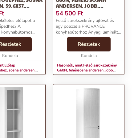
, 59,6X57,
ANDERSEN, JOBB,
E
PROVANCE
Ft
54 500
Ft
ökéletes előlapot a
Felső sarokszekrény ajtóval és
pedhez? A
egy polccal a PROVANCE
konyhabútorhoz
konyhabútorhoz Anyag: laminált
ap ideális választás
DTD/lécek MDF-ből Színe:
jellemzők:Név: Előlap
Részletek
fehér/andersen fenyő Méretek
Részletek
phez, 59,6x57Anyag:
(SzéxMéxMa): 60x60x72 cm
D/MDFSzín: Anderse...
Kondela
Anyagvastagság: 15 mm Jobbos
Kondela
válto...
nt Előlap
Hasonlók, mint Felső sarokszekrény
hez, sosna andersen,
G60N, fehér/sosna andersen, jobb,
ROVANCE
PROVANCE