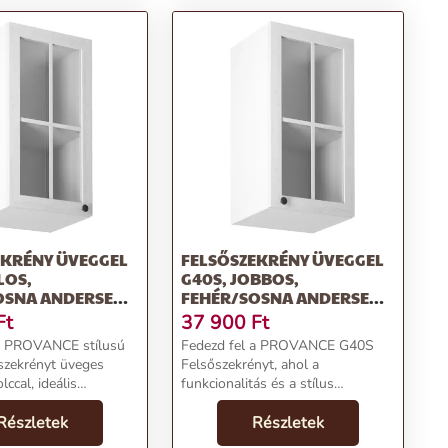
EKRÉNY ÜVEGGEL
FELSŐSZEKRÉNY ÜVEGGEL
LOS,
G40S, JOBBOS,
OSNA ANDERSEN,
FEHÉR/SOSNA ANDERSEN,
E
PROVANCE
Ft
37 900
Ft
 a PROVANCE stílusú
Fedezd fel a PROVANCE G40S
szekrényt üveges
Felsőszekrényt, ahol a
lccal, ideális
funkcionalitás és a stílus
 a
találkozik! A jobbos változat
Termékjellemzők:Név:
Részletek
fehér/sosna andersen
Részletek
ny üveggel G40S,
színkombinációval, vitrines ajtóval