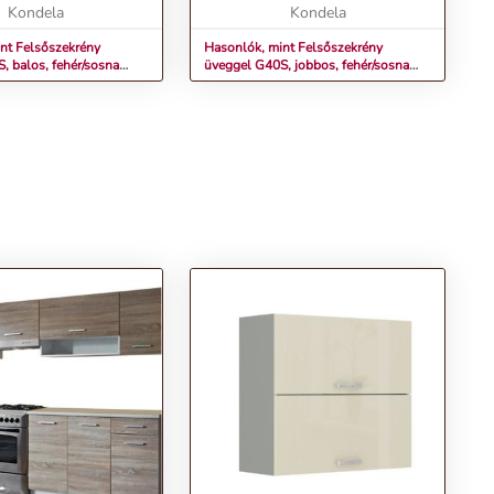
r/sosna andersen,
Kondela
és praktikus
Kondela
r...
polccal.Termékjellemzők...
nt Felsőszekrény
Hasonlók, mint Felsőszekrény
, balos, fehér/sosna
üveggel G40S, jobbos, fehér/sosna
PROVANCE
andersen, PROVANCE