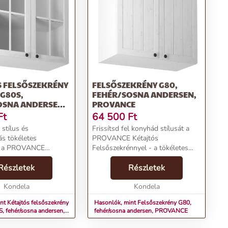
S FELSŐSZEKRÉNY
FELSŐSZEKRÉNY G80,
G80S,
FEHÉR/SOSNA ANDERSEN,
OSNA ANDERSEN,
PROVANCE
E
Ft
64 500
Ft
 stílus és
Frissítsd fel konyhád stílusát a
ás tökéletes
PROVANCE Kétajtós
t a PROVANCE
Felsőszekrénnyel - a tökéletes
lsőszekrénnyel
kombináció a design és
 amely új életet lehel
Részletek
funkcionalitás
Részletek
ermékjellemzők:Név:
terén.Termékjellemzők:Név:
lsőszekrény üveggel
Kondela
Felsőszekrény G80, fehér/sosna
Kondela
andersen, PROVANCEÁr: ...
nt Kétajtós felsőszekrény
Hasonlók, mint Felsőszekrény G80,
, fehér/sosna andersen,
fehér/sosna andersen, PROVANCE