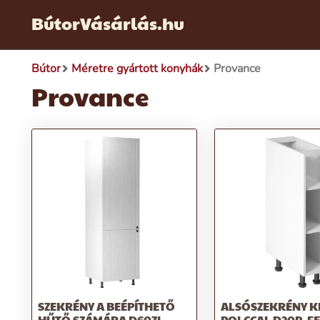
BútorVásárlás.hu
Bútor
Méretre gyártott konyhák
Provance
Provance
SZEKRÉNY A BEÉPÍTHETŐ
ALSÓSZEKRÉNY K
HŰTŐ SZÁMÁRA D60ZL,
POLCCAL D20P, F