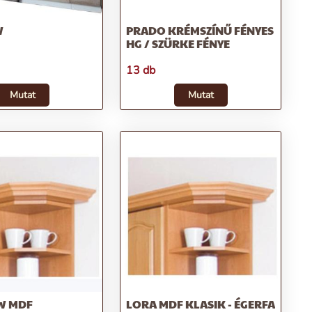
W
PRADO KRÉMSZÍNŰ FÉNYES
HG / SZÜRKE FÉNYE
13 db
Mutat
Mutat
W MDF
LORA MDF KLASIK - ÉGERFA