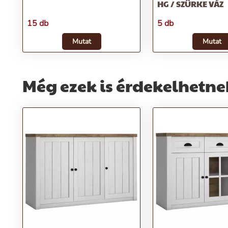
HG / SZÜRKE VÁZ
15 db
5 db
Mutat
Mutat
Még ezek is érdekelhetne