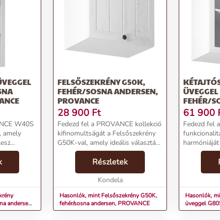
ÜVEGGEL
FELSŐSZEKRÉNY G50K,
KÉTAJTÓ
SNA
FEHÉR/SOSNA ANDERSEN,
ÜVEGGEL 
ANCE
PROVANCE
FEHÉR/S
PROVANC
28 900
Ft
61 900
ANCE W40S
Fedezd fel a PROVANCE kollekció
Fedezd fel a
, amely
kifinomultságát a Felsőszekrény
funkcionalit
lesz
G50K-val, amely ideális választás
harmóniájá
designjával
a stílusos
Kétajtós Fe
k
konyhádhoz.Termékjellemzők:Név:
Részletek
üvegajtóval,
ellemzők:Név:
Felsőszekrény G50K, fehér/sosna
konyhádba.T
el W40S,
andersen, PROVANCEÁr: 21400...
Kondela
Kétajtós fe
G80S, ...
krény
Hasonlók, mint Felsőszekrény G50K,
Hasonlók, mi
na andersen,
fehér/sosna andersen, PROVANCE
üveggel G80S
PROVANCE