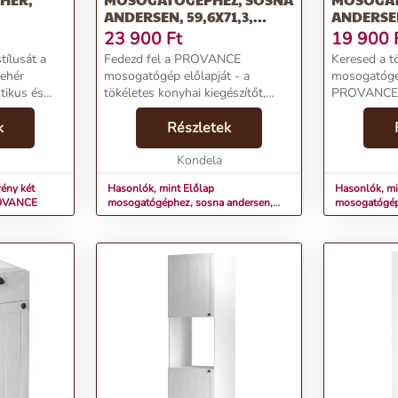
ANDERSEN, 59,6X71,3,
ANDERSEN
PROVANCE
PROVANC
23 900
Ft
19 900
tílusát a
Fedezd fel a PROVANCE
Keresed a t
ehér
mosogatógép előlapját - a
mosogatógé
tikus és
tökéletes konyhai kiegészítőt,
PROVANCE 
konyhád
amely stílust és funkcionalitást
készült elől
yet most
k
visz
Részletek
lesz!Termék
rendelhetsz
otthonodba!Termékjellemzők:Név:
mosogatógé
é...
Előlap mosogatógéphez, sosna
Kondela
Laminált DT
andersen, 59,6x71,3, P...
ény két
Hasonlók, mint Előlap
Hasonlók, mi
ROVANCE
mosogatógéphez, sosna andersen,
mosogatógép
59,6x71,3, PROVANCE
59,6x57, P