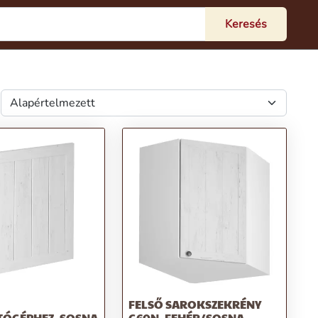
FELSŐ SAROKSZEKRÉNY
ÓGÉPHEZ, SOSNA
G60N, FEHÉR/SOSNA