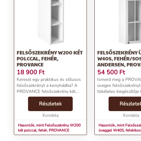
FELSŐSZEKRÉNY W200 KÉT
FELSŐSZEKRÉNY 
POLCCAL, FEHÉR,
W40S, FEHÉR/SO
PROVANCE
ANDERSEN, PROV
18 900
Ft
54 500
Ft
Keresel egy praktikus és stílusos
Ismerd meg a PROV
felsőszekrényt a konyhádba? A
üveges felsőszekrényt
PROVANCE felsőszekrény két
tökéletes kiegészítője 
polccal ideális választás
otthonodnak, elegáns 
lesz!Termékjellemzők:Név:
Részletek
és praktikus
Részlete
Felsőszekrény W200 két
kialakításával.Termékj
polccalAnyag: Laminált DTDSzín:
Kondela
Felsőszekrény üvegg
Kondela
Fe...
fehér/...
Hasonlók, mint Felsőszekrény W200
Hasonlók, mint Felsősze
két polccal, fehér, PROVANCE
üveggel W40S, fehér/sos
PROVANCE