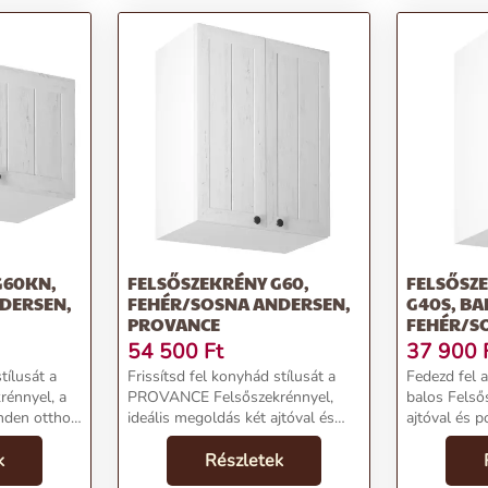
G60KN,
FELSŐSZEKRÉNY G60,
FELSŐSZ
DERSEN,
FEHÉR/SOSNA ANDERSEN,
G40S, BA
PROVANCE
FEHÉR/S
PROVANC
54 500
Ft
37 900
tílusát a
Frissítsd fel konyhád stílusát a
Fedezd fel
énnyel, a
PROVANCE Felsőszekrénnyel,
balos Felső
inden otthon
ideális megoldás két ajtóval és
ajtóval és po
zők:Név:
egy polccal!Termékjellemzők:Név:
kiegészítője
,
k
Felsőszekrény G60, fehér/sosna
Részletek
konyhádnak!
andersen, PROVANCEÁr: 39700
Felsőszekré