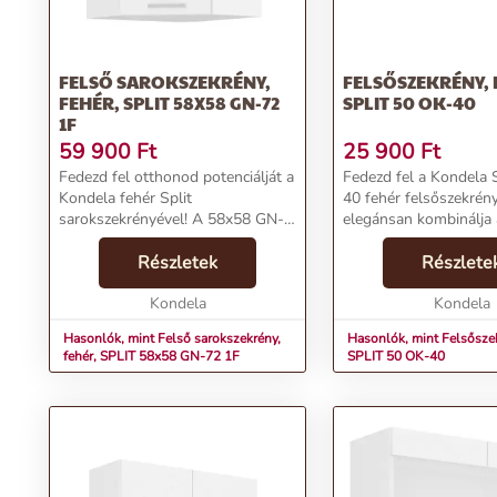
FELSŐ SAROKSZEKRÉNY,
FELSŐSZEKRÉNY, 
FEHÉR, SPLIT 58X58 GN-72
SPLIT 50 OK-40
1F
59 900
Ft
25 900
Ft
Fedezd fel otthonod potenciálját a
Fedezd fel a Kondela 
Kondela fehér Split
40 fehér felsőszekrén
sarokszekrényével! A 58x58 GN-
elegánsan kombinálja 
72 1F méretű felső sarokszekrény
funkcionalitást és a stí
praktikus és stílusos megoldást
Részletek
választás otthonod k
Részlete
kínál, amely kiválóan illeszkedik
vagy fürdőszobájába,
modern enteriőrö...
Kondela
rendszert teremts,...
Kondela
Hasonlók, mint Felső sarokszekrény,
Hasonlók, mint Felsőszek
fehér, SPLIT 58x58 GN-72 1F
SPLIT 50 OK-40