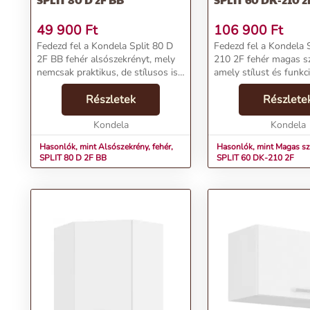
49 900
Ft
106 900
Ft
Fedezd fel a Kondela Split 80 D
Fedezd fel a Kondela 
2F BB fehér alsószekrényt, mely
210 2F fehér magas sz
nemcsak praktikus, de stílusos is.
amely stílust és funkci
Ideális választás bármely
visz
konyhába, hogy rendet teremts és
Részletek
otthonodba!Termékjel
Részlete
egyúttal esztétikus atmoszférát
Magas szekrény, fehér
teremts.Te...
Kondela
DK-210 2FÁr: 89900 
Kondela
Kondela...
Hasonlók, mint Alsószekrény, fehér,
Hasonlók, mint Magas sze
SPLIT 80 D 2F BB
SPLIT 60 DK-210 2F