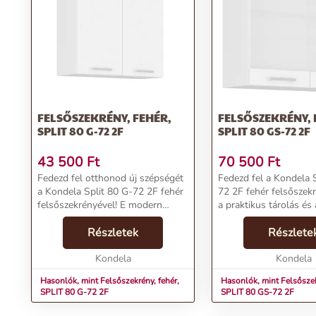
FELSŐSZEKRÉNY, FEHÉR,
FELSŐSZEKRÉNY, 
SPLIT 80 G-72 2F
SPLIT 80 GS-72 2F
43 500
Ft
70 500
Ft
Fedezd fel otthonod új szépségét
Fedezd fel a Kondela 
a Kondela Split 80 G-72 2F fehér
72 2F fehér felsőszek
felsőszekrényével! E modern
a praktikus tárolás és 
bútordarab kiválóan illeszkedik
esztétikus design töké
bármely térbe, és praktikus
Részletek
kombinációját kínálja. 
Részlete
tárolóhelyet
bútordarab ideális vál
biztosít.Termékjellemzők:Név: Fel...
Kondela
számára, akik sze...
Kondela
Hasonlók, mint Felsőszekrény, fehér,
Hasonlók, mint Felsőszek
SPLIT 80 G-72 2F
SPLIT 80 GS-72 2F