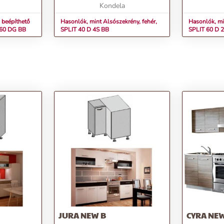
modern s...
Kondela
választás a 
 beépíthető
Hasonlók, mint Alsószekrény, fehér,
Hasonlók, mi
T 60 DG BB
SPLIT 40 D 4S BB
SPLIT 60 D 
JURA NEW B
CYRA NE