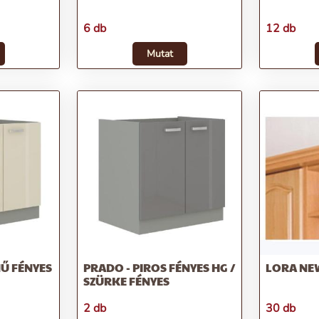
6 db
12 db
Mutat
Ű FÉNYES
PRADO - PIROS FÉNYES HG /
LORA NE
SZÜRKE FÉNYES
2 db
30 db