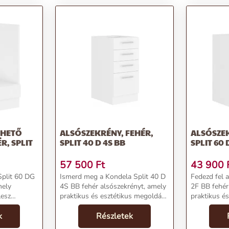
THETŐ
ALSÓSZEKRÉNY, FEHÉR,
ALSÓSZEK
R, SPLIT
SPLIT 40 D 4S BB
SPLIT 60 
57 500
Ft
43 900
Split 60 DG
Ismerd meg a Kondela Split 40 D
Fedezd fel 
mely
4S BB fehér alsószekrényt, amely
2F BB fehér
lesz
praktikus és esztétikus megoldást
praktikus é
ek. Ez a
kínál otthonod konyhájába. Ez az
kínál ottho
cionalitás és
k
elegáns alsószekrény tökéletes
Részletek
minőségű al
 egyensúlyát
választás, ha minimalista és
ez az alsósz