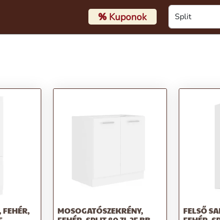
%
Kuponok
 FEHÉR,
MOSOGATÓSZEKRÉNY,
FELSŐ S
F
FEHÉR, SPLIT 80 ZL 2F BB
FEHÉR, SP