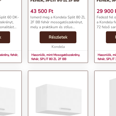
43 500
Ft
29 900
Split 60 DK-
Ismerd meg a Kondela Split 80 ZL
Fedezd fel 
ekrényt,
2F BB fehér mosogatószekrényt,
a Kondela f
onalitást
mely a praktikum és stílus
72 felső sar
tökéletes egyensúlyát kínálja.
kifinomult 
lemzők:Név:
k
Ideális választás a konyha
Részletek
praktikus, 
, SPLIT 60
számára, ahol a funkcionalitás és
kiegészítője
FtMárka:
a design találkoz...
Kondela
enteriőrödne
krény, fehér,
Hasonlók, mint Mosogatószekrény,
Hasonlók, mi
fehér, SPLIT 80 ZL 2F BB
fehér, SPLIT