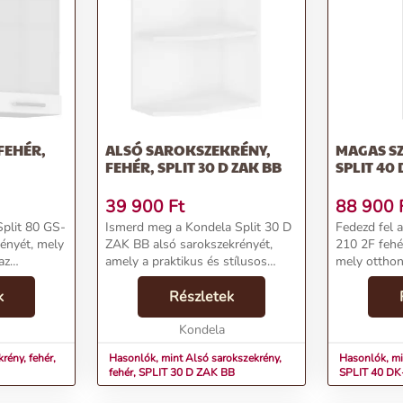
FEHÉR,
ALSÓ SAROKSZEKRÉNY,
MAGAS SZ
FEHÉR, SPLIT 30 D ZAK BB
SPLIT 40 
39 900
Ft
88 900
Split 80 GS-
Ismerd meg a Kondela Split 30 D
Fedezd fel 
rényét, mely
ZAK BB alsó sarokszekrényét,
210 2F fehé
az
amely a praktikus és stílusos
mely otthon
letes
bútorok szerelmeseinek ideális
tárolási leh
Ez a
k
választása. A kiváló minőségű
Részletek
prémium an
asztás azok
anyagok és a modern design
design egye
egyesítése által otth...
Kondela
választás az
rény, fehér,
Hasonlók, mint Alsó sarokszekrény,
Hasonlók, mi
fehér, SPLIT 30 D ZAK BB
SPLIT 40 DK