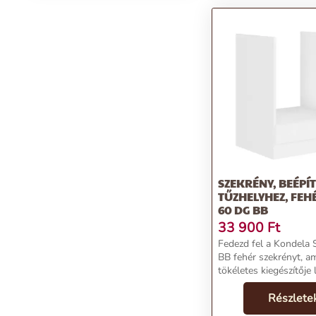
SZEKRÉNY, BEÉPÍ
TŰZHELYHEZ, FEHÉ
60 DG BB
33 900
Ft
Fedezd fel a Kondela 
BB fehér szekrényt, a
tökéletes kiegészítője 
beépíthető tűzhelyedn
praktikus bútor a funk
Részlete
az esztétika tökéletes