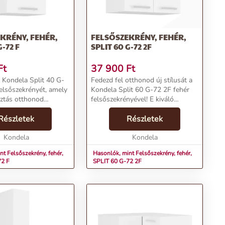
KRÉNY, FEHÉR,
FELSŐSZEKRÉNY, FEHÉR,
G-72 F
SPLIT 60 G-72 2F
Ft
37 900
Ft
a Kondela Split 40 G-
Fedezd fel otthonod új stílusát a
felsőszekrényét, amely
Kondela Split 60 G-72 2F fehér
sztás otthonod
felsőszekrényével! E kiváló
modern design és
minőségű bútordarab nem csak
alakítás révén ez a
Részletek
praktikus, de esztétikailag is
Részletek
tílust és
felülmúlhatatlan.Termékjellemzők:Név:
st visz az o...
Kondela
Felsőszek...
Kondela
nt Felsőszekrény, fehér,
Hasonlók, mint Felsőszekrény, fehér,
72 F
SPLIT 60 G-72 2F