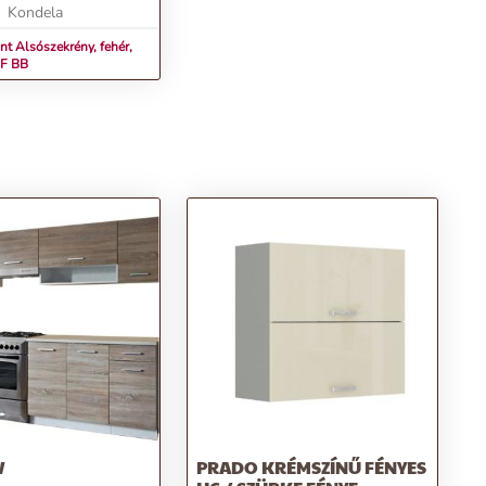
mode...
Kondela
nt Alsószekrény, fehér,
2F BB
W
PRADO KRÉMSZÍNŰ FÉNYES