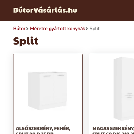
BútorVásárlás.hu
Bútor
Méretre gyártott konyhák
Split
Split
ALSÓSZEKRÉNY, FEHÉR,
MAGAS SZEKRÉNY,
SPLIT 80 D 2F BB
SPLIT 60 DK-210 2