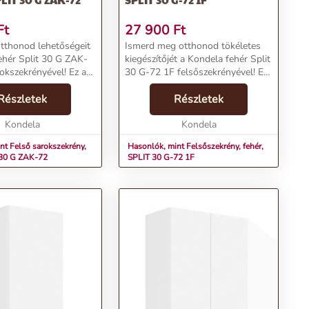
Ft
27 900
Ft
otthonod lehetőségeit
Ismerd meg otthonod tökéletes
ehér Split 30 G ZAK-
kiegészítőjét a Kondela fehér Split
okszekrényével! Ez a
30 G-72 1F felsőszekrényével! Ez
bútordarab nemcsak
a praktikus és esztétikus
hanem stílusos
Részletek
bútordarab ideális választás a
Részletek
 is modern
modern
k.Termékjell...
Kondela
enteriőrökbe.Termékjellemzők:Név:
Kondela
Fel...
nt Felső sarokszekrény,
Hasonlók, mint Felsőszekrény, fehér,
 30 G ZAK-72
SPLIT 30 G-72 1F