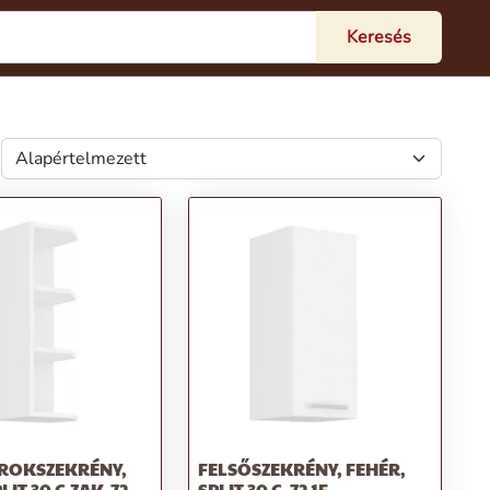
AROKSZEKRÉNY,
FELSŐSZEKRÉNY, FEHÉR,
LIT 30 G ZAK-72
SPLIT 30 G-72 1F