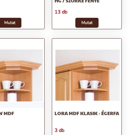
HG / SZÜRKE FÉNYE
13 db
Mutat
Mutat
W MDF
LORA MDF KLASIK - ÉGERFA
3 db