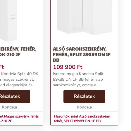
EKRÉNY, FEHÉR,
ALSÓ SAROKSZEKRÉNY,
DK-210 2F
FEHÉR, SPLIT 89X89 DN 1F
BB
Ft
109 900
Ft
a Kondela Split 40 DK-
Ismerd meg a Kondela Split
r magas szekrényt,
89x89 DN 1F BB fehér alsó
od eleganciáját és
sarokszekrényt, amely a
etőségeit fokozza. A
funkcionalitás és az elegancia
yagok és a modern
Részletek
tökéletes kombinációját kínálja
Részletek
sülése ideális
otthonod számára. Ez a
ok számá...
Kondela
bútorideális választás a praktikus
Kondela
sz...
nt Magas szekrény, fehér,
Hasonlók, mint Alsó sarokszekrény,
-210 2F
fehér, SPLIT 89x89 DN 1F BB