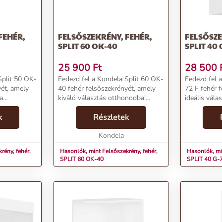
FEHÉR,
FELSŐSZEKRÉNY, FEHÉR,
FELSŐSZE
SPLIT 60 OK-40
SPLIT 40 
25 900
Ft
28 500
Split 50 OK-
Fedezd fel a Kondela Split 60 OK-
Fedezd fel 
yét, amely
40 fehér felsőszekrényét, amely
72 F fehér 
a
kiváló választás otthonodba!
ideális vála
lust! Ideális
Stílusos és praktikus megoldás,
számára! A 
onyhájába
k
hogy otthonod rendezett és
Részletek
praktikus ki
 hogy
divatos
bútordarab s
legyen.Termékjellemzők:Név:
Kondela
funkcionalitá
Felsőszekré...
rény, fehér,
Hasonlók, mint Felsőszekrény, fehér,
Hasonlók, mi
SPLIT 60 OK-40
SPLIT 40 G-