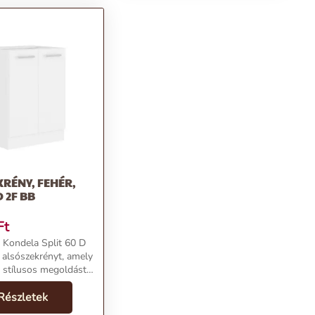
RÉNY, FEHÉR,
D 2F BB
Ft
a Kondela Split 60 D
 alsószekrényt, amely
s stílusos megoldást
nodba. Kiváló
apanyagokból készült,
Részletek
ekrény tökéletes