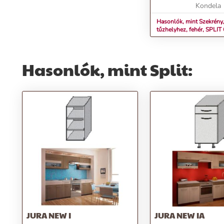
nyújtja kony...
Kondela
Hasonlók, mint Szekrény,
tűzhelyhez, fehér, SPLI
Hasonlók, mint Split:
JURA NEW I
JURA NEW IA