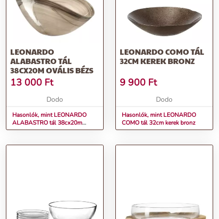
LEONARDO
LEONARDO COMO TÁL
ALABASTRO TÁL
32CM KEREK BRONZ
38CX20M OVÁLIS BÉZS
13 000
Ft
9 900
Ft
Dodo
Dodo
Hasonlók, mint LEONARDO
Hasonlók, mint LEONARDO
ALABASTRO tál 38cx20m
COMO tál 32cm kerek bronz
ovális bézs