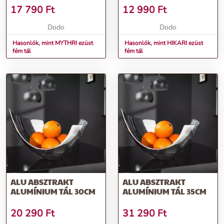
17 790
Ft
12 990
Ft
Dodo
Dodo
Hasonlók, mint MYTHRI ezüst
Hasonlók, mint HIKARI ezüst
fém tál
fém tál
ALU ABSZTRAKT
ALU ABSZTRAKT
ALUMÍNIUM TÁL 30CM
ALUMÍNIUM TÁL 35CM
20 290
Ft
31 290
Ft