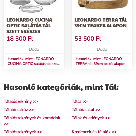
LEONARDO CUCINA
LEONARDO TERRA TÁL
OPTIC SALÁTÁS TÁL
39CM TEAKFA ALAPON
SZETT 5RÉSZES
18 300
Ft
53 500
Ft
Dodo
Dodo
Hasonlók, mint LEONARDO
Hasonlók, mint LEONARDO
CUCINA OPTIC salátás tál szett
TERRA tál 39cm teakfa alapon
5részes
Hasonló kategóriák, mint Tál:
Tálalószekrény >>
Tálca >>
Tálalóeszköz >>
Tálalóasztal >>
Tálalószekrények és komódok
Tálak és edények >>
>>
Tálalószekrények >>
Kredencek és tálalók >>