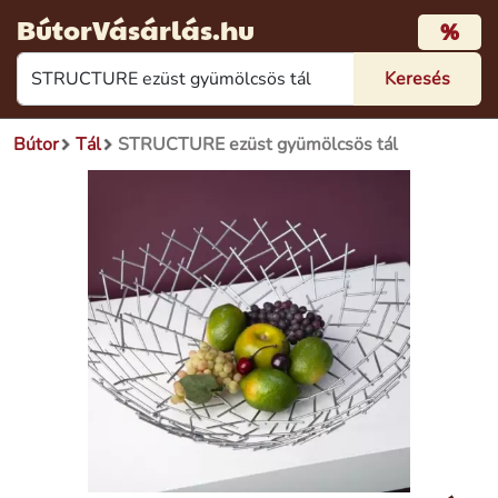
BútorVásárlás.hu
%
Bútor
Tál
STRUCTURE ezüst gyümölcsös tál