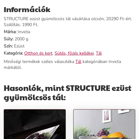
Márka:
Invicta
Információk
Kategória:
Tál
Tömeg:
2000 g
STRUCTURE ezüst gyümölcsös tál vásárlása olcsón, 20290 Ft-ért.
Szín:
Ezüst
Szállítás: 1990 Ft.
Szállítási díj:
1990 Ft
Márka:
Invicta
Súly:
2000 g
Előnyök:
Szín:
Ezüst
Kategória:
Otthon és kert
,
Sütés, fõzés kellékei
,
Tál
Organikus Hatás:
A STRUCTURE tál modern dizájnja organikus
Minőségi termékek széles választéka
Tál
kategóriában Invicta
hatást kelt, a faágakhoz hasonló formájával és légiességével.
márkától.
Univerzális Dekoráció:
Kiváló választás nappali vagy étkezőasztal
dekorálásához, a tál méretéből adódóan bármilyen asztalt feldob.
Figyelemfelkeltő Dizájn:
Apró, gondossággal illesztett
Hasonlók, mint STRUCTURE ezüst
fémdarabokból álló szerkezete magára vonzza a tekintetet.
gyümölcsös tál:
Rendeld meg most, és teremts egyedi eleganciát otthonodba a
STRUCTURE ezüst gyümölcsös tál segítségével!
További információk>>