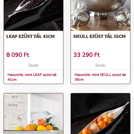
LEAF EZÜST TÁL 41CM
SKULL EZÜST TÁL 35CM
8 090
Ft
33 290
Ft
Dodo
Dodo
Hasonlók, mint LEAF ezüst tál
Hasonlók, mint SKULL ezüst tál
41cm
35cm