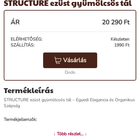
STRUCTURE ezüst gyümölcsös tál
ÁR
20 290
Ft
ELÉRHETŐSÉG:
Készleten
SZÁLLÍTÁS:
1990 Ft
Vásárlás
Dodo
Termékleírás
STRUCTURE ezüst gyümölcsös tál – Egyedi Elegancia és Organikus
Szépség
Termékjellemzők:
Név:
STRUCTURE ezüst gyümölcsös tál
↓ Több részlet... ↓
Ár:
17390 Ft