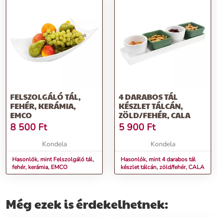
FELSZOLGÁLÓ TÁL,
4 DARABOS TÁL
FEHÉR, KERÁMIA,
KÉSZLET TÁLCÁN,
EMCO
ZÖLD/FEHÉR, CALA
8 500
Ft
5 900
Ft
Kondela
Kondela
Hasonlók, mint Felszolgáló tál,
Hasonlók, mint 4 darabos tál
fehér, kerámia, EMCO
készlet tálcán, zöld/fehér, CALA
Még ezek is érdekelhetnek: