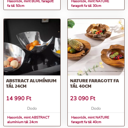
Hasonlók, mint BURL faragott
Hasonlók, mint NATURE
fa tál 50cm
faragott fa tál 30cm
ABSTRACT ALUMÍNIUM
NATURE FARAGOTT FA
TÁL 24CM
TÁL 40CM
14 990
Ft
23 090
Ft
Dodo
Dodo
Hasonlók, mint ABSTRACT
Hasonlók, mint NATURE
alumínium tál 24cm
faragott fa tál 40cm