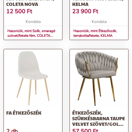
COLETA NOVA
KELMA
12 500
Ft
23 900
Ft
Kondela
Kondela
Hasonlók, mint Szék, smaragd
Hasonlók, mint Étkezőszék,
szövet/fekete fém, COLETA
terrakotta/fekete, KELMA
NOVA
FA ÉTKEZŐSZÉK
ÉTKEZŐSZÉK,
SZÜRKÉSBARNA TAUPE
VELVET SZÖVET/GOLD
KRÓM ARANY, DEILA
2 db
57 500
Ft