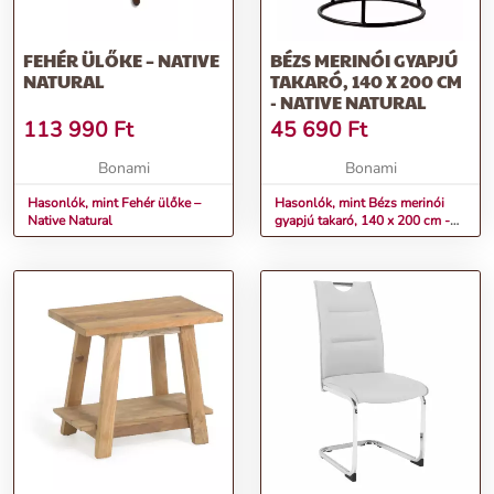
FEHÉR ÜLŐKE – NATIVE
BÉZS MERINÓI GYAPJÚ
NATURAL
TAKARÓ, 140 X 200 CM
- NATIVE NATURAL
113 990
Ft
45 690
Ft
Bonami
Bonami
Hasonlók, mint Fehér ülőke –
Hasonlók, mint Bézs merinói
Native Natural
gyapjú takaró, 140 x 200 cm -
Native Natural