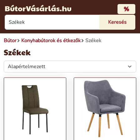
BútorVásárlás.hu
%
Bútor
Konyhabútorok és étkezők
Székek
Székek