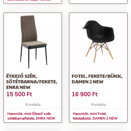
szövet/fekete, DOROTA
ÉTKEZŐ SZÉK,
FOTEL, FEKETE/BÜKK,
SÖTÉTBARNA/FEKETE,
DAMEN 2 NEW
ENRA NEW
15 500
Ft
16 900
Ft
Kondela
Kondela
Hasonlók, mint Étkező szék,
Hasonlók, mint Fotel,
sötétbarna/fekete, ENRA NEW
fekete/bükk, DAMEN 2 NEW