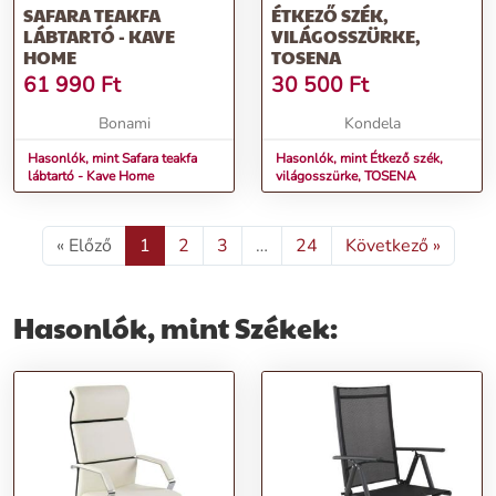
SAFARA TEAKFA
ÉTKEZŐ SZÉK,
LÁBTARTÓ - KAVE
VILÁGOSSZÜRKE,
HOME
TOSENA
61 990
Ft
30 500
Ft
Bonami
Kondela
Hasonlók, mint Safara teakfa
Hasonlók, mint Étkező szék,
lábtartó - Kave Home
világosszürke, TOSENA
« Előző
1
2
3
…
24
Következő »
Hasonlók, mint Székek: