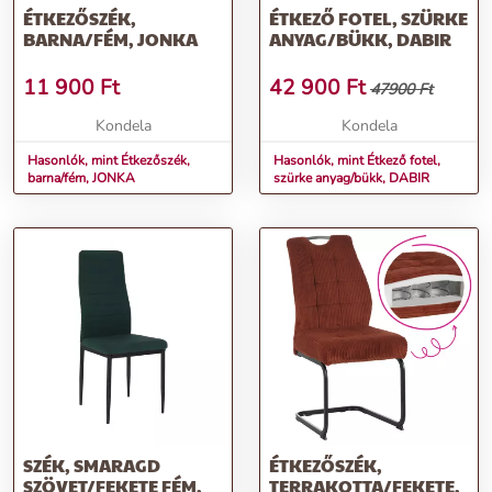
ÉTKEZŐSZÉK,
ÉTKEZŐ FOTEL, SZÜRKE
BARNA/FÉM, JONKA
ANYAG/BÜKK, DABIR
11 900
Ft
42 900
Ft
47900 Ft
Kondela
Kondela
Hasonlók, mint Étkezőszék,
Hasonlók, mint Étkező fotel,
barna/fém, JONKA
szürke anyag/bükk, DABIR
SZÉK, SMARAGD
ÉTKEZŐSZÉK,
SZÖVET/FEKETE FÉM,
TERRAKOTTA/FEKETE,