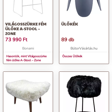
VILÁGOSSZÜRKE FÉM
ÜLŐKÉK
ÜLŐKE A-STOOL –
ZONE
73 990
Ft
89 db
Bonami
BútorVásárlás.hu
Hasonlók, mint Világosszürke
Összes Ülőkék
fém ülőke A-Stool – Zone