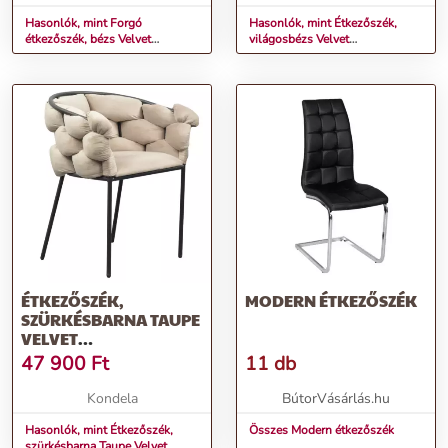
Hasonlók, mint Forgó
Hasonlók, mint Étkezőszék,
étkezőszék, bézs Velvet
világosbézs Velvet
szövet/fekete, ZALA
szövet/fekete, BLER
ÉTKEZŐSZÉK,
MODERN ÉTKEZŐSZÉK
SZÜRKÉSBARNA TAUPE
VELVET
SZÖVET/FEKETE,
47 900
Ft
11 db
DOROTA
Kondela
BútorVásárlás.hu
Hasonlók, mint Étkezőszék,
Összes Modern étkezőszék
szürkésbarna Taupe Velvet