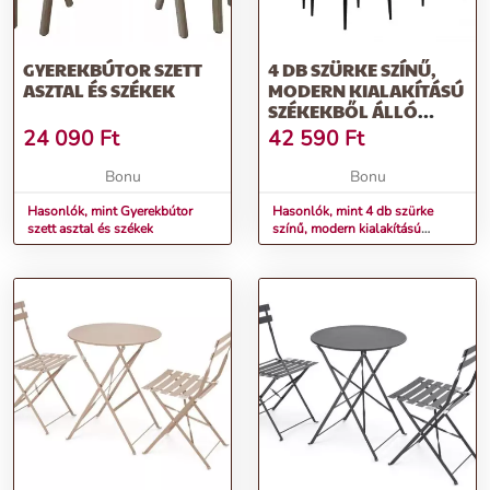
GYEREKBÚTOR SZETT
4 DB SZÜRKE SZÍNŰ,
ASZTAL ÉS SZÉKEK
MODERN KIALAKÍTÁSÚ
SZÉKEKBŐL ÁLLÓ
KÉSZLET
24 090
Ft
42 590
Ft
Bonu
Bonu
Hasonlók, mint Gyerekbútor
Hasonlók, mint 4 db szürke
szett asztal és székek
színű, modern kialakítású
székekből álló készlet