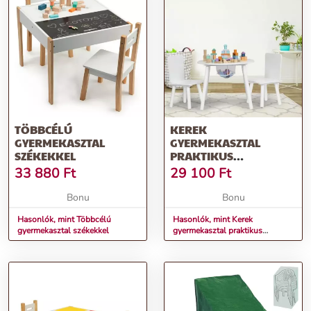
TÖBBCÉLÚ
KEREK
GYERMEKASZTAL
GYERMEKASZTAL
SZÉKEKKEL
PRAKTIKUS
TÁROLÓHELYEKKEL ÉS
33 880
Ft
29 100
Ft
SZÉKEKKEL
Bonu
Bonu
Hasonlók, mint Többcélú
Hasonlók, mint Kerek
gyermekasztal székekkel
gyermekasztal praktikus
tárolóhelyekkel és székekkel