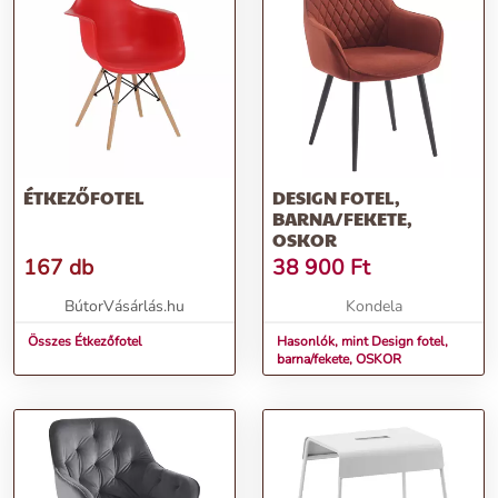
ÉTKEZŐFOTEL
DESIGN FOTEL,
BARNA/FEKETE,
OSKOR
167 db
38 900
Ft
BútorVásárlás.hu
Kondela
Összes Étkezőfotel
Hasonlók, mint Design fotel,
barna/fekete, OSKOR