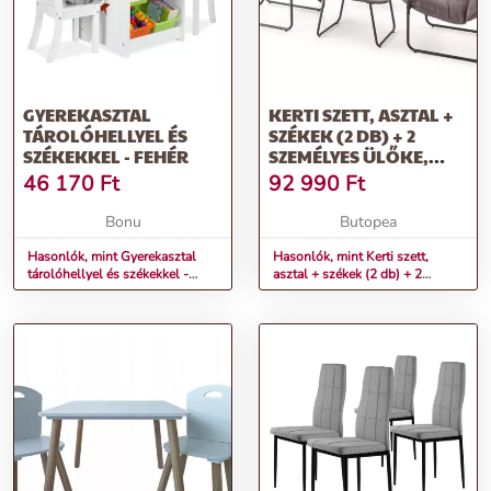
GYEREKASZTAL
KERTI SZETT, ASZTAL +
TÁROLÓHELLYEL ÉS
SZÉKEK (2 DB) + 2
SZÉKEKKEL - FEHÉR
SZEMÉLYES ÜLŐKE,
SZÜRKE / BARNA-
46 170
Ft
92 990
Ft
HUSSON
Bonu
Butopea
Hasonlók, mint Gyerekasztal
Hasonlók, mint Kerti szett,
tárolóhellyel és székekkel -
asztal + székek (2 db) + 2
fehér
személyes ülőke, szürke / barna-
HUSSON