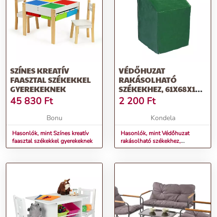
SZÍNES KREATÍV
VÉDŐHUZAT
FAASZTAL SZÉKEKKEL
RAKÁSOLHATÓ
GYEREKEKNEK
SZÉKEKHEZ, 61X68X107
CM, ZÖLD, KAVER TYP
45 830
Ft
2 200
Ft
32
Bonu
Kondela
Hasonlók, mint Színes kreatív
Hasonlók, mint Védőhuzat
faasztal székekkel gyerekeknek
rakásolható székekhez,
61x68x107 cm, zöld, KAVER
TYP 32