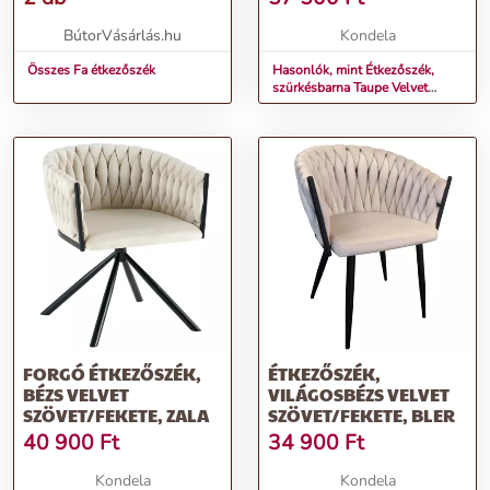
BútorVásárlás.hu
Kondela
Összes Fa étkezőszék
Hasonlók, mint Étkezőszék,
szürkésbarna Taupe Velvet
szövet/gold króm arany, DEILA
FORGÓ ÉTKEZŐSZÉK,
ÉTKEZŐSZÉK,
BÉZS VELVET
VILÁGOSBÉZS VELVET
SZÖVET/FEKETE, ZALA
SZÖVET/FEKETE, BLER
40 900
Ft
34 900
Ft
Kondela
Kondela