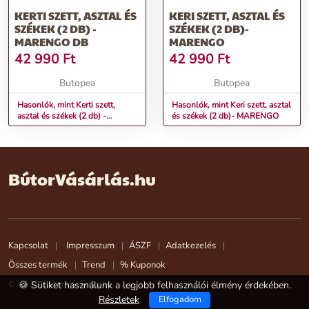
KERTI SZETT, ASZTAL ÉS
KERI SZETT, ASZTAL ÉS
SZÉKEK (2 DB) -
SZÉKEK (2 DB)-
MARENGO DB
MARENGO
42 990
Ft
42 990
Ft
Butopea
Butopea
Hasonlók, mint Kerti szett,
Hasonlók, mint Keri szett, asztal
asztal és székek (2 db) -
és székek (2 db)- MARENGO
MARENGO db
BútorVásárlás.hu
Kapcsolat
Impresszum
ÁSZF
Adatkezelés
Összes termék
Trend
% Kuponok
© 2026 BútorVásárlás.hu
🍪 Sütiket használunk a legjobb felhasználói élmény érdekében.
Részletek
Elfogadom