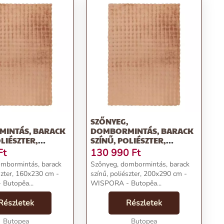
,
SZŐNYEG,
INTÁS, BARACK
DOMBORMINTÁS, BARACK
OLIÉSZTER,
SZÍNŰ, POLIÉSZTER,
CM - WISPORA
200X290 CM - WISPORA
Ft
130 990
Ft
ombormintás, barack
Szőnyeg, dombormintás, barack
szter, 160x230 cm -
színű, poliészter, 200x290 cm -
Butopêa...
WISPORA - Butopêa...
Részletek
Részletek
Butopea
Butopea