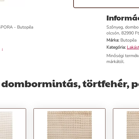
Informá
ISPORA - Butopêa
Szőnyeg, dombor
olcsón, 82990 Ft-
Márka:
Butopêa
Kategória:
Lakást
 ↓
Minőségi termék
márkától.
dombormintás, törtfehér, po