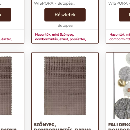
.
WISPORA - Butopêa...
WISPORA - 
k
Részletek
Butopea
Hasonlók, mint Szőnyeg,
Hasonlók, mi
iészter,
dombormintás, ezüst, poliészter,
dombormintás
160x230 cm - WISPORA
200x290 cm
SZŐNYEG,
FALI DEK
 BARNA,
DOMBORMINTÁS, BARNA,
DOMBOR