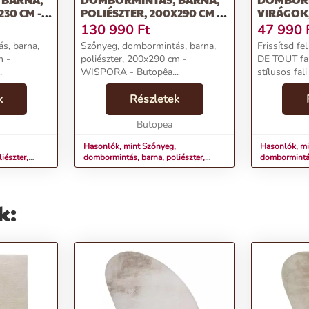
230 CM -
POLIÉSZTER, 200X290 CM -
VIRÁGOK
WISPORA
TÖRTFEHÉ
130 990
Ft
47 990
s, barna,
Szőnyeg, dombormintás, barna,
Frissítsd f
m -
poliészter, 200x290 cm -
DE TOUT fali
.
WISPORA - Butopêa...
stílusos fal
virágok és 
k
Részletek
törtfehér sz
kombinációj
Butopea
otthonodat 
Hasonlók, mint Szőnyeg,
Hasonlók, min
iészter,
dombormintás, barna, poliészter,
dombormintás
200x290 cm - WISPORA
törtfehér - 
k: