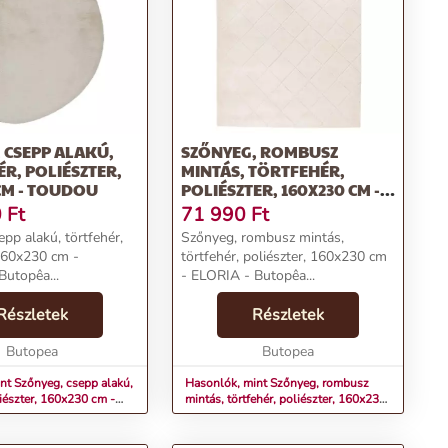
 CSEPP ALAKÚ,
SZŐNYEG, ROMBUSZ
R, POLIÉSZTER,
MINTÁS, TÖRTFEHÉR,
CM - TOUDOU
POLIÉSZTER, 160X230 CM -
ELORIA
0
Ft
71 990
Ft
pp alakú, törtfehér,
Szőnyeg, rombusz mintás,
 160x230 cm -
törtfehér, poliészter, 160x230 cm
utopêa...
- ELORIA - Butopêa...
Részletek
Részletek
Butopea
Butopea
nt Szőnyeg, csepp alakú,
Hasonlók, mint Szőnyeg, rombusz
liészter, 160x230 cm -
mintás, törtfehér, poliészter, 160x230
cm - ELORIA