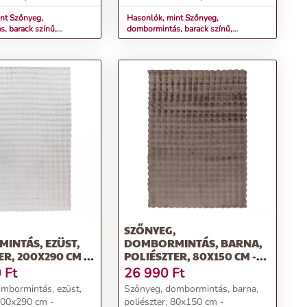
nt Szőnyeg,
Hasonlók, mint Szőnyeg,
, barack színű,
dombormintás, barack színű,
 160x230 cm - WISPORA
poliészter, 200x290 cm - WISPORA
,
SZŐNYEG,
INTÁS, EZÜST,
DOMBORMINTÁS, BARNA,
ER, 200X290 CM -
POLIÉSZTER, 80X150 CM -
WISPORA
0
Ft
26 990
Ft
mbormintás, ezüst,
Szőnyeg, dombormintás, barna,
 200x290 cm -
poliészter, 80x150 cm -