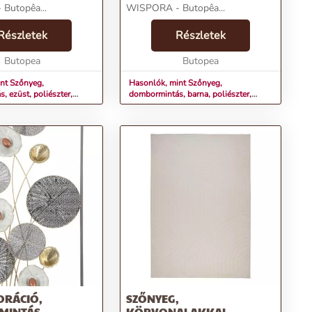
Butopêa...
WISPORA - Butopêa...
Részletek
Részletek
Butopea
Butopea
nt Szőnyeg,
Hasonlók, mint Szőnyeg,
, ezüst, poliészter,
dombormintás, barna, poliészter,
 - WISPORA
80x150 cm - WISPORA
ORÁCIÓ,
SZŐNYEG,
MINTÁS
KÖRVONALAKKAL