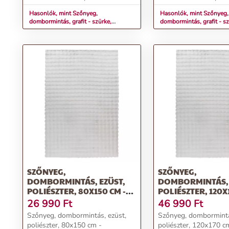
Hasonlók, mint Szőnyeg,
Hasonlók, mint Szőnyeg,
dombormintás, grafit - szürke,
dombormintás, grafit - sz
poliészter, 160x230 cm - WISPORA
poliészter, 200x290 cm
SZŐNYEG,
SZŐNYEG,
DOMBORMINTÁS, EZÜST,
DOMBORMINTÁS, 
POLIÉSZTER, 80X150 CM -
POLIÉSZTER, 120X
WISPORA
WISPORA
26 990
Ft
46 990
Ft
Szőnyeg, dombormintás, ezüst,
Szőnyeg, dombormintá
poliészter, 80x150 cm -
poliészter, 120x170 c