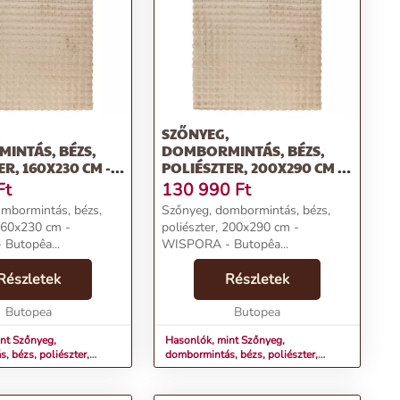
,
SZŐNYEG,
INTÁS, BÉZS,
DOMBORMINTÁS, BÉZS,
R, 160X230 CM -
POLIÉSZTER, 200X290 CM -
WISPORA
Ft
130 990
Ft
mbormintás, bézs,
Szőnyeg, dombormintás, bézs,
 160x230 cm -
poliészter, 200x290 cm -
Butopêa...
WISPORA - Butopêa...
Részletek
Részletek
Butopea
Butopea
nt Szőnyeg,
Hasonlók, mint Szőnyeg,
, bézs, poliészter,
dombormintás, bézs, poliészter,
 - WISPORA
200x290 cm - WISPORA