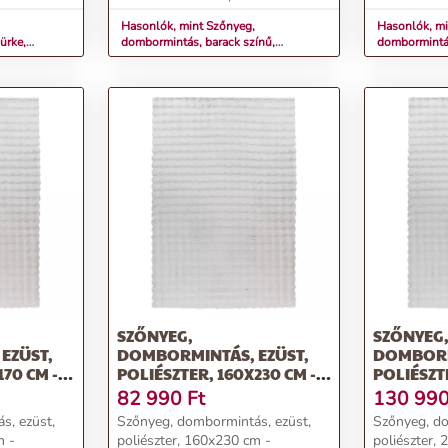
Hasonlók, mint Szőnyeg,
Hasonlók, mi
ürke,
dombormintás, barack színű,
dombormintás
 - WISPORA
poliészter, 120x170 cm - WISPORA
poliészter,
SZŐNYEG,
SZŐNYEG
EZÜST,
DOMBORMINTÁS, EZÜST,
DOMBORM
170 CM -
POLIÉSZTER, 160X230 CM -
POLIÉSZT
WISPORA
WISPORA
82 990
Ft
130 99
s, ezüst,
Szőnyeg, dombormintás, ezüst,
Szőnyeg, do
m -
poliészter, 160x230 cm -
poliészter,