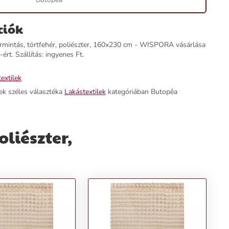
ciók
mintás, törtfehér, poliészter, 160x230 cm - WISPORA vásárlása
ért. Szállítás: ingyenes Ft.
extilek
ek széles választéka
Lakástextilek
kategóriában Butopêa
liészter,