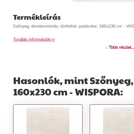
Termékleírás
Szőnyeg, dombormintás, törtfehér, poliészter, 160x230 cm - W
További információk>>
↓ Több részlet...
Hasonlók, mint Szőnyeg, 
160x230 cm - WISPORA: