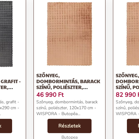
SZŐNYEG,
SZŐNYEG
GRAFIT -
DOMBORMINTÁS, BARACK
DOMBORM
TER,
SZÍNŰ, POLIÉSZTER,
SZÍNŰ, P
SPORA
120X170 CM - WISPORA
160X230 
46 990
Ft
82 990
, grafit -
Szőnyeg, dombormintás, barack
Szőnyeg, d
0x290 cm -
színű, poliészter, 120x170 cm -
színű, polié
.
WISPORA - Butopêa...
WISPORA - 
k
Részletek
Butopea