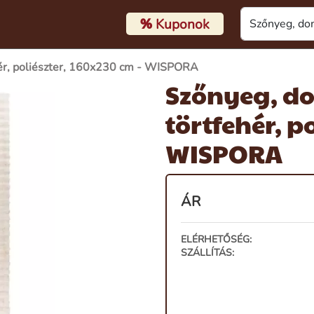
%
Kuponok
ér, poliészter, 160x230 cm - WISPORA
Szőnyeg, d
törtfehér, p
WISPORA
ÁR
ELÉRHETŐSÉG:
SZÁLLÍTÁS: