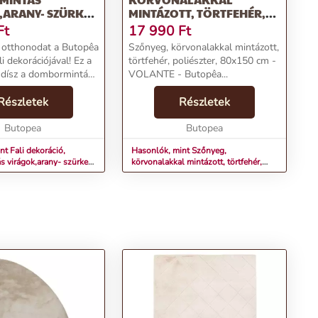
,ARANY- SZÜRKE-
MINTÁZOTT, TÖRTFEHÉR,
R - DE TOUT
POLIÉSZTER, 80X150 CM -
Ft
17 990
Ft
VOLANTE
el otthonodat a Butopêa
Szőnyeg, körvonalakkal mintázott,
 dekorációjával! Ez a
törtfehér, poliészter, 80x150 cm -
i dísz a dombormintás
VOLANTE - Butopêa...
az arany-szürke-
ínek elegáns
Részletek
Részletek
ával varázsolja
még von...
Butopea
Butopea
t Fali dekoráció,
Hasonlók, mint Szőnyeg,
 virágok,arany- szürke-
körvonalakkal mintázott, törtfehér,
DE TOUT
poliészter, 80x150 cm - VOLANTE