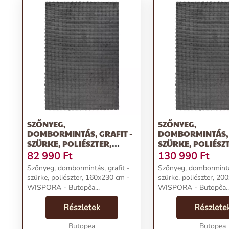
SZŐNYEG,
SZŐNYEG,
DOMBORMINTÁS, GRAFIT -
DOMBORMINTÁS, 
SZÜRKE, POLIÉSZTER,
SZÜRKE, POLIÉSZ
160X230 CM - WISPORA
200X290 CM - WI
82 990
Ft
130 990
Ft
Szőnyeg, dombormintás, grafit -
Szőnyeg, dombormintás
szürke, poliészter, 160x230 cm -
szürke, poliészter, 20
WISPORA - Butopêa...
WISPORA - Butopêa..
Részletek
Részlete
Butopea
Butopea