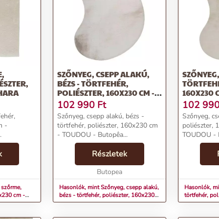
,
SZŐNYEG, CSEPP ALAKÚ,
SZŐNYEG,
ÉSZTER,
BÉZS - TÖRTFEHÉR,
TÖRTFEHÉ
CHARA
POLIÉSZTER, 160X230 CM -
160X230 
TOUDOU
102 990
Ft
102 99
ehér,
Szőnyeg, csepp alakú, bézs -
Szőnyeg, cse
m -
törtfehér, poliészter, 160x230 cm
poliészter,
.
- TOUDOU - Butopêa...
TOUDOU - B
k
Részletek
Butopea
 szőrme,
Hasonlók, mint Szőnyeg, csepp alakú,
Hasonlók, mi
0x230 cm -
bézs - törtfehér, poliészter, 160x230
törtfehér, po
cm - TOUDOU
TOUDOU