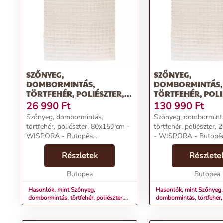
SZŐNYEG,
SZŐNYEG,
DOMBORMINTÁS,
DOMBORMINTÁS,
TÖRTFEHÉR, POLIÉSZTER,
TÖRTFEHÉR, POLI
80X150 CM - WISPORA
200X290 CM - WI
26 990
Ft
130 990
Ft
Szőnyeg, dombormintás,
Szőnyeg, dombormint
törtfehér, poliészter, 80x150 cm -
törtfehér, poliészter,
WISPORA - Butopêa...
- WISPORA - Butopêa.
Részletek
Részlete
Butopea
Butopea
Hasonlók, mint Szőnyeg,
Hasonlók, mint Szőnyeg,
dombormintás, törtfehér, poliészter,
dombormintás, törtfehér, 
80x150 cm - WISPORA
200x290 cm - WISPORA