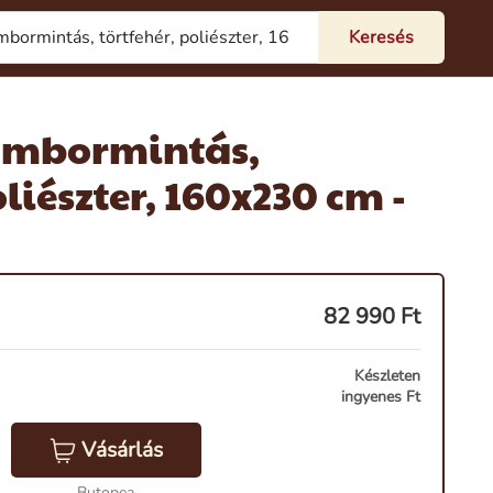
ombormintás,
oliészter, 160x230 cm -
82 990
Ft
Készleten
ingyenes Ft
Vásárlás
Butopea