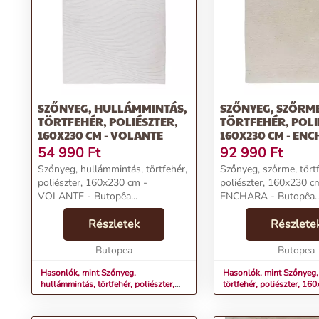
SZŐNYEG, HULLÁMMINTÁS,
SZŐNYEG, SZŐRME
TÖRTFEHÉR, POLIÉSZTER,
TÖRTFEHÉR, POLI
160X230 CM - VOLANTE
160X230 CM - EN
54 990
Ft
92 990
Ft
Szőnyeg, hullámmintás, törtfehér,
Szőnyeg, szőrme, törtf
poliészter, 160x230 cm -
poliészter, 160x230 c
VOLANTE - Butopêa...
ENCHARA - Butopêa..
Részletek
Részlete
Butopea
Butopea
Hasonlók, mint Szőnyeg,
Hasonlók, mint Szőnyeg,
hullámmintás, törtfehér, poliészter,
törtfehér, poliészter, 16
160x230 cm - VOLANTE
ENCHARA