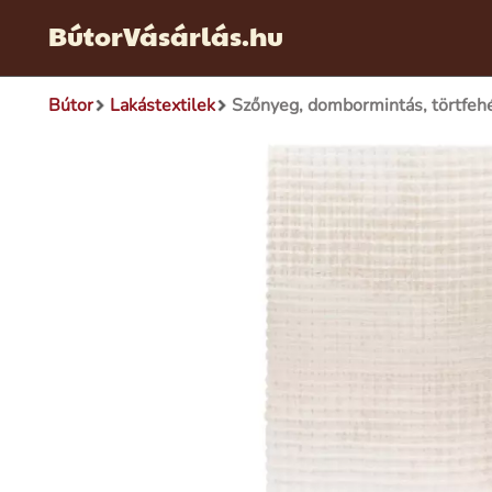
BútorVásárlás.hu
Bútor
Lakástextilek
Szőnyeg, dombormintás, törtfeh