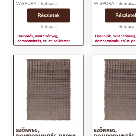
WISPORA - Butopêa...
WISPORA - Butopêa..
Részletek
Részlete
Butopea
Butopea
Hasonlók, mint Szőnyeg,
Hasonlók, mint Szőnyeg,
dombormintás, ezüst, poliészter,
dombormintás, ezüst, pol
80x150 cm - WISPORA
120x170 cm - WISPORA
SZŐNYEG,
SZŐNYEG,
DOMBORMINTÁS, BARNA,
DOMBORMINTÁS,