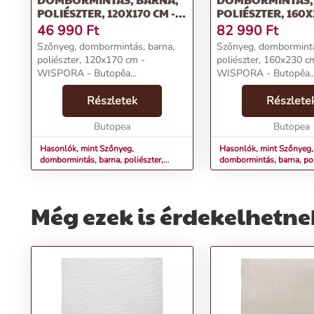
POLIÉSZTER, 120X170 CM -
POLIÉSZTER, 160X
WISPORA
WISPORA
46 990
Ft
82 990
Ft
Szőnyeg, dombormintás, barna,
Szőnyeg, dombormintá
poliészter, 120x170 cm -
poliészter, 160x230 c
WISPORA - Butopêa...
WISPORA - Butopêa..
Részletek
Részlete
Butopea
Butopea
Hasonlók, mint Szőnyeg,
Hasonlók, mint Szőnyeg,
dombormintás, barna, poliészter,
dombormintás, barna, pol
120x170 cm - WISPORA
160x230 cm - WISPORA
Még ezek is érdekelhetne