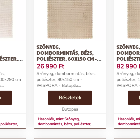
SZŐNYEG,
SZŐNYEG
DOMBORMINTÁS, BÉZS,
DOMBORM
ÉSZTER,
POLIÉSZTER, 80X150 CM -
POLIÉSZTE
SPORA
WISPORA
WISPORA
26 990
Ft
82 990
ás,
Szőnyeg, dombormintás, bézs,
Szőnyeg, do
 200x290 cm
poliészter, 80x150 cm -
poliészter,
..
WISPORA - Butopêa...
WISPORA - 
k
Részletek
Butopea
Hasonlók, mint Szőnyeg,
Hasonlók, mi
poliészter,
dombormintás, bézs, poliészter,
dombormintás
80x150 cm - WISPORA
160x230 cm