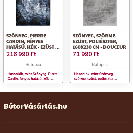
SZŐNYEG, PIERRE
SZŐNYEG, SZŐRME,
CARDIN, FÉNYES
EZÜST, POLIÉSZTER,
HATÁSÚ, KÉK - EZÜST -
160X230 CM - DOUCEUR
FEKETE, LYOCELL -
216 990
Ft
71 990
Ft
VISZKÓZ - AKRILL,
160X230 CM - UNIVERS
Butopea
Butopea
Hasonlók, mint Szőnyeg, Pierre
Hasonlók, mint Szőnyeg,
Cardin, fényes hatású, kék -
szőrme, ezüst, poliészter,
ezüst - fekete, lyocell - viszkóz -
160x230 cm - DOUCEUR
akrill, 160x230 cm - UNIVERS
BútorVásárlás.hu