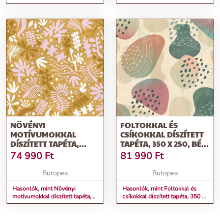
VAYANA
zöld - bézs - TOBOGAN
NÖVÉNYI
FOLTOKKAL ÉS
MOTÍVUMOKKAL
CSÍKOKKAL DÍSZÍTETT
DÍSZÍTETT TAPÉTA,
TAPÉTA, 350 X 250, BÉZS
300X250 CM,
- SÖTÉTZÖLD -
74 990
Ft
81 990
Ft
MUSTÁRSÁRGA -
RÓZSASZÍN - HARICOTS
RÓZSASZÍN - FEHÉR -
Butopea
Butopea
GOUSCHA
Hasonlók, mint Növényi
Hasonlók, mint Foltokkal és
motívumokkal díszített tapéta,
csíkokkal díszített tapéta, 350 x
300x250 cm, mustársárga -
250, bézs - sötétzöld -
rózsaszín - fehér - GOUSCHA
rózsaszín - HARICOTS