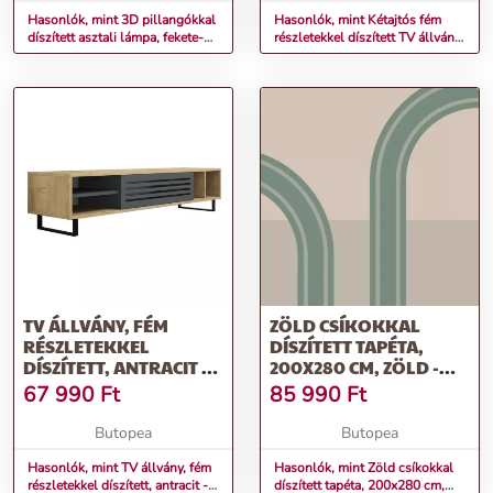
Hasonlók, mint 3D pillangókkal
Hasonlók, mint Kétajtós fém
díszített asztali lámpa, fekete-
részletekkel díszített TV állvány,
réz - RURUTU
fenyő - VAYANA
TV ÁLLVÁNY, FÉM
ZÖLD CSÍKOKKAL
RÉSZLETEKKEL
DÍSZÍTETT TAPÉTA,
DÍSZÍTETT, ANTRACIT -
200X280 CM, ZÖLD -
VAYANA
BÉZS - TOBOGAN
67 990
Ft
85 990
Ft
Butopea
Butopea
Hasonlók, mint TV állvány, fém
Hasonlók, mint Zöld csíkokkal
részletekkel díszített, antracit -
díszített tapéta, 200x280 cm,