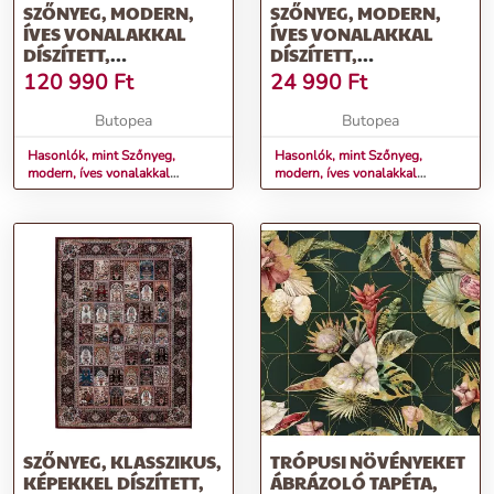
SZŐNYEG, MODERN,
SZŐNYEG, MODERN,
ÍVES VONALAKKAL
ÍVES VONALAKKAL
DÍSZÍTETT,
DÍSZÍTETT,
SÖTÉTSZÜRKE,
SÖTÉTSZÜRKE, 80X150
120 990
Ft
24 990
Ft
200X290 CM -
CM - RONDOLE
RONDOLE
Butopea
Butopea
Hasonlók, mint Szőnyeg,
Hasonlók, mint Szőnyeg,
modern, íves vonalakkal
modern, íves vonalakkal
díszített, sötétszürke, 200x290
díszített, sötétszürke, 80x150
cm - RONDOLE
cm - RONDOLE
SZŐNYEG, KLASSZIKUS,
TRÓPUSI NÖVÉNYEKET
KÉPEKKEL DÍSZÍTETT,
ÁBRÁZOLÓ TAPÉTA,