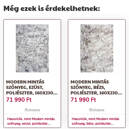
Még ezek is érdekelhetnek:
MODERN MINTÁS
MODERN MINTÁS
SZŐNYEG, EZÜST,
SZŐNYEG, BÉZS,
POLIÉSZTER, 160X230
POLIÉSZTER, 160X230
CM - CARRELIS
CM - CARRELIS
71 990
Ft
71 990
Ft
Butopea
Butopea
Hasonlók, mint Modern mintás
Hasonlók, mint Modern mintás
szőnyeg, ezüst, poliészter,
szőnyeg, bézs, poliészter,
160x230 cm - CARRELIS
160x230 cm - CARRELIS