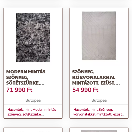
MODERN MINTÁS
SZŐNYEG,
SZŐNYEG,
KÖRVONALAKKAL
SÖTÉTSZÜRKE,
MINTÁZOTT, EZÜST,
POLIÉSZTER, 160X230
POLIÉSZTER, 160X230
71 990
Ft
54 990
Ft
CM - CARRELIS
CM - VOLANTE
Butopea
Butopea
Hasonlók, mint Modern mintás
Hasonlók, mint Szőnyeg,
szőnyeg, sötétszürke,
körvonalakkal mintázott, ezüst,
poliészter, 160x230 cm -
poliészter, 160x230 cm -
CARRELIS
VOLANTE