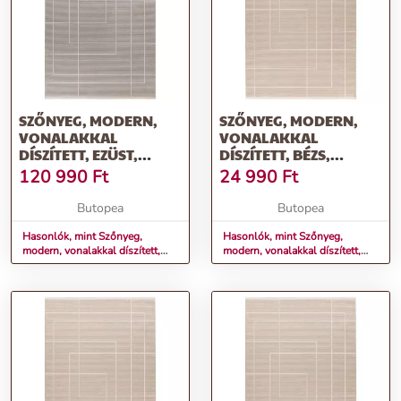
SZŐNYEG, MODERN,
SZŐNYEG, MODERN,
VONALAKKAL
VONALAKKAL
DÍSZÍTETT, EZÜST,
DÍSZÍTETT, BÉZS,
200X290 CM - LA
80X150 CM - LA PLAINE
120 990
Ft
24 990
Ft
PLAINE
Butopea
Butopea
Hasonlók, mint Szőnyeg,
Hasonlók, mint Szőnyeg,
modern, vonalakkal díszített,
modern, vonalakkal díszített,
ezüst, 200x290 cm - LA
bézs, 80x150 cm - LA PLAINE
PLAINE