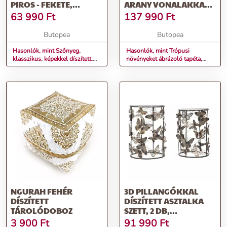
PIROS - FEKETE,
ARANY VONALAKKAL,
POLIÉSZTER, 240X330
400X250 CM,
63 990
Ft
137 990
Ft
CM - NUIT D'IVOIRE
SMARAGZÖLD - ARANY
- RÓZSASZÍN - VERT
Butopea
Butopea
PROFOND
Hasonlók, mint Szőnyeg,
Hasonlók, mint Trópusi
klasszikus, képekkel díszített,
növényeket ábrázoló tapéta,
piros - fekete, poliészter,
arany vonalakkal, 400x250 cm,
240x330 cm - NUIT D'IVOIRE
smaragzöld - arany - rózsaszín -
VERT PROFOND
NGURAH FEHÉR
3D PILLANGÓKKAL
DÍSZÍTETT
DÍSZÍTETT ASZTALKA
TÁROLÓDOBOZ
SZETT, 2 DB,
SÖTÉTSZÜRKE-RÉZ -
3 900
Ft
91 990
Ft