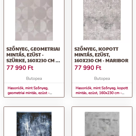
SZŐNYEG, GEOMETRIAI
SZŐNYEG, KOPOTT
MINTÁS, EZÜST -
MINTÁS, EZÜST,
SZÜRKE, 160X230 CM -
160X230 CM - MARIBOR
RONDOUNET
77 990
Ft
77 990
Ft
Butopea
Butopea
Hasonlók, mint Szőnyeg,
Hasonlók, mint Szőnyeg, kopott
geometriai mintás, ezüst -
mintás, ezüst, 160x230 cm -
szürke, 160x230 cm -
MARIBOR
RONDOUNET