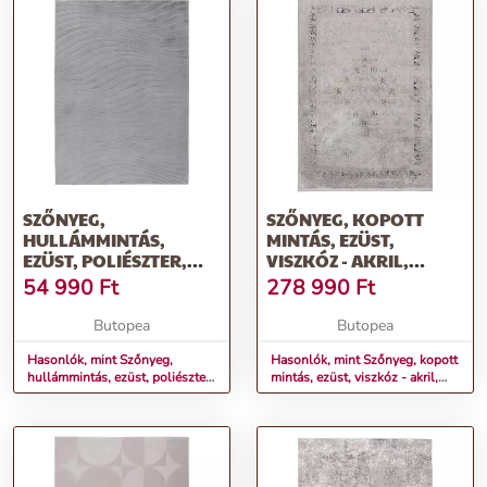
SZŐNYEG,
SZŐNYEG, KOPOTT
HULLÁMMINTÁS,
MINTÁS, EZÜST,
EZÜST, POLIÉSZTER,
VISZKÓZ - AKRIL,
160X230 CM - VOLANTE
160X230 CM - LUNE
54 990
Ft
278 990
Ft
D'OR
Butopea
Butopea
Hasonlók, mint Szőnyeg,
Hasonlók, mint Szőnyeg, kopott
hullámmintás, ezüst, poliészter,
mintás, ezüst, viszkóz - akril,
160x230 cm - VOLANTE
160x230 cm - LUNE D'OR