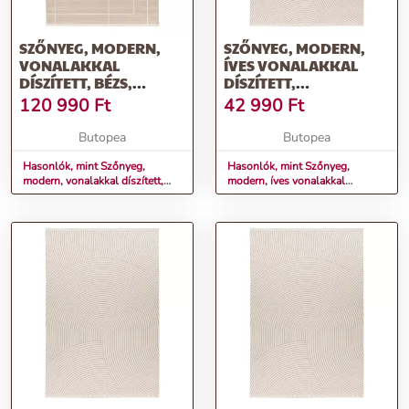
SZŐNYEG, MODERN,
SZŐNYEG, MODERN,
VONALAKKAL
ÍVES VONALAKKAL
DÍSZÍTETT, BÉZS,
DÍSZÍTETT,
200X290 CM - LA
SÖTÉTSZÜRKE, 120X170
120 990
Ft
42 990
Ft
PLAINE
CM - RONDOLE
Butopea
Butopea
Hasonlók, mint Szőnyeg,
Hasonlók, mint Szőnyeg,
modern, vonalakkal díszített,
modern, íves vonalakkal
bézs, 200x290 cm - LA PLAINE
díszített, sötétszürke, 120x170
cm - RONDOLE