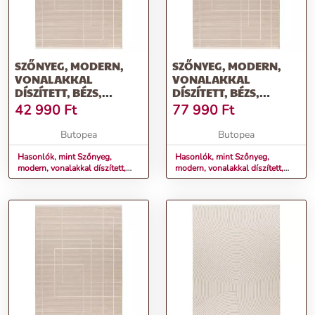
SZŐNYEG, MODERN,
SZŐNYEG, MODERN,
VONALAKKAL
VONALAKKAL
DÍSZÍTETT, BÉZS,
DÍSZÍTETT, BÉZS,
120X170 CM - LA PLAINE
160X230 CM - LA PLAINE
42 990
Ft
77 990
Ft
Butopea
Butopea
Hasonlók, mint Szőnyeg,
Hasonlók, mint Szőnyeg,
modern, vonalakkal díszített,
modern, vonalakkal díszített,
bézs, 120x170 cm - LA PLAINE
bézs, 160x230 cm - LA PLAINE