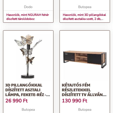
NUEE
Dodo
Butopea
Hasonlók, mint NGURAH fehér
Hasonlók, mint 3D pillangókkal
díszített tárolódoboz
díszített asztalka szett, 2 db,
sötétszürke-réz - NUEE
3D PILLANGÓKKAL
KÉTAJTÓS FÉM
DÍSZÍTETT ASZTALI
RÉSZLETEKKEL
LÁMPA, FEKETE-RÉZ -
DÍSZÍTETT TV ÁLLVÁNY,
RURUTU
FENYŐ - VAYANA
26 990
Ft
130 990
Ft
Butopea
Butopea