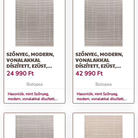
SZŐNYEG, MODERN,
SZŐNYEG, MODERN,
VONALAKKAL
VONALAKKAL
DÍSZÍTETT, EZÜST,
DÍSZÍTETT, EZÜST,
80X150 CM - LA PLAINE
120X170 CM - LA PLAINE
24 990
Ft
42 990
Ft
Butopea
Butopea
Hasonlók, mint Szőnyeg,
Hasonlók, mint Szőnyeg,
modern, vonalakkal díszített,
modern, vonalakkal díszített,
ezüst, 80x150 cm - LA PLAINE
ezüst, 120x170 cm - LA
PLAINE