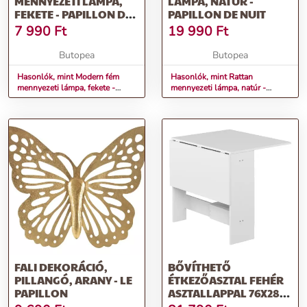
MENNYEZETI LÁMPA,
LÁMPA, NATÚR -
FEKETE - PAPILLON DE
PAPILLON DE NUIT
NUIT
7 990
Ft
19 990
Ft
Butopea
Butopea
Hasonlók, mint Modern fém
Hasonlók, mint Rattan
mennyezeti lámpa, fekete -
mennyezeti lámpa, natúr -
PAPILLON DE NUIT
PAPILLON DE NUIT
FALI DEKORÁCIÓ,
BŐVÍTHETŐ
PILLANGÓ, ARANY - LE
ÉTKEZŐASZTAL FEHÉR
PAPILLON
ASZTALLAPPAL 76X28
CM PAPILLON –