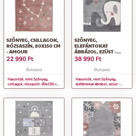
SZŐNYEG, CSILLAGOK,
SZŐNYEG,
RÓZSASZÍN, 80X150 CM
ELEFÁNTOKAT
- AMOUR
ÁBRÁZOL, EZÜST -
SZÜRKE, 120X170 CM -
22 990
Ft
38 990
Ft
ELEFANTOU
Butopea
Butopea
Hasonlók, mint Szőnyeg,
Hasonlók, mint Szőnyeg,
csillagok, rózsaszín, 80x150 cm
elefántokat ábrázol, ezüst -
- AMOUR
szürke, 120x170 cm -
ELEFANTOU