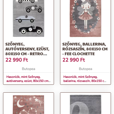
SZŐNYEG,
SZŐNYEG, BALLERINA,
AUTÓVERSENY, EZÜST,
RÓZSASZÍN, 80X150 CM
80X150 CM - RETRO
- FEE CLOCHETTE
VOITURE
22 990
Ft
22 990
Ft
Butopea
Butopea
Hasonlók, mint Szőnyeg,
Hasonlók, mint Szőnyeg,
autóverseny, ezüst, 80x150 cm -
ballerina, rózsaszín, 80x150 cm
RETRO VOITURE
- FEE CLOCHETTE