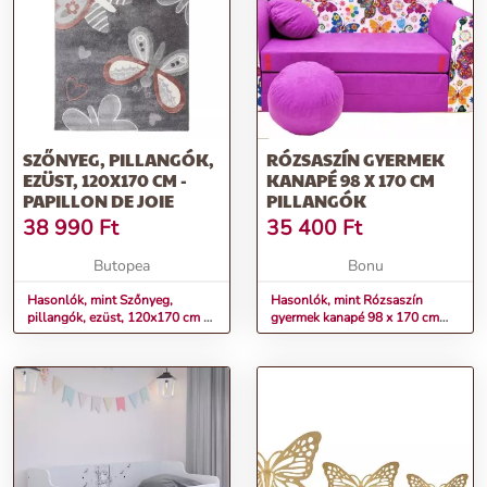
SZŐNYEG, PILLANGÓK,
RÓZSASZÍN GYERMEK
EZÜST, 120X170 CM -
KANAPÉ 98 X 170 CM
PAPILLON DE JOIE
PILLANGÓK
38 990
Ft
35 400
Ft
Butopea
Bonu
Hasonlók, mint Szőnyeg,
Hasonlók, mint Rózsaszín
pillangók, ezüst, 120x170 cm -
gyermek kanapé 98 x 170 cm
PAPILLON DE JOIE
Pillangók