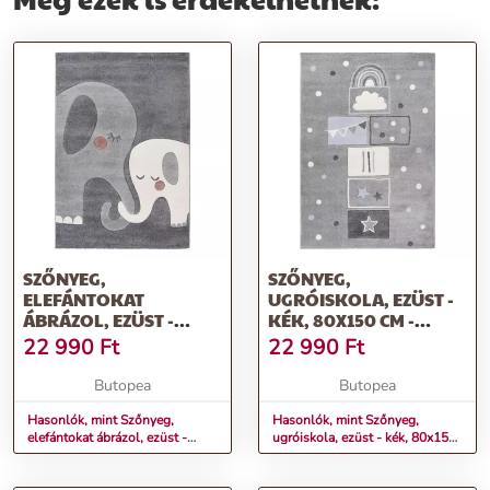
SZŐNYEG,
SZŐNYEG,
ELEFÁNTOKAT
UGRÓISKOLA, EZÜST -
ÁBRÁZOL, EZÜST -
KÉK, 80X150 CM -
SZÜRKE, 80X150 CM -
MARELLE
22 990
Ft
22 990
Ft
ELEFANTOU
Butopea
Butopea
Hasonlók, mint Szőnyeg,
Hasonlók, mint Szőnyeg,
elefántokat ábrázol, ezüst -
ugróiskola, ezüst - kék, 80x150
szürke, 80x150 cm -
cm - MARELLE
ELEFANTOU