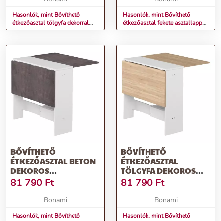
Hasonlók, mint Bővíthető
Hasonlók, mint Bővíthető
étkezőasztal tölgyfa dekorral
étkezőasztal fekete asztallappal
76x28 cm Papillon – TemaHome
76x28 cm Papillon – TemaHome
BŐVÍTHETŐ
BŐVÍTHETŐ
ÉTKEZŐASZTAL BETON
ÉTKEZŐASZTAL
DEKOROS
TÖLGYFA DEKOROS
ASZTALLAPPAL 76X28
ASZTALLAPPAL 76X28
81 790
Ft
81 790
Ft
CM PAPILLON –
CM PAPILLON –
TEMAHOME
TEMAHOME
Bonami
Bonami
Hasonlók, mint Bővíthető
Hasonlók, mint Bővíthető