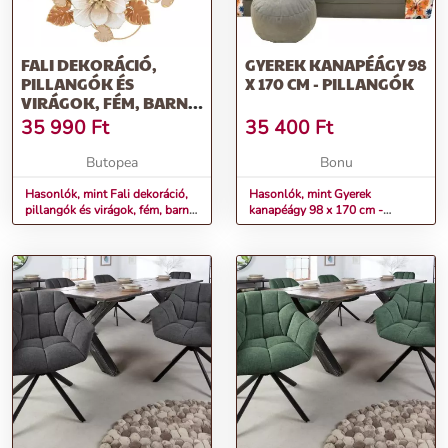
FALI DEKORÁCIÓ,
GYEREK KANAPÉÁGY 98
PILLANGÓK ÉS
X 170 CM - PILLANGÓK
VIRÁGOK, FÉM, BARNA
- ARANY - RONDES
35 990
Ft
35 400
Ft
Butopea
Bonu
Hasonlók, mint Fali dekoráció,
Hasonlók, mint Gyerek
pillangók és virágok, fém, barna
kanapéágy 98 x 170 cm -
- arany - RONDES
Pillangók