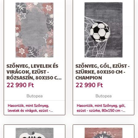
SZŐNYEG, LEVELEK ÉS
SZŐNYEG, GÓL, EZÜST -
VIRÁGOK, EZÜST -
SZÜRKE, 80X150 CM -
RÓZSASZÍN, 80X150 CM
CHAMPION
- BEBE BOHEME
22 990
Ft
22 990
Ft
Butopea
Butopea
Hasonlók, mint Szőnyeg,
Hasonlók, mint Szőnyeg, gól,
levelek és virágok, ezüst -
ezüst - szürke, 80x150 cm -
rózsaszín, 80x150 cm - BEBE
CHAMPION
BOHEME