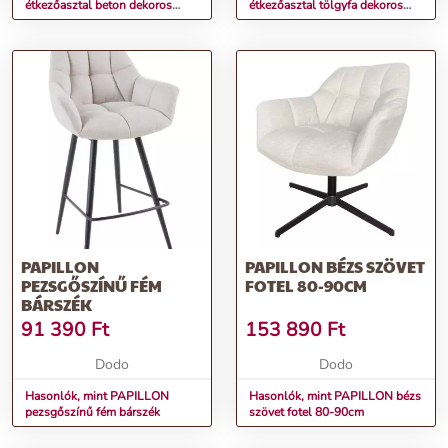
étkezőasztal beton dekoros
étkezőasztal tölgyfa dekoros
asztallappal 76x28 cm Papillon
asztallappal 76x28 cm Papillon
– TemaHome
– TemaHome
PAPILLON
PAPILLON BÉZS SZÖVET
PEZSGŐSZÍNŰ FÉM
FOTEL 80-90CM
BÁRSZÉK
91 390
Ft
153 890
Ft
Dodo
Dodo
Hasonlók, mint PAPILLON
Hasonlók, mint PAPILLON bézs
pezsgőszínű fém bárszék
szövet fotel 80-90cm