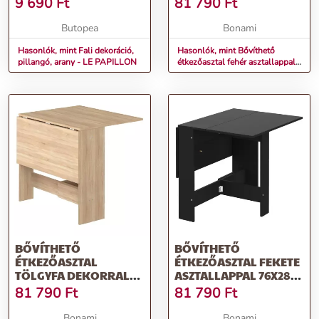
9 690
Ft
81 790
Ft
TEMAHOME
Butopea
Bonami
Hasonlók, mint Fali dekoráció,
Hasonlók, mint Bővíthető
pillangó, arany - LE PAPILLON
étkezőasztal fehér asztallappal
76x28 cm Papillon – TemaHome
BŐVÍTHETŐ
BŐVÍTHETŐ
ÉTKEZŐASZTAL
ÉTKEZŐASZTAL FEKETE
TÖLGYFA DEKORRAL
ASZTALLAPPAL 76X28
76X28 CM PAPILLON –
CM PAPILLON –
81 790
Ft
81 790
Ft
TEMAHOME
TEMAHOME
Bonami
Bonami