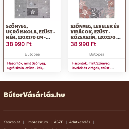
SZŐNYEG,
SZŐNYEG, LEVELEK ÉS
UGRÓISKOLA, EZÜST -
VIRÁGOK, EZÜST -
KÉK, 120X170 CM -
RÓZSASZÍN, 120X170 CM
MARELLE
- BEBE BOHEME
38 990
Ft
38 990
Ft
Butopea
Butopea
Hasonlók, mint Szőnyeg,
Hasonlók, mint Szőnyeg,
ugróiskola, ezüst - kék,
levelek és virágok, ezüst -
120x170 cm - MARELLE
rózsaszín, 120x170 cm - BEBE
BOHEME
BútorVásárlás.hu
Kapcsolat
Impresszum
ÁSZF
Adatkezelés