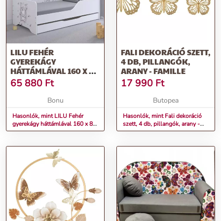
LILU FEHÉR
FALI DEKORÁCIÓ SZETT,
GYEREKÁGY
4 DB, PILLANGÓK,
HÁTTÁMLÁVAL 160 X 80
ARANY - FAMILLE
CM - PILLANGÓK
65 880
Ft
17 990
Ft
Bonu
Butopea
Hasonlók, mint LILU Fehér
Hasonlók, mint Fali dekoráció
gyerekágy háttámlával 160 x 80
szett, 4 db, pillangók, arany -
cm - Pillangók
FAMILLE