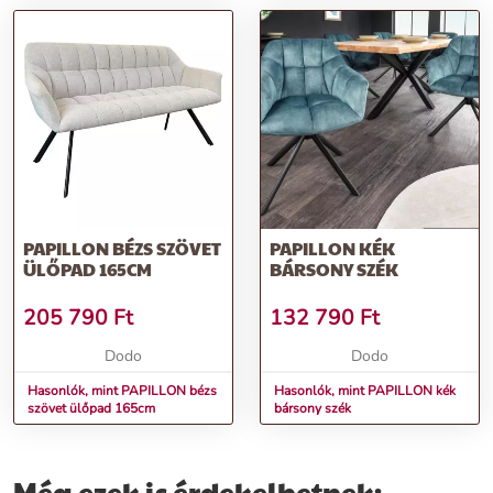
PAPILLON BÉZS SZÖVET
PAPILLON KÉK
ÜLŐPAD 165CM
BÁRSONY SZÉK
205 790
Ft
132 790
Ft
Dodo
Dodo
Hasonlók, mint PAPILLON bézs
Hasonlók, mint PAPILLON kék
szövet ülőpad 165cm
bársony szék
Még ezek is érdekelhetnek: