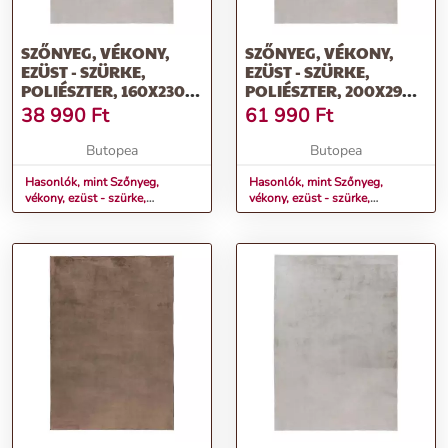
SZŐNYEG, VÉKONY,
SZŐNYEG, VÉKONY,
EZÜST - SZÜRKE,
EZÜST - SZÜRKE,
POLIÉSZTER, 160X230
POLIÉSZTER, 200X290
CM - AMBERLYN
CM - AMBERLYN
38 990
Ft
61 990
Ft
Butopea
Butopea
Hasonlók, mint Szőnyeg,
Hasonlók, mint Szőnyeg,
vékony, ezüst - szürke,
vékony, ezüst - szürke,
poliészter, 160x230 cm -
poliészter, 200x290 cm -
AMBERLYN
AMBERLYN