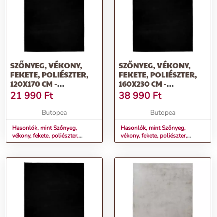
SZŐNYEG, VÉKONY,
SZŐNYEG, VÉKONY,
FEKETE, POLIÉSZTER,
FEKETE, POLIÉSZTER,
120X170 CM -
160X230 CM -
AMBERLYN
AMBERLYN
21 990
Ft
38 990
Ft
Butopea
Butopea
Hasonlók, mint Szőnyeg,
Hasonlók, mint Szőnyeg,
vékony, fekete, poliészter,
vékony, fekete, poliészter,
120x170 cm - AMBERLYN
160x230 cm - AMBERLYN