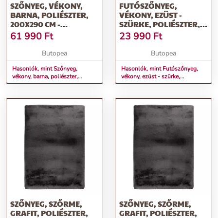
SZŐNYEG, VÉKONY,
FUTÓSZŐNYEG,
BARNA, POLIÉSZTER,
VÉKONY, EZÜST -
200X290 CM -
SZÜRKE, POLIÉSZTER,
AMBERLYN
80X300 CM -
61 990
Ft
23 990
Ft
AMBERLYN
Butopea
Butopea
Hasonlók, mint Szőnyeg,
Hasonlók, mint Futószőnyeg,
vékony, barna, poliészter,
vékony, ezüst - szürke,
200x290 cm - AMBERLYN
poliészter, 80x300 cm -
AMBERLYN
SZŐNYEG, SZŐRME,
SZŐNYEG, SZŐRME,
GRAFIT, POLIÉSZTER,
GRAFIT, POLIÉSZTER,