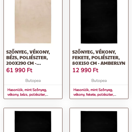
SZŐNYEG, VÉKONY,
SZŐNYEG, VÉKONY,
BÉZS, POLIÉSZTER,
FEKETE, POLIÉSZTER,
200X290 CM -
80X150 CM - AMBERLYN
AMBERLYN
61 990
Ft
12 990
Ft
Butopea
Butopea
Hasonlók, mint Szőnyeg,
Hasonlók, mint Szőnyeg,
vékony, bézs, poliészter,
vékony, fekete, poliészter,
200x290 cm - AMBERLYN
80x150 cm - AMBERLYN