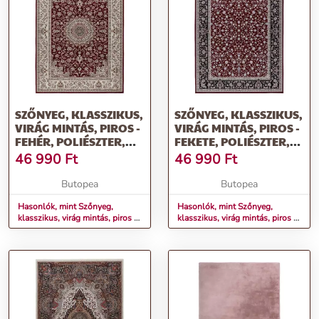
SZŐNYEG, KLASSZIKUS,
SZŐNYEG, KLASSZIKUS,
VIRÁG MINTÁS, PIROS -
VIRÁG MINTÁS, PIROS -
FEHÉR, POLIÉSZTER,
FEKETE, POLIÉSZTER,
200X290 CM - BOHEME
200X290 CM - MILLE ET
46 990
Ft
46 990
Ft
ROYALE
UNE NUITS
Butopea
Butopea
Hasonlók, mint Szőnyeg,
Hasonlók, mint Szőnyeg,
klasszikus, virág mintás, piros -
klasszikus, virág mintás, piros -
fehér, poliészter, 200x290 cm -
fekete, poliészter, 200x290 cm -
BOHEME ROYALE
MILLE ET UNE NUITS