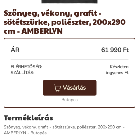
Szőnyeg, vékony, grafit -
sötétszürke, poliészter, 200x290
cm - AMBERLYN
ÁR
61 990
Ft
ELÉRHETŐSÉG:
Készleten
SZÁLLÍTÁS:
ingyenes Ft
Vásárlás
Butopea
Termékleírás
Szőnyeg, vékony, grafit - sötétszürke, poliészter, 200x290 cm -
AMBERLYN - Butopêa