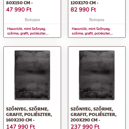
80X150 CM -
120X170 CM -
47 990
Ft
82 990
Ft
Butopea
Butopea
Hasonlók, mint Szőnyeg,
Hasonlók, mint Szőnyeg,
szőrme, grafit, poliészter,
szőrme, grafit, poliészter,
80x150 cm -
120x170 cm -
SZŐNYEG, SZŐRME,
SZŐNYEG, SZŐRME,
GRAFIT, POLIÉSZTER,
GRAFIT, POLIÉSZTER,
160X230 CM -
200X290 CM -
147 990
Ft
237 990
Ft