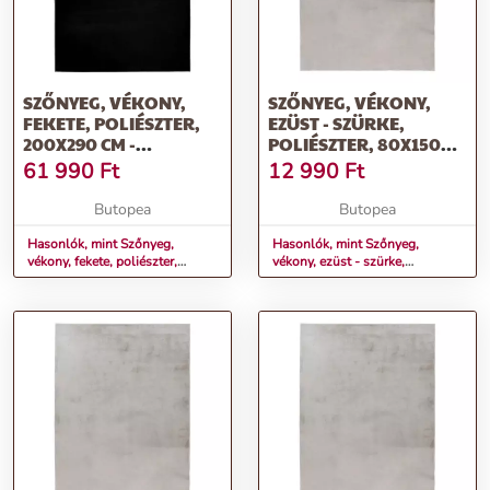
SZŐNYEG, VÉKONY,
SZŐNYEG, VÉKONY,
FEKETE, POLIÉSZTER,
EZÜST - SZÜRKE,
200X290 CM -
POLIÉSZTER, 80X150
AMBERLYN
CM - AMBERLYN
61 990
Ft
12 990
Ft
Butopea
Butopea
Hasonlók, mint Szőnyeg,
Hasonlók, mint Szőnyeg,
vékony, fekete, poliészter,
vékony, ezüst - szürke,
200x290 cm - AMBERLYN
poliészter, 80x150 cm -
AMBERLYN