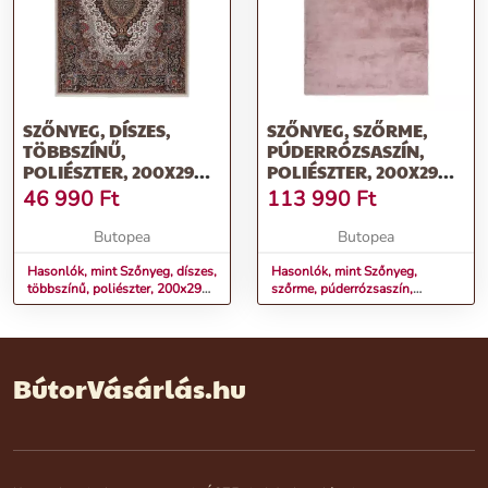
SZŐNYEG, DÍSZES,
SZŐNYEG, SZŐRME,
TÖBBSZÍNŰ,
PÚDERRÓZSASZÍN,
POLIÉSZTER, 200X290
POLIÉSZTER, 200X290
CM - CHANSON D'OCRE
CM - DOUCEUR
46 990
Ft
113 990
Ft
Butopea
Butopea
Hasonlók, mint Szőnyeg, díszes,
Hasonlók, mint Szőnyeg,
többszínű, poliészter, 200x290
szőrme, púderrózsaszín,
cm - CHANSON D'OCRE
poliészter, 200x290 cm -
DOUCEUR
BútorVásárlás.hu