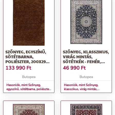
SZŐNYEG, EGYSZÍNŰ,
SZŐNYEG, KLASSZIKUS,
SÖTÉTBARNA,
VIRÁG MINTÁS,
POLIÉSZTER, 200X290
SÖTÉTKÉK - FEHÉR,
CM - AGGELUNE
POLIÉSZTER, 200X290
133 990
Ft
46 990
Ft
CM - BOHEME ROYALE
Butopea
Butopea
Hasonlók, mint Szőnyeg,
Hasonlók, mint Szőnyeg,
egyszínű, sötétbarna, poliészter,
klasszikus, virág mintás,
200x290 cm - AGGELUNE
sötétkék - fehér, poliészter,
200x290 cm - BOHEME
ROYALE