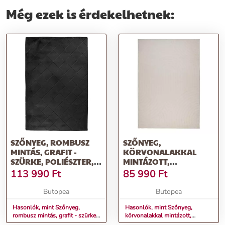
Még ezek is érdekelhetnek:
SZŐNYEG, ROMBUSZ
SZŐNYEG,
MINTÁS, GRAFIT -
KÖRVONALAKKAL
SZÜRKE, POLIÉSZTER,
MINTÁZOTT,
200X290 CM - ELORIA
TÖRTFEHÉR,
113 990
Ft
85 990
Ft
POLIÉSZTER, 200X290
CM - VOLANTE
Butopea
Butopea
Hasonlók, mint Szőnyeg,
Hasonlók, mint Szőnyeg,
rombusz mintás, grafit - szürke,
körvonalakkal mintázott,
poliészter, 200x290 cm -
törtfehér, poliészter, 200x290