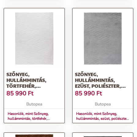
ELORIA
cm - VOLANTE
SZŐNYEG,
SZŐNYEG,
HULLÁMMINTÁS,
HULLÁMMINTÁS,
TÖRTFEHÉR,
EZÜST, POLIÉSZTER,
POLIÉSZTER, 200X290
200X290 CM - VOLANTE
85 990
Ft
85 990
Ft
CM - VOLANTE
Butopea
Butopea
Hasonlók, mint Szőnyeg,
Hasonlók, mint Szőnyeg,
hullámmintás, törtfehér,
hullámmintás, ezüst, poliészter,
poliészter, 200x290 cm -
200x290 cm - VOLANTE
VOLANTE