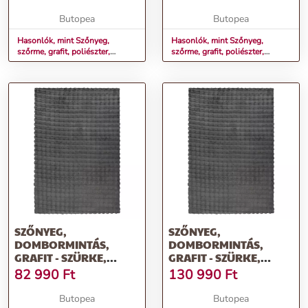
Butopea
Butopea
Hasonlók, mint Szőnyeg,
Hasonlók, mint Szőnyeg,
szőrme, grafit, poliészter,
szőrme, grafit, poliészter,
160x230 cm -
200x290 cm -
SZŐNYEG,
SZŐNYEG,
DOMBORMINTÁS,
DOMBORMINTÁS,
GRAFIT - SZÜRKE,
GRAFIT - SZÜRKE,
POLIÉSZTER, 160X230
POLIÉSZTER, 200X290
82 990
Ft
130 990
Ft
CM - WISPORA
CM - WISPORA
Butopea
Butopea