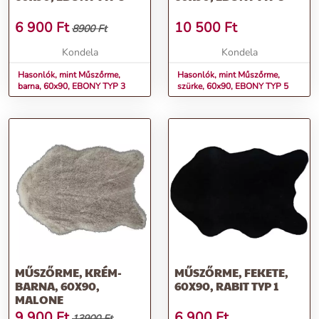
6 900
Ft
10 500
Ft
8900 Ft
Kondela
Kondela
Hasonlók, mint Műszőrme,
Hasonlók, mint Műszőrme,
barna, 60x90, EBONY TYP 3
szürke, 60x90, EBONY TYP 5
MŰSZŐRME, KRÉM-
MŰSZŐRME, FEKETE,
BARNA, 60X90,
60X90, RABIT TYP 1
MALONE
9 900
Ft
6 900
Ft
13900 Ft