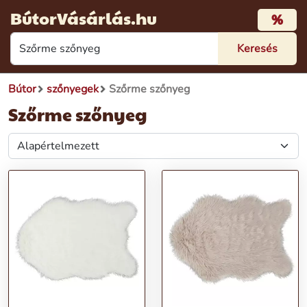
BútorVásárlás.hu
%
Bútor
szőnyegek
Szőrme szőnyeg
Szőrme szőnyeg