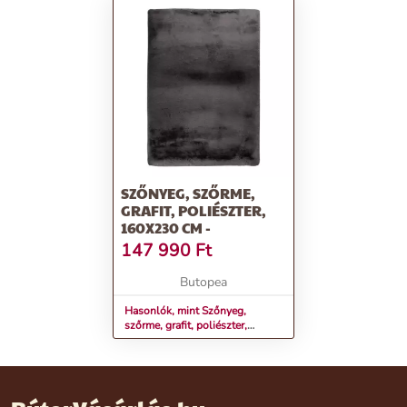
SZŐNYEG, SZŐRME,
GRAFIT, POLIÉSZTER,
160X230 CM -
147 990
Ft
Butopea
Hasonlók, mint Szőnyeg,
szőrme, grafit, poliészter,
160x230 cm -