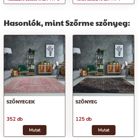
Hasonlók, mint Szőrme szőnyeg:
SZŐNYEGEK
SZÕNYEG
352 db
125 db
Mutat
Mutat