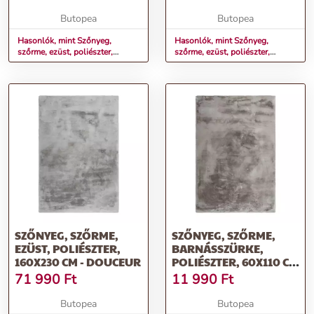
Butopea
Butopea
Hasonlók, mint Szőnyeg,
Hasonlók, mint Szőnyeg,
szőrme, ezüst, poliészter,
szőrme, ezüst, poliészter,
80x150 cm - DOUCEUR
120x170 cm - DOUCEUR
SZŐNYEG, SZŐRME,
SZŐNYEG, SZŐRME,
EZÜST, POLIÉSZTER,
BARNÁSSZÜRKE,
160X230 CM - DOUCEUR
POLIÉSZTER, 60X110 CM
- DOUCEUR
71 990
Ft
11 990
Ft
Butopea
Butopea