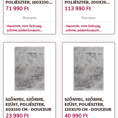
POLIÉSZTER, 160X230
POLIÉSZTER, 200X290
CM - DOUCEUR
CM - DOUCEUR
71 990
Ft
113 990
Ft
Butopea
Butopea
Hasonlók, mint Szőnyeg,
Hasonlók, mint Szőnyeg,
szőrme, púderrózsaszín,
szőrme, púderrózsaszín,
poliészter, 160x230 cm -
poliészter, 200x290 cm -
DOUCEUR
DOUCEUR
SZŐNYEG, SZŐRME,
SZŐNYEG, SZŐRME,
EZÜST, POLIÉSZTER,
EZÜST, POLIÉSZTER,
80X150 CM - DOUCEUR
120X170 CM - DOUCEUR
23 990
Ft
40 990
Ft