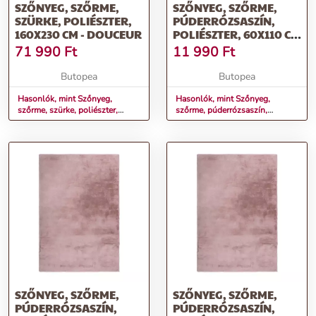
SZŐNYEG, SZŐRME,
SZŐNYEG, SZŐRME,
SZÜRKE, POLIÉSZTER,
PÚDERRÓZSASZÍN,
160X230 CM - DOUCEUR
POLIÉSZTER, 60X110 CM
- DOUCEUR
71 990
Ft
11 990
Ft
Butopea
Butopea
Hasonlók, mint Szőnyeg,
Hasonlók, mint Szőnyeg,
szőrme, szürke, poliészter,
szőrme, púderrózsaszín,
160x230 cm - DOUCEUR
poliészter, 60x110 cm -
DOUCEUR
SZŐNYEG, SZŐRME,
SZŐNYEG, SZŐRME,
PÚDERRÓZSASZÍN,
PÚDERRÓZSASZÍN,