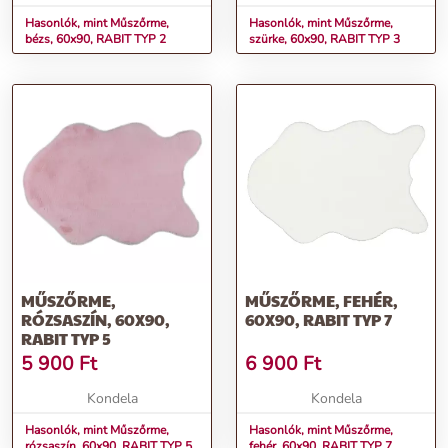
Hasonlók, mint Műszőrme,
Hasonlók, mint Műszőrme,
bézs, 60x90, RABIT TYP 2
szürke, 60x90, RABIT TYP 3
MŰSZŐRME,
MŰSZŐRME, FEHÉR,
RÓZSASZÍN, 60X90,
60X90, RABIT TYP 7
RABIT TYP 5
5 900
Ft
6 900
Ft
Kondela
Kondela
Hasonlók, mint Műszőrme,
Hasonlók, mint Műszőrme,
rózsaszín, 60x90, RABIT TYP 5
fehér, 60x90, RABIT TYP 7