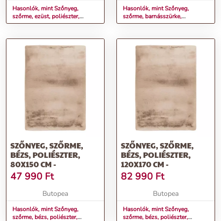
Hasonlók, mint Szőnyeg,
Hasonlók, mint Szőnyeg,
szőrme, ezüst, poliészter,
szőrme, barnásszürke,
160x230 cm - DOUCEUR
poliészter, 60x110 cm -
DOUCEUR
SZŐNYEG, SZŐRME,
SZŐNYEG, SZŐRME,
BÉZS, POLIÉSZTER,
BÉZS, POLIÉSZTER,
80X150 CM -
120X170 CM -
47 990
Ft
82 990
Ft
Butopea
Butopea
Hasonlók, mint Szőnyeg,
Hasonlók, mint Szőnyeg,
szőrme, bézs, poliészter,
szőrme, bézs, poliészter,