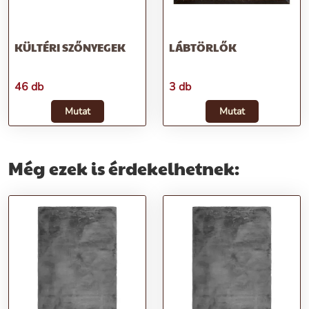
KÜLTÉRI SZŐNYEGEK
LÁBTÖRLŐK
46 db
3 db
Mutat
Mutat
Még ezek is érdekelhetnek: