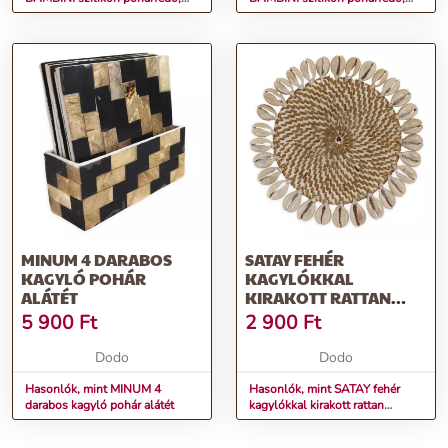
krokodil
oroszlán
MINUM 4 DARABOS
SATAY FEHÉR
KAGYLÓ POHÁR
KAGYLÓKKAL
ALÁTÉT
KIRAKOTT RATTAN
POHÁRALÁTÉT
5 900
Ft
2 900
Ft
Dodo
Dodo
Hasonlók, mint MINUM 4
Hasonlók, mint SATAY fehér
darabos kagyló pohár alátét
kagylókkal kirakott rattan
poháralátét