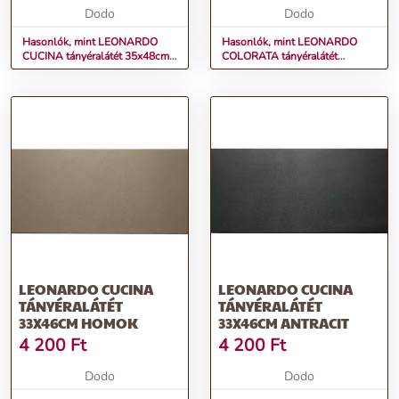
Dodo
Dodo
Hasonlók, mint LEONARDO
Hasonlók, mint LEONARDO
CUCINA tányéralátét 35x48cm
COLORATA tányéralátét
szürke
35x48cm korall
LEONARDO CUCINA
LEONARDO CUCINA
TÁNYÉRALÁTÉT
TÁNYÉRALÁTÉT
33X46CM HOMOK
33X46CM ANTRACIT
4 200
Ft
4 200
Ft
Dodo
Dodo