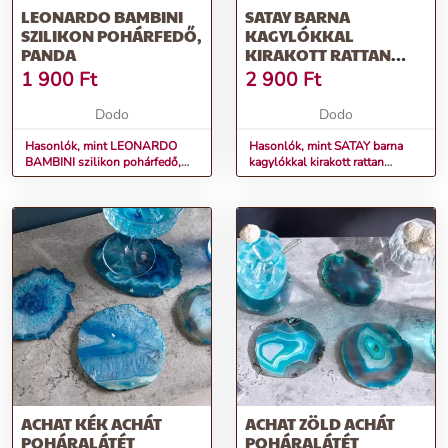
LEONARDO BAMBINI
SATAY BARNA
SZILIKON POHÁRFEDŐ,
KAGYLÓKKAL
PANDA
KIRAKOTT RATTAN
POHÁRALÁTÉT
1 900
Ft
2 900
Ft
Dodo
Dodo
Hasonlók, mint LEONARDO
Hasonlók, mint SATAY barna
BAMBINI szilikon pohárfedő,
kagylókkal kirakott rattan
panda
poháralátét
ACHAT KÉK ACHÁT
ACHAT ZÖLD ACHÁT
POHÁRALÁTÉT
POHÁRALÁTÉT