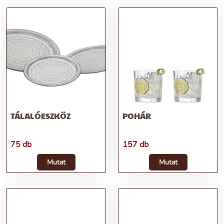
TÁLALÓESZKÖZ
POHÁR
75 db
157 db
Mutat
Mutat