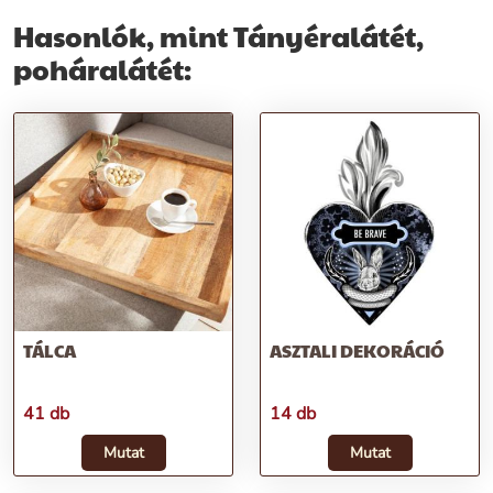
Hasonlók, mint Tányéralátét,
poháralátét:
TÁLCA
ASZTALI DEKORÁCIÓ
41 db
14 db
Mutat
Mutat