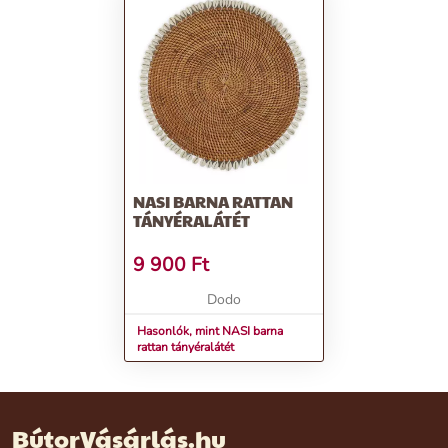
NASI BARNA RATTAN
TÁNYÉRALÁTÉT
9 900
Ft
Dodo
Hasonlók, mint NASI barna
rattan tányéralátét
BútorVásárlás.hu