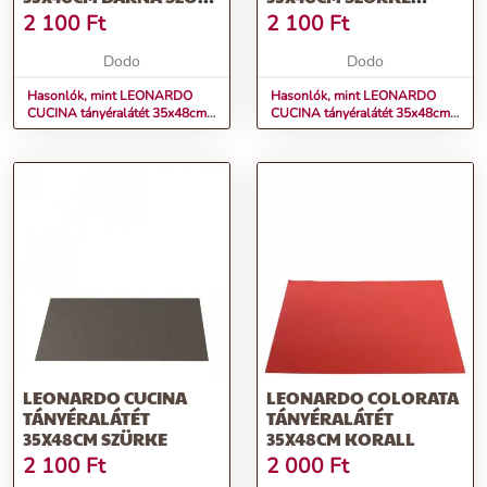
HATÁSÚ
SZŐTT HATÁSÚ
2 100
Ft
2 100
Ft
Dodo
Dodo
Hasonlók, mint LEONARDO
Hasonlók, mint LEONARDO
CUCINA tányéralátét 35x48cm
CUCINA tányéralátét 35x48cm
barna szőtt hatású
szürke szőtt hatású
LEONARDO CUCINA
LEONARDO COLORATA
TÁNYÉRALÁTÉT
TÁNYÉRALÁTÉT
35X48CM SZÜRKE
35X48CM KORALL
2 100
Ft
2 000
Ft