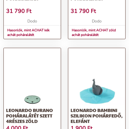
31 790
Ft
31 790
Ft
Dodo
Dodo
Hasonlók, mint ACHAT kék
Hasonlók, mint ACHAT zöld
achát poháralátét
achát poháralátét
LEONARDO BURANO
LEONARDO BAMBINI
POHÁRALÁTÉT SZETT
SZILIKON POHÁRFEDŐ,
4RÉSZES ZÖLD
ELEFÁNT
4 000
Ft
1 900
Ft