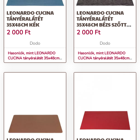
LEONARDO CUCINA
LEONARDO CUCINA
TÁNYÉRALÁTÉT
TÁNYÉRALÁTÉT
35X48CM KÉK
35X48CM BÉZS SZŐTT
HATÁSÚ
2 000
Ft
2 000
Ft
Dodo
Dodo
Hasonlók, mint LEONARDO
Hasonlók, mint LEONARDO
CUCINA tányéralátét 35x48cm
CUCINA tányéralátét 35x48cm
kék
bézs szőtt hatású
LEONARDO CUCINA
LEONARDO CUCINA