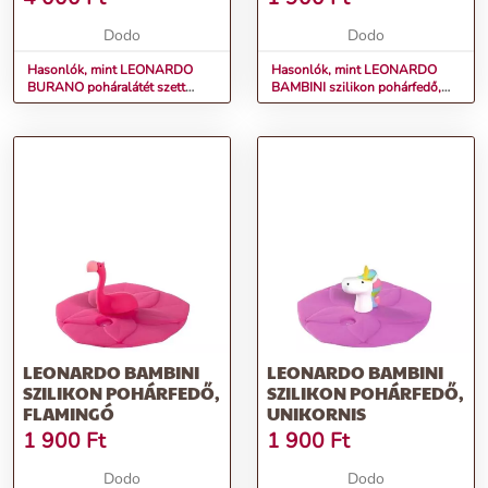
Dodo
Dodo
Hasonlók, mint LEONARDO
Hasonlók, mint LEONARDO
BURANO poháralátét szett
BAMBINI szilikon pohárfedő,
4részes zöld
elefánt
LEONARDO BAMBINI
LEONARDO BAMBINI
SZILIKON POHÁRFEDŐ,
SZILIKON POHÁRFEDŐ,
FLAMINGÓ
UNIKORNIS
1 900
Ft
1 900
Ft
Dodo
Dodo