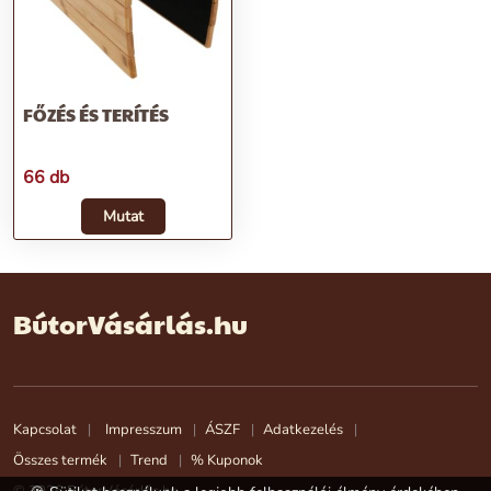
FŐZÉS ÉS TERÍTÉS
66 db
Mutat
BútorVásárlás.hu
Kapcsolat
Impresszum
ÁSZF
Adatkezelés
Összes termék
Trend
% Kuponok