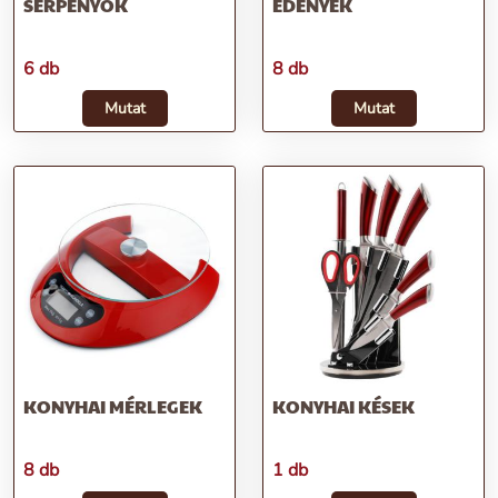
SERPENYŐK
EDÉNYEK
6 db
8 db
Mutat
Mutat
KONYHAI MÉRLEGEK
KONYHAI KÉSEK
8 db
1 db