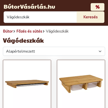
BútorVásárlás.hu
%
Bútor
Főzés és sütés
Vágódeszkák
Vágódeszkák