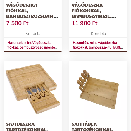
VÁGÓDESZKA
VÁGÓDESZKA
FIÓKKAL,
FIÓKOKKAL,
BAMBUSZ/ROZSDAMENTES
BAMBUSZ/AKRIL,
ACÉL, TAREK TYP 1
TAREK TYP 2
7 500
Ft
11 900
Ft
Kondela
Kondela
Hasonlók, mint Vágódeszka
Hasonlók, mint Vágódeszka
fiókkal, bambusz/rozsdamentes
fiókokkal, bambusz/akril, TAREK
acél, TAREK TYP 1
TYP 2
SAJTDESZKA
SAJTTÁBLA
TARTOZÉKOKKAL,
TARTOZÉKOKKAL,