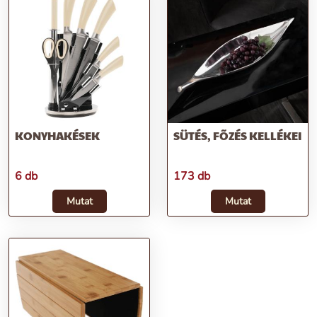
KONYHAKÉSEK
SÜTÉS, FÕZÉS KELLÉKEI
6 db
173 db
Mutat
Mutat