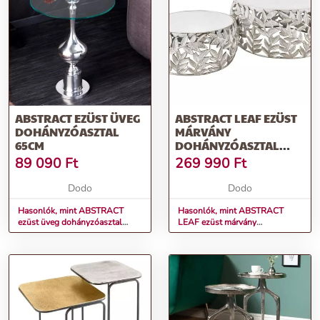
További információk>>
ABSTRACT EZÜST ÜVEG
ABSTRACT LEAF EZÜST
DOHÁNYZÓASZTAL
MÁRVÁNY
65CM
DOHÁNYZÓASZTAL
2DB/SZETT
89 090
Ft
269 990
Ft
Dodo
Dodo
Hasonlók, mint ABSTRACT
Hasonlók, mint ABSTRACT
ezüst üveg dohányzóasztal
LEAF ezüst márvány
65cm
dohányzóasztal 2db/szett