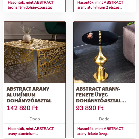
Hasonlók, mint ABSTRACT
Hasonlók, mint ABSTRACT
bronz fém dohányzóasztal
arany alumínium 2 részes
dohányzóasztal
ABSTRACT ARANY
ABSTRACT ARANY-
ALUMÍNIUM
FEKETE ÜVEG
DOHÁNYZÓASZTAL
DOHÁNYZÓASZTAL
65CM
142 890
Ft
93 890
Ft
Dodo
Dodo
Hasonlók, mint ABSTRACT
Hasonlók, mint ABSTRACT
arany alumínium
arany-fekete üveg
dohányzóasztal
dohányzóasztal 65cm