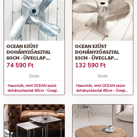
OCEAN EZÜST
OCEAN EZÜST
DOHÁNYZÓASZTAL
DOHÁNYZÓASZTAL
60CM - ÜVEGLAP
85CM - ÜVEGLAP
NÉLKÜL
NÉLKÜL
74 590
Ft
132 590
Ft
Dodo
Dodo
Hasonlók, mint OCEAN ezüst
Hasonlók, mint OCEAN ezüst
dohányzóasztal 60cm - Üveglap
dohányzóasztal 85cm - Üveglap
nélkül
nélkül