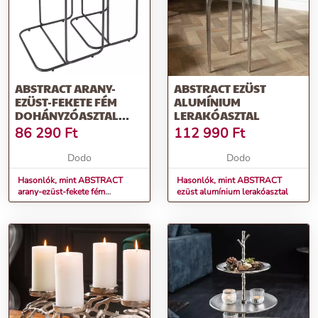
ABSTRACT ARANY-
ABSTRACT EZÜST
EZÜST-FEKETE FÉM
ALUMÍNIUM
DOHÁNYZÓASZTAL
LERAKÓASZTAL
SZETT
86 290
Ft
112 990
Ft
Dodo
Dodo
Hasonlók, mint ABSTRACT
Hasonlók, mint ABSTRACT
arany-ezüst-fekete fém
ezüst alumínium lerakóasztal
dohányzóasztal szett