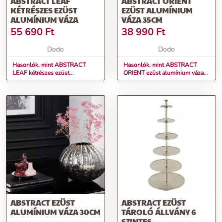
ABSTRACT LEAF
ABSTRACT ORIENT
KÉTRÉSZES EZÜST
EZÜST ALUMÍNIUM
ALUMÍNIUM VÁZA
VÁZA 35CM
55 690
Ft
38 990
Ft
Dodo
Dodo
Hasonlók, mint ABSTRACT
Hasonlók, mint ABSTRACT
LEAF kétrészes ezüst
ORIENT ezüst alumínium váza
alumínium váza
35cm
ABSTRACT EZÜST
ABSTRACT EZÜST
ALUMÍNIUM VÁZA 30CM
TÁROLÓ ÁLLVÁNY 6
SZINTES