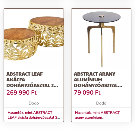
ABSTRACT LEAF
ABSTRACT ARANY
AKÁCFA
ALUMÍNIUM
DOHÁNYZÓASZTAL 2
DOHÁNYZÓASZTAL
DARABOS SZETT
55CM
269 990
Ft
79 090
Ft
Dodo
Dodo
Hasonlók, mint ABSTRACT
Hasonlók, mint ABSTRACT
LEAF akácfa dohányzóasztal 2
arany alumínium
darabos szett
dohányzóasztal 55cm