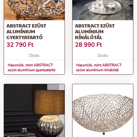
ABSTRACT EZÜST
ABSTRACT EZÜST
ALUMÍNIUM
ALUMÍNIUM
GYERTYATARTÓ
KÍNÁLÓTÁL
32 790
Ft
28 990
Ft
Dodo
Dodo
Hasonlók, mint ABSTRACT
Hasonlók, mint ABSTRACT
ezüst alumínium gyertyatartó
ezüst alumínium kínálótál