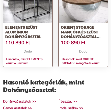
ELEMENTS EZÜST
ORIENT STORAGE
ALUMÍNIUM
MANGÓFA ÉS EZÜST
DOHÁNYZÓASZTAL
DOHÁNYZÓASZTAL
60CM
110 890
Ft
100 890
Ft
Dodo
Dodo
Hasonlók, mint ELEMENTS
Hasonlók, mint ORIENT
ezüst alumínium
STORAGE mangófa és ezüst
dohányzóasztal
dohányzóasztal 60cm
Hasonló kategóriák, mint
Dohányzóasztal:
Dohányzóasztalok >>
Íróasztal >>
Gamer asztalok >>
Irodai székek >>