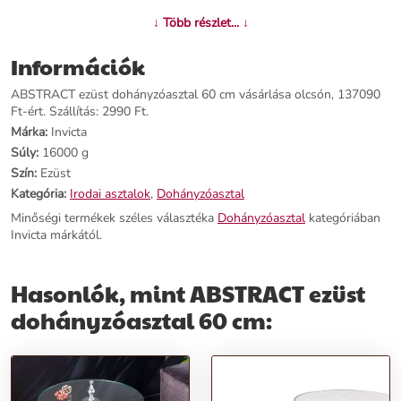
Név:
ABSTRACT ezüst dohányzóasztal 60 cm
↓ Több részlet... ↓
Ár:
117390 Ft
Márka:
Invicta
Információk
Kategória:
Dohányzóasztal
Tömeg:
16000 g
ABSTRACT ezüst dohányzóasztal 60 cm vásárlása olcsón, 137090
Szín:
Ezüst
Ft-ért. Szállítás: 2990 Ft.
Szállítási díj:
2990 Ft
Márka:
Invicta
Súly:
16000 g
Előnyök:
Szín:
Ezüst
Kategória:
Irodai asztalok
,
Dohányzóasztal
Indusztriális Elegancia:
A polírozott alumínium szerkezet és az ezüst
Minőségi termékek széles választéka
Dohányzóasztal
kategóriában
színű felület az ipari stílus jegyeit hordozza, tökéletes kiegészítése a
Invicta márkától.
modern vagy loft enteriőröknek.
Változatos Stílus:
Bátran ajánljuk minden olyan nappaliba, ahol a
minimál stílus és az elegancia találkozik.
Hasonlók, mint ABSTRACT ezüst
Asszimetrikus Design:
Az asszimetrikus lyukacsos felület
vagányságot és modernitást csempész a térbe, egyedi karaktert
dohányzóasztal 60 cm:
kölcsönözve a designnak.
Rendeld meg most,
és varázsold át nappalid hangulatát az
ABSTRACT ezüst dohányzóasztallal, mely eleganciával és stílussal
emeli otthonod atmoszféráját!