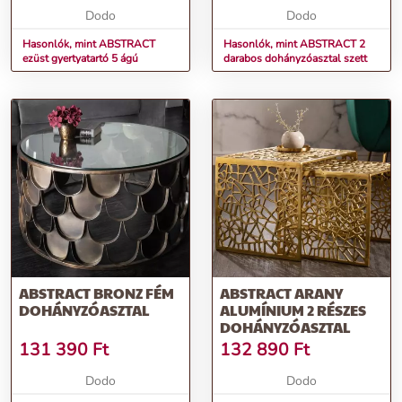
Dodo
Dodo
Hasonlók, mint ABSTRACT
Hasonlók, mint ABSTRACT 2
ezüst gyertyatartó 5 ágú
darabos dohányzóasztal szett
ABSTRACT BRONZ FÉM
ABSTRACT ARANY
DOHÁNYZÓASZTAL
ALUMÍNIUM 2 RÉSZES
DOHÁNYZÓASZTAL
131 390
Ft
132 890
Ft
Dodo
Dodo