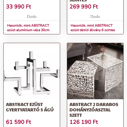
33 990
Ft
269 990
Ft
Dodo
Dodo
Hasonlók, mint ABSTRACT
Hasonlók, mint ABSTRACT
ezüst alumínium váza 30cm
ezüst tároló állvány 6 szintes
ABSTRACT EZÜST
ABSTRACT 2 DARABOS
GYERTYATARTÓ 5 ÁGÚ
DOHÁNYZÓASZTAL
SZETT
61 590
Ft
126 190
Ft