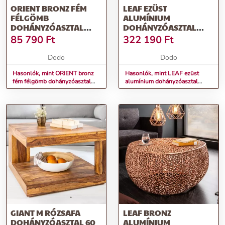
ORIENT BRONZ FÉM
LEAF EZÜST
FÉLGÖMB
ALUMÍNIUM
DOHÁNYZÓASZTAL
DOHÁNYZÓASZTAL
60X60X30
120CM
85 790
Ft
322 190
Ft
Dodo
Dodo
Hasonlók, mint ORIENT bronz
Hasonlók, mint LEAF ezüst
fém félgömb dohányzóasztal
alumínium dohányzóasztal
60x60x30
120cm
GIANT M RÓZSAFA
LEAF BRONZ
DOHÁNYZÓASZTAL 60
ALUMÍNIUM