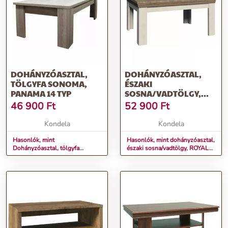
DOHÁNYZÓASZTAL,
DOHÁNYZÓASZTAL,
TÖLGYFA SONOMA,
ÉSZAKI
PANAMA 14 TYP
SOSNA/VADTÖLGY,
ROYAL LN
46 900
Ft
52 900
Ft
Kondela
Kondela
Hasonlók, mint
Hasonlók, mint dohányzóasztal,
Dohányzóasztal, tölgyfa
északi sosna/vadtölgy, ROYAL
sonoma, PANAMA 14 TYP
LN