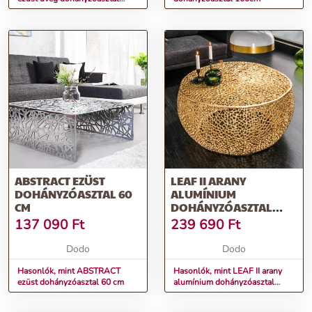
65cm
ABSTRACT EZÜST
LEAF II ARANY
DOHÁNYZÓASZTAL 60
ALUMÍNIUM
CM
DOHÁNYZÓASZTAL
80CM
137 090
Ft
239 690
Ft
Dodo
Dodo
Hasonlók, mint ABSTRACT
Hasonlók, mint LEAF II arany
ezüst dohányzóasztal 60 cm
alumínium dohányzóasztal
80cm