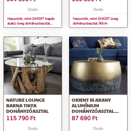
Dodo
Dodo
Hasonlók, mint GHOST trapéz
Hasonlók, mint GHOST üveg
alakú üveg dohányzóasztal
dohányzóasztal 90cm
70cm
NATURE LOUNGE
ORIENT III ARANY
BARNA TIKFA
ALUMÍNIUM
DOHÁNYZÓASZTAL
DOHÁNYZÓASZTAL
60CM
115 790
Ft
87 690
Ft
Dodo
Dodo