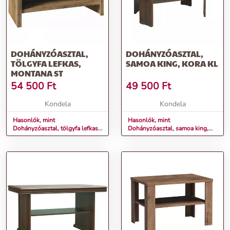
DOHÁNYZÓASZTAL,
DOHÁNYZÓASZTAL,
TÖLGYFA LEFKAS,
SAMOA KING, KORA KL
MONTANA ST
54 500
Ft
49 500
Ft
Kondela
Kondela
Hasonlók, mint
Hasonlók, mint
Dohányzóasztal, tölgyfa lefkas,
Dohányzóasztal, samoa king,
MONTANA ST
KORA KL