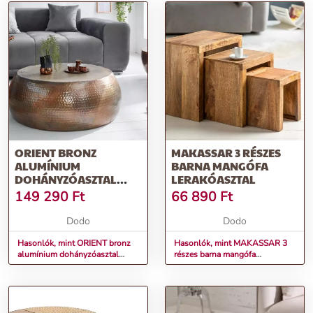
ORIENT BRONZ
MAKASSAR 3 RÉSZES
ALUMÍNIUM
BARNA MANGÓFA
DOHÁNYZÓASZTAL
LERAKÓASZTAL
80CM
149 290
Ft
66 890
Ft
Dodo
Dodo
Hasonlók, mint ORIENT bronz
Hasonlók, mint MAKASSAR 3
alumínium dohányzóasztal
részes barna mangófa
80cm
lerakóasztal