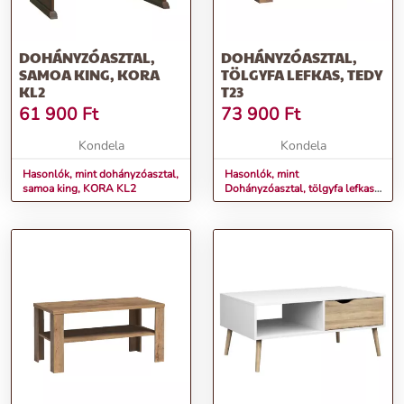
DOHÁNYZÓASZTAL,
DOHÁNYZÓASZTAL,
SAMOA KING, KORA
TÖLGYFA LEFKAS, TEDY
KL2
T23
61 900
Ft
73 900
Ft
Kondela
Kondela
Hasonlók, mint dohányzóasztal,
Hasonlók, mint
samoa king, KORA KL2
Dohányzóasztal, tölgyfa lefkas,
TEDY T23