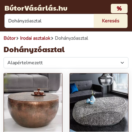
BútorVásárlás.hu
%
Bútor
Irodai asztalok
Dohányzóasztal
Dohányzóasztal