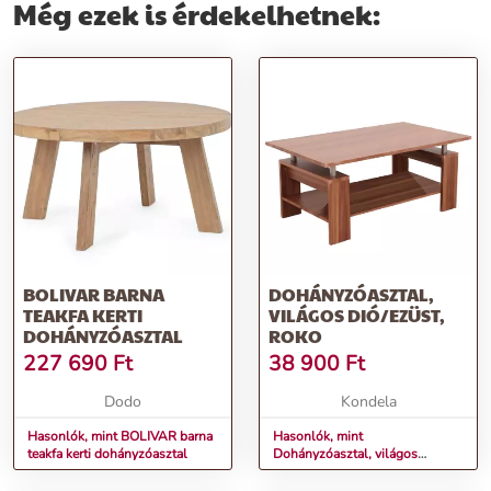
Még ezek is érdekelhetnek:
BOLIVAR BARNA
DOHÁNYZÓASZTAL,
TEAKFA KERTI
VILÁGOS DIÓ/EZÜST,
DOHÁNYZÓASZTAL
ROKO
227 690
Ft
38 900
Ft
Dodo
Kondela
Hasonlók, mint BOLIVAR barna
Hasonlók, mint
teakfa kerti dohányzóasztal
Dohányzóasztal, világos
dió/ezüst, ROKO