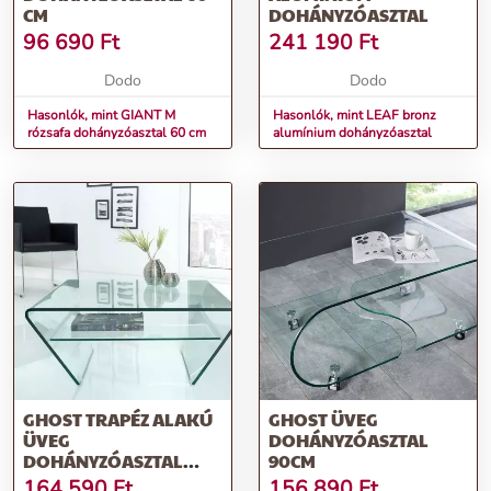
CM
DOHÁNYZÓASZTAL
96 690
Ft
241 190
Ft
Dodo
Dodo
Hasonlók, mint GIANT M
Hasonlók, mint LEAF bronz
rózsafa dohányzóasztal 60 cm
alumínium dohányzóasztal
GHOST TRAPÉZ ALAKÚ
GHOST ÜVEG
ÜVEG
DOHÁNYZÓASZTAL
DOHÁNYZÓASZTAL
90CM
70CM
164 590
Ft
156 890
Ft