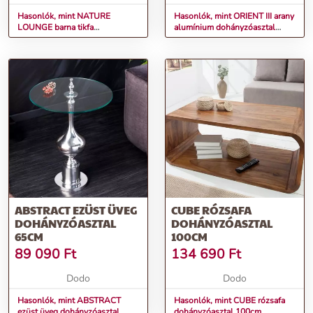
Hasonlók, mint NATURE
Hasonlók, mint ORIENT III arany
LOUNGE barna tikfa
alumínium dohányzóasztal
dohányzóasztal
60cm
ABSTRACT EZÜST ÜVEG
CUBE RÓZSAFA
DOHÁNYZÓASZTAL
DOHÁNYZÓASZTAL
65CM
100CM
89 090
Ft
134 690
Ft
Dodo
Dodo
Hasonlók, mint ABSTRACT
Hasonlók, mint CUBE rózsafa
ezüst üveg dohányzóasztal
dohányzóasztal 100cm