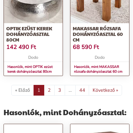
OPTIK EZÜST KEREK
MAKASSAR RÓZSAFA
DOHÁNYZÓASZTAL
DOHÁNYZÓASZTAL 60
80CM
CM
142 490
Ft
68 590
Ft
Dodo
Dodo
Hasonlók, mint OPTIK ezüst
Hasonlók, mint MAKASSAR
kerek dohányzóasztal 80cm
rózsafa dohányzóasztal 60 cm
« Előző
1
2
3
…
44
Következő »
Hasonlók, mint Dohányzóasztal: