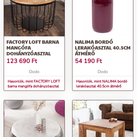
FACTORY LOFT BARNA
NALIMA BORDÓ
MANGÓFA
LERAKÓASZTAL 40.5CM
DOHÁNYZÓASZTAL
ÁTMÉRŐ
123 690
Ft
54 190
Ft
Dodo
Dodo
Hasonlók, mint FACTORY LOFT
Hasonlók, mint NALIMA bordó
barna mangófa dohányzóasztal
lerakóasztal 40.5cm átmérő