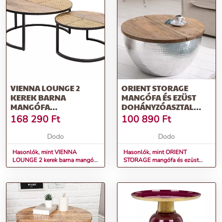
VIENNA LOUNGE 2
ORIENT STORAGE
KEREK BARNA
MANGÓFA ÉS EZÜST
MANGÓFA
DOHÁNYZÓASZTAL
DOHÁNYZÓASZTAL
60CM
168 290
Ft
100 890
Ft
Dodo
Dodo
Hasonlók, mint VIENNA
Hasonlók, mint ORIENT
LOUNGE 2 kerek barna mangófa
STORAGE mangófa és ezüst
dohányzóasztal
dohányzóasztal 60cm