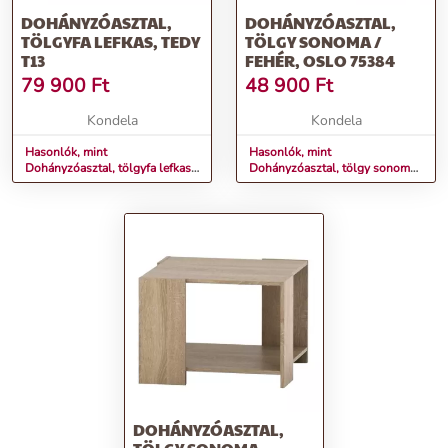
DOHÁNYZÓASZTAL,
DOHÁNYZÓASZTAL,
TÖLGYFA LEFKAS, TEDY
TÖLGY SONOMA /
T13
FEHÉR, OSLO 75384
79 900
Ft
48 900
Ft
Kondela
Kondela
Hasonlók, mint
Hasonlók, mint
Dohányzóasztal, tölgyfa lefkas,
Dohányzóasztal, tölgy sonoma /
TEDY T13
fehér, OSLO 75384
DOHÁNYZÓASZTAL,