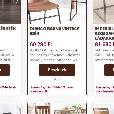
ÉR SZÉK
DJANGO BARNA VINTAGE
IMPERIAL
SZÉK
ROZSDAM
LÁBAKK
60 290
Ft
81 690
keződ
A DJANGO barna vintage szék
Stílus és Ké
NDINAVIA
stílusos és kényelmes választás
IMPERIAL b
a által
bármely modern otthonba. Az
rozsdamente
kus a 50-es
étkezőszék kiemelkedő
kombinációj
zőszékeiből
k
tulajdonságai és
Részletek
kényelemnek
ikonikus
előnyei:Termékjellemzők:Név:
étkezőkbe é
DJANGO barna vintage székÁr:
Dodo
egyaránt.Ter
51590 FtMárka: ...
NAVIA fehér
Hasonlók, mint DJANGO barna
Hasonlók, mi
vintage szék
rozsdamentes