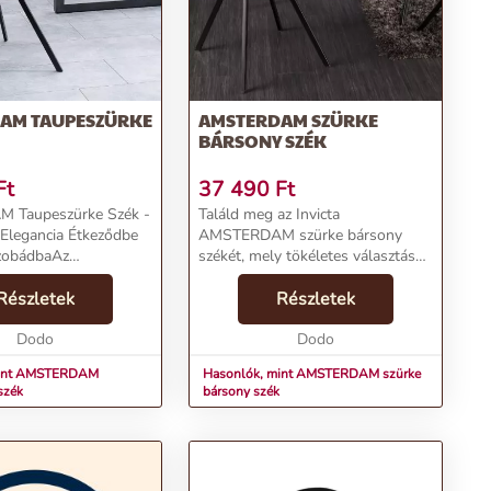
AM TAUPESZÜRKE
AMSTERDAM SZÜRKE
BÁRSONY SZÉK
Ft
37 490
Ft
 Taupeszürke Szék -
Találd meg az Invicta
 Elegancia Étkeződbe
AMSTERDAM szürke bársony
zobádbaAz
székét, mely tökéletes választás
szék a retro és
retró stílusú étkezőasztal vagy
tílusok ötvözetét
Részletek
konyhai pult mellé. A csillogó
Részletek
peszürke színben
szürke huzata harmonikusan
Ideális választás
Dodo
illeszkedik más színekhez, és ...
Dodo
mint AMSTERDAM
Hasonlók, mint AMSTERDAM szürke
szék
bársony szék