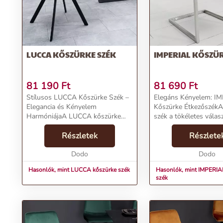
Univerzális felhasználás:
Alkalmas étkezőhöz, hálószobához vagy
Rendeld meg most ezt a kőszürke széket, és teremts egyedi han
További információk>>
LUCCA KŐSZÜRKE SZÉK
IMPERIAL KŐSZÜ
81 190
Ft
81 690
Ft
Stílusos LUCCA Kőszürke Szék –
Elegáns Kényelem: I
Elegancia és Kényelem
Kőszürke Étkezőszék
HarmóniájaA LUCCA kőszürke
szék a tökéletes válas
szék egyedi kialakítása és kiváló
azoknak, akik nemcsak
minősége által garantáltan
Részletek
eleganciát, hanem a k
Részlete
impozáns atmoszférát teremt
fontosnak tartják. Er
bármely enteriőrben.Termékjelle...
Dodo
kialakítása, vastag, puh
Dodo
Hasonlók, mint LUCCA kőszürke szék
Hasonlók, mint IMPERIA
szék