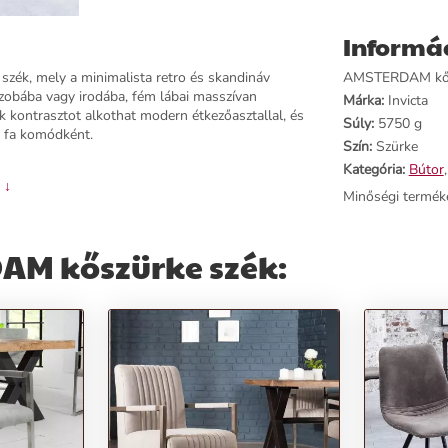
Informá
ék, mely a minimalista retro és skandináv
AMSTERDAM kőszür
ószobába vagy irodába, fém lábai masszívan
Márka:
Invicta
k kontrasztot alkothat modern étkezőasztallal, és
Súly:
5750 g
ű fa komódként.
Szín:
Szürke
Kategória:
Bútor
 ↓
Minőségi termék
AM kőszürke szék:
yesítése.