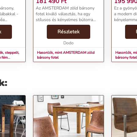
181 490
Ft
195 99
bársony,
Az AMSTERDAM zöld bársony
Ez a gyönyör
lábakkal -
fotel kiváló választás, ha egy
a modern diz
a...
stílusos és kényelmes bútorra
kényelemmel
vágysz.A fotel bársony anyaga
választás b
k
(100% poliészter) kellemes
Részletek
olvasósarok
tapintást és luxus megjelenést
megjelenése
biztosít. A pulverbevonat...
Dodo
hangulatát, 
k, steppelt,
Hasonlók, mint AMSTERDAM zöld
Hasonlók, 
e fém
bársony fotel
bársony fotel
k: