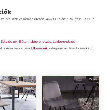
ciók
ke szék vásárlása olcsón, 46690 Ft-ért. Szállítás: 1990 Ft.
,
Étkezőszék
,
Bútor, lakberendezés
,
Lakberendezés
ek széles választéka
Étkezőszék
kategóriában Invicta márkától.