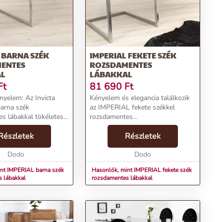
 BARNA SZÉK
IMPERIAL FEKETE SZÉK
ENTES
ROZSDAMENTES
AL
LÁBAKKAL
Ft
81 690
Ft
nyelem: Az Invicta
Kényelem és elegancia találkozik
arna szék
az IMPERIAL fekete székkel
s lábakkal tökéletes
rozsdamentes
a az eleganciának és a
lábakkal.Termékjellemzők:Név:
, ideális választás
Részletek
IMPERIAL fekete szék
Részletek
s irodákba
rozsdamentes lábakkalÁr: 69890
mékjellemzők:Név: ...
Dodo
FtMárka: InvictaKategória:
Dodo
ÉtkezőszékTömeg: 1...
nt IMPERIAL barna szék
Hasonlók, mint IMPERIAL fekete szék
 lábakkal
rozsdamentes lábakkal