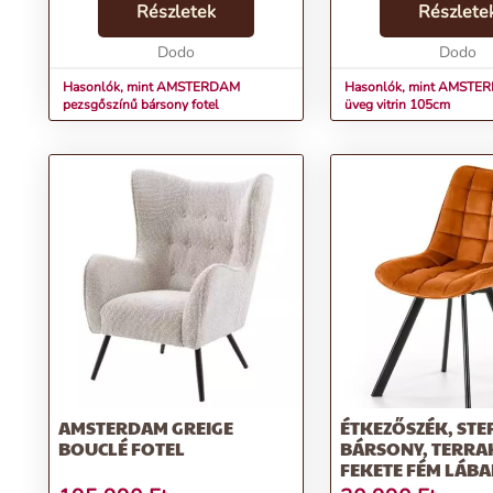
(100% poliészter) és a porfestett
Részletek
három különálló szekr
Részlete
fém lábak kiváló minőségű
rendelkezik, amelyek 
anyagokból készül...
Dodo
bordázott üvegből kész
Dodo
Hasonlók, mint AMSTERDAM
Hasonlók, mint AMSTER
pezsgőszínű bársony fotel
üveg vitrin 105cm
AMSTERDAM GREIGE
ÉTKEZŐSZÉK, STE
BOUCLÉ FOTEL
BÁRSONY, TERRA
FEKETE FÉM LÁBA
AMSTERDAM