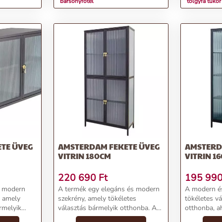
bársonyfotel
tölgyfa tükö
TE ÜVEG
AMSTERDAM FEKETE ÜVEG
AMSTERD
VITRIN 180CM
VITRIN 1
220 690
Ft
195 99
, modern
A termék egy elegáns és modern
A modern és
, amely
szekrény, amely tökéletes
tökéletes v
rmelyik
választás bármelyik otthonba. Az
otthonba, ah
krény
üvegezett ajtók finom bordázott
funkcionalit