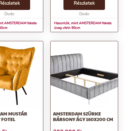
ret és az áttetsző
Részletek
biztosítja a stabilitást és
Részletek
ombinációja nem csak
tartósságot, így hosszú évekig
e ...
Dodo
megbízha...
Dodo
int AMSTERDAM fekete
Hasonlók, mint AMSTERDAM fekete
160cm
üveg vitrin 90cm
AM MUSTÁR
AMSTERDAM SZÜRKE
 FOTEL
BÁRSONY ÁGY 160X200 CM