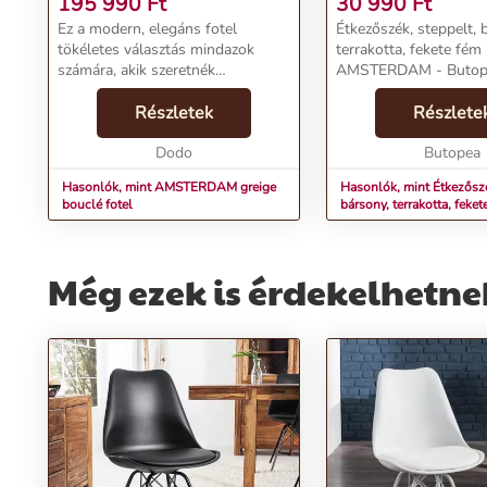
195 990
Ft
30 990
Ft
Ez a modern, elegáns fotel
Étkezőszék, steppelt, 
tökéletes választás mindazok
terrakotta, fekete fém 
számára, akik szeretnék
AMSTERDAM - Butopê
otthonukat stílusos és kényelmes
bútorokkal berendezni. A szék
Részletek
Részlete
kialakítása az időtálló dizájn és a
kényelem tökéletes ko...
Dodo
Butopea
Hasonlók, mint AMSTERDAM greige
Hasonlók, mint Étkezőszé
bouclé fotel
bársony, terrakotta, feket
lábakkal - AMSTERDAM
Még ezek is érdekelhetne