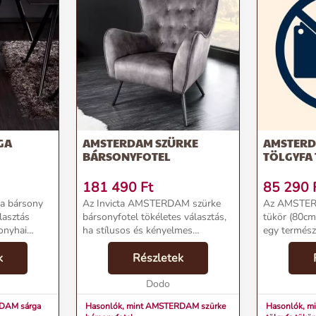
GA
AMSTERDAM SZÜRKE
AMSTERD
BÁRSONYFOTEL
TÖLGYFA
181 490
Ft
85 290
 bársony
Az Invicta AMSTERDAM szürke
Az AMSTERD
lasztás
bársonyfotel tökéletes választás,
tükör (80cm)
onyhai
ha stílusos és kényelmes
egy termész
en csillogó
bútordarabokkal szeretnéd
keresel ott
 kontrasztot
k
berendezni
Részletek
100% tölgyf
l más
otthonodat.Termékjellemzők:Név:
tartós és id
AMSTERDAM szürke
Dodo
spiegelfläche
bársonyfotelÁr: 162890 FtMá...
RDAM sárga
Hasonlók, mint AMSTERDAM szürke
Hasonlók, 