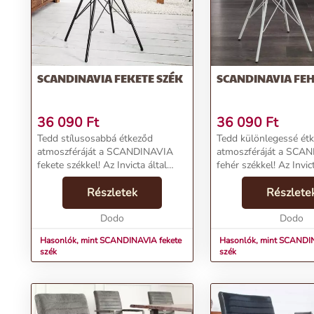
SCANDINAVIA FEKETE SZÉK
SCANDINAVIA FEH
36 090
Ft
36 090
Ft
Tedd stílusosabbá étkeződ
Tedd különlegessé ét
atmoszféráját a SCANDINAVIA
atmoszféráját a SCA
fekete székkel! Az Invicta által
fehér székkel! Az Invict
kínált modern klasszikus a 50-es
kínált modern klasszi
évek Eames DSW étkezőszékeiből
Részletek
évek Eames DSW étke
Részlete
merít inspirációt, így nem csupán
inspirálódva alkotott 
egy szék, hanem...
Dodo
darab. Kényelmes és...
Dodo
Hasonlók, mint SCANDINAVIA fekete
Hasonlók, mint SCANDI
szék
szék