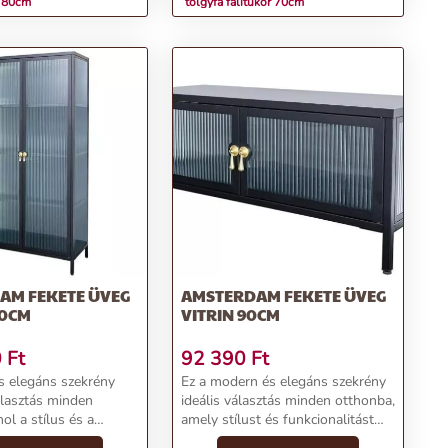
r 80cm
tölgyfa falitükör 70cm
AM FEKETE ÜVEG
AMSTERDAM FEKETE ÜVEG
60CM
VITRIN 90CM
0
Ft
92 390
Ft
 elegáns szekrény
Ez a modern és elegáns szekrény
álasztás minden
ideális választás minden otthonba,
ol a stílus és a
amely stílust és funkcionalitást
ás találkozik. A karcsú,
szeretne ötvözni. Fém szerkezete