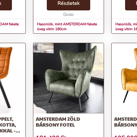
ényajtóval
k
mintával vannak ellátva, amely
Részletek
fekete fémke
finoman
stílusos megjelenést kölcsönöz a
üvegajtók k
ü...
bútordarabnak....
Dodo
esztétikus, d
DAM fekete
Hasonlók, mint AMSTERDAM fekete
Hasonlók, m
üveg vitrin 180cm
üveg vitrin 
PPELT,
AMSTERDAM ZÖLD
AMSTERD
KOTTA,
BÁRSONY FOTEL
BÁRSONY
KKAL -