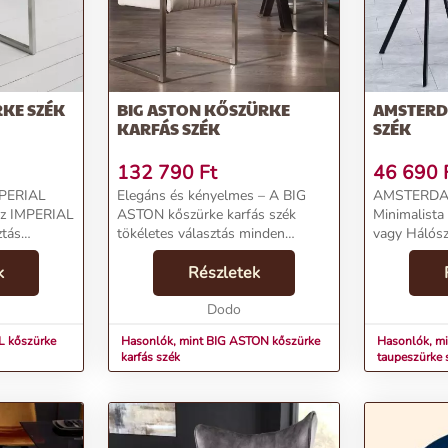
 irodához.
gulatot otthonodban!
RKE SZÉK
BIG ASTON KŐSZÜRKE
AMSTERD
KARFÁS SZÉK
SZÉK
132 790
Ft
46 690
MPERIAL
Elegáns és kényelmes – A BIG
AMSTERDAM
Az IMPERIAL
ASTON kőszürke karfás szék
Minimalista
ztás
tökéletes választás minden
vagy Hálós
 az
otthoni és irodai enteriőr
AMSTERDAM 
ényelmet is
k
számára.Termékjellemzők:Név: BIG
Részletek
skandináv s
gonomikus
ASTON kőszürke karfás székÁr:
kínálja, tau
ár...
113790 FtMárka: InvictaKate...
Dodo
tündökölve. 
étkez...
L kőszürke
Hasonlók, mint BIG ASTON kőszürke
Hasonlók, 
karfás szék
taupeszürke 