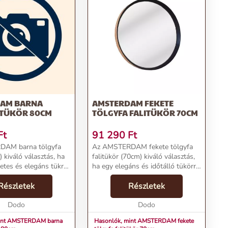
AM BARNA
AMSTERDAM FEKETE
 TÜKÖR 80CM
TÖLGYFA FALITÜKÖR 70CM
Ft
91 290
Ft
AM barna tölgyfa
Az AMSTERDAM fekete tölgyfa
 kiváló választás, ha
falitükör (70cm) kiváló választás,
etes és elegáns tükröt
ha egy elegáns és időtálló tükörre
honodba.A tükör kerete
vágysz.A tükör kerete 100%
ából készült, ami
Részletek
tölgyfából készült, ami
Részletek
őtálló anyag. A
tartósságot és természetes
 ...
Dodo
szépséget biztosít. A sp...
Dodo
mint AMSTERDAM barna
Hasonlók, mint AMSTERDAM fekete