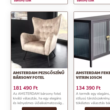
bársony szék
bársony szék
AMSTERDAM PEZSGŐSZÍNŰ
AMSTERDAM FEKE
BÁRSONY FOTEL
VITRIN 105CM
181 490
Ft
134 390
Ft
Az AMSTERDAM bársony fotel
A termék egy elegáns
kiváló választás, ha egy elegáns
stílusú tárolószekrény
és kényelmes ülőalkalmatosságot
tökéletes választás bá
keresel.A fotel bársony huzata
otthon számára. A sze