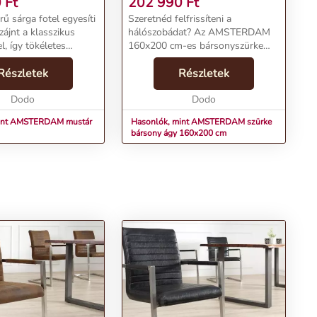
0
Ft
202 990
Ft
ű sárga fotel egyesíti
Szeretnéd felfrissíteni a
ájnt a klasszikus
hálószobádat? Az AMSTERDAM
, így tökéletes
160x200 cm-es bársonyszürke
ármely nappali vagy
ágy most a figyelem
 számára. Elegáns
Részletek
középpontjába kerül! Akár egy
Részletek
 feldobja a helyiség
stílusos asztaldíszre, akár egy
mikö...
Dodo
kényelmes menedékre vágysz egy
Dodo
hosszú...
mint AMSTERDAM mustár
Hasonlók, mint AMSTERDAM szürke
bársony ágy 160x200 cm