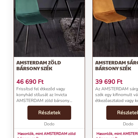
AMSTERDAM ZÖLD
AMSTERDAM SÁR
BÁRSONY SZÉK
BÁRSONY SZÉK
46 690
Ft
39 690
Ft
Frissítsd fel étkeződ vagy
Az AMSTERDAM sárga
konyhád stílusát az Invicta
szék egy kifinomult vá
AMSTERDAM zöld bársony
étkezőasztalod vagy k
székével! Ez a retró stílusú szék
pultod mellé. A fényes
ideális választás azoknak, akik
Részletek
sárga huzata kellemes
Részlete
szeretnék egyedi és különlegesé
teremt, jól harmonizá
tenni otthonukat. A smar...
Dodo
színekkel, és retró ...
Dodo
Hasonlók, mint AMSTERDAM zöld
Hasonlók, mint AMSTE