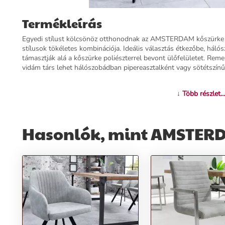
Termékleírás
Egyedi stílust kölcsönöz otthonodnak az AMSTERDAM kőszürke sz
stílusok tökéletes kombinációja. Ideális választás étkezőbe, hál
támasztják alá a kőszürke poliészterrel bevont ülőfelületet. Reme
vidám társ lehet hálószobádban pipereasztalként vagy sötétszín
Termékjellemzők:
↓ Több részlet...
Név:
AMSTERDAM kőszürke szék
Ár:
45390 Ft
Hasonlók, mint AMSTERD
Márka:
Invicta
Kategória:
Étkezőszék
Tömeg:
5750 g
Szín:
Szürke
Szállítási díj:
1990 Ft
Előnyök:
Stílusos design:
Minimalista és skandináv stílusok harmonikus eg
Masszív kivitel:
Fém lábak biztosítják a szék stabilitását.