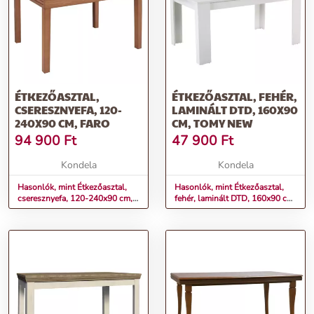
ÉTKEZŐASZTAL,
ÉTKEZŐASZTAL, FEHÉR,
CSERESZNYEFA, 120-
LAMINÁLT DTD, 160X90
240X90 CM, FARO
CM, TOMY NEW
94 900
Ft
47 900
Ft
Kondela
Kondela
Hasonlók, mint Étkezőasztal,
Hasonlók, mint Étkezőasztal,
cseresznyefa, 120-240x90 cm,
fehér, laminált DTD, 160x90 cm,
FARO
TOMY NEW