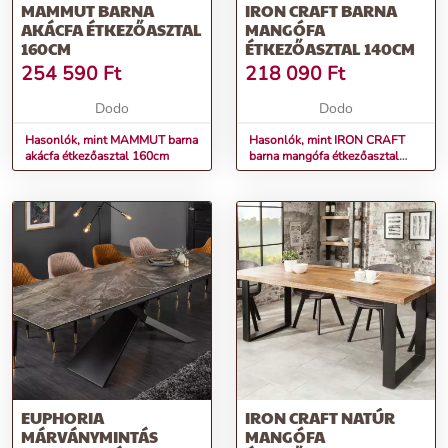
MAMMUT BARNA
IRON CRAFT BARNA
AKÁCFA ÉTKEZŐASZTAL
MANGÓFA
160CM
ÉTKEZŐASZTAL 140CM
254 590
Ft
218 090
Ft
Dodo
Dodo
Hasonlók, mint MAMMUT barna
Hasonlók, mint IRON CRAFT
akácfa étkezőasztal 160cm
barna mangófa étkezőasztal
140cm
EUPHORIA
IRON CRAFT NATÚR
MÁRVÁNYMINTÁS
MANGÓFA