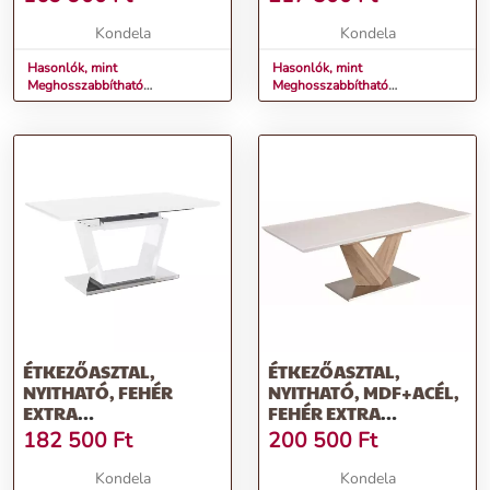
MEDAN
CM, KROS
Kondela
Kondela
Hasonlók, mint
Hasonlók, mint
Meghosszabbítható
Meghosszabbítható
étkezőasztal, fehér extra
étkezőasztal, fehér extra
magasfényű HG, 140-180x90
magasfényű HG/fém, 160-
cm, MEDAN
220x90 cm, KROS
ÉTKEZŐASZTAL,
ÉTKEZŐASZTAL,
NYITHATÓ, FEHÉR
NYITHATÓ, MDF+ACÉL,
EXTRA
FEHÉR EXTRA
MAGASFÉNYŰ/ACÉL,
HG/TÖLGY SONOMA,
182 500
Ft
200 500
Ft
160-220X90 CM, PERAK
160X90 CM, DURMAN
Kondela
Kondela