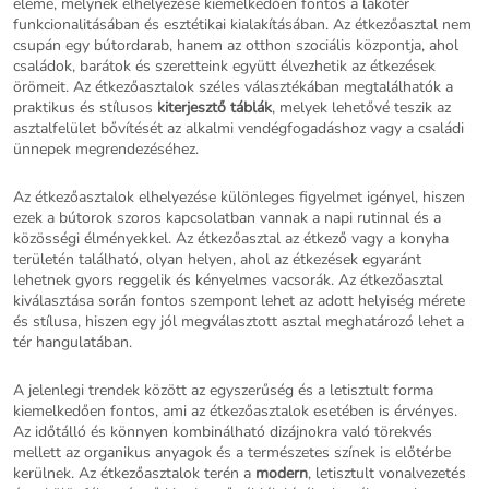
eleme, melynek elhelyezése kiemelkedően fontos a lakótér
funkcionalitásában és esztétikai kialakításában. Az étkezőasztal nem
csupán egy bútordarab, hanem az otthon szociális központja, ahol
családok, barátok és szeretteink együtt élvezhetik az étkezések
örömeit. Az étkezőasztalok széles választékában megtalálhatók a
praktikus és stílusos
kiterjesztő táblák
, melyek lehetővé teszik az
asztalfelület bővítését az alkalmi vendégfogadáshoz vagy a családi
ünnepek megrendezéséhez.
Az étkezőasztalok elhelyezése különleges figyelmet igényel, hiszen
ezek a bútorok szoros kapcsolatban vannak a napi rutinnal és a
közösségi élményekkel. Az étkezőasztal az étkező vagy a konyha
területén található, olyan helyen, ahol az étkezések egyaránt
lehetnek gyors reggelik és kényelmes vacsorák. Az étkezőasztal
kiválasztása során fontos szempont lehet az adott helyiség mérete
és stílusa, hiszen egy jól megválasztott asztal meghatározó lehet a
tér hangulatában.
A jelenlegi trendek között az egyszerűség és a letisztult forma
kiemelkedően fontos, ami az étkezőasztalok esetében is érvényes.
Az időtálló és könnyen kombinálható dizájnokra való törekvés
mellett az organikus anyagok és a természetes színek is előtérbe
kerülnek. Az étkezőasztalok terén a
modern
, letisztult vonalvezetés