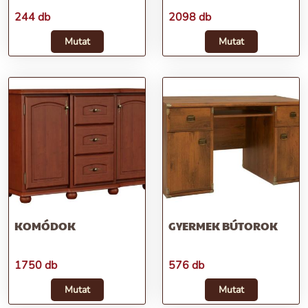
244 db
2098 db
Mutat
Mutat
KOMÓDOK
GYERMEK BÚTOROK
1750 db
576 db
Mutat
Mutat