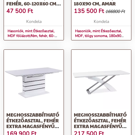
FEHÉR, 60-120X60 CM,
180X90 CM, AMAR
MAURO
47 500
Ft
135 500
Ft
166800 Ft
Kondela
Kondela
Hasonlók, mint Étkezőasztal,
Hasonlók, mint Étkezőasztal,
MDF fóliázott/fém, fehér, 60-
MDF, tölgy sonoma, 180x90
120x60 cm, MAURO
cm, AMAR
MEGHOSSZABBÍTHATÓ
MEGHOSSZABBÍTHATÓ
ÉTKEZŐASZTAL, FEHÉR
ÉTKEZŐASZTAL, FEHÉR
EXTRA MAGASFÉNYŰ
EXTRA MAGASFÉNYŰ
HG, 140-180X90 CM,
HG/FÉM, 160-220X90
169 900
Ft
217 500
Ft