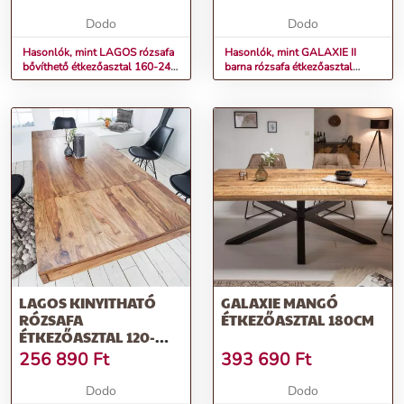
Dodo
Dodo
Hasonlók, mint LAGOS rózsafa
Hasonlók, mint GALAXIE II
bővíthető étkezőasztal 160-240
barna rózsafa étkezőasztal
cm
180cm
LAGOS KINYITHATÓ
GALAXIE MANGÓ
RÓZSAFA
ÉTKEZŐASZTAL 180CM
ÉTKEZŐASZTAL 120-
200CM
256 890
Ft
393 690
Ft
Dodo
Dodo