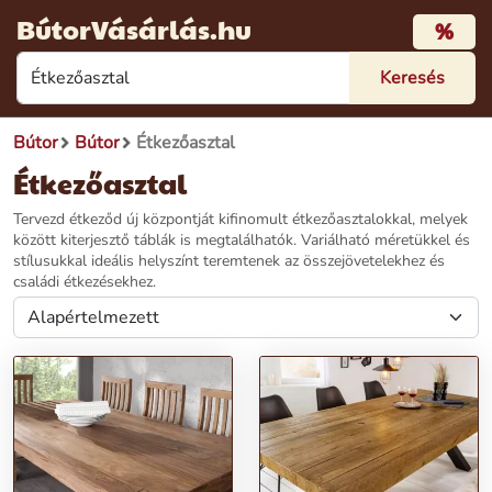
BútorVásárlás.hu
%
Bútor
Bútor
Étkezőasztal
Étkezőasztal
Tervezd étkeződ új központját kifinomult étkezőasztalokkal, melyek
között kiterjesztő táblák is megtalálhatók. Variálható méretükkel és
stílusukkal ideális helyszínt teremtenek az összejövetelekhez és
családi étkezésekhez.