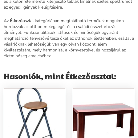
és a különféle méretű kiterjesztő táblák kínálnak széles spektrumot
az egyedi igények kielégítésére.
Az
Étkezőasztal
kategóriában megtalálható termékek magukon
hordozzák az otthon melegségét és a családi összetartozás
élményét. Funkcionalitásuk, stílusuk és minőségük egyaránt
meghatározó tényezővé teszi őket az otthonok élettereiben, ezáltal a
vásárlóknak lehetőségük van egy olyan központi elem
kiválasztására, mely harmonizál a környezetével és hozzájárul az
életminőség emeléséhez.
Hasonlók, mint Étkezőasztal: