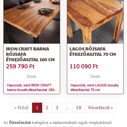
IRON CRAFT BARNA
LAGOS RÓZSAFA
RÓZSAFA
ÉTKEZŐASZTAL 70 CM
ÉTKEZŐASZTAL 160 CM
259 790
Ft
110 090
Ft
Dodo
Dodo
Hasonlók, mint IRON CRAFT
Hasonlók, mint LAGOS rózsafa
barna rózsafa étkezőasztal 160
étkezőasztal 70 cm
cm
« Előző
1
2
3
…
18
Következő »
Az
Étkezőasztal
kategória a lakberendezés egyik meghatározó