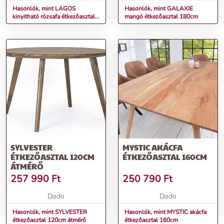
Hasonlók, mint LAGOS
Hasonlók, mint GALAXIE
kinyitható rózsafa étkezőasztal
mangó étkezőasztal 180cm
120-200cm
SYLVESTER
MYSTIC AKÁCFA
ÉTKEZŐASZTAL 120CM
ÉTKEZŐASZTAL 160CM
ÁTMÉRŐ
257 990
Ft
250 790
Ft
Dodo
Dodo
Hasonlók, mint SYLVESTER
Hasonlók, mint MYSTIC akácfa
étkezőasztal 120cm átmérő
étkezőasztal 160cm