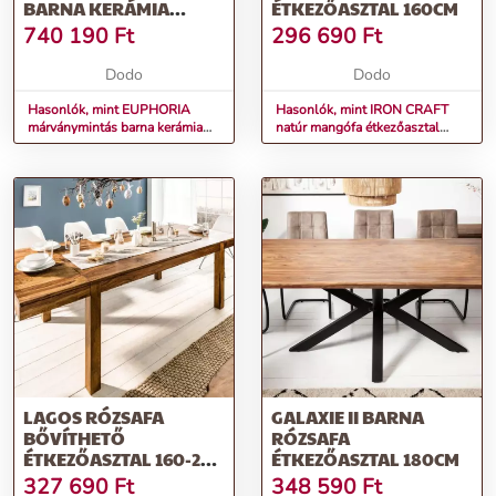
BARNA KERÁMIA
ÉTKEZŐASZTAL 160CM
BŐVÍTHETŐ
740 190
Ft
296 690
Ft
ÉTKEZŐASZTAL 180-
220-260CM
Dodo
Dodo
Hasonlók, mint EUPHORIA
Hasonlók, mint IRON CRAFT
márványmintás barna kerámia
natúr mangófa étkezőasztal
bővíthető étkezőasztal 180-
160cm
220-260cm
LAGOS RÓZSAFA
GALAXIE II BARNA
BŐVÍTHETŐ
RÓZSAFA
ÉTKEZŐASZTAL 160-240
ÉTKEZŐASZTAL 180CM
CM
327 690
Ft
348 590
Ft