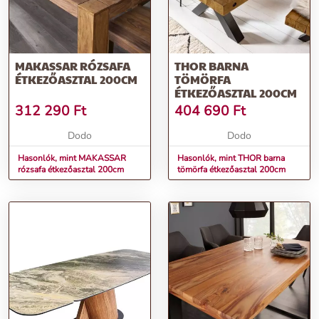
MAKASSAR RÓZSAFA
THOR BARNA
ÉTKEZŐASZTAL 200CM
TÖMÖRFA
ÉTKEZŐASZTAL 200CM
312 290
Ft
404 690
Ft
Dodo
Dodo
Hasonlók, mint MAKASSAR
Hasonlók, mint THOR barna
rózsafa étkezőasztal 200cm
tömörfa étkezőasztal 200cm