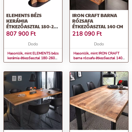
ELEMENTS BÉZS
IRON CRAFT BARNA
KERÁMIA
RÓZSAFA
ÉTKEZŐASZTAL 180-260
ÉTKEZŐASZTAL 140 CM
CM
807 900
Ft
218 090
Ft
Dodo
Dodo
Hasonlók, mint ELEMENTS bézs
Hasonlók, mint IRON CRAFT
kerámia étkezőasztal 180-260
barna rózsafa étkezőasztal 140
cm
cm