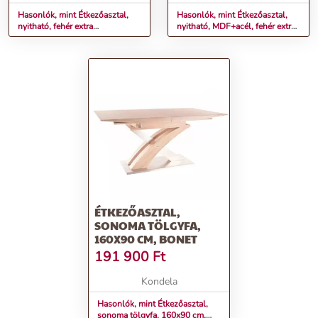
Hasonlók, mint Étkezőasztal,
Hasonlók, mint Étkezőasztal,
nyitható, fehér extra
nyitható, MDF+acél, fehér extra
magasfényű/acél, 160-220x90
HG/tölgy sonoma, 160x90 cm,
cm, PERAK
DURMAN
ÉTKEZŐASZTAL,
SONOMA TÖLGYFA,
160X90 CM, BONET
191 900
Ft
Kondela
Hasonlók, mint Étkezőasztal,
sonoma tölgyfa, 160x90 cm,