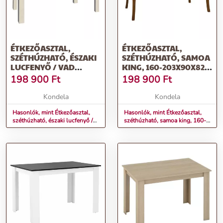
ÉTKEZŐASZTAL,
ÉTKEZŐASZTAL,
SZÉTHÚZHATÓ, ÉSZAKI
SZÉTHÚZHATÓ, SAMOA
LUCFENYŐ / VAD
KING, 160-203X90X82
TÖLGYFA, 160-203X90
CM, KORA
198 900
Ft
198 900
Ft
CM, ROYAL ST
Kondela
Kondela
Hasonlók, mint Étkezőasztal,
Hasonlók, mint Étkezőasztal,
széthúzható, északi lucfenyő /
széthúzható, samoa king, 160-
vad tölgyfa, 160-203x90 cm,
203x90x82 cm, KORA
ROYAL ST