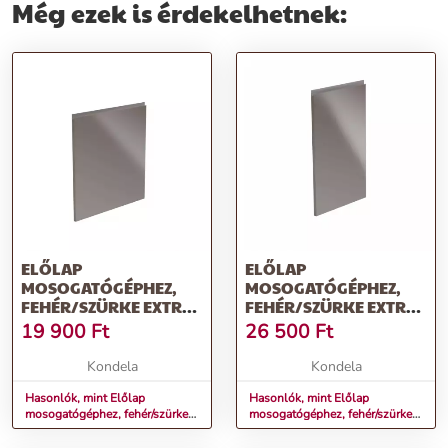
Még ezek is érdekelhetnek:
ELŐLAP
ELŐLAP
MOSOGATÓGÉPHEZ,
MOSOGATÓGÉPHEZ,
FEHÉR/SZÜRKE EXTRA
FEHÉR/SZÜRKE EXTRA
MAGASFÉNYŰ HG,
MAGASFÉNYŰ HG,
19 900
Ft
26 500
Ft
44,6X57, AURORA
44,6X71,3, AURORA
Kondela
Kondela
Hasonlók, mint Előlap
Hasonlók, mint Előlap
mosogatógéphez, fehér/szürke
mosogatógéphez, fehér/szürke
extra magasfényű HG, 44,6x57,
extra magasfényű HG,
AURORA
44,6x71,3, AURORA