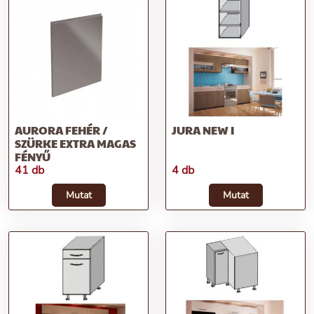
AURORA FEHÉR /
JURA NEW I
SZÜRKE EXTRA MAGAS
FÉNYŰ
41 db
4 db
Mutat
Mutat