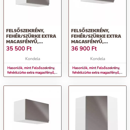
FELSŐSZEKRÉNY,
FELSŐSZEKRÉNY,
FEHÉR/SZÜRKE EXTRA
FEHÉR/SZÜRKE EXTRA
MAGASFÉNYŰ,
MAGASFÉNYŰ,
AURORA G50K
AURORA G60K
35 500
Ft
36 900
Ft
Kondela
Kondela
Hasonlók, mint Felsőszekrény,
Hasonlók, mint Felsőszekrény,
fehér/szürke extra magasfényű,
fehér/szürke extra magasfényű,
AURORA G50K
AURORA G60K