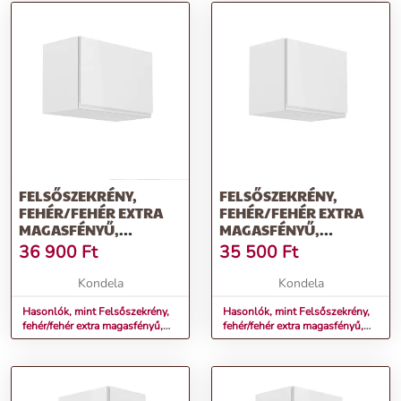
FELSŐSZEKRÉNY,
FELSŐSZEKRÉNY,
FEHÉR/FEHÉR EXTRA
FEHÉR/FEHÉR EXTRA
MAGASFÉNYŰ,
MAGASFÉNYŰ,
AURORA G60K
AURORA G50K
36 900
Ft
35 500
Ft
Kondela
Kondela
Hasonlók, mint Felsőszekrény,
Hasonlók, mint Felsőszekrény,
fehér/fehér extra magasfényű,
fehér/fehér extra magasfényű,
AURORA G60K
AURORA G50K