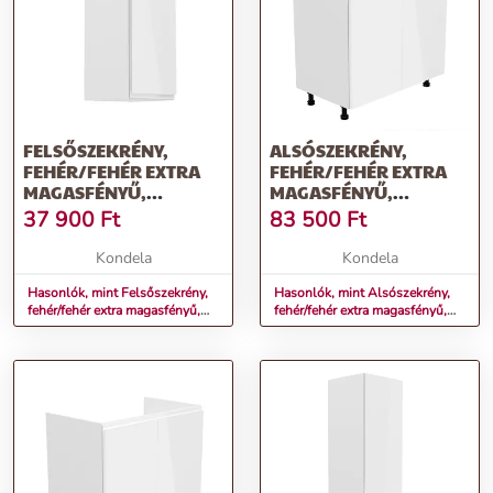
FELSŐSZEKRÉNY,
ALSÓSZEKRÉNY,
FEHÉR/FEHÉR EXTRA
FEHÉR/FEHÉR EXTRA
MAGASFÉNYŰ,
MAGASFÉNYŰ,
JOBBOS, AURORA G30
AURORA D80
37 900
Ft
83 500
Ft
Kondela
Kondela
Hasonlók, mint Felsőszekrény,
Hasonlók, mint Alsószekrény,
fehér/fehér extra magasfényű,
fehér/fehér extra magasfényű,
jobbos, AURORA G30
AURORA D80