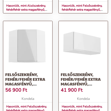
Hasonlók, mint Alsószekrény,
Hasonlók, mint Felsőszekrény,
fehér/fehér extra magasfényű,
fehér/fehér extra magasfényű,
balos, AURORA D30
AURORA G80
FELSŐSZEKRÉNY,
FELSŐSZEKRÉNY,
FEHÉR/FEHÉR EXTRA
FEHÉR/FEHÉR EXTRA
MAGASFÉNYŰ,
MAGASFÉNYŰ,
AURORA G60N
AURORA G80K
56 900
Ft
41 900
Ft
Kondela
Kondela
Hasonlók, mint Felsőszekrény,
Hasonlók, mint Felsőszekrény,
fehér/fehér extra magasfényű,
fehér/fehér extra magasfényű,