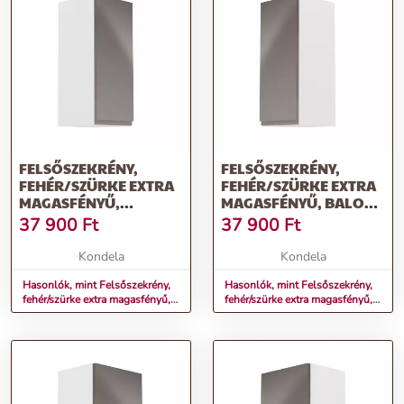
FELSŐSZEKRÉNY,
FELSŐSZEKRÉNY,
FEHÉR/SZÜRKE EXTRA
FEHÉR/SZÜRKE EXTRA
MAGASFÉNYŰ,
MAGASFÉNYŰ, BALOS,
JOBBOS, AURORA G30
AURORA G30
37 900
Ft
37 900
Ft
Kondela
Kondela
Hasonlók, mint Felsőszekrény,
Hasonlók, mint Felsőszekrény,
fehér/szürke extra magasfényű,
fehér/szürke extra magasfényű,
jobbos, AURORA G30
balos, AURORA G30