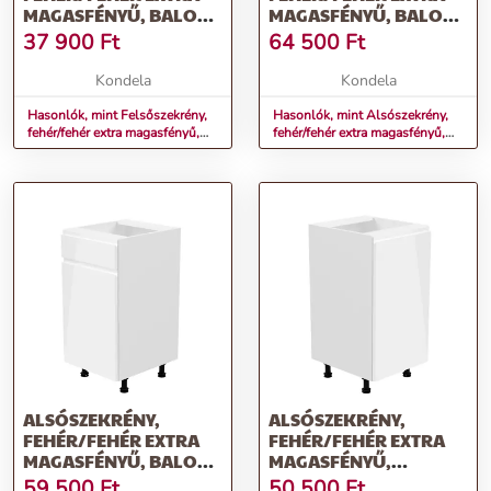
MAGASFÉNYŰ, BALOS,
MAGASFÉNYŰ, BALOS,
AURORA G30
AURORA D601F
37 900
Ft
64 500
Ft
Kondela
Kondela
Hasonlók, mint Felsőszekrény,
Hasonlók, mint Alsószekrény,
fehér/fehér extra magasfényű,
fehér/fehér extra magasfényű,
balos, AURORA G30
balos, AURORA D601F
ALSÓSZEKRÉNY,
ALSÓSZEKRÉNY,
FEHÉR/FEHÉR EXTRA
FEHÉR/FEHÉR EXTRA
MAGASFÉNYŰ, BALOS,
MAGASFÉNYŰ,
AURORA D40S1
JOBBOS, AURORA D40
59 500
Ft
50 500
Ft