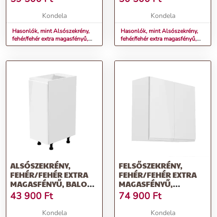
Kondela
Kondela
Hasonlók, mint Alsószekrény,
Hasonlók, mint Alsószekrény,
fehér/fehér extra magasfényű,
fehér/fehér extra magasfényű,
balos, AURORA D40S1
jobbos, AURORA D40
ALSÓSZEKRÉNY,
FELSŐSZEKRÉNY,
FEHÉR/FEHÉR EXTRA
FEHÉR/FEHÉR EXTRA
MAGASFÉNYŰ, BALOS,
MAGASFÉNYŰ,
AURORA D30
AURORA G80
43 900
Ft
74 900
Ft
Kondela
Kondela