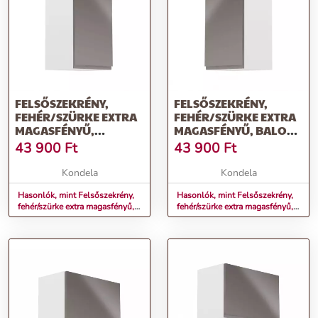
FELSŐSZEKRÉNY,
FELSŐSZEKRÉNY,
FEHÉR/SZÜRKE EXTRA
FEHÉR/SZÜRKE EXTRA
MAGASFÉNYŰ,
MAGASFÉNYŰ, BALOS,
JOBBOS, AURORA G40
AURORA G40
43 900
Ft
43 900
Ft
Kondela
Kondela
Hasonlók, mint Felsőszekrény,
Hasonlók, mint Felsőszekrény,
fehér/szürke extra magasfényű,
fehér/szürke extra magasfényű,
jobbos, AURORA G40
balos, AURORA G40