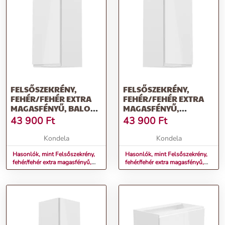
FELSŐSZEKRÉNY,
FELSŐSZEKRÉNY,
FEHÉR/FEHÉR EXTRA
FEHÉR/FEHÉR EXTRA
MAGASFÉNYŰ, BALOS,
MAGASFÉNYŰ,
AURORA G40
JOBBOS, AURORA G40
43 900
Ft
43 900
Ft
Kondela
Kondela
Hasonlók, mint Felsőszekrény,
Hasonlók, mint Felsőszekrény,
fehér/fehér extra magasfényű,
fehér/fehér extra magasfényű,
balos, AURORA G40
jobbos, AURORA G40