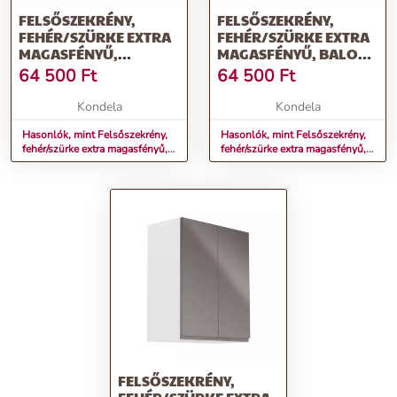
FELSŐSZEKRÉNY,
FELSŐSZEKRÉNY,
FEHÉR/SZÜRKE EXTRA
FEHÉR/SZÜRKE EXTRA
MAGASFÉNYŰ,
MAGASFÉNYŰ, BALOS,
JOBBOS, AURORA
AURORA G601F
64 500
Ft
64 500
Ft
G601F
Kondela
Kondela
Hasonlók, mint Felsőszekrény,
Hasonlók, mint Felsőszekrény,
fehér/szürke extra magasfényű,
fehér/szürke extra magasfényű,
jobbos, AURORA G601F
balos, AURORA G601F
FELSŐSZEKRÉNY,