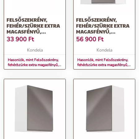
FELSŐSZEKRÉNY,
FELSŐSZEKRÉNY,
FEHÉR/SZÜRKE EXTRA
FEHÉR/SZÜRKE EXTRA
MAGASFÉNYŰ,
MAGASFÉNYŰ,
AURORA G60KN
AURORA G60N
33 900
Ft
56 900
Ft
Kondela
Kondela
Hasonlók, mint Felsőszekrény,
Hasonlók, mint Felsőszekrény,
fehér/szürke extra magasfényű,
fehér/szürke extra magasfényű,
AURORA G60KN
AURORA G60N