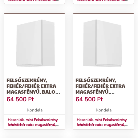
AURORA G60N
AURORA G80K
FELSŐSZEKRÉNY,
FELSŐSZEKRÉNY,
FEHÉR/FEHÉR EXTRA
FEHÉR/FEHÉR EXTRA
MAGASFÉNYŰ, BALOS,
MAGASFÉNYŰ,
AURORA G601F
JOBBOS, AURORA
64 500
Ft
64 500
Ft
G601F
Kondela
Kondela
Hasonlók, mint Felsőszekrény,
Hasonlók, mint Felsőszekrény,
fehér/fehér extra magasfényű,
fehér/fehér extra magasfényű,
balos, AURORA G601F
jobbos, AURORA G601F