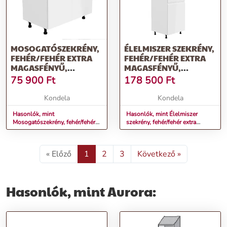
MOSOGATÓSZEKRÉNY,
ÉLELMISZER SZEKRÉNY,
FEHÉR/FEHÉR EXTRA
FEHÉR/FEHÉR EXTRA
MAGASFÉNYŰ,
MAGASFÉNYŰ,
AURORA D80Z
JOBBOS, AURORA
75 900
Ft
178 500
Ft
D60R
Kondela
Kondela
Hasonlók, mint
Hasonlók, mint Élelmiszer
Mosogatószekrény, fehér/fehér
szekrény, fehér/fehér extra
extra magasfényű, AURORA
magasfényű, jobbos, AURORA
D80Z
D60R
« Előző
1
2
3
Következő »
Hasonlók, mint Aurora: