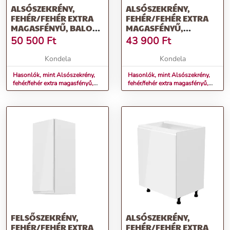
ALSÓSZEKRÉNY,
ALSÓSZEKRÉNY,
FEHÉR/FEHÉR EXTRA
FEHÉR/FEHÉR EXTRA
MAGASFÉNYŰ, BALOS,
MAGASFÉNYŰ,
AURORA D40
JOBBOS, AURORA D30
50 500
Ft
43 900
Ft
Kondela
Kondela
Hasonlók, mint Alsószekrény,
Hasonlók, mint Alsószekrény,
fehér/fehér extra magasfényű,
fehér/fehér extra magasfényű,
balos, AURORA D40
jobbos, AURORA D30
FELSŐSZEKRÉNY,
ALSÓSZEKRÉNY,
FEHÉR/FEHÉR EXTRA
FEHÉR/FEHÉR EXTRA