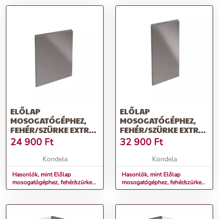
ELŐLAP
ELŐLAP
MOSOGATÓGÉPHEZ,
MOSOGATÓGÉPHEZ,
FEHÉR/SZÜRKE EXTRA
FEHÉR/SZÜRKE EXTRA
MAGASFÉNYŰ HG,
MAGASFÉNYŰ HG,
24 900
Ft
32 900
Ft
59,6X57, AURORA
59,6X71,3, AURORA
Kondela
Kondela
Hasonlók, mint Előlap
Hasonlók, mint Előlap
mosogatógéphez, fehér/szürke
mosogatógéphez, fehér/szürke
extra magasfényű HG, 59,6x57,
extra magasfényű HG,
AURORA
59,6x71,3, AURORA