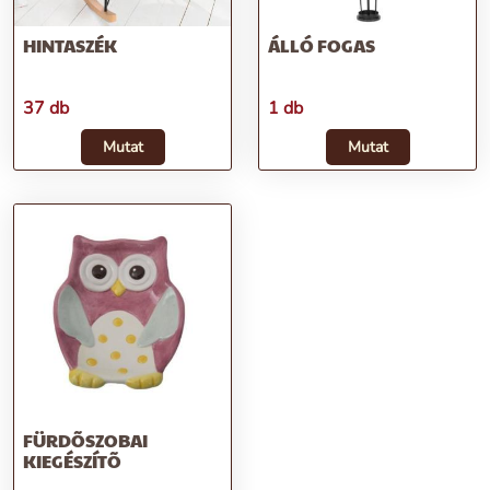
HINTASZÉK
ÁLLÓ FOGAS
37 db
1 db
Mutat
Mutat
FÜRDÕSZOBAI
KIEGÉSZÍTÕ