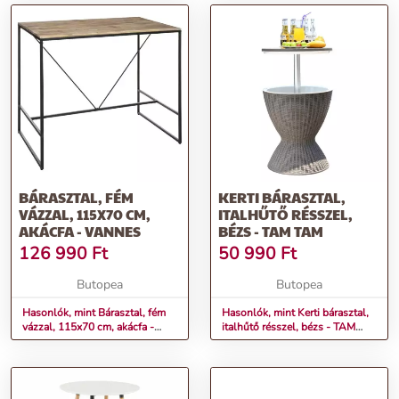
BÁRASZTAL, FÉM
KERTI BÁRASZTAL,
VÁZZAL, 115X70 CM,
ITALHŰTŐ RÉSSZEL,
AKÁCFA - VANNES
BÉZS - TAM TAM
126 990
Ft
50 990
Ft
Butopea
Butopea
Hasonlók, mint Bárasztal, fém
Hasonlók, mint Kerti bárasztal,
vázzal, 115x70 cm, akácfa -
italhűtő résszel, bézs - TAM
VANNES
TAM