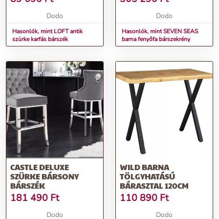
Dodo
Dodo
Hasonlók, mint LOFT antik
Hasonlók, mint SEVEN SEAS
szürke karfás bárszék
barna fenyőfa bárszekrény
CASTLE DELUXE
WILD BARNA
SZÜRKE BÁRSONY
TÖLGYHATÁSÚ
BÁRSZÉK
BÁRASZTAL 120CM
181 490
Ft
110 890
Ft
Dodo
Dodo