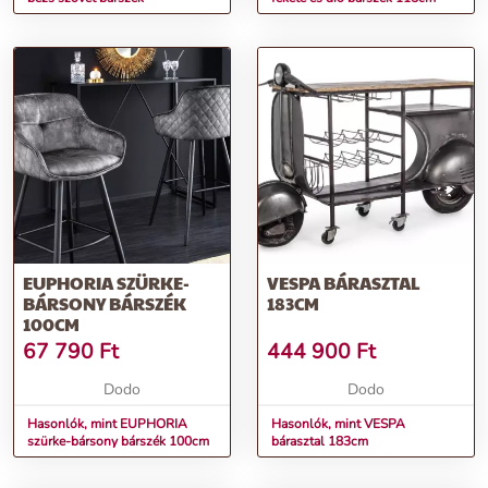
EUPHORIA SZÜRKE-
VESPA BÁRASZTAL
BÁRSONY BÁRSZÉK
183CM
100CM
67 790
Ft
444 900
Ft
Dodo
Dodo
Hasonlók, mint EUPHORIA
Hasonlók, mint VESPA
szürke-bársony bárszék 100cm
bárasztal 183cm