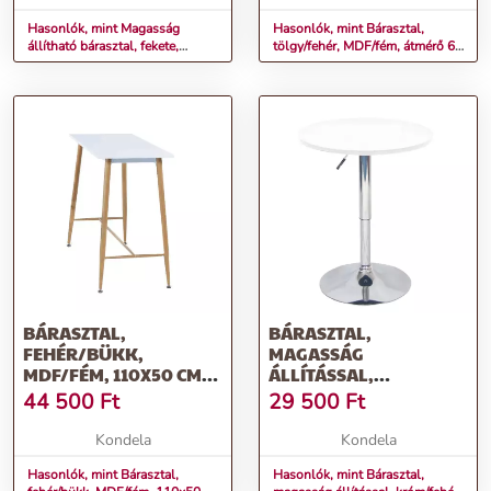
Hasonlók, mint Magasság
Hasonlók, mint Bárasztal,
állítható bárasztal, fekete,
tölgy/fehér, MDF/fém, átmérő 60
57x84-110 cm, FLORIAN
cm, HARLOV
BÁRASZTAL,
BÁRASZTAL,
FEHÉR/BÜKK,
MAGASSÁG
MDF/FÉM, 110X50 CM,
ÁLLÍTÁSSAL,
DORTON
KRÓM/FEHÉR, ÁTMÉRŐ
44 500
Ft
29 500
Ft
60 CM, BRANY 2 NEW
Kondela
Kondela
Hasonlók, mint Bárasztal,
Hasonlók, mint Bárasztal,