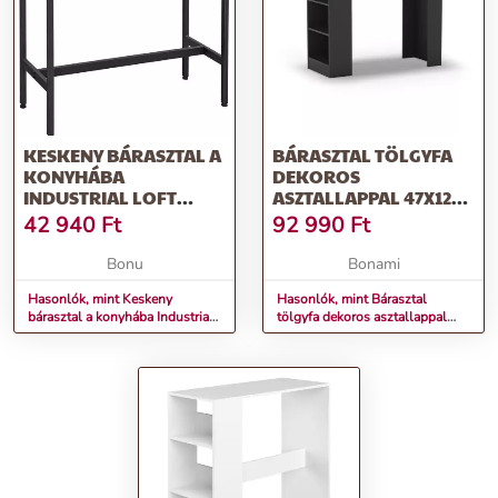
KESKENY BÁRASZTAL A
BÁRASZTAL TÖLGYFA
KONYHÁBA
DEKOROS
INDUSTRIAL LOFT
ASZTALLAPPAL 47X120
LBT10X
CM PERU – MARCKERIC
42 940
Ft
92 990
Ft
Bonu
Bonami
Hasonlók, mint Keskeny
Hasonlók, mint Bárasztal
bárasztal a konyhába Industrial
tölgyfa dekoros asztallappal
Loft LBT10X
47x120 cm Peru – Marckeric