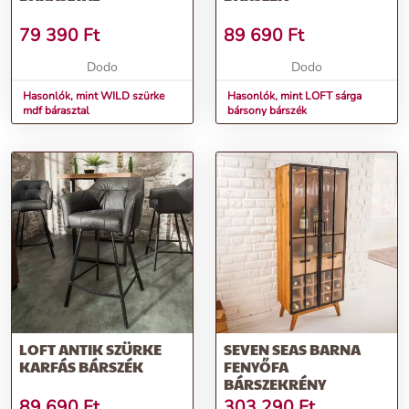
79 390
Ft
89 690
Ft
Dodo
Dodo
Hasonlók, mint WILD szürke
Hasonlók, mint LOFT sárga
mdf bárasztal
bársony bárszék
LOFT ANTIK SZÜRKE
SEVEN SEAS BARNA
KARFÁS BÁRSZÉK
FENYŐFA
BÁRSZEKRÉNY
89 690
Ft
303 290
Ft