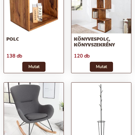
POLC
KÖNYVESPOLC,
KÖNYVSZEKRÉNY
138 db
120 db
Mutat
Mutat