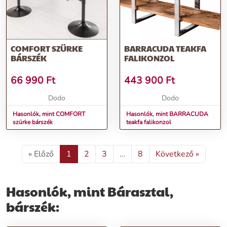
COMFORT SZÜRKE
BARRACUDA TEAKFA
BÁRSZÉK
FALIKONZOL
66 990
Ft
443 900
Ft
Dodo
Dodo
Hasonlók, mint COMFORT
Hasonlók, mint BARRACUDA
szürke bárszék
teakfa falikonzol
« Előző
1
2
3
…
8
Következő »
Hasonlók, mint Bárasztal,
bárszék: