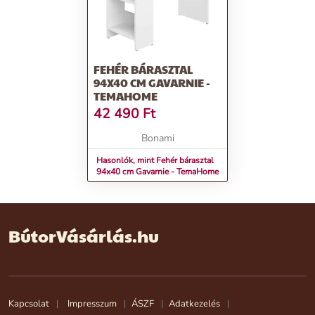
FEHÉR BÁRASZTAL
94X40 CM GAVARNIE -
TEMAHOME
42 490
Ft
Bonami
Hasonlók, mint Fehér bárasztal
94x40 cm Gavarnie - TemaHome
BútorVásárlás.hu
Kapcsolat
Impresszum
ÁSZF
Adatkezelés