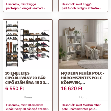
Hasonlók, mint Függő
Hasonlók, mint Függő
padláspolc virágok számára - 4
padláspolc virágok számára - 3
polc
polc
10 EMELETES
MODERN FEHÉR POLC -
CIPŐÁLLVÁNY 20 PÁR
HÁROMSZINTES POLC
CIPŐ SZÁMÁRA 45 X 35
KÖNYVEK,
X 174 CM
DEKORÁCIÓK ÉS
6 550
Ft
16 620
Ft
JÁTÉKOK SZÁMÁRA
Bonu
Bonu
Hasonlók, mint 10 emeletes
Hasonlók, mint Modern fehér
cipőállvány 20 pár cipő számára
polc - háromszintes polc