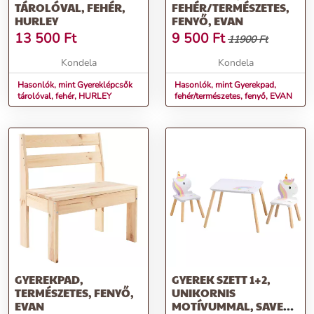
TÁROLÓVAL, FEHÉR,
FEHÉR/TERMÉSZETES,
HURLEY
FENYŐ, EVAN
13 500
Ft
9 500
Ft
11900 Ft
Kondela
Kondela
Hasonlók, mint Gyereklépcsők
Hasonlók, mint Gyerekpad,
tárolóval, fehér, HURLEY
fehér/természetes, fenyő, EVAN
GYEREKPAD,
GYEREK SZETT 1+2,
TERMÉSZETES, FENYŐ,
UNIKORNIS
EVAN
MOTÍVUMMAL, SAVER