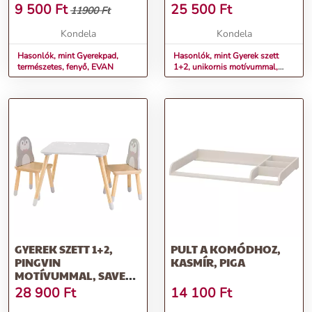
TYP 1
9 500
Ft
25 500
Ft
11900 Ft
Kondela
Kondela
Hasonlók, mint Gyerekpad,
Hasonlók, mint Gyerek szett
természetes, fenyő, EVAN
1+2, unikornis motívummal,
SAVER TYP 1
GYEREK SZETT 1+2,
PULT A KOMÓDHOZ,
PINGVIN
KASMÍR, PIGA
MOTÍVUMMAL, SAVER
TYP 2
28 900
Ft
14 100
Ft