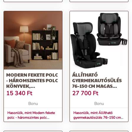
45 x 35 x 174 cm
könyvek, dekorációk és játékok
számára
MODERN FEKETE POLC
ÁLLÍTHATÓ
- HÁROMSZINTES POLC
GYERMEKAUTÓSÜLÉS
KÖNYVEK,
76–150 CM MAGAS
DEKORÁCIÓK ÉS
GYERMEKEK SZÁMÁRA
15 340
Ft
27 700
Ft
JÁTÉKOK SZÁMÁRA
POHÁRTARTÓVAL
Bonu
Bonu
Hasonlók, mint Modern fekete
Hasonlók, mint Állítható
polc - háromszintes polc
gyermekautósülés 76–150 cm
könyvek, dekorációk és játékok
magas gyermekek számára
számára
pohártartóval