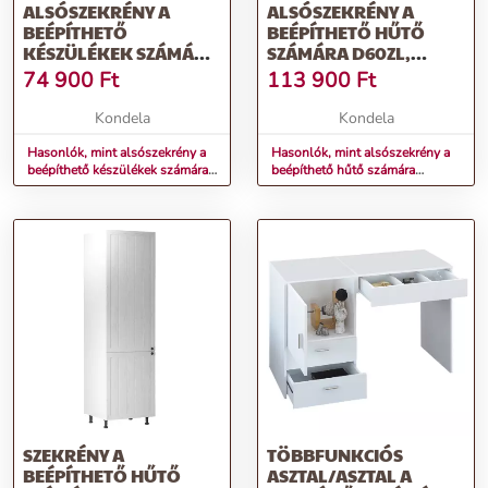
ALSÓSZEKRÉNY A
ALSÓSZEKRÉNY A
BEÉPÍTHETŐ
BEÉPÍTHETŐ HŰTŐ
KÉSZÜLÉKEK SZÁMÁRA
SZÁMÁRA D60ZL,
D60ZK, FEHÉR,
JOBBOS,
74 900
Ft
113 900
Ft
PROVANCE
FEHÉR/SOSNA
ANDERSEN, PROVANCE
Kondela
Kondela
Hasonlók, mint alsószekrény a
Hasonlók, mint alsószekrény a
beépíthető készülékek számára
beépíthető hűtő számára
D60ZK, fehér, PROVANCE
D60ZL, jobbos, fehér/sosna
Andersen, PROVANCE
SZEKRÉNY A
TÖBBFUNKCIÓS
BEÉPÍTHETŐ HŰTŐ
ASZTAL/ASZTAL A