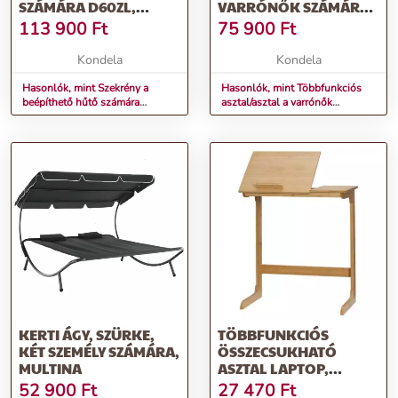
SZÁMÁRA D60ZL,
VARRÓNŐK SZÁMÁRA,
BALOS, FEHÉR/SOSNA
FEHÉR, TAILOR
113 900
Ft
75 900
Ft
ANDERSEN, PROVANCE
Kondela
Kondela
Hasonlók, mint Szekrény a
Hasonlók, mint Többfunkciós
beépíthető hűtő számára
asztal/asztal a varrónők
D60ZL, balos, fehér/sosna
számára, fehér, TAILOR
Andersen, PROVANCE
KERTI ÁGY, SZÜRKE,
TÖBBFUNKCIÓS
KÉT SZEMÉLY SZÁMÁRA,
ÖSSZECSUKHATÓ
MULTINA
ASZTAL LAPTOP,
TABLET VAGY KÖNYV
52 900
Ft
27 470
Ft