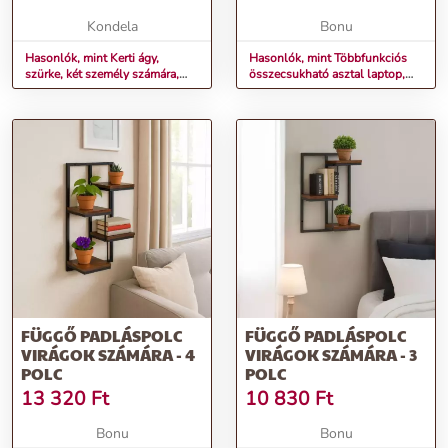
SZÁMÁRA
Kondela
Bonu
Hasonlók, mint Kerti ágy,
Hasonlók, mint Többfunkciós
szürke, két személy számára,
összecsukható asztal laptop,
MULTINA
tablet vagy könyv számára
FÜGGŐ PADLÁSPOLC
FÜGGŐ PADLÁSPOLC
VIRÁGOK SZÁMÁRA - 4
VIRÁGOK SZÁMÁRA - 3
POLC
POLC
13 320
Ft
10 830
Ft
Bonu
Bonu