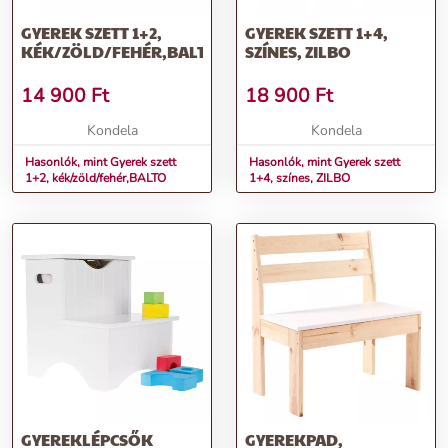
GYEREK SZETT 1+2,
GYEREK SZETT 1+4,
KÉK/ZÖLD/FEHÉR,BALTO
SZÍNES, ZILBO
14 900
Ft
18 900
Ft
Kondela
Kondela
Hasonlók, mint Gyerek szett
Hasonlók, mint Gyerek szett
1+2, kék/zöld/fehér,BALTO
1+4, színes, ZILBO
GYEREKLÉPCSŐK
GYEREKPAD,