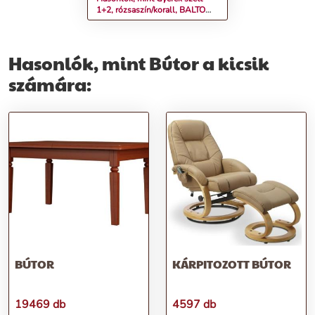
1+2, rózsaszín/korall, BALTO
NEW
Hasonlók, mint Bútor a kicsik
számára:
BÚTOR
KÁRPITOZOTT BÚTOR
19469 db
4597 db