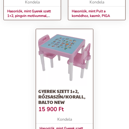
Kondela
Kondela
Hasonlók, mint Gyerek szett
Hasonlók, mint Pult a
1+2, pingvin motívummal,
komódhoz, kasmír, PIGA
SAVER TYP 2
GYEREK SZETT 1+2,
RÓZSASZÍN/KORALL,
BALTO NEW
15 900
Ft
Kondela
Hasonlók, mint Gyerek szett