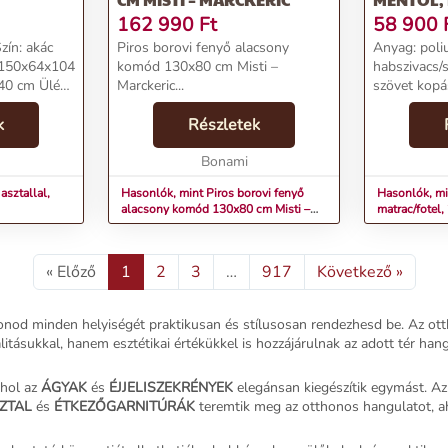
162 990
Ft
58 900
zín: akác
Piros borovi fenyő alacsony
Anyag: poli
 150x64x104
komód 130x80 cm Misti –
habszivacs/
140 cm Ülés
Marckeric...
szövet kopá
s mélysége:
teszt szerin
assága: 59
k
Részletek
mentol Mér
ge: 140 cm
70x82x53 c
Bonami
Alvófelület 
asztallal,
Hasonlók, mint Piros borovi fenyő
Hasonlók, m
alacsony komód 130x80 cm Misti –
matrac/fotel
Marckeric
« Előző
1
2
3
…
917
Következő »
honod minden helyiségét praktikusan és stílusosan rendezhesd be. Az ott
tásukkal, hanem esztétikai értékükkel is hozzájárulnak az adott tér han
ahol az
ÁGYAK
és
ÉJJELISZEKRÉNYEK
elegánsan kiegészítik egymást. Az
ZTAL
és
ÉTKEZŐGARNITÚRÁK
teremtik meg az otthonos hangulatot, aho