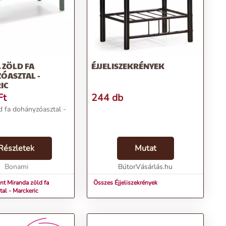
 ZÖLD FA
ÉJJELISZEKRÉNYEK
ÓASZTAL -
IC
Ft
244 db
d fa dohányzóasztal -
Részletek
Mutat
Bonami
BútorVásárlás.hu
nt Miranda zöld fa
Összes Éjjeliszekrények
al - Marckeric