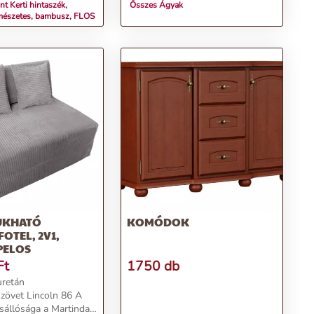
t Kerti hintaszék,
Összes Ágyak
ermészetes, bambusz, FLOS
UKHATÓ
KOMÓDOK
OTEL, 2V1,
PELOS
Ft
1750 db
uretán
szövet Lincoln 86 A
sállósága a Martindale