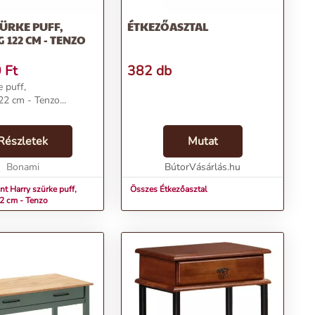
ÜRKE PUFF,
ÉTKEZŐASZTAL
 122 CM - TENZO
0
Ft
382 db
 puff,
22 cm - Tenzo...
Részletek
Mutat
Bonami
BútorVásárlás.hu
t Harry szürke puff,
Összes Étkezőasztal
2 cm - Tenzo