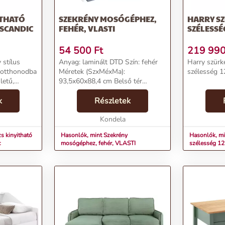
ITHATÓ
SZEKRÉNY MOSÓGÉPHEZ,
HARRY SZ
 SCANDIC
FEHÉR, VLASTI
SZÉLESSÉG
54 500
Ft
219 99
 stílus
Anyag: laminált DTD Szín: fehér
Harry szürke
e otthonodba
Méretek (SzxMéxMa):
szélesség 1
ületű,
93,5x60x88,4 cm Belső tér
gyfa lábak
szélessége a mosógéphez: 62,7
 könnyen
k
cm Anyag vastagsága: 1,6 cm
Részletek
égek
Univerzális szekrény Felszerelhető
a B/J oldalra is Kihúzható f...
Kondela
s kinyitható
Hasonlók, mint Szekrény
Hasonlók, min
c
mosógéphez, fehér, VLASTI
szélesség 12