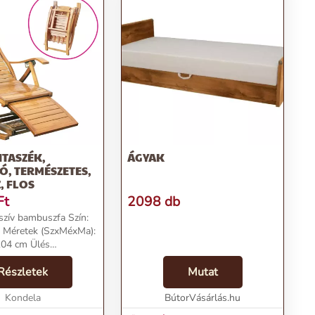
NTASZÉK,
ÁGYAK
Ó, TERMÉSZETES,
, FLOS
Ft
2098 db
zív bambuszfa Szín:
 Méretek (SzxMéxMa):
04 cm Ülés
 38 cm Ülés mélysége:
szélessége: 47 cm
Részletek
Mutat
agassága: 71 cm A
lessége: 48.5 c...
Kondela
BútorVásárlás.hu