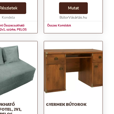
t: 100 000 ciklus Szín:
tek (SzxMéxMa):
Részletek
Mutat
m Szétnyitható
(SzxHo): 70x200 c...
Kondela
BútorVásárlás.hu
int Összecsukható
Összes Komódok
, 2v1, szürke, PELOS
UKHATÓ
GYERMEK BÚTOROK
OTEL, 2V1,
 PELOS