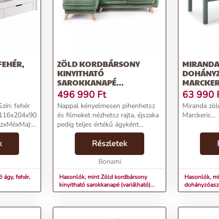
FEHÉR,
ZÖLD KORDBÁRSONY
MIRANDA
KINYITHATÓ
DOHÁNYZ
SAROKKANAPÉ
MARCKER
(VARIÁLHATÓ) TORI –
496 990
Ft
63 990
BONAMI SELECTION
zín: fehér
Nappal kényelmesen pihenhetsz
Miranda zöl
 116x204x90
és filmeket nézhetsz rajta, éjszaka
Marckeric...
SzxMéxMa):
pedig teljes értékű ágyként
felület
használhatod, vendégeid számára
ekvőfelület
k
is. A Tori kordbársony kinyitható
Részletek
,8x200 cm
kanapé a közepesen kemény
ülőpárnának és...
Bonami
 ágy, fehér,
Hasonlók, mint Zöld kordbársony
Hasonlók, mi
kinyitható sarokkanapé (variálható)
dohányzóaszt
Tori – Bonami Selection