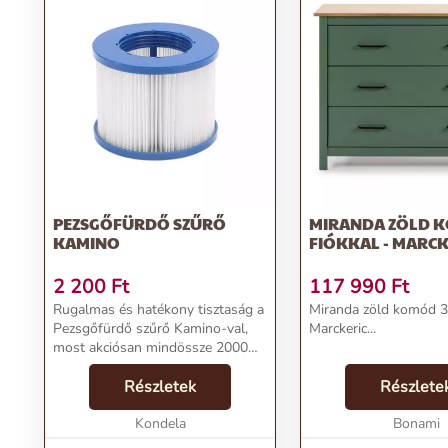
PEZSGŐFÜRDŐ SZŰRŐ
MIRANDA ZÖLD 
KAMINO
FIÓKKAL - MARCK
2 200
Ft
117 990
Ft
Rugalmas és hatékony tisztaság a
Miranda zöld komód 3 
Pezsgőfürdő szűrő Kamino-val,
Marckeric...
most akciósan mindössze 2000
Ft-ért. A Kondela márka
garantálja a minőséget, és most
Részletek
Részlete
ingyenes szállítással juthatsz
hozzá.Termékjellemzők...
Kondela
Bonami