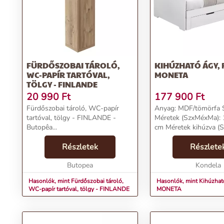
FÜRDŐSZOBAI TÁROLÓ,
KIHÚZHATÓ ÁGY, 
WC-PAPÍR TARTÓVAL,
MONETA
TÖLGY - FINLANDE
20 990
Ft
177 900
Ft
Fürdőszobai tároló, WC-papír
Anyag: MDF/tömörfa S
tartóval, tölgy - FINLANDE -
Méretek (SzxMéxMa):
Butopêa...
cm Méretek kihúzva (
199x204x90 cm Fekvő
Részletek
(SzxHo): 97x200 cm F
Részlete
kihúzva (SzxHo): 181
Butopea
Magasság a rácsig:...
Kondela
Hasonlók, mint Fürdőszobai tároló,
Hasonlók, mint Kihúzható
WC-papír tartóval, tölgy - FINLANDE
MONETA