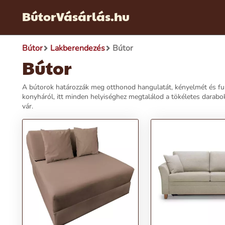
BútorVásárlás.hu
Bútor
Lakberendezés
Bútor
Bútor
A bútorok határozzák meg otthonod hangulatát, kényelmét és funk
konyháról, itt minden helyiséghez megtalálod a tökéletes darabok
vár.