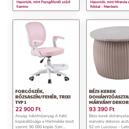
Hasonlók, mint Pezsgőfürdő szűrő
Hasonlók, mint Miranda 
Kamino
fiókkal - Marckeric
FORGÓSZÉK,
BÉZS KEREK
RÓZSASZÍN/FEHÉR, TRIXI
DOHÁNYZÓASZTA
TYP 1
MÁRVÁNY DEKOR
ASZTALLAPPAL Ø 
22 900
Ft
93 390
Ft
LUSCIOUS – L
Anyag: háló/műanyag A háló
Bézs kerek dohányzóa
kopásállósága a Martindale teszt
márvány dekoros aszta
szerint: 90 000 kopás Szín:
52 cm Luscious