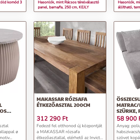
zöld komód 3
Hasonlók, mint Rácsos térelválasztó
Hasonlók, min
panel, barna/fa, 250 cm, KEJLY
állítható, t
MAKASSAR RÓZSAFA
ÖSSZECS
L
ÉTKEZŐASZTAL 200CM
MATRAC/F
OS
SZÜRKE, 
52 CM
312 290
Ft
58 900
EITMOTIV
sztal
Fedezd fel otthonod új központját
Anyag: poli
llappal ø
a MAKASSAR rózsafa
habszivacs/
 – Leitmotiv...
étkezőasztallal, elérhető az Invicta
szövet kopá