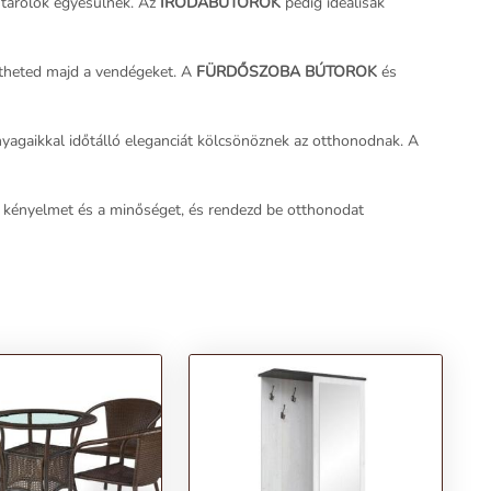
 tárolók egyesülnek. Az
IRODABÚTOROK
pedig ideálisak
ntheted majd a vendégeket. A
FÜRDŐSZOBA BÚTOROK
és
anyagaikkal időtálló eleganciát kölcsönöznek az otthonodnak. A
a kényelmet és a minőséget, és rendezd be otthonodat