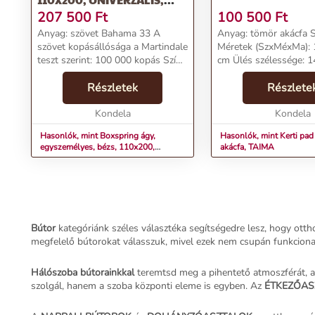
ALEXA
207 500
Ft
100 500
Ft
Anyag: szövet Bahama 33 A
Anyag: tömör akácfa S
szövet kopásállósága a Martindale
Méretek (SzxMéxMa):
teszt szerint: 100 000 kopás Szín:
cm Ülés szélessége: 
bézs Méretek (SzxMéxMa):
magassága: 45 cm Ülé
114x206x110 cm Alvófelület
Részletek
48,5 cm Háttámla mag
Részlete
(SzxHo): 110x200 cm Alvófelület
cm Háttámla szélessé
magassága: 55 cm Tehe...
Kondela
Magasság a t...
Kondela
Hasonlók, mint Boxspring ágy,
Hasonlók, mint Kerti pad 
egyszemélyes, bézs, 110x200,
akácfa, TAIMA
univerzális, ALEXA
Bútor
kategóriánk széles választéka segítségedre lesz, hogy ott
megfelelő bútorokat válasszuk, mivel ezek nem csupán funkcionali
Hálószoba bútorainkkal
teremtsd meg a pihentető atmoszférát, 
szolgál, hanem a szoba központi eleme is egyben. Az
ÉTKEZŐAS