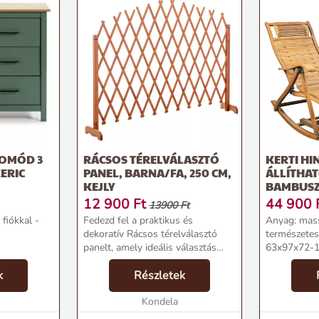
KOMÓD 3
RÁCSOS TÉRELVÁLASZTÓ
KERTI HI
ERIC
PANEL, BARNA/FA, 250 CM,
ÁLLÍTHAT
KEJLY
BAMBUSZ
12 900
Ft
44 900
13900 Ft
fiókkal -
Fedezd fel a praktikus és
Anyag: mass
dekoratív Rácsos térelválasztó
természetes
panelt, amely ideális választás
63x97x72-1
lehet kerted vagy teraszod
magassága:
k
szépítésére és
Részletek
47 cm Ülés 
szeparálására.Termékjellemzők:Anyag:
Háttámla m
fa, fenyőSzín: barnaMéretek: 250...
Kondela
háttámla szé