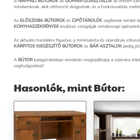
A
NAPPALI BÚTOROK
és
DOHÁNYZÓASZTALOK
az otthon szó
mindazoknak, akik otthonról dolgoznak, és a funkcionalitás mellet
Az
ELŐSZOBA BÚTOROK
és
CIPŐTÁROLÓK
segítenek rendet t
KONYHASZEKRÉNYEK
kiválóan szolgálják mindennapi igényeinke
Az aktuális trendekre figyelve, a minimalista és skandináv stílus
KÁRPITOS KIEGÉSZÍTŐ BÚTOROK
és
BÁR ASZTALOK
pedig jól
A
BÚTOR
kategóriánkban mindenki megtalálhatja a számára tökél
segítségünkkel!
Hasonlók, mint Bútor: