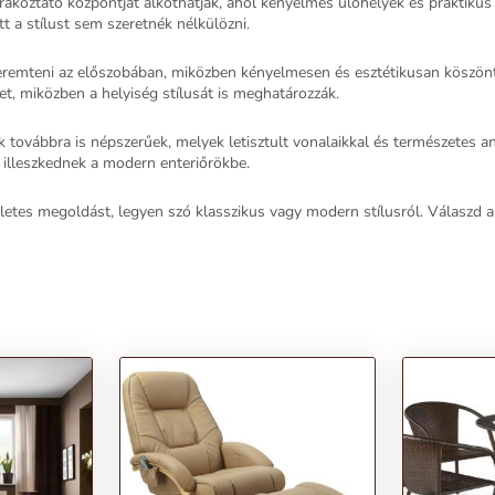
rakoztató központját alkothatják, ahol kényelmes ülőhelyek és praktikus
t a stílust sem szeretnék nélkülözni.
eremteni az előszobában, miközben kényelmesen és esztétikusan köszö
t, miközben a helyiség stílusát is meghatározzák.
ok továbbra is népszerűek, melyek letisztult vonalaikkal és természetes 
 illeszkednek a modern enteriőrökbe.
etes megoldást, legyen szó klasszikus vagy modern stílusról. Válaszd 