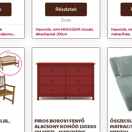
webshop kínálatában! E
teszt szerin
k
kifinomult bútordarab páratlan
Részletek
szürke Mére
szépséggel ajándékozza meg
70x82x53 c
otthonodat, és minden használ...
Dodo
Alvófelület 
ek
Hasonlók, mint MAKASSAR rózsafa
Hasonlók, m
 dekoros
étkezőasztal 200cm
matrac/fotel
LLAL,
PIROS BOROVI FENYŐ
ÖSSZECS
ALACSONY KOMÓD 130X80
MATRAC/F
CM MISTI – MARCKERIC
MENTOL,