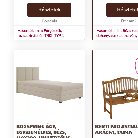
rózsaszín/fehér Méretek
(SzxMéxMa): 59x54x81-91 cm
Részletek
Részlete
Ülés magassága: 44-54 cm Ülés
mélysége: 42 cm Ülés
Kondela
Bonami
szélessége...
Hasonlók, mint Forgószék,
Hasonlók, mint Bézs ker
rózsaszín/fehér, TRIXI TYP 1
dohányzóasztal márvány
asztallappal ø 52 cm Luscious –
Leitmotiv
BOXSPRING ÁGY,
KERTI PAD ASZTA
EGYSZEMÉLYES, BÉZS,
AKÁCFA, TAIMA
110X200, UNIVERZÁLIS,