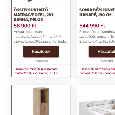
ÖSSZECSUKHATÓ
SONIA BÉZS KINY
MATRAC/FOTEL, 2V1,
KANAPÉ, 190 CM -
BARNA, PELOS
58 900
Ft
544 990
Ft
Anyag: poliuretán
Fedezd fel a skandináv
habszivacs/szövet Trinity 07 A
szépségét, amely a T
szövet kopásállósága a Martindale
is jól illik. A tartós fel
teszt szerint: 55 000 ciklus Szín:
skandináv designt töl
barna Méretek (SzxMéxMa):
Részletek
egészítik ki. A kanapé
Részlete
70x82x53 cm Szétnyitható
kinyitható, így a vend
Alvófelület (SzxHo): 70x200 cm ...
Kondela
számára kényel...
Bonami
Hasonlók, mint Összecsukható
Hasonlók, mint Sonia béz
matrac/fotel, 2v1, barna, PELOS
kanapé, 190 cm - Scandi