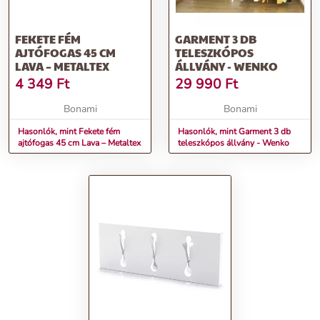
FEKETE FÉM
GARMENT 3 DB
AJTÓFOGAS 45 CM
TELESZKÓPOS
LAVA – METALTEX
ÁLLVÁNY - WENKO
4 349
Ft
29 990
Ft
Bonami
Bonami
Hasonlók, mint Fekete fém
Hasonlók, mint Garment 3 db
ajtófogas 45 cm Lava – Metaltex
teleszkópos állvány - Wenko