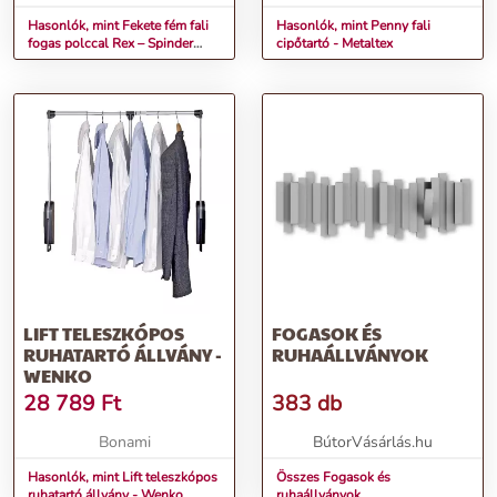
Hasonlók, mint Fekete fém fali
Hasonlók, mint Penny fali
fogas polccal Rex – Spinder
cipőtartó - Metaltex
Design
LIFT TELESZKÓPOS
FOGASOK ÉS
RUHATARTÓ ÁLLVÁNY -
RUHAÁLLVÁNYOK
WENKO
28 789
Ft
383 db
Bonami
BútorVásárlás.hu
Hasonlók, mint Lift teleszkópos
Összes Fogasok és
ruhatartó állvány - Wenko
ruhaállványok