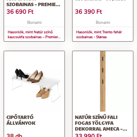
SZOBAINAS – PREMIER
HOUSEWARES
36 690
Ft
36 390
Ft
Bonami
Bonami
Hasonlók, mint Natúr színű
Hasonlók, mint Trento fehér
kaucsukfa szobainas – Premier
szobainas - Støraa
Housewares
CIPŐTARTÓ
NATÚR SZÍNŰ FALI
ÁLLVÁNYOK
FOGAS TÖLGYFA
DEKORRAL AMECA –
GERMANIA
38 db
33 990
Ft