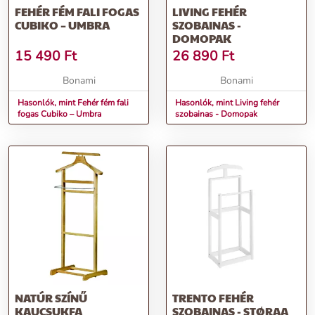
FEHÉR FÉM FALI FOGAS
LIVING FEHÉR
CUBIKO – UMBRA
SZOBAINAS -
DOMOPAK
15 490
Ft
26 890
Ft
Bonami
Bonami
Hasonlók, mint Fehér fém fali
Hasonlók, mint Living fehér
fogas Cubiko – Umbra
szobainas - Domopak
NATÚR SZÍNŰ
TRENTO FEHÉR
KAUCSUKFA
SZOBAINAS - STØRAA