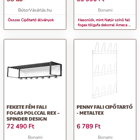
BútorVásárlás.hu
Bonami
Összes Cipőtartó állványok
Hasonlók, mint Natúr színű fali
fogas tölgyfa dekorral Ameca –
Germania
FEKETE FÉM FALI
PENNY FALI CIPŐTARTÓ
FOGAS POLCCAL REX –
- METALTEX
SPINDER DESIGN
72 490
Ft
6 789
Ft
Bonami
Bonami