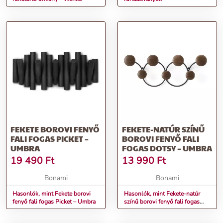
FEKETE BOROVI FENYŐ
FEKETE-NATÚR SZÍNŰ
FALI FOGAS PICKET –
BOROVI FENYŐ FALI
UMBRA
FOGAS DOTSY – UMBRA
19 490
Ft
13 990
Ft
Bonami
Bonami
Hasonlók, mint Fekete borovi
Hasonlók, mint Fekete-natúr
fenyő fali fogas Picket – Umbra
színű borovi fenyő fali fogas
Dotsy – Umbra