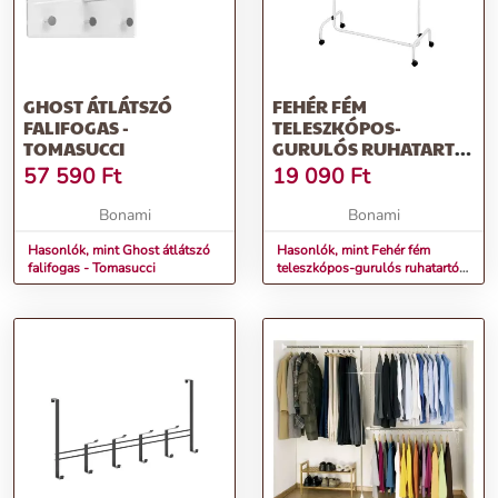
GHOST ÁTLÁTSZÓ
FEHÉR FÉM
FALIFOGAS -
TELESZKÓPOS-
TOMASUCCI
GURULÓS RUHATARTÓ
ÁLLVÁNY TRIO –
57 590
Ft
19 090
Ft
WENKO
Bonami
Bonami
Hasonlók, mint Ghost átlátszó
Hasonlók, mint Fehér fém
falifogas - Tomasucci
teleszkópos-gurulós ruhatartó
állvány Trio – Wenko