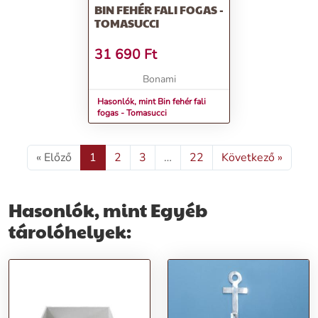
BIN FEHÉR FALI FOGAS -
TOMASUCCI
31 690
Ft
Bonami
Hasonlók, mint Bin fehér fali
fogas - Tomasucci
« Előző
1
2
3
…
22
Következő »
Hasonlók, mint Egyéb
tárolóhelyek: