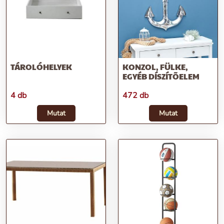
TÁROLÓHELYEK
KONZOL, FÜLKE,
EGYÉB DÍSZÍTÕELEM
4 db
472 db
Mutat
Mutat