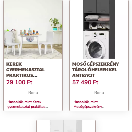
KEREK
MOSÓGÉPSZEKRÉNY
GYERMEKASZTAL
TÁROLÓHELYEKKEL
PRAKTIKUS
ANTRACIT
TÁROLÓHELYEKKEL ÉS
29 100
Ft
57 490
Ft
SZÉKEKKEL
Bonu
Bonu
Hasonlók, mint Kerek
Hasonlók, mint
gyermekasztal praktikus
Mosógépszekrény
tárolóhelyekkel és székekkel
tárolóhelyekkel antracit