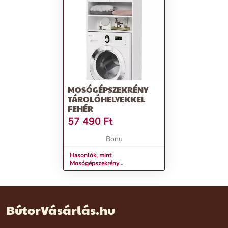
MOSÓGÉPSZEKRÉNY
TÁROLÓHELYEKKEL
FEHÉR
57 490
Ft
Bonu
Hasonlók, mint
Mosógépszekrény
tárolóhelyekkel fehér
BútorVásárlás.hu