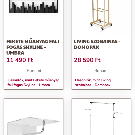
FEKETE MŰANYAG FALI
LIVING SZOBAINAS -
FOGAS SKYLINE –
DOMOPAK
UMBRA
11 490
Ft
28 590
Ft
Bonami
Bonami
Hasonlók, mint Fekete műanyag
Hasonlók, mint Living
fali fogas Skyline – Umbra
szobainas - Domopak