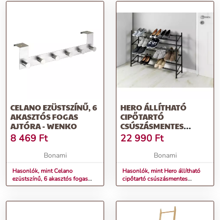
CELANO EZÜSTSZÍNŰ, 6
HERO ÁLLÍTHATÓ
AKASZTÓS FOGAS
CIPŐTARTÓ
AJTÓRA - WENKO
CSÚSZÁSMENTES
FELÜLETTEL - WENKO
8 469
Ft
22 990
Ft
Bonami
Bonami
Hasonlók, mint Celano
Hasonlók, mint Hero állítható
ezüstszínű, 6 akasztós fogas
cipőtartó csúszásmentes
ajtóra - Wenko
felülettel - Wenko