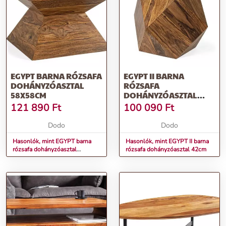
EGYPT BARNA RÓZSAFA
EGYPT II BARNA
DOHÁNYZÓASZTAL
RÓZSAFA
58X58CM
DOHÁNYZÓASZTAL
42CM
121 890
Ft
100 090
Ft
Dodo
Dodo
Hasonlók, mint EGYPT barna
Hasonlók, mint EGYPT II barna
rózsafa dohányzóasztal
rózsafa dohányzóasztal 42cm
58x58cm