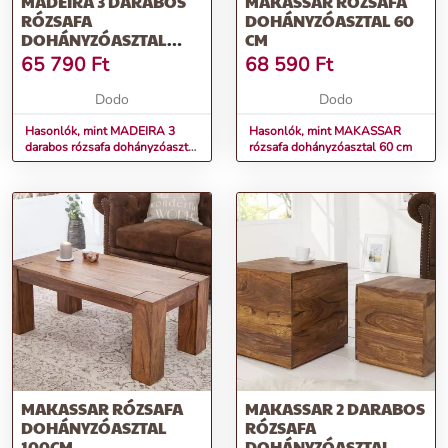
MADEIRA 3 DARABOS
MAKASSAR RÓZSAFA
RÓZSAFA
DOHÁNYZÓASZTAL 60
DOHÁNYZÓASZTAL
CM
SZETT
65 790
Ft
68 590
Ft
Dodo
Dodo
Hasonlók, mint MADEIRA 3
Hasonlók, mint MAKASSAR
darabos rózsafa dohányzóasztal
rózsafa dohányzóasztal 60 cm
szett
MAKASSAR RÓZSAFA
MAKASSAR 2 DARABOS
DOHÁNYZÓASZTAL
RÓZSAFA
100CM
DOHÁNYZÓASZTAL