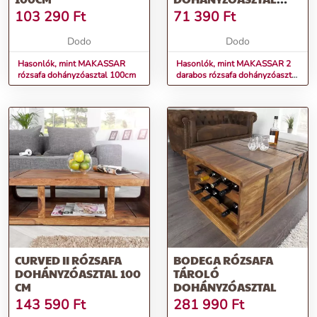
SZETT
103 290
Ft
71 390
Ft
Dodo
Dodo
Hasonlók, mint MAKASSAR
Hasonlók, mint MAKASSAR 2
rózsafa dohányzóasztal 100cm
darabos rózsafa dohányzóasztal
szett
CURVED II RÓZSAFA
BODEGA RÓZSAFA
DOHÁNYZÓASZTAL 100
TÁROLÓ
CM
DOHÁNYZÓASZTAL
143 590
Ft
281 990
Ft