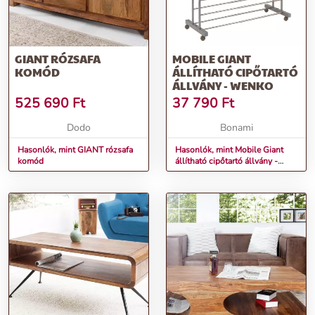
GIANT RÓZSAFA
MOBILE GIANT
KOMÓD
ÁLLÍTHATÓ CIPŐTARTÓ
ÁLLVÁNY - WENKO
525 690
Ft
37 790
Ft
Dodo
Bonami
Hasonlók, mint GIANT rózsafa
Hasonlók, mint Mobile Giant
komód
állítható cipőtartó állvány -
Wenko