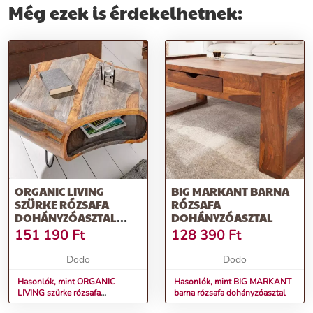
Még ezek is érdekelhetnek:
ORGANIC LIVING
BIG MARKANT BARNA
SZÜRKE RÓZSAFA
RÓZSAFA
DOHÁNYZÓASZTAL
DOHÁNYZÓASZTAL
70CM
151 190
Ft
128 390
Ft
Dodo
Dodo
Hasonlók, mint ORGANIC
Hasonlók, mint BIG MARKANT
LIVING szürke rózsafa
barna rózsafa dohányzóasztal
dohányzóasztal 70cm