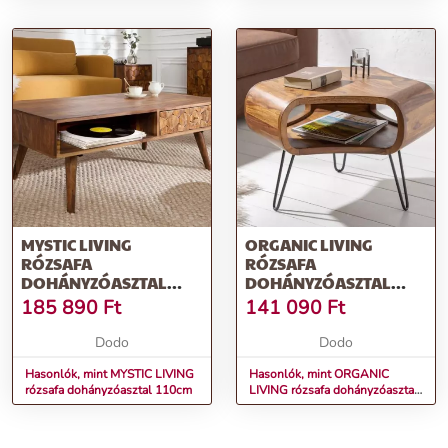
MYSTIC LIVING
ORGANIC LIVING
RÓZSAFA
RÓZSAFA
DOHÁNYZÓASZTAL
DOHÁNYZÓASZTAL
110CM
60CM
185 890
Ft
141 090
Ft
Dodo
Dodo
Hasonlók, mint MYSTIC LIVING
Hasonlók, mint ORGANIC
rózsafa dohányzóasztal 110cm
LIVING rózsafa dohányzóasztal
60cm