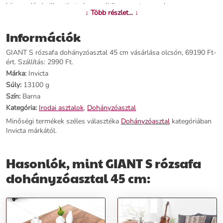
könnyedén beillesztheted nappalidba vagy teraszodra.
↓ Több részlet... ↓
Termékjellemzők:
Információk
Név: GIANT S rózsafa dohányzóasztal 45 cm
GIANT S rózsafa dohányzóasztal 45 cm vásárlása olcsón, 69190 Ft-
Ár: 51290 Ft
ért. Szállítás: 2990 Ft.
Márka: Invicta
Márka:
Invicta
Kategória: Dohányzóasztal
Súly:
13100 g
Tömeg: 13100 g
Szín:
Barna
Szín: Barna
Szállítási díj: 2990 Ft
Kategória:
Irodai asztalok
,
Dohányzóasztal
Minőségi termékek széles választéka
Dohányzóasztal
kategóriában
Előnyök:
Invicta márkától.
Egyszerű, mégis emlékezetes design
Hasonlók, mint GIANT S rózsafa
Robusztus rózsafa konstrukció
Kiválóan illeszkedik nappaliba és teraszra
dohányzóasztal 45 cm:
Tedd otthonodat még vonzóbbá, rendeld meg most ezt a bámulatos
dohányzóasztalt!
További információk>>