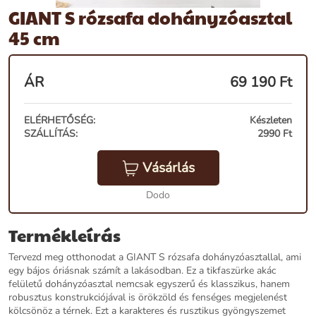
GIANT S rózsafa dohányzóasztal
45 cm
ÁR
69 190
Ft
ELÉRHETŐSÉG:
Készleten
SZÁLLÍTÁS:
2990 Ft
Vásárlás
Dodo
Termékleírás
Tervezd meg otthonodat a GIANT S rózsafa dohányzóasztallal, ami
egy bájos óriásnak számít a lakásodban. Ez a tikfaszürke akác
felületű dohányzóasztal nemcsak egyszerű és klasszikus, hanem
robusztus konstrukciójával is örökzöld és fenséges megjelenést
kölcsönöz a térnek. Ezt a karakteres és rusztikus gyöngyszemet