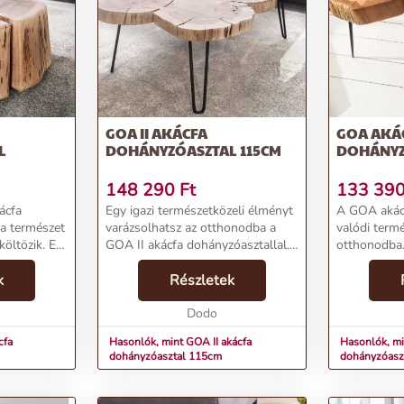
 az időtlen eleganciát!
GOA II AKÁCFA
GOA AKÁ
L
DOHÁNYZÓASZTAL 115CM
DOHÁNYZ
148 290
Ft
133 39
ácfa
Egy igazi természetközeli élményt
A GOA akác
 a természet
varázsolhatsz az otthonodba a
valódi termé
öltözik. Ez
GOA II akácfa dohányzóasztallal.
otthonodba.
gyönyörű
A bútor gyönyörű akácfa
egy gyönyör
 színét
k
szeletekből készült, ahol a
Részletek
szelet, mely
viaszolással
természetes barna szín és a
színvilágáva
viaszkezelés által megő...
Dodo
természetes
felüle...
cfa
Hasonlók, mint GOA II akácfa
Hasonlók, m
dohányzóasztal 115cm
dohányzóasz