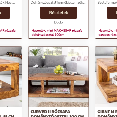
ők:Név:
DohányzóasztalTermékjellemzők:Név:
SzettTermék
MAKASSAR rózsafa
MAKASSAR 2
Ár: 64590
k
dohányzóasztal 100cmÁr: 88490
Részletek
dohányzóasz
ria:
FtMárka: InvictaKategória:
FtMárka: Inv
: 17500
DohányzóasztalTömeg: 23500
Dodo
Dohányzóas
gSzín: BarnaSzállí...
gSzín: Ba...
AR rózsafa
Hasonlók, mint MAKASSAR rózsafa
Hasonlók, 
dohányzóasztal 100cm
darabos rózs
CURVED II RÓZSAFA
GIANT M 
 45 CM
DOHÁNYZÓASZTAL 100 CM
DOHÁNYZ