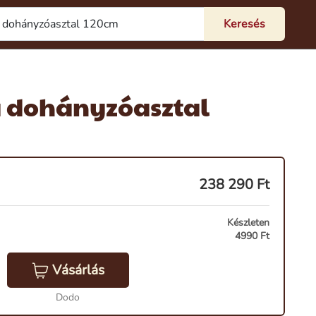
a dohányzóasztal
238 290
Ft
Készleten
4990 Ft
Vásárlás
Dodo