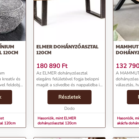
ÍNIUM
ELMER DOHÁNYZÓASZTAL
MAMMUT 
 120CM
120CM
DOHÁNYZ
180 890
Ft
132 79
ium
Az ELMER dohányzóasztal
A MAMMUT 
kreatív és
elegáns felületével fogja belopni
dohányzóasz
vel feldobja
magát a szívedbe és nappalidba is.
választás, h
 ezüst színe
A tömör akácfából készült
dohányzóasz
nöz,
k
bútordarab fénye akril bevonattal
Részletek
akácfa dohá
 a legtöbb
emelkedik ki bármely
színű pácolá
enteriőrben.Loft és indusz...
Dodo
megőrizte a f
üst
Hasonlók, mint ELMER
Hasonlók, m
tal 120cm
dohányzóasztal 120cm
akácfa dohá