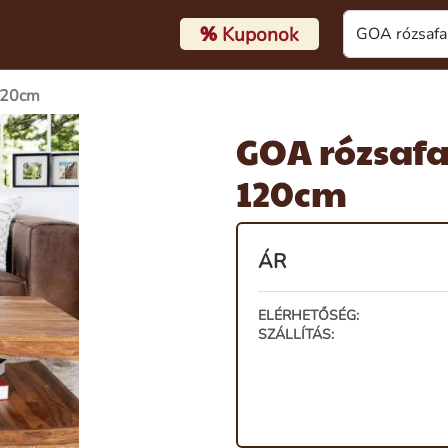
%
Kuponok
120cm
GOA rózsaf
120cm
ÁR
ELÉRHETŐSÉG:
SZÁLLÍTÁS: