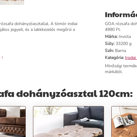
Informá
zsafa dohányzóasztallal. A tömör indiai
GOA rózsafa dohá
játos jegyeit, és a lakkkezelés megőrzi a
4990 Ft.
Márka:
Invicta
Súly:
33200 g
Szín:
Barna
 ↓
Kategória:
Irodai
Minőségi termék
márkától.
afa dohányzóasztal 120cm:
ik az eleganciát.
tikát.
életes kiegészítő lehet.