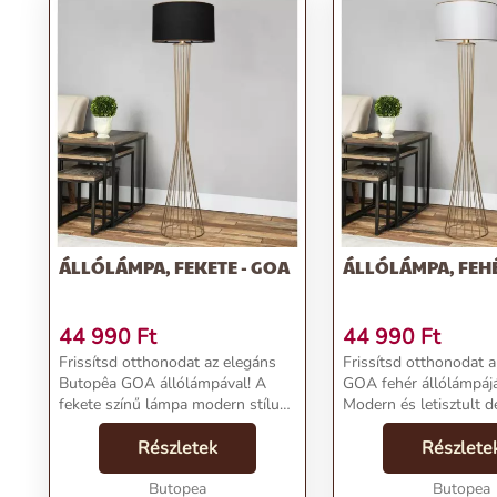
ÁLLÓLÁMPA, FEKETE - GOA
ÁLLÓLÁMPA, FEHÉ
44 990
Ft
44 990
Ft
Frissítsd otthonodat az elegáns
Frissítsd otthonodat 
Butopêa GOA állólámpával! A
GOA fehér állólámpájá
fekete színű lámpa modern stílust
Modern és letisztult d
kölcsönöz bármelyik helyiségnek,
tökéletes kiegészítője
és kiválóan megvilágítja
Részletek
helyiségnek, miközben
Részlete
otthonodat.Termékjellemzők:Név:
megvilágítja
Állólámpa, Feket...
Butopea
otthonodat.Termékjell
Butopea