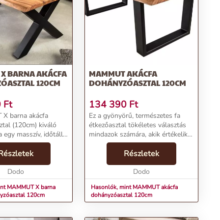
X BARNA AKÁCFA
MAMMUT AKÁCFA
ÓASZTAL 120CM
DOHÁNYZÓASZTAL 120CM
0
Ft
134 390
Ft
X barna akácfa
Ez a gyönyörű, természetes fa
tal (120cm) kiváló
étkezőasztal tökéletes választás
a egy masszív, időtálló
mindazok számára, akik értékelik a
talt keresel.A tömör
minőséget és a stílust
nyzóasztal középbarna
Részletek
otthonukban. Az asztal kiváló
Részletek
ssal készült, így
minőségű, tömör fa alapanyagból
a ...
Dodo
készült, amely bi...
Dodo
int MAMMUT X barna
Hasonlók, mint MAMMUT akácfa
nyzóasztal 120cm
dohányzóasztal 120cm