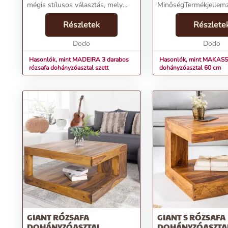
mégis stílusos választás, mely
MinőségTermékjellemz
három asztalkát ötvöz egy
MAKASSAR rózsafa
univerzálisan szétszedhető
Részletek
dohányzóasztal 60 cm
Részlete
egységbe.Termékjellemzők:Név:
FtMárka: InvictaKategó
MADEIRA 3 darabos rózsafa...
Dodo
DohányzóasztalTömeg
Dodo
gSzín: BarnaSzállít...
Hasonlók, mint MADEIRA 3 darabos
Hasonlók, mint MAKASS
rózsafa dohányzóasztal szett
dohányzóasztal 60 cm
GIANT RÓZSAFA
GIANT S RÓZSAFA
DOHÁNYZÓASZTAL
DOHÁNYZÓASZTAL