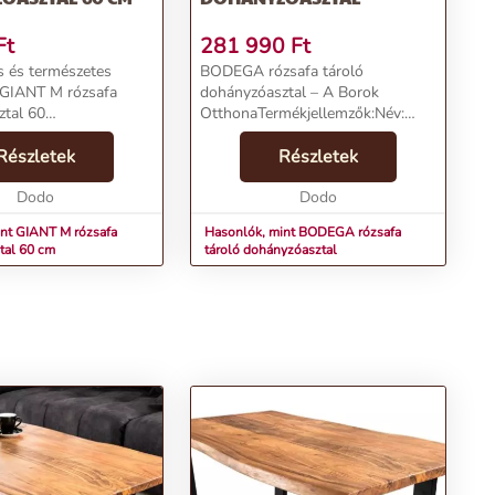
Ft
281 990
Ft
us és természetes
BODEGA rózsafa tároló
 GIANT M rózsafa
dohányzóasztal – A Borok
ztal 60
OtthonaTermékjellemzők:Név:
llemzők:Név: GIANT M
BODEGA rózsafa tároló
ányzóasztal 60 cmÁr:
Részletek
dohányzóasztalÁr: 190390
Részletek
ka: InvictaKategória:
FtMárka: InvictaKategória:
ztalTömeg: 19700
Dodo
DohányzóasztalTömeg: 38000
Dodo
gSzín: BarnaSzállítási d...
nt GIANT M rózsafa
Hasonlók, mint BODEGA rózsafa
tal 60 cm
tároló dohányzóasztal