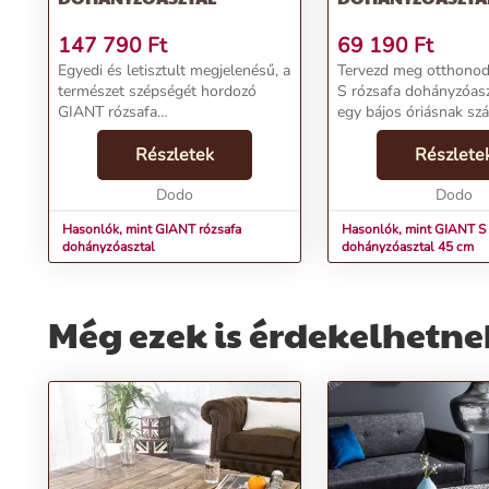
147 790
Ft
69 190
Ft
Egyedi és letisztult megjelenésű, a
Tervezd meg otthono
természet szépségét hordozó
S rózsafa dohányzóaszt
GIANT rózsafa
egy bájos óriásnak szá
dohányzóasztal.Termékjellemzők:Név:
lakásodban. Ez a tikfa
GIANT rózsafa dohányzóasztalÁr:
Részletek
felületű dohányzóasz
Részlete
126590 FtMárka: InvictaKategória:
egyszerű és klassziku
DohányzóasztalTömeg:...
Dodo
robusztus ko...
Dodo
Hasonlók, mint GIANT rózsafa
Hasonlók, mint GIANT S 
dohányzóasztal
dohányzóasztal 45 cm
Még ezek is érdekelhetne