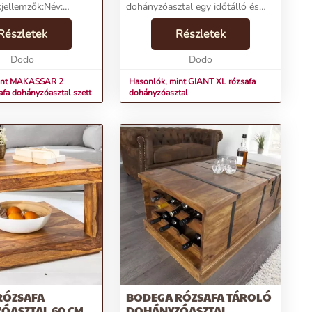
jellemzők:Név:
dohányzóasztal egy időtálló és
 darabos rózsafa
mesélő bútordarab, mely az indiai
tal szettÁr: 61190
Részletek
rózsafa (sheesham) természetes
Részletek
ictaKategória:
szépségét mutatja be. Tömör fa
ztalTömeg: 12300
Dodo
felülete a te...
Dodo
mint MAKASSAR 2
Hasonlók, mint GIANT XL rózsafa
afa dohányzóasztal szett
dohányzóasztal
RÓZSAFA
BODEGA RÓZSAFA TÁROLÓ
ÓASZTAL 60 CM
DOHÁNYZÓASZTAL