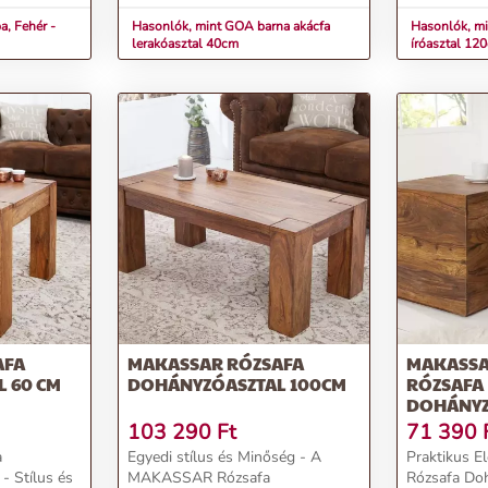
fémvá...
a, Fehér -
Hasonlók, mint GOA barna akácfa
Hasonlók, m
lerakóasztal 40cm
íróasztal 12
AFA
MAKASSAR RÓZSAFA
MAKASSA
 60 CM
DOHÁNYZÓASZTAL 100CM
RÓZSAFA
DOHÁNYZ
103 290
Ft
71 390
a
Egyedi stílus és Minőség - A
Praktikus 
- Stílus és
MAKASSAR Rózsafa
Rózsafa Do