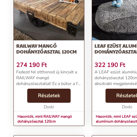
RAILWAY MANGÓ
LEAF EZÜST ALUM
DOHÁNYZÓASZTAL 120CM
DOHÁNYZÓASZTAL
274 190
Ft
322 190
Ft
Fedezd fel otthonod új kincsét a
A LEAF ezüst alumín
RAILWAY mangó
dohányzóasztal 120cm 
dohányzóasztallal! Ez a bútor a fa
absztrakt megjelenésé
naturális szépségét megőrzi,
nappalidat. A csillogó
eredeti tömör mangófából készült.
Részletek
fényűző hatást kölcsö
Részlete
Az asztal első lapját deszkázat
könnyen kombinálható
jellegű vékonyabb mangó...
Dodo
sötét árnyalattal.T...
Dodo
Hasonlók, mint RAILWAY mangó
Hasonlók, mint LEAF ez
dohányzóasztal 120cm
alumínium dohányzóasz