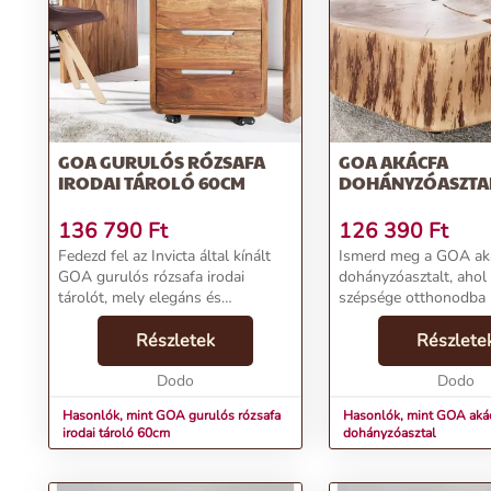
Rendeld meg most ezt az egyedi darabot, és varázsold otthonodba
További információk>>
GOA GURULÓS RÓZSAFA
GOA AKÁCFA
IRODAI TÁROLÓ 60CM
DOHÁNYZÓASZTA
136 790
Ft
126 390
Ft
Fedezd fel az Invicta által kínált
Ismerd meg a GOA ak
GOA gurulós rózsafa irodai
dohányzóasztalt, ahol
tárolót, mely elegáns és
szépsége otthonodba k
funkcionális megoldást nyújt az
a méretes asztal egy 
irodai rendszerezéshez. A termék
Részletek
akácfa szelet, melynek
Részlete
letisztult designja és gurulós
naturálisan őrzi meg, 
kialakítása révén...
Dodo
kezelt felület...
Dodo
Hasonlók, mint GOA gurulós rózsafa
Hasonlók, mint GOA aká
irodai tároló 60cm
dohányzóasztal