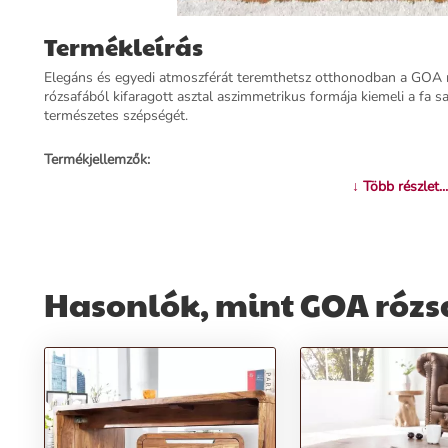
Termékleírás
Elegáns és egyedi atmoszférát teremthetsz otthonodban a GOA ró
rózsafából kifaragott asztal aszimmetrikus formája kiemeli a fa sa
természetes szépségét.
Termékjellemzők:
↓ Több részlet...
Név:
GOA rózsafa dohányzóasztal 120cm
Ár:
199890 Ft
Márka:
Invicta
Kategória:
Dohányzóasztal
Tömeg:
33200 g
Hasonlók, mint GOA rózs
Szín:
Barna
Szállítási díj:
4990 Ft
Előnyök:
Egyedi design:
Aszimmetrikus formája és a fa sajátos jegyei kiemel
Tömör rózsafa:
A minőségi anyag biztosítja a tartósságot és eszté
Univerzális kiegészítő:
Klasszikus és skandináv otthonokban is tök