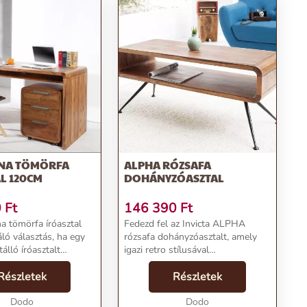
NA TÖMÖRFA
ALPHA RÓZSAFA
L 120CM
DOHÁNYZÓASZTAL
0
Ft
146 390
Ft
 tömörfa íróasztal
Fedezd fel az Invicta ALPHA
ló választás, ha egy
rózsafa dohányzóasztalt, amely
tálló íróasztalt
igazi retro stílusával
asszív sheesham fából
kihangsúlyozza otthonod vagy
sztal természetes
Részletek
irodád skandináv dizájnját. A
Részletek
pázik, melyet
kellemes meleg barna színű,
és lakk...
Dodo
természetes rózsafa felület tök...
Dodo