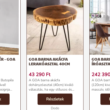
R - GOA
GOA BARNA AKÁCFA
GOA BAR
LERAKÓASZTAL 40CM
ÍRÓASZTA
43 290
Ft
242 39
a Butopêa
A GOA barna akácfa
A GOA barna
val!
dohányzóasztal (40cm) kiváló
(120cm) kivá
esignja
választás, ha egy stílusos és
masszív, idő
 bármelyik
időtálló dohányzóasztalt
keresel.A m
 kiválóan
k
keresel.Az asztallap természetes
Részletek
készült íróa
akácfa anyagból készült, melynek
színben pom
emzők:Név:
vastagsága 50mm. A fekete
Dodo
versiegeztek 