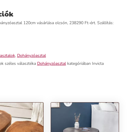
ciók
nyzóasztal 120cm vásárlása olcsón, 238290 Ft-ért. Szállítás:
 asztalok
,
Dohányzóasztal
ek széles választéka
Dohányzóasztal
kategóriában Invicta