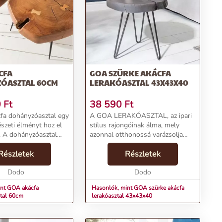
CFA
GOA SZÜRKE AKÁCFA
ÓASZTAL 60CM
LERAKÓASZTAL 43X43X40
0
Ft
38 590
Ft
fa dohányzóasztal egy
A GOA LERAKÓASZTAL, az ipari
szeti élményt hoz el
stílus rajongóinak álma, mely
 A dohányzóasztal
azonnal otthonossá varázsolja
ű, vastag akácfa
nappalijukat. A szürke színű asztal
et naturális
Részletek
tökéletesen illeszkedik világosabb
Részletek
l és
és sötétebb belső terekbe
ségével emel ki. A
Dodo
egyaránt, magá...
Dodo
int GOA akácfa
Hasonlók, mint GOA szürke akácfa
tal 60cm
lerakóasztal 43x43x40