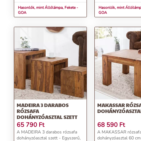
Álló...
Hasonlók, mint Állólámpa, Fekete -
Hasonlók, mint Állólámp
GOA
GOA
MADEIRA 3 DARABOS
MAKASSAR RÓZS
RÓZSAFA
DOHÁNYZÓASZTAL
DOHÁNYZÓASZTAL SZETT
65 790
Ft
68 590
Ft
A MADEIRA 3 darabos rózsafa
A MAKASSAR rózsaf
dohányzóasztal szett - Egyszerű,
dohányzóasztal 60 cm 