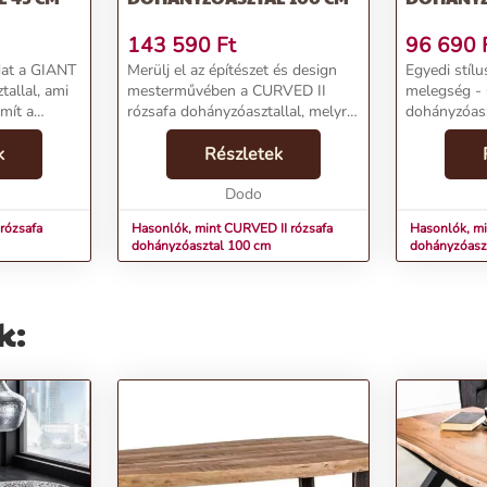
143 590
Ft
96 690
dat a GIANT
Merülj el az építészet és design
Egyedi stíl
allal, ami
mesterművében a CURVED II
melegség -
mít a
rózsafa dohányzóasztallal, melyre
dohányzóas
szürke akác
még az építészek is vágyakoznak.
cmTermékje
tal nemcsak
k
A CURVED II nem csupán egy
Részletek
rózsafa doh
s, hanem
bútordarab, hanem egy mesteri
76690 FtMár
alkotás, ami az e...
Dodo
Dohányzóas
gSz...
rózsafa
Hasonlók, mint CURVED II rózsafa
Hasonlók, mi
dohányzóasztal 100 cm
dohányzóasz
k: